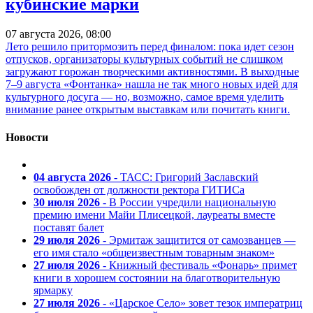
кубинские марки
07 августа 2026, 08:00
Лето решило притормозить перед финалом: пока идет сезон
отпусков, организаторы культурных событий не слишком
загружают горожан творческими активностями. В выходные
7–9 августа «Фонтанка» нашла не так много новых идей для
культурного досуга — но, возможно, самое время уделить
внимание ранее открытым выставкам или почитать книги.
Новости
04 августа 2026
- ТАСС: Григорий Заславский
освобожден от должности ректора ГИТИСа
30 июля 2026
- В России учредили национальную
премию имени Майи Плисецкой, лауреаты вместе
поставят балет
29 июля 2026
- Эрмитаж защитится от самозванцев —
его имя стало «общеизвестным товарным знаком»
27 июля 2026
- Книжный фестиваль «Фонарь» примет
книги в хорошем состоянии на благотворительную
ярмарку
27 июля 2026
- «Царское Село» зовет тезок императриц