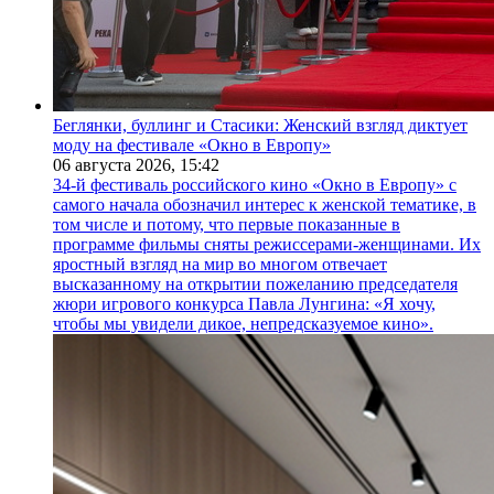
Беглянки, буллинг и Стасики: Женский взгляд диктует
моду на фестивале «Окно в Европу»
06 августа 2026,
15:42
34-й фестиваль российского кино «Окно в Европу» с
самого начала обозначил интерес к женской тематике, в
том числе и потому, что первые показанные в
программе фильмы сняты режиссерами-женщинами. Их
яростный взгляд на мир во многом отвечает
высказанному на открытии пожеланию председателя
жюри игрового конкурса Павла Лунгина: «Я хочу,
чтобы мы увидели дикое, непредсказуемое кино».