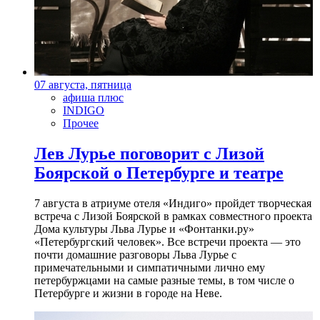
07 августа, пятница
афиша плюс
INDIGO
Прочее
Лев Лурье поговорит с Лизой
Боярской о Петербурге и театре
7 августа в атриуме отеля «Индиго» пройдет творческая
встреча с Лизой Боярской в рамках совместного проекта
Дома культуры Льва Лурье и «Фонтанки.ру»
«Петербургский человек». Все встречи проекта — это
почти домашние разговоры Льва Лурье с
примечательными и симпатичными лично ему
петербуржцами на самые разные темы, в том числе о
Петербурге и жизни в городе на Неве.