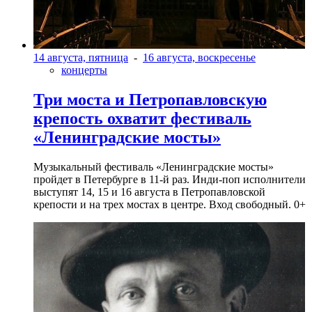
14 августа, пятница
-
16 августа, воскресенье
концерты
Три моста и Петропавловскую
крепость охватит фестиваль
«Ленинградские мосты»
Музыкальный фестиваль «Ленинградские мосты»
пройдет в Петербурге в 11-й раз. Инди-поп исполнители
выступят 14, 15 и 16 августа в Петропавловской
крепости и на трех мостах в центре. Вход свободный. 0+