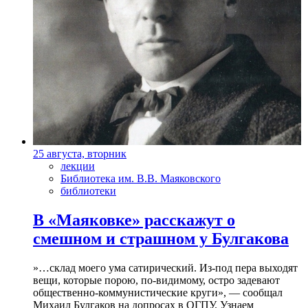
25 августа, вторник
лекции
Библиотека им. В.В. Маяковского
библиотеки
В «Маяковке» расскажут о
смешном и страшном у Булгакова
»…склад моего ума сатирический. Из-под пера выходят
вещи, которые порою, по-видимому, остро задевают
общественно-коммунистические круги», — сообщал
Михаил Булгаков на допросах в ОГПУ. Узнаем