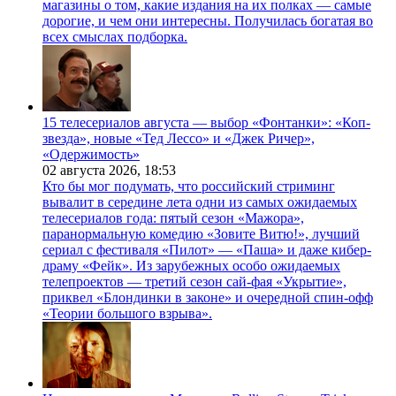
магазины о том, какие издания на их полках — самые
дорогие, и чем они интересны. Получилась богатая во
всех смыслах подборка.
15 телесериалов августа — выбор «Фонтанки»: «Коп-
звезда», новые «Тед Лессо» и «Джек Ричер»,
«Одержимость»
02 августа 2026,
18:53
Кто бы мог подумать, что российский стриминг
вывалит в середине лета одни из самых ожидаемых
телесериалов года: пятый сезон «Мажора»,
паранормальную комедию «Зовите Витю!», лучший
сериал с фестиваля «Пилот» — «Паша» и даже кибер-
драму «Фейк». Из зарубежных особо ожидаемых
телепроектов — третий сезон сай-фая «Укрытие»,
приквел «Блондинки в законе» и очередной спин-офф
«Теории большого взрыва».