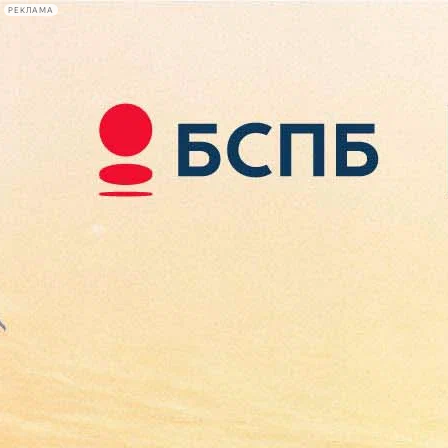
РЕКЛАМА
Афиша Plus
#телегид
Фонтанка.ру
Сегодня:
2026.08.07
16:05
Афиша Plus
кино
спектакли
выставки
концерты
лекции
книги
афиша плюс
новости
+