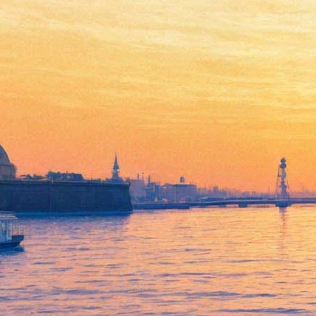
"Майские звезды" откроют
ретроспективу фильмов о
Великой Победе в "Родине"