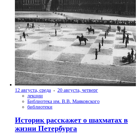
12 августа, среда
-
20 августа, четверг
лекции
Библиотека им. В.В. Маяковского
библиотеки
Историк расскажет о шахматах в
жизни Петербурга