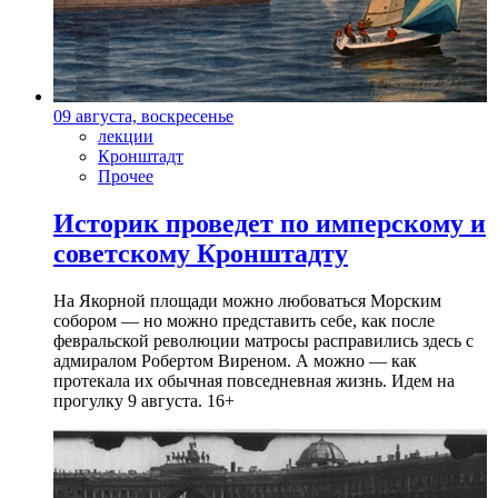
09 августа, воскресенье
лекции
Кронштадт
Прочее
Историк проведет по имперскому и
советскому Кронштадту
На Якорной площади можно любоваться Морским
собором — но можно представить себе, как после
февральской революции матросы расправились здесь с
адмиралом Робертом Виреном. А можно — как
протекала их обычная повседневная жизнь. Идем на
прогулку 9 августа. 16+