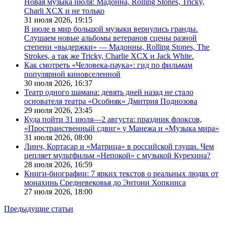
Новая музыка июля: Мадонна, Rolling Stones, Tricky,
Charli XCX и не только
31 июля 2026,
19:15
В июле в мир большой музыки вернулись гранды.
Слушаем новые альбомы ветеранов сцены разной
степени «выдержки» — Мадонны, Rolling Stones, The
Strokes, а так же Tricky, Charlie XCX и Jack White.
Как смотреть «Человека-паука»: гид по фильмам
популярной киновселенной
30 июля 2026,
16:37
Театр одного шамана: девять дней назад не стало
основателя театра «Особняк» Дмитрия Поднозова
29 июля 2026,
23:45
Куда пойти 31 июля—2 августа: праздник флоксов,
«Пространственный сдвиг» у Манежа и «Музыка мира»
31 июля 2026,
08:00
Линч, Кортасар и «Матрица» в российской глуши. Чем
цепляет мультфильм «Непокой» с музыкой Курехина?
28 июля 2026,
16:59
Книги-биографии: 7 ярких текстов о реальных людях от
монахинь Средневековья до Энтони Хопкинса
27 июля 2026,
18:00
Предыдущие статьи