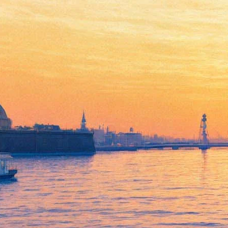
"Майские звезды" откроют
ретроспективу фильмов о
Великой Победе в "Родине"