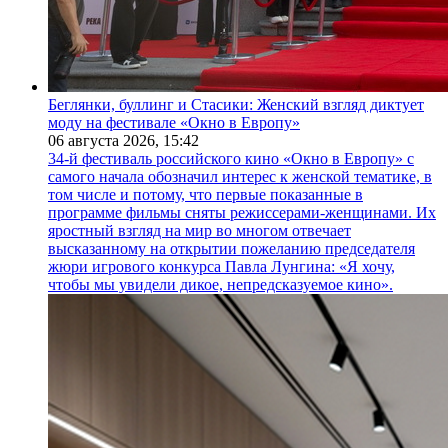
Беглянки, буллинг и Стасики: Женский взгляд диктует
моду на фестивале «Окно в Европу»
06 августа 2026,
15:42
34-й фестиваль российского кино «Окно в Европу» с
самого начала обозначил интерес к женской тематике, в
том числе и потому, что первые показанные в
программе фильмы сняты режиссерами-женщинами. Их
яростный взгляд на мир во многом отвечает
высказанному на открытии пожеланию председателя
жюри игрового конкурса Павла Лунгина: «Я хочу,
чтобы мы увидели дикое, непредсказуемое кино».