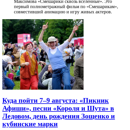
Максимова «Смешарики сквозь вселенные». Это
первый полнометражный фильм по «Смешарикам»,
совместивший анимацию и игру живых актеров.
Куда пойти 7–9 августа: «Пикник
Афиши», песни «Короля и Шута» в
Ледовом, день рождения Зощенко и
кубинские марки