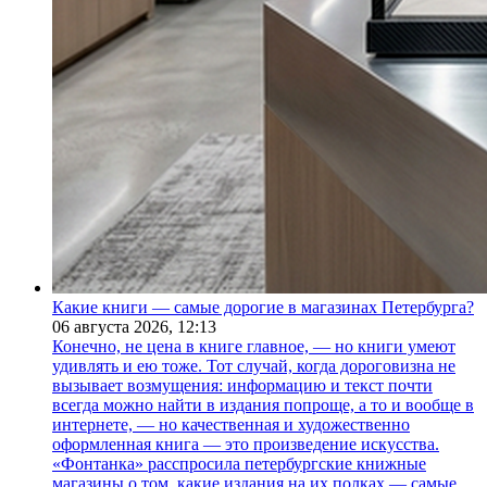
Какие книги — самые дорогие в магазинах Петербурга?
06 августа 2026,
12:13
Конечно, не цена в книге главное, — но книги умеют
удивлять и ею тоже. Тот случай, когда дороговизна не
вызывает возмущения: информацию и текст почти
всегда можно найти в издания попроще, а то и вообще в
интернете, — но качественная и художественно
оформленная книга — это произведение искусства.
«Фонтанка» расспросила петербургские книжные
магазины о том, какие издания на их полках — самые