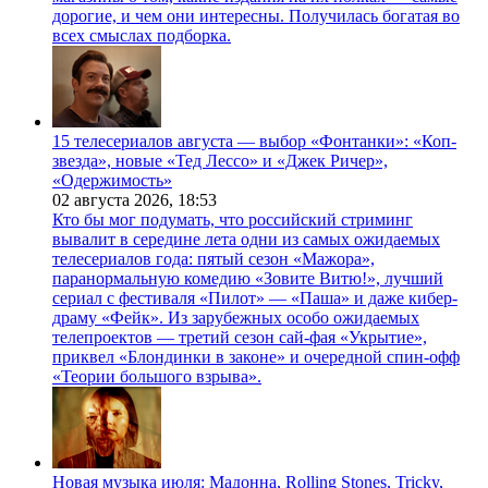
дорогие, и чем они интересны. Получилась богатая во
всех смыслах подборка.
15 телесериалов августа — выбор «Фонтанки»: «Коп-
звезда», новые «Тед Лессо» и «Джек Ричер»,
«Одержимость»
02 августа 2026,
18:53
Кто бы мог подумать, что российский стриминг
вывалит в середине лета одни из самых ожидаемых
телесериалов года: пятый сезон «Мажора»,
паранормальную комедию «Зовите Витю!», лучший
сериал с фестиваля «Пилот» — «Паша» и даже кибер-
драму «Фейк». Из зарубежных особо ожидаемых
телепроектов — третий сезон сай-фая «Укрытие»,
приквел «Блондинки в законе» и очередной спин-офф
«Теории большого взрыва».
Новая музыка июля: Мадонна, Rolling Stones, Tricky,