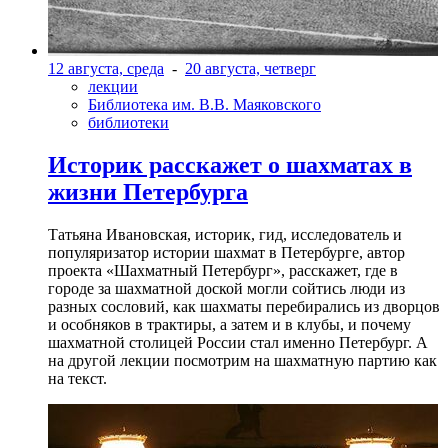
12 августа, среда
-
20 августа, четверг
лекции
Библиотека им. В.В. Маяковского
библиотеки
Историк расскажет о шахматах в
жизни Петербурга
Татьяна Ивановская, историк, гид, исследователь и
популяризатор истории шахмат в Петербурге, автор
проекта «Шахматный Петербург», расскажет, где в
городе за шахматной доской могли сойтись люди из
разных сословий, как шахматы перебирались из дворцов
и особняков в трактиры, а затем и в клубы, и почему
шахматной столицей России стал именно Петербург. А
на другой лекции посмотрим на шахматную партию как
на текст.