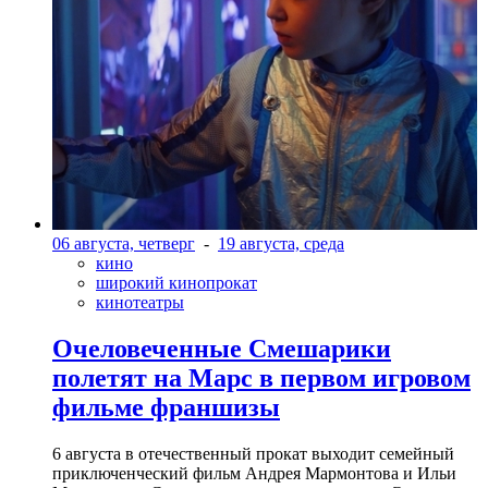
06 августа, четверг
-
19 августа, среда
кино
широкий кинопрокат
кинотеатры
Очеловеченные Смешарики
полетят на Марс в первом игровом
фильме франшизы
6 августа в отечественный прокат выходит семейный
приключенческий фильм Андрея Мармонтова и Ильи