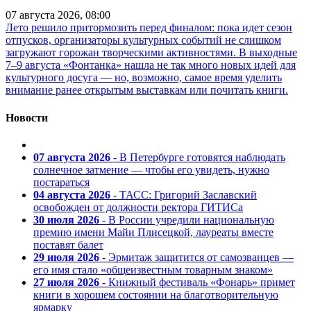
07 августа 2026, 08:00
Лето решило притормозить перед финалом: пока идет сезон
отпусков, организаторы культурных событий не слишком
загружают горожан творческими активностями. В выходные
7–9 августа «Фонтанка» нашла не так много новых идей для
культурного досуга — но, возможно, самое время уделить
внимание ранее открытым выставкам или почитать книги.
Новости
07 августа 2026
- В Петербурге готовятся наблюдать
солнечное затмение — чтобы его увидеть, нужно
постараться
04 августа 2026
- ТАСС: Григорий Заславский
освобожден от должности ректора ГИТИСа
30 июля 2026
- В России учредили национальную
премию имени Майи Плисецкой, лауреаты вместе
поставят балет
29 июля 2026
- Эрмитаж защитится от самозванцев —
его имя стало «общеизвестным товарным знаком»
27 июля 2026
- Книжный фестиваль «Фонарь» примет
книги в хорошем состоянии на благотворительную
ярмарку