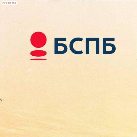
РЕКЛАМА
Афиша Plus
#телегид
Фонтанка.ру
Сегодня:
2026.08.08
01:00
Афиша Plus
кино
спектакли
выставки
концерты
лекции
книги
афиша плюс
новости
+