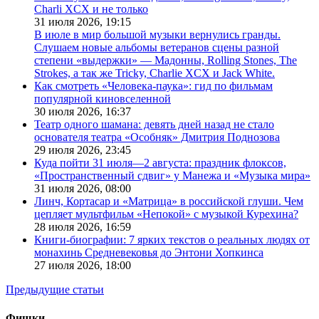
Charli XCX и не только
31 июля 2026,
19:15
В июле в мир большой музыки вернулись гранды.
Слушаем новые альбомы ветеранов сцены разной
степени «выдержки» — Мадонны, Rolling Stones, The
Strokes, а так же Tricky, Charlie XCX и Jack White.
Как смотреть «Человека-паука»: гид по фильмам
популярной киновселенной
30 июля 2026,
16:37
Театр одного шамана: девять дней назад не стало
основателя театра «Особняк» Дмитрия Поднозова
29 июля 2026,
23:45
Куда пойти 31 июля—2 августа: праздник флоксов,
«Пространственный сдвиг» у Манежа и «Музыка мира»
31 июля 2026,
08:00
Линч, Кортасар и «Матрица» в российской глуши. Чем
цепляет мультфильм «Непокой» с музыкой Курехина?
28 июля 2026,
16:59
Книги-биографии: 7 ярких текстов о реальных людях от
монахинь Средневековья до Энтони Хопкинса
27 июля 2026,
18:00
Предыдущие статьи
Фишки