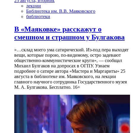
25 августа, вторник
лекции
Библиотека им. В.В. Маяковского
библиотеки
В «Маяковке» расскажут о
смешном и страшном у Булгакова
»…склад моего ума сатирический. Из-под пера выходят
вещи, которые порою, по-видимому, остро задевают
общественно-коммунистические круги», — сообщал
Михаил Булгаков на допросах в ОГПУ. Узнаем
подробнее о сатире автора «Мастера и Маргариты» 25
августа в библиотеке им. Маяковского, на лекции
главного научного сотрудника Государственного музея
М. А. Булгакова. Бесплатно. 16+