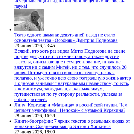
исчерпывающий гид по киновоплощениям человека-
паука!
Театр одного шамана: девять дней назад не стало
основателя театра «Особняк» Дмитрия Поднозова
29 июля 2026,
23:45
Всякий, кто хоть раз видел Митю Поднозова на сцене,
подтвердит, что вот это «не стало», а также другие
глаголы, описывающие несуществование, никак не
вяжутся ни с самим Митей, ни с тем, что случилось 20
июля. Потому что всю свою сознательную, как я
полагаю, и уж точно всю свою театральную жизнь актер
Поднозов занимался натуральным шаманством, то есть,
как минимум, заглядывал, а, как максимум,
путешествовал по ту сторону реальности, увлекая за
собой зрителей.
Линч, Кортасар и «Матрица» в российской глуши. Чем
цепляет мультфильм «Непокой» с музыкой Курехина?
28 июля 2026,
16:59
Книги-биографии: 7 ярких текстов о реальных людях от
монахинь Средневековья до Энтони Хопкинса
27 июля 2026,
18:00