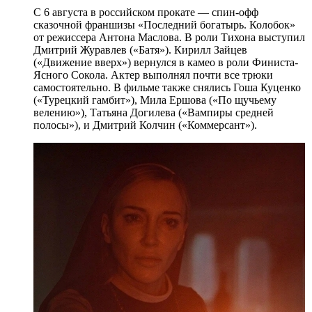
С 6 августа в российском прокате — спин-офф
сказочной франшизы «Последний богатырь. Колобок»
от режиссера Антона Маслова. В роли Тихона выступил
Дмитрий Журавлев («Батя»). Кирилл Зайцев
(«Движение вверх») вернулся в камео в роли Финиста-
Ясного Сокола. Актер выполнял почти все трюки
самостоятельно. В фильме также снялись Гоша Куценко
(«Турецкий гамбит»), Мила Ершова («По щучьему
велению»), Татьяна Догилева («Вампиры средней
полосы»), и Дмитрий Колчин («Коммерсант»).