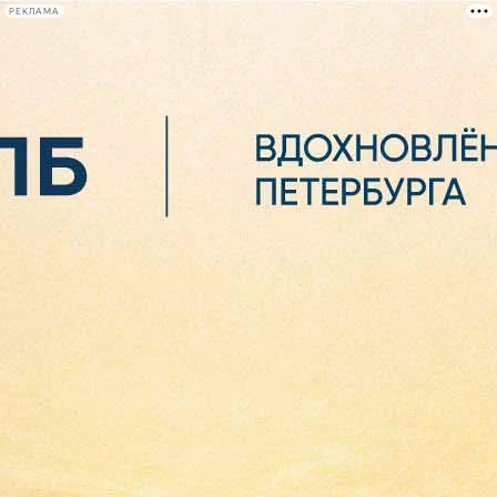
РЕКЛАМА
Афиша Plus
#телегид
Фонтанка.ру
Сегодня:
2026.08.06
12:37
Афиша Plus
кино
спектакли
выставки
концерты
лекции
книги
афиша плюс
новости
+