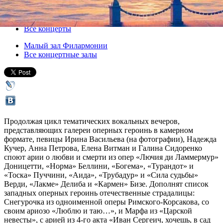
25 ноября 2011, пятница
,
19.00
Версия для печати
Все концерты
Малый зал Филармонии
Все концертные залы
Продолжая цикл тематических вокальных вечеров,
представляющих галереи оперных героинь в камерном
формате, певицы Ирина Васильева (на фотографии), Надежда
Кучер, Анна Петрова, Елена Витман и Галина Сидоренко
споют арии о любви и смерти из опер «Лючия ди Ламмермур»
Доницетти, «Норма» Беллини, «Богема», «Турандот» и
«Тоска» Пуччини, «Аида», «Трубадур» и «Сила судьбы»
Верди, «Лакме» Делиба и «Кармен» Бизе. Дополнят список
западных оперных героинь отечественные страдалицы:
Снегурочка из одноименной оперы Римского-Корсакова, со
своим ариозо «Люблю и таю…», и Марфа из «Царской
невесты», с арией из 4-го акта «Иван Сергеич, хочешь, в сад