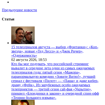
Предыдущие новости
Статьи
15 телесериалов августа — выбор «Фонтанки»: «Коп-
звезда», новые «Тед Лессо» и «Джек Ричер»,
«Одержимость»
02 августа 2026,
18:53
Кто бы мог подумать, что российский стриминг
вывалит в середине лета одни из самых ожидаемых
телесериалов года: пятый сезон «Мажора»,
паранормальную комедию «Зовите Витю!», лучший
сериал с фестиваля «Пилот» — «Паша» и даже кибер-
драму «Фейк». Из зарубежных особо ожидаемых
телепроектов — третий сезон сай-фая «Укрытие»,
приквел «Блондинки в законе» и очередной спин-офф
«Теории большого взрыва».