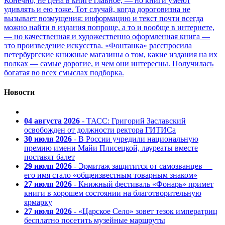
Конечно, не цена в книге главное, — но книги умеют
удивлять и ею тоже. Тот случай, когда дороговизна не
вызывает возмущения: информацию и текст почти всегда
можно найти в издания попроще, а то и вообще в интернете,
— но качественная и художественно оформленная книга —
это произведение искусства. «Фонтанка» расспросила
петербургские книжные магазины о том, какие издания на их
полках — самые дорогие, и чем они интересны. Получилась
богатая во всех смыслах подборка.
Новости
04 августа 2026
- ТАСС: Григорий Заславский
освобожден от должности ректора ГИТИСа
30 июля 2026
- В России учредили национальную
премию имени Майи Плисецкой, лауреаты вместе
поставят балет
29 июля 2026
- Эрмитаж защитится от самозванцев —
его имя стало «общеизвестным товарным знаком»
27 июля 2026
- Книжный фестиваль «Фонарь» примет
книги в хорошем состоянии на благотворительную
ярмарку
27 июля 2026
- «Царское Село» зовет тезок императриц
бесплатно посетить музейные маршруты