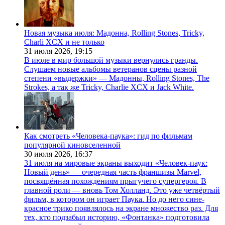
Новая музыка июля: Мадонна, Rolling Stones, Tricky,
Charli XCX и не только
31 июля 2026,
19:15
В июле в мир большой музыки вернулись гранды.
Слушаем новые альбомы ветеранов сцены разной
степени «выдержки» — Мадонны, Rolling Stones, The
Strokes, а так же Tricky, Charlie XCX и Jack White.
Как смотреть «Человека-паука»: гид по фильмам
популярной киновселенной
30 июля 2026,
16:37
31 июля на мировые экраны выходит «Человек-паук:
Новый день» — очередная часть франшизы Marvel,
посвящённая похождениям прыгучего супергероя. В
главной роли — вновь Том Холланд. Это уже четвёртый
фильм, в котором он играет Паука. Но до него сине-
красное трико появлялось на экране множество раз. Для
тех, кто подзабыл историю, «Фонтанка» подготовила