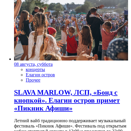
08 августа, суббота
концерты
Елагин остров
Прочее
SLAVA MARLOW, ЛСП, «Бонд с
кнопкой». Елагин остров примет
«Пикник Афиши»
Летний вайб традиционно поддерживает музыкальный
фестиваль «Пикник Афиши». Фестиваль под открытым