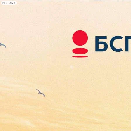
РЕКЛАМА
Афиша Plus
#телегид
Фонтанка.ру
Сегодня:
2026.08.08
19:22
Афиша Plus
кино
спектакли
выставки
концерты
лекции
книги
афиша плюс
новости
+