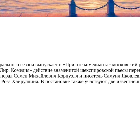
рального сезона выпускает в «Приюте комедианта» московский 
 «Лир. Комедия» действие знаменитой шекспировской пьесы пере
нерал Семен Михайлович Корнуэлл и писатель Самуил Яковлевич
 Роза Хайруллина. В постановке также участвуют две известней