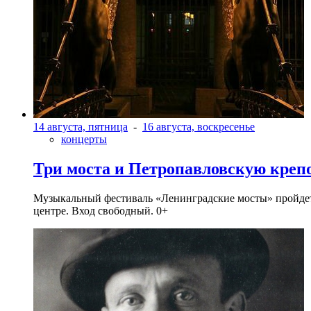
14 августа, пятница
-
16 августа, воскресенье
концерты
Три моста и Петропавловскую креп
Музыкальный фестиваль «Ленинградские мосты» пройдет в 
центре. Вход свободный. 0+