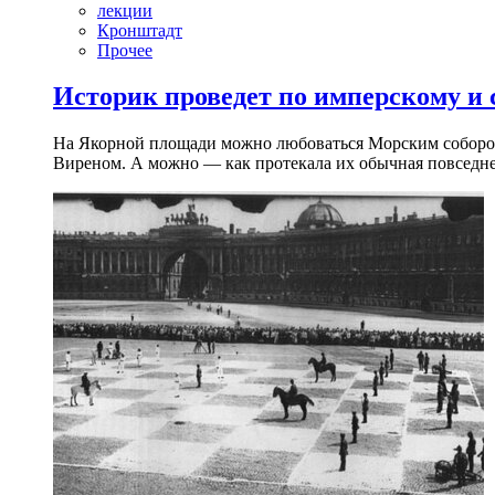
лекции
Кронштадт
Прочее
Историк проведет по имперскому и
На Якорной площади можно любоваться Морским собором 
Виреном. А можно — как протекала их обычная повседнев