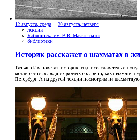
12 августа, среда
-
20 августа, четверг
лекции
Библиотека им. В.В. Маяковского
библиотеки
Историк расскажет о шахматах в ж
Татьяна Ивановская, историк, гид, исследователь и попу
могли сойтись люди из разных сословий, как шахматы пер
Петербург. А на другой лекции посмотрим на шахматную 