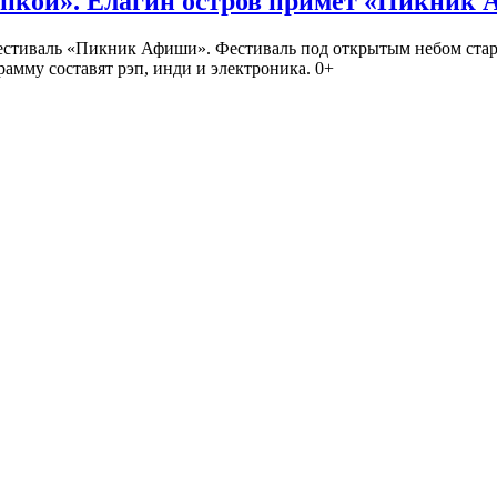
кой». Елагин остров примет «Пикник
иваль «Пикник Афиши». Фестиваль под открытым небом стартует
амму составят рэп, инди и электроника. 0+