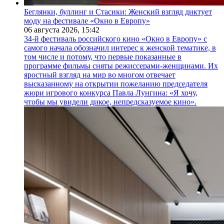
Беглянки, буллинг и Стасики: Женский взгляд диктует
моду на фестивале «Окно в Европу»
06 августа 2026,
15:42
34-й фестиваль российского кино «Окно в Европу» с
самого начала обозначил интерес к женской тематике, в
том числе и потому, что первые показанные в
программе фильмы сняты режиссерами-женщинами. Их
яростный взгляд на мир во многом отвечает
высказанному на открытии пожеланию председателя
жюри игрового конкурса Павла Лунгина: «Я хочу,
чтобы мы увидели дикое, непредсказуемое кино».