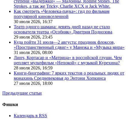
степени «выдержки» — Мадонны, Rolling Stones, The
Strokes, а так же Tricky, Charlie XCX и Jack White.
Как смотреть «Человека-паука»: гид по фильмам
популярной киновселенной
30 июля 2026,
16:37
Театр одного шамана: девять дней назад не стало
основателя театра «Особняк» Дмитрия Поднозова
29 июля 2026,
23:45
Куда пойти 31 июля—2 августа: праздник флоксов,
«Пространственный сдвиг» у Манежа и «Музыка мира»
31 июля 2026,
08:00
Линч, Кортасар и «Матрица» в российской глуши. Чем
цепляет мультфильм «Непокой» с музыкой Курехина?
28 июля 2026,
16:59
Книги-биографии: 7 ярких текстов о реальных людях от
монахинь Средневековья до Энтони Хопкинса
27 июля 2026,
18:00
Предыдущие статьи
Фишки
Календарь в RSS