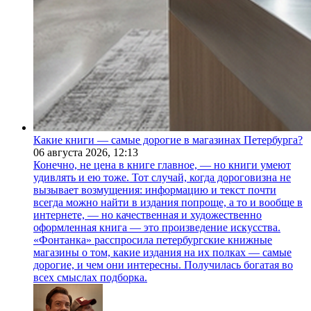
Какие книги — самые дорогие в магазинах Петербурга?
06 августа 2026,
12:13
Конечно, не цена в книге главное, — но книги умеют
удивлять и ею тоже. Тот случай, когда дороговизна не
вызывает возмущения: информацию и текст почти
всегда можно найти в издания попроще, а то и вообще в
интернете, — но качественная и художественно
оформленная книга — это произведение искусства.
«Фонтанка» расспросила петербургские книжные
магазины о том, какие издания на их полках — самые
дорогие, и чем они интересны. Получилась богатая во
всех смыслах подборка.