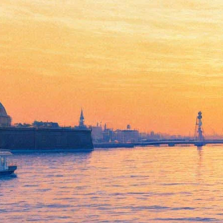
В ТЮЗ представят спектакль
по мотивам поморских
сказок Шергина