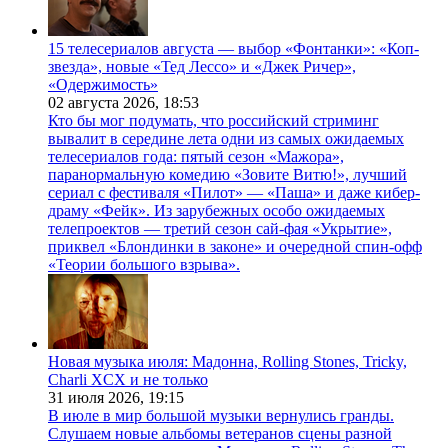
15 телесериалов августа — выбор «Фонтанки»: «Коп-
звезда», новые «Тед Лессо» и «Джек Ричер»,
«Одержимость»
02 августа 2026,
18:53
Кто бы мог подумать, что российский стриминг
вывалит в середине лета одни из самых ожидаемых
телесериалов года: пятый сезон «Мажора»,
паранормальную комедию «Зовите Витю!», лучший
сериал с фестиваля «Пилот» — «Паша» и даже кибер-
драму «Фейк». Из зарубежных особо ожидаемых
телепроектов — третий сезон сай-фая «Укрытие»,
приквел «Блондинки в законе» и очередной спин-офф
«Теории большого взрыва».
Новая музыка июля: Мадонна, Rolling Stones, Tricky,
Charli XCX и не только
31 июля 2026,
19:15
В июле в мир большой музыки вернулись гранды.
Слушаем новые альбомы ветеранов сцены разной