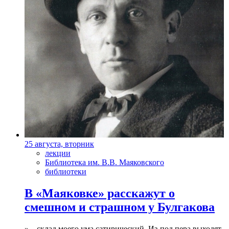
25 августа, вторник
лекции
Библиотека им. В.В. Маяковского
библиотеки
В «Маяковке» расскажут о
смешном и страшном у Булгакова
»…склад моего ума сатирический. Из-под пера выходят