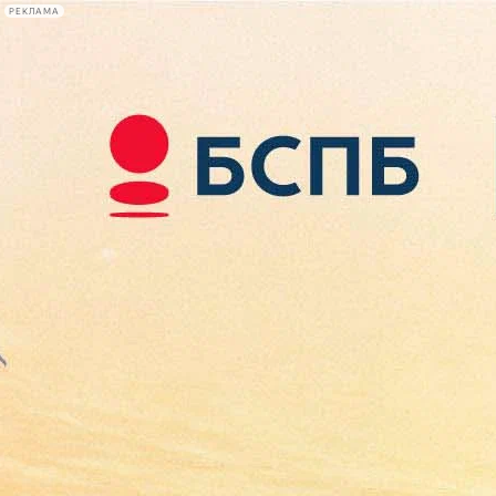
РЕКЛАМА
Афиша Plus
#телегид
Фонтанка.ру
Сегодня:
2026.08.10
07:54
Афиша Plus
кино
спектакли
выставки
концерты
лекции
книги
афиша плюс
новости
+