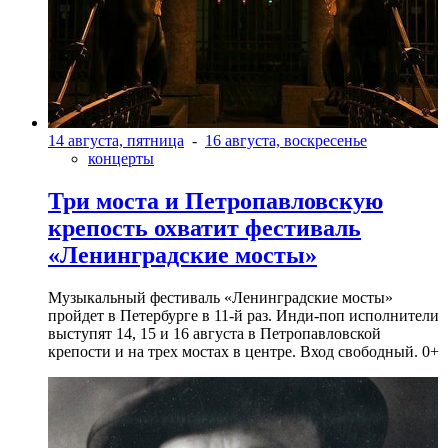
14 августа, пятница
-
16 августа, воскресенье
концерты
Три моста и Петропавловскую
крепость охватит фестиваль
«Ленинградские мосты»
Музыкальный фестиваль «Ленинградские мосты»
пройдет в Петербурге в 11-й раз. Инди-поп исполнители
выступят 14, 15 и 16 августа в Петропавловской
крепости и на трех мостах в центре. Вход свободный. 0+