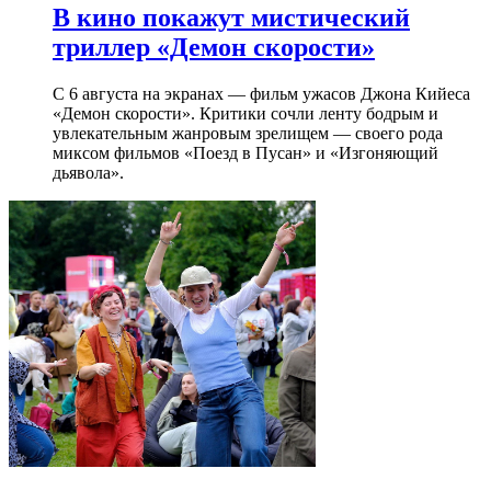
В кино покажут мистический
триллер «Демон скорости»
С 6 августа на экранах — фильм ужасов Джона Кийеса
«Демон скорости». Критики сочли ленту бодрым и
увлекательным жанровым зрелищeм — своего рода
миксом фильмов «Поезд в Пусан» и «Изгоняющий
дьявола».