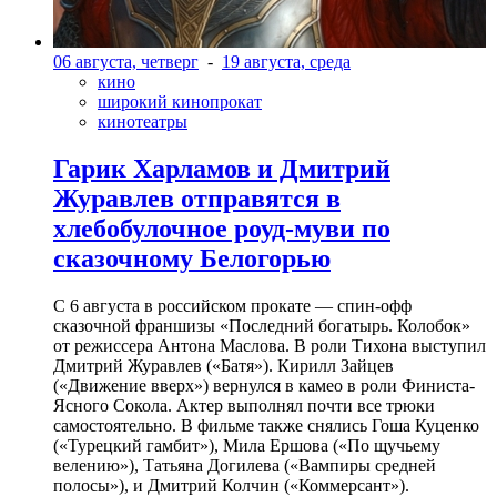
06 августа, четверг
-
19 августа, среда
кино
широкий кинопрокат
кинотеатры
Гарик Харламов и Дмитрий
Журавлев отправятся в
хлебобулочное роуд-муви по
сказочному Белогорью
С 6 августа в российском прокате — спин-офф
сказочной франшизы «Последний богатырь. Колобок»
от режиссера Антона Маслова. В роли Тихона выступил
Дмитрий Журавлев («Батя»). Кирилл Зайцев
(«Движение вверх») вернулся в камео в роли Финиста-
Ясного Сокола. Актер выполнял почти все трюки
самостоятельно. В фильме также снялись Гоша Куценко
(«Турецкий гамбит»), Мила Ершова («По щучьему
велению»), Татьяна Догилева («Вампиры средней
полосы»), и Дмитрий Колчин («Коммерсант»).