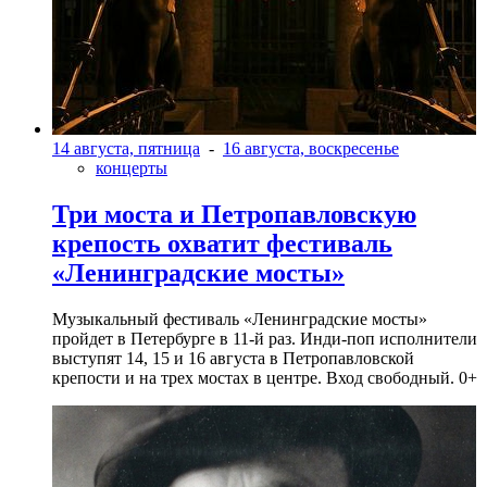
14 августа, пятница
-
16 августа, воскресенье
концерты
Три моста и Петропавловскую
крепость охватит фестиваль
«Ленинградские мосты»
Музыкальный фестиваль «Ленинградские мосты»
пройдет в Петербурге в 11-й раз. Инди-поп исполнители
выступят 14, 15 и 16 августа в Петропавловской
крепости и на трех мостах в центре. Вход свободный. 0+