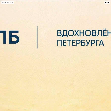
РЕКЛАМА
Афиша Plus
#телегид
Фонтанка.ру
Сегодня:
2026.08.07
05:35
Афиша Plus
кино
спектакли
выставки
концерты
лекции
книги
афиша плюс
новости
+