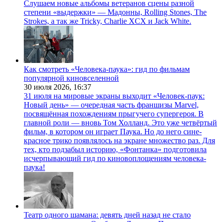
Слушаем новые альбомы ветеранов сцены разной
степени «выдержки» — Мадонны, Rolling Stones, The
Strokes, а так же Tricky, Charlie XCX и Jack White.
Как смотреть «Человека-паука»: гид по фильмам
популярной киновселенной
30 июля 2026,
16:37
31 июля на мировые экраны выходит «Человек-паук:
Новый день» — очередная часть франшизы Marvel,
посвящённая похождениям прыгучего супергероя. В
главной роли — вновь Том Холланд. Это уже четвёртый
фильм, в котором он играет Паука. Но до него сине-
красное трико появлялось на экране множество раз. Для
тех, кто подзабыл историю, «Фонтанка» подготовила
исчерпывающий гид по киновоплощениям человека-
паука!
Театр одного шамана: девять дней назад не стало