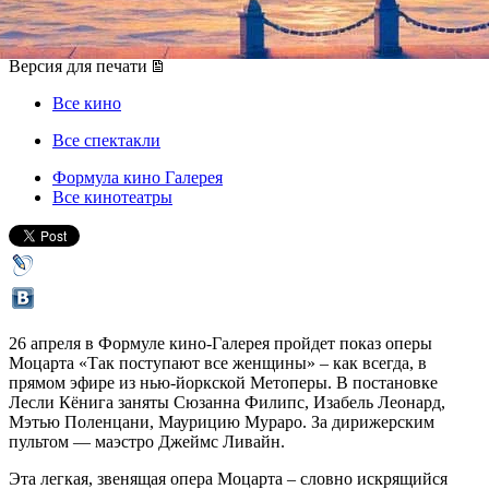
26 апреля 2014, суббота
,
21.00
Версия для печати
Все кино
Все спектакли
Формула кино Галерея
Все кинотеатры
26 апреля в Формуле кино-Галерея пройдет показ оперы
Моцарта «Так поступают все женщины» – как всегда, в
прямом эфире из нью-йоркской Метоперы. В постановке
Лесли Кёнига заняты Сюзанна Филипс, Изабель Леонард,
Мэтью Поленцани, Маурицию Мураро. За дирижерским
пультом — маэстро Джеймс Ливайн.
Эта легкая, звенящая опера Моцарта – словно искрящийся