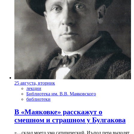
25 августа, вторник
лекции
Библиотека им. В.В. Маяковского
библиотеки
В «Маяковке» расскажут о
смешном и страшном у Булгакова
»…склад моего ума сатирический. Из-под пера выходят