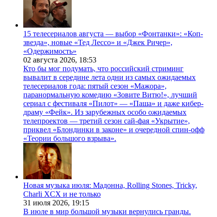
15 телесериалов августа — выбор «Фонтанки»: «Коп-
звезда», новые «Тед Лессо» и «Джек Ричер»,
«Одержимость»
02 августа 2026,
18:53
Кто бы мог подумать, что российский стриминг
вывалит в середине лета одни из самых ожидаемых
телесериалов года: пятый сезон «Мажора»,
паранормальную комедию «Зовите Витю!», лучший
сериал с фестиваля «Пилот» — «Паша» и даже кибер-
драму «Фейк». Из зарубежных особо ожидаемых
телепроектов — третий сезон сай-фая «Укрытие»,
приквел «Блондинки в законе» и очередной спин-офф
«Теории большого взрыва».
Новая музыка июля: Мадонна, Rolling Stones, Tricky,
Charli XCX и не только
31 июля 2026,
19:15
В июле в мир большой музыки вернулись гранды.