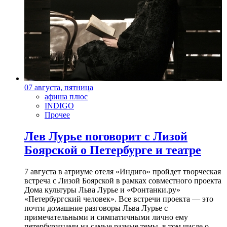
07 августа, пятница
афиша плюс
INDIGO
Прочее
Лев Лурье поговорит с Лизой
Боярской о Петербурге и театре
7 августа в атриуме отеля «Индиго» пройдет творческая
встреча с Лизой Боярской в рамках совместного проекта
Дома культуры Льва Лурье и «Фонтанки.ру»
«Петербургский человек». Все встречи проекта — это
почти домашние разговоры Льва Лурье с
примечательными и симпатичными лично ему
петербуржцами на самые разные темы, в том числе о