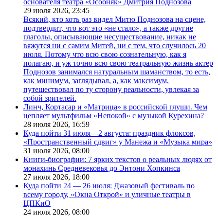
основателя театра «Особняк» Дмитрия Поднозова
29 июля 2026,
23:45
Всякий, кто хоть раз видел Митю Поднозова на сцене,
подтвердит, что вот это «не стало», а также другие
глаголы, описывающие несуществование, никак не
вяжутся ни с самим Митей, ни с тем, что случилось 20
июля. Потому что всю свою сознательную, как я
полагаю, и уж точно всю свою театральную жизнь актер
Поднозов занимался натуральным шаманством, то есть,
как минимум, заглядывал, а, как максимум,
путешествовал по ту сторону реальности, увлекая за
собой зрителей.
Линч, Кортасар и «Матрица» в российской глуши. Чем
цепляет мультфильм «Непокой» с музыкой Курехина?
28 июля 2026,
16:59
Куда пойти 31 июля—2 августа: праздник флоксов,
«Пространственный сдвиг» у Манежа и «Музыка мира»
31 июля 2026,
08:00
Книги-биографии: 7 ярких текстов о реальных людях от
монахинь Средневековья до Энтони Хопкинса
27 июля 2026,
18:00
Куда пойти 24 — 26 июля: Джазовый фестиваль по
всему городу, «Окна Открой» и уличные театры в
ЦПКиО
24 июля 2026,
08:00