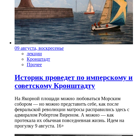
09 августа, воскресенье
лекции
Кронштадт
Прочее
Историк проведет по имперскому и
советскому Кронштадту
На Якорной площади можно любоваться Морским
собором — но можно представить себе, как после
февральской революции матросы расправились здесь с
адмиралом Робертом Виреном. А можно — как
протекала их обычная повседневная жизнь. Идем на
прогулку 9 августа. 16+