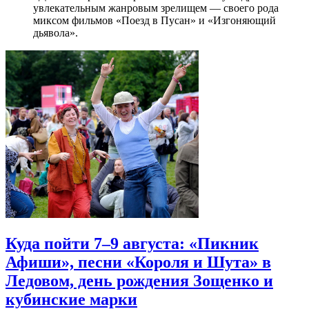
увлекательным жанровым зрелищeм — своего рода
миксом фильмов «Поезд в Пусан» и «Изгоняющий
дьявола».
Куда пойти 7–9 августа: «Пикник
Афиши», песни «Короля и Шута» в
Ледовом, день рождения Зощенко и
кубинские марки