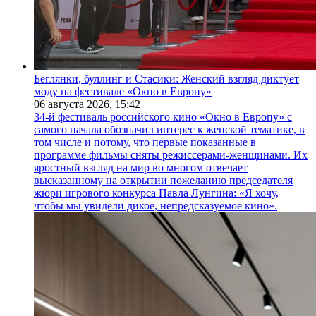
Беглянки, буллинг и Стасики: Женский взгляд диктует
моду на фестивале «Окно в Европу»
06 августа 2026,
15:42
34-й фестиваль российского кино «Окно в Европу» с
самого начала обозначил интерес к женской тематике, в
том числе и потому, что первые показанные в
программе фильмы сняты режиссерами-женщинами. Их
яростный взгляд на мир во многом отвечает
высказанному на открытии пожеланию председателя
жюри игрового конкурса Павла Лунгина: «Я хочу,
чтобы мы увидели дикое, непредсказуемое кино».