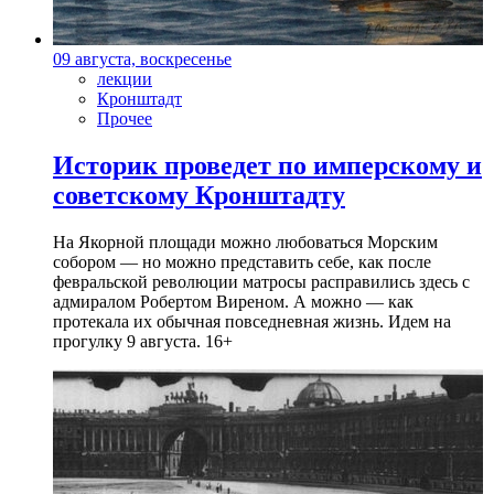
09 августа, воскресенье
лекции
Кронштадт
Прочее
Историк проведет по имперскому и
советскому Кронштадту
На Якорной площади можно любоваться Морским
собором — но можно представить себе, как после
февральской революции матросы расправились здесь с
адмиралом Робертом Виреном. А можно — как
протекала их обычная повседневная жизнь. Идем на
прогулку 9 августа. 16+