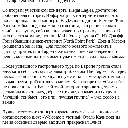
"Living Next Door To Alice" и другие.
Со вторым участником концерта, Illegal Eagles, достаточно
любопытная история. Информация в интернете гласит, что
после прощального концерта Eagles на стадионе Уэмбли Фил
Алдридж был под таким впечатлением, что решил создать
трибьют-группу, собрав в нее известных рок-музыкантов. В
итоге в его команду вошли: Кейт Атак (группа Child), Джефф
Грин (бывший лидер-гитарист North Point Park), Дэрин Мэрфи
(Southend Soul Mafia). Для полного боевого комплекта в
группу пригласили Гаррета Хиклина – весьма одаренного
певца, который на тот момент уже имел два сольных альбома.
После успешного гастрольного тура по Европе группа стала
называть себя «самым точным трибьютом The Eagles». А через
несколько лет они замахнулись уже и на «самое аутентичное и
выдающееся трибьют шоу в мире». Как говорится: «Сам себя
не похвалишь…» Во всей этой истории хорошо то, что мы
услышим все старые-добрые хиты двух знаменитых групп, а
"лучший трибьют" это или "лучшая группа" – уже особо не
важно.
Лучше всего этот концерт характеризует фраза в анонсе от
организаторов шоу: «Welcome в уютный Отель Калифорния,
где за соседней дверью вас ждет прекрасная Элис!»