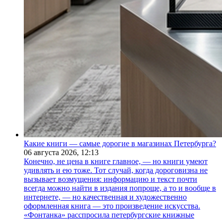
Какие книги — самые дорогие в магазинах Петербурга?
06 августа 2026,
12:13
Конечно, не цена в книге главное, — но книги умеют
удивлять и ею тоже. Тот случай, когда дороговизна не
вызывает возмущения: информацию и текст почти
всегда можно найти в издания попроще, а то и вообще в
интернете, — но качественная и художественно
оформленная книга — это произведение искусства.
«Фонтанка» расспросила петербургские книжные