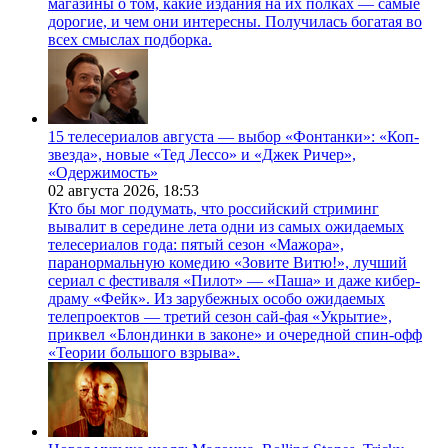
магазины о том, какие издания на их полках — самые
дорогие, и чем они интересны. Получилась богатая во
всех смыслах подборка.
15 телесериалов августа — выбор «Фонтанки»: «Коп-
звезда», новые «Тед Лессо» и «Джек Ричер»,
«Одержимость»
02 августа 2026,
18:53
Кто бы мог подумать, что российский стриминг
вывалит в середине лета одни из самых ожидаемых
телесериалов года: пятый сезон «Мажора»,
паранормальную комедию «Зовите Витю!», лучший
сериал с фестиваля «Пилот» — «Паша» и даже кибер-
драму «Фейк». Из зарубежных особо ожидаемых
телепроектов — третий сезон сай-фая «Укрытие»,
приквел «Блондинки в законе» и очередной спин-офф
«Теории большого взрыва».