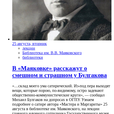
25 августа, вторник
лекции
Библиотека им. В.В. Маяковского
библиотеки
В «Маяковке» расскажут о
смешном и страшном у Булгакова
»…склад моего ума сатирический. Из-под пера выходят
вещи, которые порою, по-видимому, остро задевают
общественно-коммунистические круги», — сообщал
Михаил Булгаков на допросах в ОГПУ. Узнаем
подробнее о сатире автора «Мастера и Маргариты» 25
августа в библиотеке им. Маяковского, на лекции
главного научного сотрудника Государственного музея