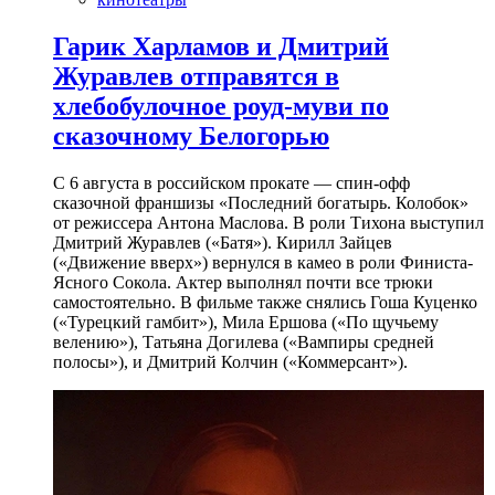
Гарик Харламов и Дмитрий
Журавлев отправятся в
хлебобулочное роуд-муви по
сказочному Белогорью
С 6 августа в российском прокате — спин-офф
сказочной франшизы «Последний богатырь. Колобок»
от режиссера Антона Маслова. В роли Тихона выступил
Дмитрий Журавлев («Батя»). Кирилл Зайцев
(«Движение вверх») вернулся в камео в роли Финиста-
Ясного Сокола. Актер выполнял почти все трюки
самостоятельно. В фильме также снялись Гоша Куценко
(«Турецкий гамбит»), Мила Ершова («По щучьему
велению»), Татьяна Догилева («Вампиры средней
полосы»), и Дмитрий Колчин («Коммерсант»).