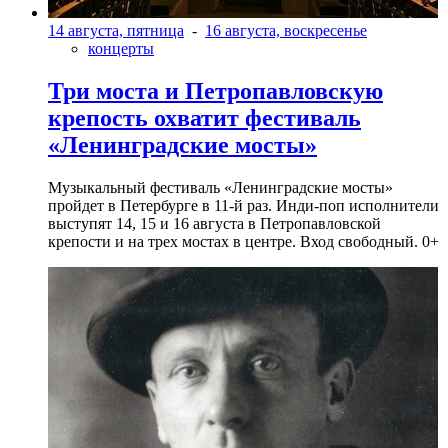
14 августа, пятница
-
16 августа, воскресенье
концерты
Три моста и Петропавловскую
крепость охватит фестиваль
«Ленинградские мосты»
Музыкальный фестиваль «Ленинградские мосты»
пройдет в Петербурге в 11-й раз. Инди-поп исполнители
выступят 14, 15 и 16 августа в Петропавловской
крепости и на трех мостах в центре. Вход свободный. 0+