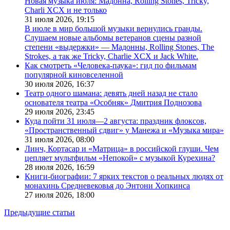
Новая музыка июля: Мадонна, Rolling Stones, Tricky,
Charli XCX и не только
31 июля 2026,
19:15
В июле в мир большой музыки вернулись гранды.
Слушаем новые альбомы ветеранов сцены разной
степени «выдержки» — Мадонны, Rolling Stones, The
Strokes, а так же Tricky, Charlie XCX и Jack White.
Как смотреть «Человека-паука»: гид по фильмам
популярной киновселенной
30 июля 2026,
16:37
Театр одного шамана: девять дней назад не стало
основателя театра «Особняк» Дмитрия Поднозова
29 июля 2026,
23:45
Куда пойти 31 июля—2 августа: праздник флоксов,
«Пространственный сдвиг» у Манежа и «Музыка мира»
31 июля 2026,
08:00
Линч, Кортасар и «Матрица» в российской глуши. Чем
цепляет мультфильм «Непокой» с музыкой Курехина?
28 июля 2026,
16:59
Книги-биографии: 7 ярких текстов о реальных людях от
монахинь Средневековья до Энтони Хопкинса
27 июля 2026,
18:00
Предыдущие статьи