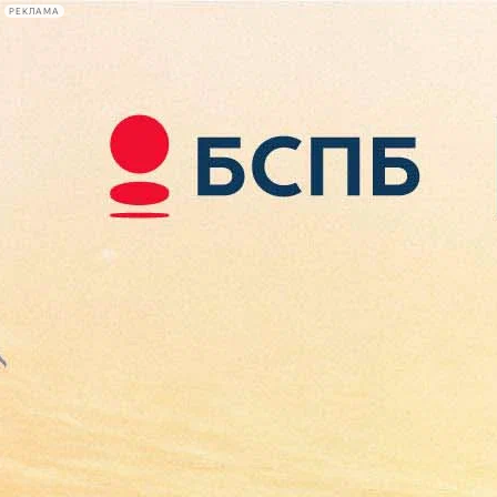
РЕКЛАМА
Афиша Plus
#телегид
Фонтанка.ру
Сегодня:
2026.08.09
12:01
Афиша Plus
кино
спектакли
выставки
концерты
лекции
книги
афиша плюс
новости
+