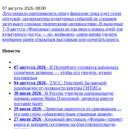
07 августа 2026, 08:00
Лето решило притормозить перед финалом: пока идет сезон
отпусков, организаторы культурных событий не слишком
загружают горожан творческими активностями. В выходные
7–9 августа «Фонтанка» нашла не так много новых идей для
культурного досуга — но, возможно, самое время уделить
внимание ранее открытым выставкам или почитать книги.
Новости
07 августа 2026
- В Петербурге готовятся наблюдать
солнечное затмение — чтобы его увидеть, нужно
постараться
04 августа 2026
- ТАСС: Григорий Заславский
освобожден от должности ректора ГИТИСа
30 июля 2026
- В России учредили национальную
премию имени Майи Плисецкой, лауреаты вместе
поставят балет
29 июля 2026
- Эрмитаж защитится от самозванцев —
его имя стало «общеизвестным товарным знаком»
27 июля 2026
- Книжный фестиваль «Фонарь» примет
книги в хорошем состоянии на благотворительную