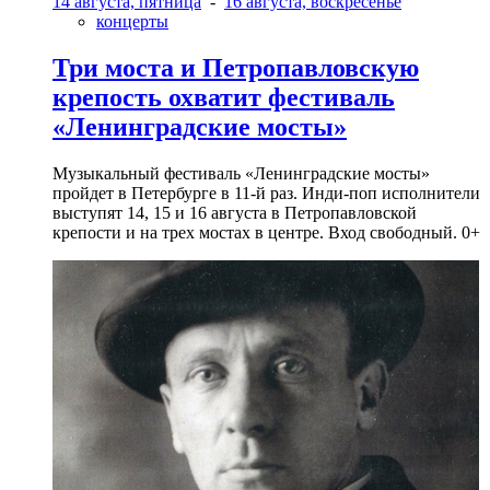
14 августа, пятница
-
16 августа, воскресенье
концерты
Три моста и Петропавловскую
крепость охватит фестиваль
«Ленинградские мосты»
Музыкальный фестиваль «Ленинградские мосты»
пройдет в Петербурге в 11-й раз. Инди-поп исполнители
выступят 14, 15 и 16 августа в Петропавловской
крепости и на трех мостах в центре. Вход свободный. 0+