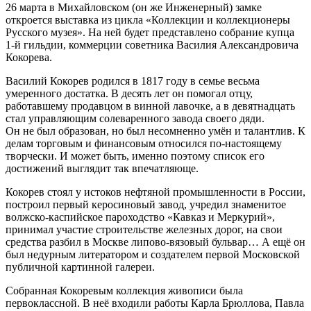
26 марта в Михайловском (он же Инженерный) замке
откроется выставка из цикла «Коллекции и коллекционеры
Русского музея». На ней будет представлено собрание купца
1-й гильдии, коммерции советника Василия Александровича
Кокорева.
Василий Кокорев родился в 1817 году в семье весьма
умеренного достатка. В десять лет он помогал отцу,
работавшему продавцом в винной лавочке, а в девятнадцать
стал управляющим солеваренного завода своего дяди.
Он не был образован, но был несомненно умён и талантлив. К
делам торговым и финансовым относился по-настоящему
творчески. И может быть, именно поэтому список его
достижений выглядит так впечатляюще.
Кокорев стоял у истоков нефтяной промышленности в России,
построил первый керосиновый завод, учредил знаменитое
волжско-каспийское пароходство «Кавказ и Меркурий»,
принимал участие строительстве железных дорог, на свои
средства разбил в Москве липово-вязовый бульвар… А ещё он
был недурным литератором и создателем первой Московской
публичной картинной галереи.
Собранная Кокоревым коллекция живописи была
первоклассной. В неё входили работы Карла Брюллова, Павла