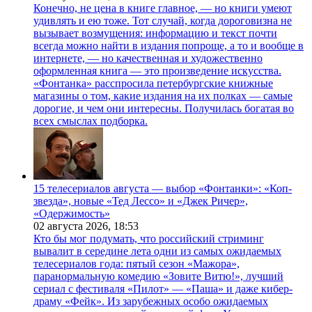
Конечно, не цена в книге главное, — но книги умеют
удивлять и ею тоже. Тот случай, когда дороговизна не
вызывает возмущения: информацию и текст почти
всегда можно найти в издания попроще, а то и вообще в
интернете, — но качественная и художественно
оформленная книга — это произведение искусства.
«Фонтанка» расспросила петербургские книжные
магазины о том, какие издания на их полках — самые
дорогие, и чем они интересны. Получилась богатая во
всех смыслах подборка.
15 телесериалов августа — выбор «Фонтанки»: «Коп-
звезда», новые «Тед Лессо» и «Джек Ричер»,
«Одержимость»
02 августа 2026,
18:53
Кто бы мог подумать, что российский стриминг
вывалит в середине лета одни из самых ожидаемых
телесериалов года: пятый сезон «Мажора»,
паранормальную комедию «Зовите Витю!», лучший
сериал с фестиваля «Пилот» — «Паша» и даже кибер-
драму «Фейк». Из зарубежных особо ожидаемых