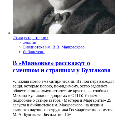
25 августа, вторник
лекции
Библиотека им. В.В. Маяковского
библиотеки
В «Маяковке» расскажут о
смешном и страшном у Булгакова
»…склад моего ума сатирический. Из-под пера выходят
вещи, которые порою, по-видимому, остро задевают
общественно-коммунистические круги», — сообщал
Михаил Булгаков на допросах в ОГПУ. Узнаем
подробнее о сатире автора «Мастера и Маргариты» 25
августа в библиотеке им. Маяковского, на лекции
главного научного сотрудника Государственного музея
М. А. Булгакова. Бесплатно. 16+