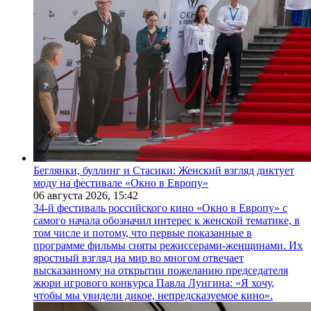
Беглянки, буллинг и Стасики: Женский взгляд диктует
моду на фестивале «Окно в Европу»
06 августа 2026,
15:42
34-й фестиваль российского кино «Окно в Европу» с
самого начала обозначил интерес к женской тематике, в
том числе и потому, что первые показанные в
программе фильмы сняты режиссерами-женщинами. Их
яростный взгляд на мир во многом отвечает
высказанному на открытии пожеланию председателя
жюри игрового конкурса Павла Лунгина: «Я хочу,
чтобы мы увидели дикое, непредсказуемое кино».