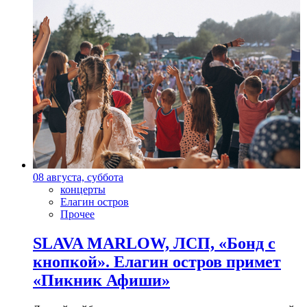
08 августа, суббота
концерты
Елагин остров
Прочее
SLAVA MARLOW, ЛСП, «Бонд с
кнопкой». Елагин остров примет
«Пикник Афиши»