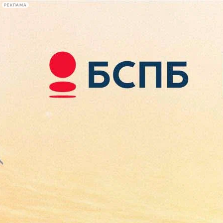
РЕКЛАМА
Афиша Plus
#телегид
Фонтанка.ру
Сегодня:
2026.08.08
21:12
Афиша Plus
кино
спектакли
выставки
концерты
лекции
книги
афиша плюс
новости
+