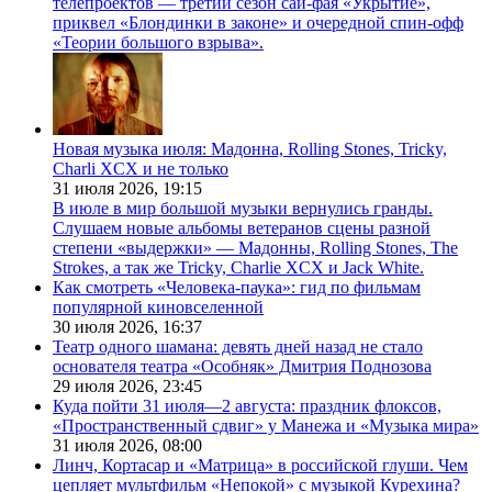
телепроектов — третий сезон сай-фая «Укрытие»,
приквел «Блондинки в законе» и очередной спин-офф
«Теории большого взрыва».
Новая музыка июля: Мадонна, Rolling Stones, Tricky,
Charli XCX и не только
31 июля 2026,
19:15
В июле в мир большой музыки вернулись гранды.
Слушаем новые альбомы ветеранов сцены разной
степени «выдержки» — Мадонны, Rolling Stones, The
Strokes, а так же Tricky, Charlie XCX и Jack White.
Как смотреть «Человека-паука»: гид по фильмам
популярной киновселенной
30 июля 2026,
16:37
Театр одного шамана: девять дней назад не стало
основателя театра «Особняк» Дмитрия Поднозова
29 июля 2026,
23:45
Куда пойти 31 июля—2 августа: праздник флоксов,
«Пространственный сдвиг» у Манежа и «Музыка мира»
31 июля 2026,
08:00
Линч, Кортасар и «Матрица» в российской глуши. Чем
цепляет мультфильм «Непокой» с музыкой Курехина?