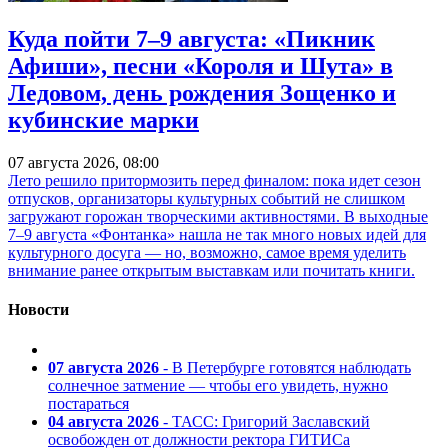
Куда пойти 7–9 августа: «Пикник
Афиши», песни «Короля и Шута» в
Ледовом, день рождения Зощенко и
кубинские марки
07 августа 2026, 08:00
Лето решило притормозить перед финалом: пока идет сезон
отпусков, организаторы культурных событий не слишком
загружают горожан творческими активностями. В выходные
7–9 августа «Фонтанка» нашла не так много новых идей для
культурного досуга — но, возможно, самое время уделить
внимание ранее открытым выставкам или почитать книги.
Новости
07 августа 2026
- В Петербурге готовятся наблюдать
солнечное затмение — чтобы его увидеть, нужно
постараться
04 августа 2026
- ТАСС: Григорий Заславский
освобожден от должности ректора ГИТИСа