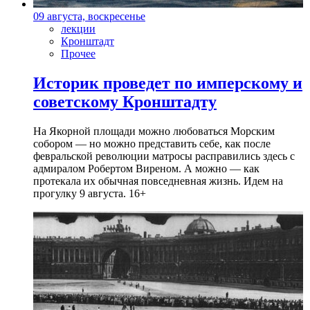
09 августа, воскресенье
лекции
Кронштадт
Прочее
Историк проведет по имперскому и
советскому Кронштадту
На Якорной площади можно любоваться Морским
собором — но можно представить себе, как после
февральской революции матросы расправились здесь с
адмиралом Робертом Виреном. А можно — как
протекала их обычная повседневная жизнь. Идем на
прогулку 9 августа. 16+