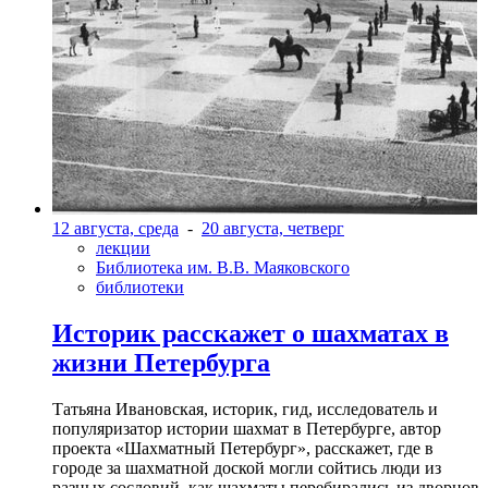
12 августа, среда
-
20 августа, четверг
лекции
Библиотека им. В.В. Маяковского
библиотеки
Историк расскажет о шахматах в
жизни Петербурга
Татьяна Ивановская, историк, гид, исследователь и
популяризатор истории шахмат в Петербурге, автор
проекта «Шахматный Петербург», расскажет, где в
городе за шахматной доской могли сойтись люди из
разных сословий, как шахматы перебирались из дворцов