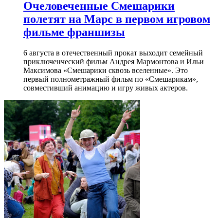
Очеловеченные Смешарики
полетят на Марс в первом игровом
фильме франшизы
6 августа в отечественный прокат выходит семейный
приключенческий фильм Андрея Мармонтова и Ильи
Максимова «Смешарики сквозь вселенные». Это
первый полнометражный фильм по «Смешарикам»,
совместивший анимацию и игру живых актеров.