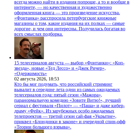
всегда можно найти в издания попроще, а то и вообще в
интернете, — но качественная и художественно
оформленная книга — это произведение искусства.
«Фонтанка» расспросила петербургские книжные
магазины о том, какие издания на их полках — самые
дорогие, и чем они интересны. Получилась богатая во
всех смыслах подборка.
15 телесериалов августа — выбор «Фонтанки»: «Коп-
звезда», новые «Тед Лессо» и «Джек Ричер»,
«Одержимость»
02 августа 2026,
18:53
Кто бы мог подумать, что российский стриминг
вывалит в середине лета одни из самых ожидаемых
телесериалов года: пятый сезон «Мажора»,
паранормальную комедию «Зовите Витю!», лучший
сериал с фестиваля «Пилот» — «Паша» и даже кибер-
драму «Фейк». Из зарубежных особо ожидаемых
телепроектов — третий сезон сай-фая «Укрытие»,
приквел «Блондинки в законе» и очередной спин-офф
«Теории большого взрыва».