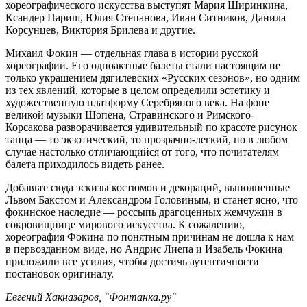
хореографического искусства выступят Мария Ширинкина,
Ксандер Париш, Юлия Степанова, Иван Ситников, Данила
Корсунцев, Виктория Брилева и другие.
Михаил Фокин — отдельная глава в истории русской
хореографии. Его одноактные балеты стали настоящим не
только украшением дягилевских «Русских сезонов», но одним
из тех явлений, которые в целом определили эстетику и
художественную платформу Серебряного века. На фоне
великой музыки Шопена, Стравинского и Римского-
Корсакова разворачивается удивительный по красоте рисунок
танца — то экзотический, то прозрачно-легкий, но в любом
случае настолько отличающийся от того, что почитателям
балета приходилось видеть ранее.
Добавьте сюда эскизы костюмов и декораций, выполненные
Львом Бакстом и Александром Головиным, и станет ясно, что
фокинское наследие — россыпь драгоценных жемчужин в
сокровищнице мирового искусства. К сожалению,
хореография Фокина по понятным причинам не дошла к нам
в первозданном виде, но Андрис Лиепа и Изабель Фокина
приложили все усилия, чтобы достичь аутентичности
постановок оригиналу.
Евгений Хакназаров, "Фонтанка.ру"