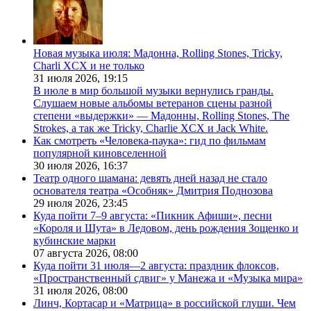
Новая музыка июля: Мадонна, Rolling Stones, Tricky,
Charli XCX и не только
31 июля 2026,
19:15
В июле в мир большой музыки вернулись гранды.
Слушаем новые альбомы ветеранов сцены разной
степени «выдержки» — Мадонны, Rolling Stones, The
Strokes, а так же Tricky, Charlie XCX и Jack White.
Как смотреть «Человека-паука»: гид по фильмам
популярной киновселенной
30 июля 2026,
16:37
Театр одного шамана: девять дней назад не стало
основателя театра «Особняк» Дмитрия Поднозова
29 июля 2026,
23:45
Куда пойти 7–9 августа: «Пикник Афиши», песни
«Короля и Шута» в Ледовом, день рождения Зощенко и
кубинские марки
07 августа 2026,
08:00
Куда пойти 31 июля—2 августа: праздник флоксов,
«Пространственный сдвиг» у Манежа и «Музыка мира»
31 июля 2026,
08:00
Линч, Кортасар и «Матрица» в российской глуши. Чем