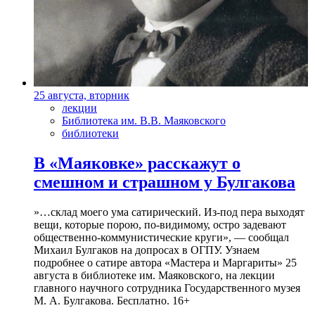
25 августа, вторник
лекции
Библиотека им. В.В. Маяковского
библиотеки
В «Маяковке» расскажут о
смешном и страшном у Булгакова
»…склад моего ума сатирический. Из-под пера выходят
вещи, которые порою, по-видимому, остро задевают
общественно-коммунистические круги», — сообщал
Михаил Булгаков на допросах в ОГПУ. Узнаем
подробнее о сатире автора «Мастера и Маргариты» 25
августа в библиотеке им. Маяковского, на лекции
главного научного сотрудника Государственного музея
М. А. Булгакова. Бесплатно. 16+