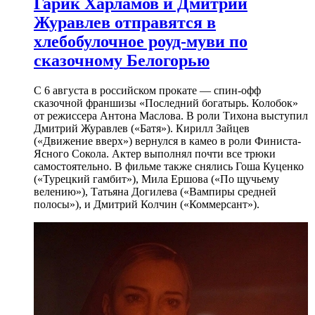
Гарик Харламов и Дмитрий
Журавлев отправятся в
хлебобулочное роуд-муви по
сказочному Белогорью
С 6 августа в российском прокате — спин-офф
сказочной франшизы «Последний богатырь. Колобок»
от режиссера Антона Маслова. В роли Тихона выступил
Дмитрий Журавлев («Батя»). Кирилл Зайцев
(«Движение вверх») вернулся в камео в роли Финиста-
Ясного Сокола. Актер выполнял почти все трюки
самостоятельно. В фильме также снялись Гоша Куценко
(«Турецкий гамбит»), Мила Ершова («По щучьему
велению»), Татьяна Догилева («Вампиры средней
полосы»), и Дмитрий Колчин («Коммерсант»).