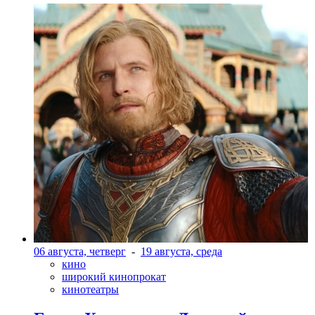
06 августа, четверг
-
19 августа, среда
кино
широкий кинопрокат
кинотеатры