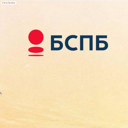
РЕКЛАМА
Афиша Plus
#телегид
Фонтанка.ру
Сегодня:
2026.08.10
11:36
Афиша Plus
кино
спектакли
выставки
концерты
лекции
книги
афиша плюс
новости
+