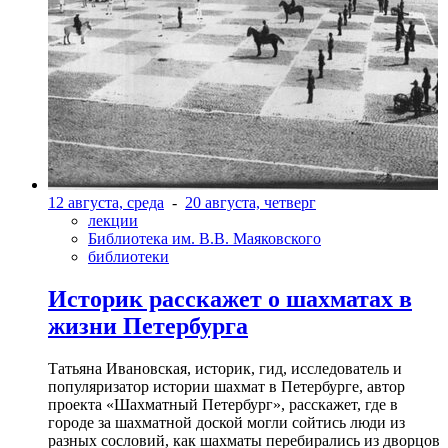
12 августа, среда
-
20 августа, четверг
лекции
Библиотека им. В.В. Маяковского
библиотеки
Историк расскажет о шахматах в
жизни Петербурга
Татьяна Ивановская, историк, гид, исследователь и
популяризатор истории шахмат в Петербурге, автор
проекта «Шахматный Петербург», расскажет, где в
городе за шахматной доской могли сойтись люди из
разных сословий, как шахматы перебирались из дворцов