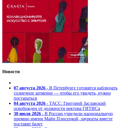
Новости
07 августа 2026
- В Петербурге готовятся наблюдать
солнечное затмение — чтобы его увидеть, нужно
постараться
04 августа 2026
- ТАСС: Григорий Заславский
освобожден от должности ректора ГИТИСа
30 июля 2026
- В России учредили национальную
премию имени Майи Плисецкой, лауреаты вместе
поставят балет