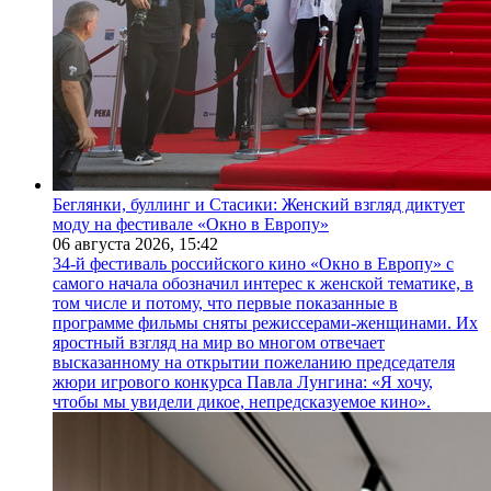
Беглянки, буллинг и Стасики: Женский взгляд диктует
моду на фестивале «Окно в Европу»
06 августа 2026,
15:42
34-й фестиваль российского кино «Окно в Европу» с
самого начала обозначил интерес к женской тематике, в
том числе и потому, что первые показанные в
программе фильмы сняты режиссерами-женщинами. Их
яростный взгляд на мир во многом отвечает
высказанному на открытии пожеланию председателя
жюри игрового конкурса Павла Лунгина: «Я хочу,
чтобы мы увидели дикое, непредсказуемое кино».