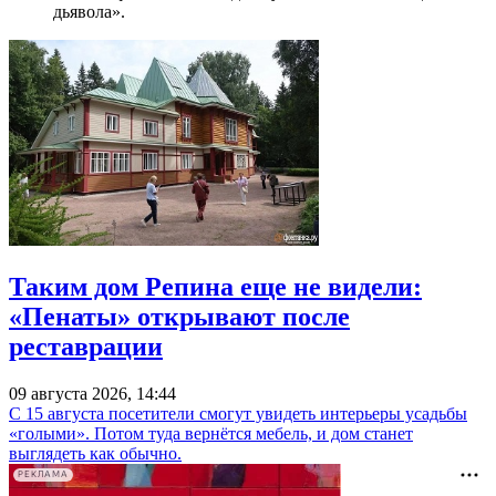
дьявола».
Таким дом Репина еще не видели:
«Пенаты» открывают после
реставрации
09 августа 2026, 14:44
С 15 августа посетители смогут увидеть интерьеры усадьбы
«голыми». Потом туда вернётся мебель, и дом станет
выглядеть как обычно.
РЕКЛАМА