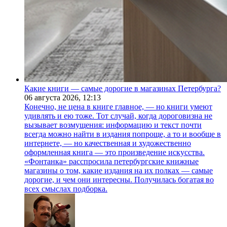
Какие книги — самые дорогие в магазинах Петербурга?
06 августа 2026,
12:13
Конечно, не цена в книге главное, — но книги умеют
удивлять и ею тоже. Тот случай, когда дороговизна не
вызывает возмущения: информацию и текст почти
всегда можно найти в издания попроще, а то и вообще в
интернете, — но качественная и художественно
оформленная книга — это произведение искусства.
«Фонтанка» расспросила петербургские книжные
магазины о том, какие издания на их полках — самые
дорогие, и чем они интересны. Получилась богатая во
всех смыслах подборка.