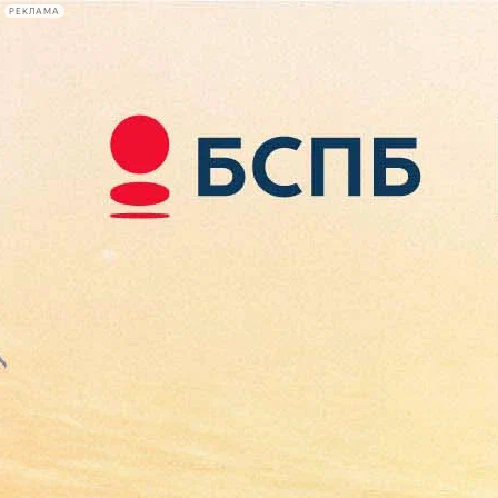
РЕКЛАМА
Афиша Plus
#телегид
Фонтанка.ру
Сегодня:
2026.08.09
13:56
Афиша Plus
кино
спектакли
выставки
концерты
лекции
книги
афиша плюс
новости
+