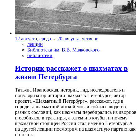
12 августа, среда
-
20 августа, четверг
лекции
Библиотека им. В.В. Маяковского
библиотеки
Историк расскажет о шахматах в
жизни Петербурга
Татьяна Ивановская, историк, гид, исследователь и
популяризатор истории шахмат в Петербурге, автор
проекта «Шахматный Петербург», расскажет, где в
городе за шахматной доской могли сойтись люди из
разных сословий, как шахматы перебирались из дворцов
и особняков в трактиры, а затем и в клубы, и почему
шахматной столицей России стал именно Петербург. А
на другой лекции посмотрим на шахматную партию как
на текст.