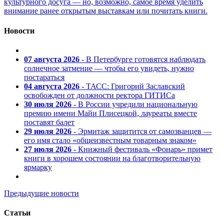
культурного досуга — но, возможно, самое время уделить
внимание ранее открытым выставкам или почитать книги.
Новости
07 августа 2026
- В Петербурге готовятся наблюдать
солнечное затмение — чтобы его увидеть, нужно
постараться
04 августа 2026
- ТАСС: Григорий Заславский
освобожден от должности ректора ГИТИСа
30 июля 2026
- В России учредили национальную
премию имени Майи Плисецкой, лауреаты вместе
поставят балет
29 июля 2026
- Эрмитаж защитится от самозванцев —
его имя стало «общеизвестным товарным знаком»
27 июля 2026
- Книжный фестиваль «Фонарь» примет
книги в хорошем состоянии на благотворительную
ярмарку
Предыдущие новости
Статьи