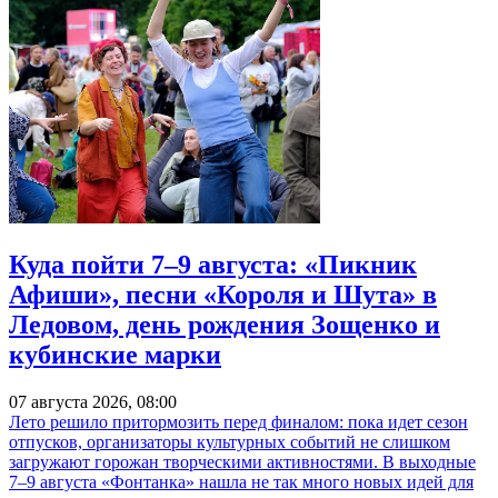
Куда пойти 7–9 августа: «Пикник
Афиши», песни «Короля и Шута» в
Ледовом, день рождения Зощенко и
кубинские марки
07 августа 2026, 08:00
Лето решило притормозить перед финалом: пока идет сезон
отпусков, организаторы культурных событий не слишком
загружают горожан творческими активностями. В выходные
7–9 августа «Фонтанка» нашла не так много новых идей для