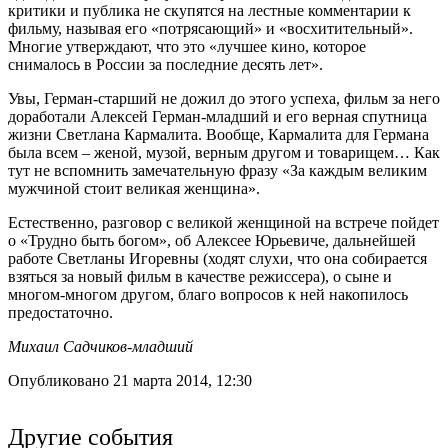
критики и публика не скупятся на лестные комментарии к
фильму, называя его «потрясающий» и «восхитительный».
Многие утверждают, что это «лучшее кино, которое
снималось в России за последние десять лет».
Увы, Герман-старший не дожил до этого успеха, фильм за него
доработали Алексей Герман-младший и его верная спутница
жизни Светлана Кармалита. Вообще, Кармалита для Германа
была всем – женой, музой, верным другом и товарищем… Как
тут не вспомнить замечательную фразу «За каждым великим
мужчиной стоит великая женщина».
Естественно, разговор с великой женщиной на встрече пойдет
о «Трудно быть богом», об Алексее Юрьевиче, дальнейшей
работе Светланы Игоревны (ходят слухи, что она собирается
взяться за новый фильм в качестве режиссера), о сыне и
многом-многом другом, благо вопросов к ней накопилось
предостаточно.
Михаил Садчиков-младший
Опубликовано 21 марта 2014, 12:30
Другие события