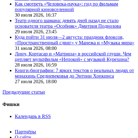
Как смотреть «Человека-паука»: гид по фильмам
популярной киновселенной
30 июля 2026,
16:37
Театр одного шамана: девять дней назад не стало
основателя театра «Особняк» Дмитрия Поднозова
29 июля 2026,
23:45
Куда пойти 31 июля—2 августа: праздник флоксов,
«Пространственный сдвиг» у Манежа и «Музыка мира»
31 июля 2026,
08:00
Линч, Кортасар и «Матрица» в российской глуши. Чем
цепляет мультфильм «Непокой» с музыкой Курехина?
28 июля 2026,
16:59
Книги-биографии: 7 ярких текстов о реальных людях от
монахинь Средневековья до Энтони Хопкинса
27 июля 2026,
18:00
Предыдущие статьи
Фишки
Календарь в RSS
Партнёры
О сайте