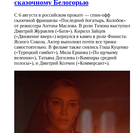
сказочному Белогорью
С 6 августа в российском прокате — спин-офф
сказочной франшизы «Последний богатырь. Колобок»
от режиссера Антона Маслова. В роли Тихона выступил
Дмитрий Журавлев («Батя»). Кирилл Зайцев
(«Движение вверх») вернулся в камео в роли Финиста-
Ясного Сокола. Актер выполнял почти все трюки
самостоятельно. В фильме также снялись Гоша Куценко
(«Турецкий гамбит»), Мила Ершова («По щучьему
велению»), Татьяна Догилева («Вампиры средней
полосы»), и Дмитрий Колчин («Коммерсант»).