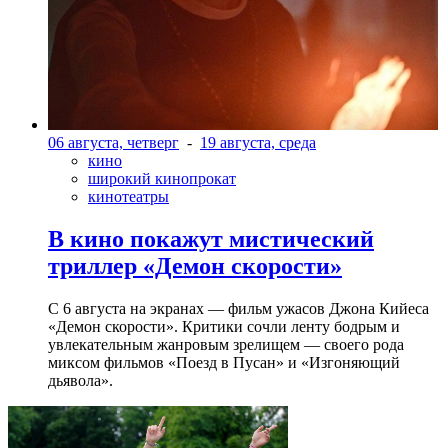
06 августа, четверг
-
19 августа, среда
кино
широкий кинопрокат
кинотеатры
В кино покажут мистический
триллер «Демон скорости»
С 6 августа на экранах — фильм ужасов Джона Кийеса
«Демон скорости». Критики сочли ленту бодрым и
увлекательным жанровым зрелищeм — своего рода
миксом фильмов «Поезд в Пусан» и «Изгоняющий
дьявола».