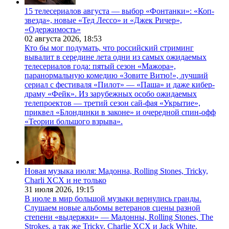
15 телесериалов августа — выбор «Фонтанки»: «Коп-
звезда», новые «Тед Лессо» и «Джек Ричер»,
«Одержимость»
02 августа 2026,
18:53
Кто бы мог подумать, что российский стриминг
вывалит в середине лета одни из самых ожидаемых
телесериалов года: пятый сезон «Мажора»,
паранормальную комедию «Зовите Витю!», лучший
сериал с фестиваля «Пилот» — «Паша» и даже кибер-
драму «Фейк». Из зарубежных особо ожидаемых
телепроектов — третий сезон сай-фая «Укрытие»,
приквел «Блондинки в законе» и очередной спин-офф
«Теории большого взрыва».
Новая музыка июля: Мадонна, Rolling Stones, Tricky,
Charli XCX и не только
31 июля 2026,
19:15
В июле в мир большой музыки вернулись гранды.
Слушаем новые альбомы ветеранов сцены разной
степени «выдержки» — Мадонны, Rolling Stones, The
Strokes, а так же Tricky, Charlie XCX и Jack White.