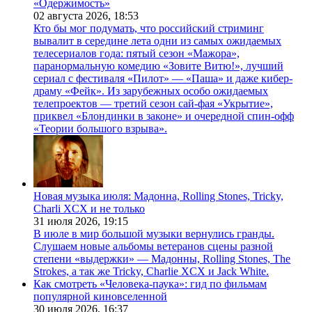
«Одержимость»
02 августа 2026,
18:53
Кто бы мог подумать, что российский стриминг
вывалит в середине лета одни из самых ожидаемых
телесериалов года: пятый сезон «Мажора»,
паранормальную комедию «Зовите Витю!», лучший
сериал с фестиваля «Пилот» — «Паша» и даже кибер-
драму «Фейк». Из зарубежных особо ожидаемых
телепроектов — третий сезон сай-фая «Укрытие»,
приквел «Блондинки в законе» и очередной спин-офф
«Теории большого взрыва».
Новая музыка июля: Мадонна, Rolling Stones, Tricky,
Charli XCX и не только
31 июля 2026,
19:15
В июле в мир большой музыки вернулись гранды.
Слушаем новые альбомы ветеранов сцены разной
степени «выдержки» — Мадонны, Rolling Stones, The
Strokes, а так же Tricky, Charlie XCX и Jack White.
Как смотреть «Человека-паука»: гид по фильмам
популярной киновселенной
30 июля 2026,
16:37