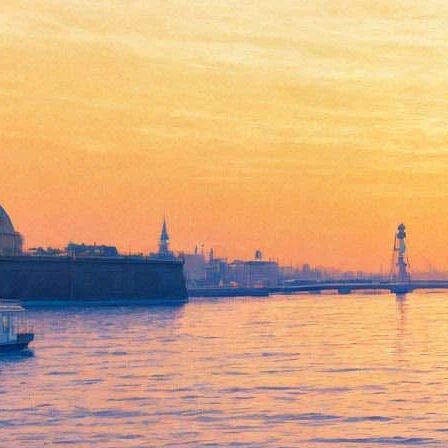
О чем говорят фотографии.
Семиотика изображения
19 ноября 2011, суббота
,
13.00
Версия для печати
Все лекции
Фотодепартамент
Все галереи
Лекция антрополога, сотрудника Кунсткамеры Ольги
Бойцовой.
Опубликовано 16 ноября 2011, 00:40