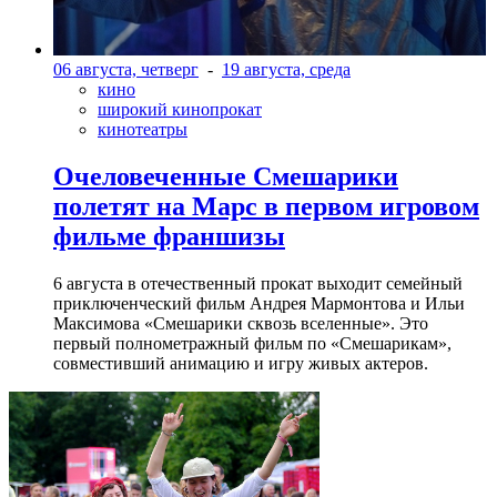
06 августа, четверг
-
19 августа, среда
кино
широкий кинопрокат
кинотеатры
Очеловеченные Смешарики
полетят на Марс в первом игровом
фильме франшизы
6 августа в отечественный прокат выходит семейный
приключенческий фильм Андрея Мармонтова и Ильи
Максимова «Смешарики сквозь вселенные». Это
первый полнометражный фильм по «Смешарикам»,
совместивший анимацию и игру живых актеров.