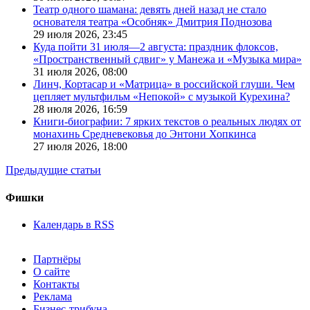
Театр одного шамана: девять дней назад не стало
основателя театра «Особняк» Дмитрия Поднозова
29 июля 2026,
23:45
Куда пойти 31 июля—2 августа: праздник флоксов,
«Пространственный сдвиг» у Манежа и «Музыка мира»
31 июля 2026,
08:00
Линч, Кортасар и «Матрица» в российской глуши. Чем
цепляет мультфильм «Непокой» с музыкой Курехина?
28 июля 2026,
16:59
Книги-биографии: 7 ярких текстов о реальных людях от
монахинь Средневековья до Энтони Хопкинса
27 июля 2026,
18:00
Предыдущие статьи
Фишки
Календарь в RSS
Партнёры
О сайте
Контакты
Реклама
Бизнес-трибуна