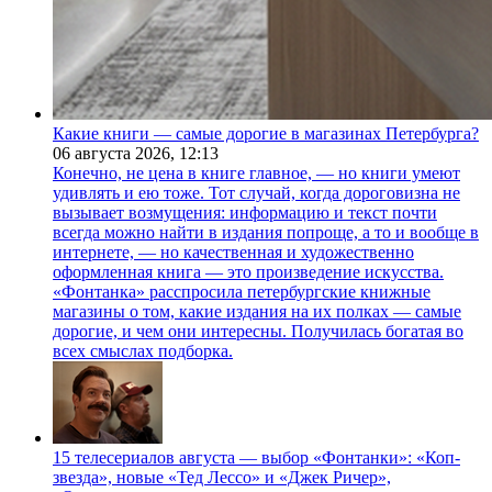
Какие книги — самые дорогие в магазинах Петербурга?
06 августа 2026,
12:13
Конечно, не цена в книге главное, — но книги умеют
удивлять и ею тоже. Тот случай, когда дороговизна не
вызывает возмущения: информацию и текст почти
всегда можно найти в издания попроще, а то и вообще в
интернете, — но качественная и художественно
оформленная книга — это произведение искусства.
«Фонтанка» расспросила петербургские книжные
магазины о том, какие издания на их полках — самые
дорогие, и чем они интересны. Получилась богатая во
всех смыслах подборка.
15 телесериалов августа — выбор «Фонтанки»: «Коп-
звезда», новые «Тед Лессо» и «Джек Ричер»,