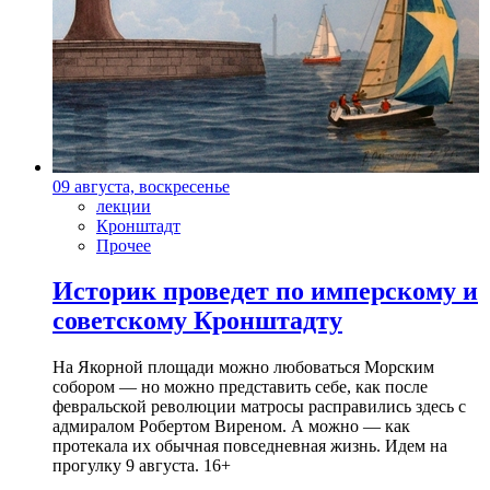
09 августа, воскресенье
лекции
Кронштадт
Прочее
Историк проведет по имперскому и
советскому Кронштадту
На Якорной площади можно любоваться Морским
собором — но можно представить себе, как после
февральской революции матросы расправились здесь с
адмиралом Робертом Виреном. А можно — как
протекала их обычная повседневная жизнь. Идем на
прогулку 9 августа. 16+