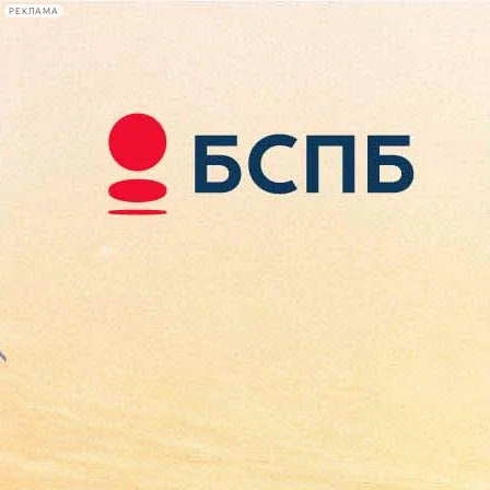
РЕКЛАМА
Афиша Plus
#телегид
Фонтанка.ру
Сегодня:
2026.08.08
10:20
Афиша Plus
кино
спектакли
выставки
концерты
лекции
книги
афиша плюс
новости
+