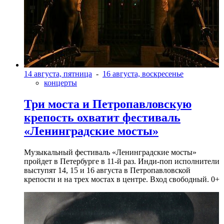
14 августа, пятница
-
16 августа, воскресенье
концерты
Три моста и Петропавловскую
крепость охватит фестиваль
«Ленинградские мосты»
Музыкальный фестиваль «Ленинградские мосты»
пройдет в Петербурге в 11-й раз. Инди-поп исполнители
выступят 14, 15 и 16 августа в Петропавловской
крепости и на трех мостах в центре. Вход свободный. 0+