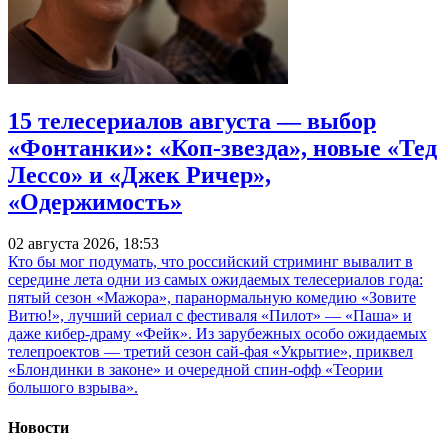
15 телесериалов августа — выбор
«Фонтанки»: «Коп-звезда», новые «Тед
Лессо» и «Джек Ричер»,
«Одержимость»
02 августа 2026, 18:53
Кто бы мог подумать, что российский стриминг вывалит в
середине лета одни из самых ожидаемых телесериалов года:
пятый сезон «Мажора», паранормальную комедию «Зовите
Витю!», лучший сериал с фестиваля «Пилот» — «Паша» и
даже кибер-драму «Фейк». Из зарубежных особо ожидаемых
телепроектов — третий сезон сай-фая «Укрытие», приквел
«Блондинки в законе» и очередной спин-офф «Теории
большого взрыва».
Новости