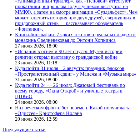
«Анимационный триллер», как «Непокой» аттестуют
прокатчики, в прошлом году с успехом выступил на
ММКФ, а затем на смотре анимации «Суздальфест». Чем
может зацепить история про двух друзей, свернувших в
придорожный отель — рассказывает обозреватель
«Фонтанки».
Книги-биографии: 7 ярких текстов о реальных людях от
монахинь Средневековья до Энтони Хопкинса
27 июля 2026,
18:00
«Испания в огне» и 90 лет спустя: Музей истории
религии открыл выставку о гражданской войне
23 июля 2026,
11:18
Куда пойти 31 июля—2 августа: праздник флоксов,
«Пространственный сдвиг» у Манежа и «Музыка мира»
31 июля 2026,
08:00
Куда пойти 24 — 26 июля: Джазовый фестиваль по
всему городу, «Окна Открой» и уличные театры в
ЦПКиО
24 июля 2026,
08:00
На греческом фронте без перемен. Какой получилась
«Одиссея» Кристофера Нолана
20 июля 2026,
12:59
Предыдущие статьи