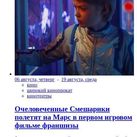
06 августа, четверг
-
19 августа, среда
кино
широкий кинопрокат
кинотеатры
Очеловеченные Смешарики
полетят на Марс в первом игровом
фильме франшизы