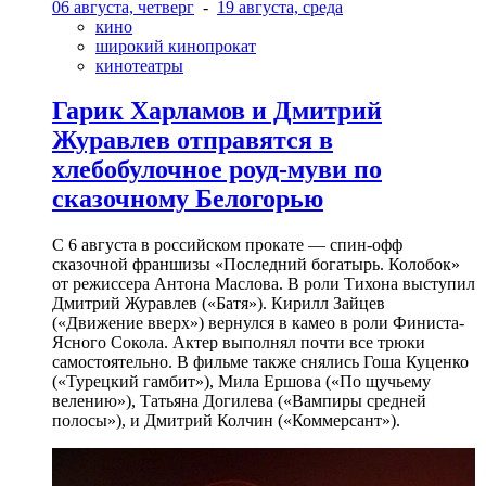
06 августа, четверг
-
19 августа, среда
кино
широкий кинопрокат
кинотеатры
Гарик Харламов и Дмитрий
Журавлев отправятся в
хлебобулочное роуд-муви по
сказочному Белогорью
С 6 августа в российском прокате — спин-офф
сказочной франшизы «Последний богатырь. Колобок»
от режиссера Антона Маслова. В роли Тихона выступил
Дмитрий Журавлев («Батя»). Кирилл Зайцев
(«Движение вверх») вернулся в камео в роли Финиста-
Ясного Сокола. Актер выполнял почти все трюки
самостоятельно. В фильме также снялись Гоша Куценко
(«Турецкий гамбит»), Мила Ершова («По щучьему
велению»), Татьяна Догилева («Вампиры средней
полосы»), и Дмитрий Колчин («Коммерсант»).