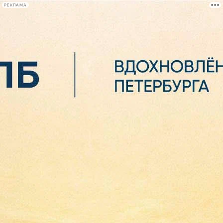
РЕКЛАМА
Афиша Plus
#телегид
Фонтанка.ру
Сегодня:
2026.08.06
08:22
Афиша Plus
кино
спектакли
выставки
концерты
лекции
книги
афиша плюс
новости
+