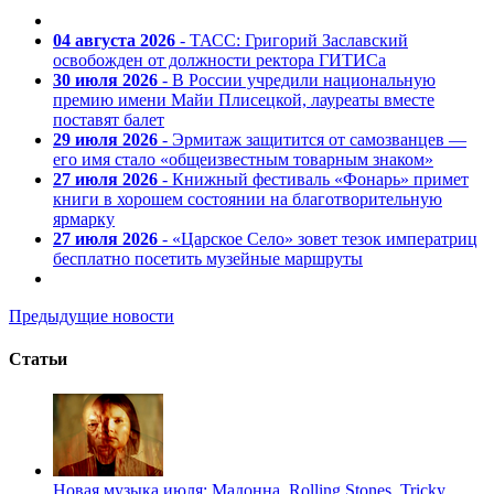
04 августа 2026
- ТАСС: Григорий Заславский
освобожден от должности ректора ГИТИСа
30 июля 2026
- В России учредили национальную
премию имени Майи Плисецкой, лауреаты вместе
поставят балет
29 июля 2026
- Эрмитаж защитится от самозванцев —
его имя стало «общеизвестным товарным знаком»
27 июля 2026
- Книжный фестиваль «Фонарь» примет
книги в хорошем состоянии на благотворительную
ярмарку
27 июля 2026
- «Царское Село» зовет тезок императриц
бесплатно посетить музейные маршруты
Предыдущие новости
Статьи
Новая музыка июля: Мадонна, Rolling Stones, Tricky,