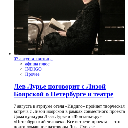
07 августа, пятница
афиша плюс
INDIGO
Прочее
Лев Лурье поговорит с Лизой
Боярской о Петербурге и театре
7 августа в атриуме отеля «Индиго» пройдет творческая
встреча с Лизой Боярской в рамках совместного проекта
Дома культуры Льва Лурье и «Фонтанки.ру»
«Петербургский человек». Все встречи проекта — это
почти домашние разговоры Льва Лурье с