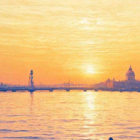
«Чартову дюжину» разбавит
Шнур