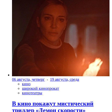
06 августа, четверг
-
19 августа, среда
кино
широкий кинопрокат
кинотеатры
В кино покажут мистический
триллер «Демон скорости»