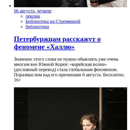
06 августа, четверг
лекции
Библиотека на Стремянной
библиотеки
Петербуржцам расскажут о
феномене «Халлю»
Значение этого слова не нужно объяснять уже очень
многим вне Южной Кореи: «корейская волна»
(дословный перевод) стала глобальным феноменом.
Поразмыслим над его причинами 6 августа. Бесплатно.
16+