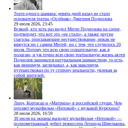
Театр одного шамана: девять дней назад не стало
основателя театра «Особняк» Дмитрия Поднозова
29 июля 2026,
23:45
Всякий, кто хоть раз видел Митю Поднозова на сцене,
подтвердит, что вот это «не стало», а также другие
глаголы, описывающие несуществование, никак не
вяжутся ни с самим Митей, ни с тем, что случилось 20
июля. Потому что всю свою сознательную, как я
полагаю, и уж точно всю свою театральную жизнь актер
Поднозов занимался натуральным шаманством, то есть,
как минимум, заглядывал, а, как максимум,
путешествовал по ту сторону реальности, увлекая за
собой зрителей.
Линч, Кортасар и «Матрица» в российской глуши. Чем
цепляет мультфильм «Непокой» с музыкой Курехина?
28 июля 2026,
16:59
30 июля на экраны выходит мультфильм «Непокой» —
полнометражный дебют режиссера Леонида Шмелькова.