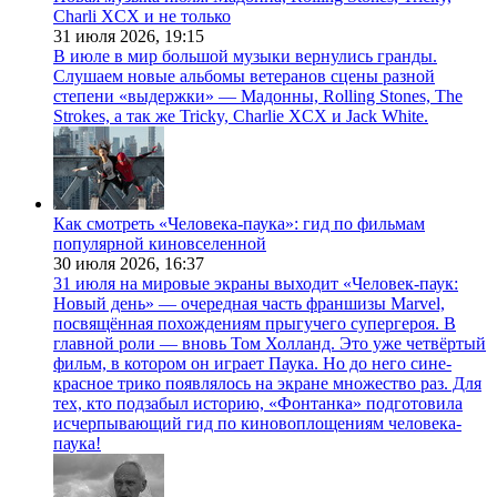
Charli XCX и не только
31 июля 2026,
19:15
В июле в мир большой музыки вернулись гранды.
Слушаем новые альбомы ветеранов сцены разной
степени «выдержки» — Мадонны, Rolling Stones, The
Strokes, а так же Tricky, Charlie XCX и Jack White.
Как смотреть «Человека-паука»: гид по фильмам
популярной киновселенной
30 июля 2026,
16:37
31 июля на мировые экраны выходит «Человек-паук:
Новый день» — очередная часть франшизы Marvel,
посвящённая похождениям прыгучего супергероя. В
главной роли — вновь Том Холланд. Это уже четвёртый
фильм, в котором он играет Паука. Но до него сине-
красное трико появлялось на экране множество раз. Для
тех, кто подзабыл историю, «Фонтанка» подготовила
исчерпывающий гид по киновоплощениям человека-
паука!