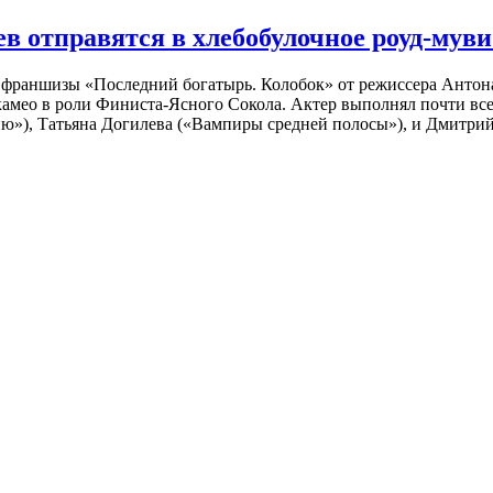
 отправятся в хлебобулочное роуд-муви
й франшизы «Последний богатырь. Колобок» от режиссера Анто
 камео в роли Финиста-Ясного Сокола. Актер выполнял почти вс
ю»), Татьяна Догилева («Вампиры средней полосы»), и Дмитрий