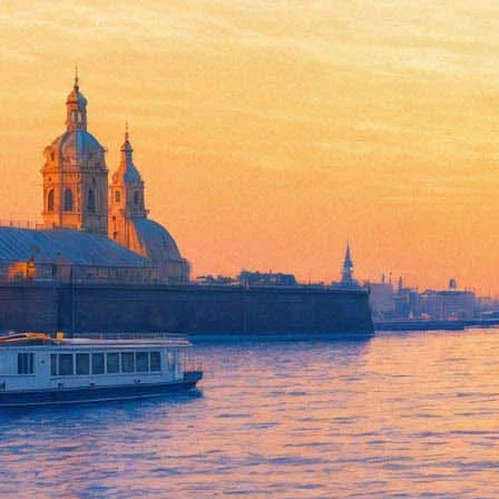
Ева Грин и «300 спартанцев»
06 марта 2014, четверг
-
19 марта 2014, среда
Версия для печати