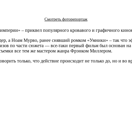
Смотреть фоторепортаж
т империи» – приквел популярного кровавого и графичного кино
дер, а Ноам Мурво, ранее снявший ромком «Умники» – так что э
зов по части сюжета — все-таки первый фильм был основан на 
съемки все тем же мастером жанра Фрэнком Миллером.
орить только, что действие происходит не только до, но и во в