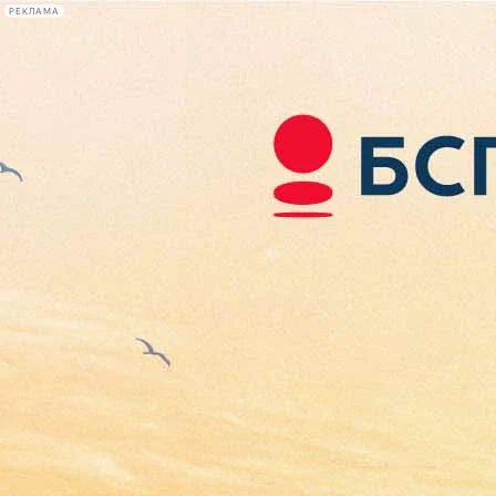
РЕКЛАМА
Афиша Plus
#телегид
Фонтанка.ру
Сегодня:
2026.08.06
11:56
Афиша Plus
кино
спектакли
выставки
концерты
лекции
книги
афиша плюс
новости
+