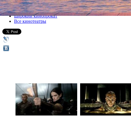
Все кино
широкий кинопрокат
Все кинотеатры