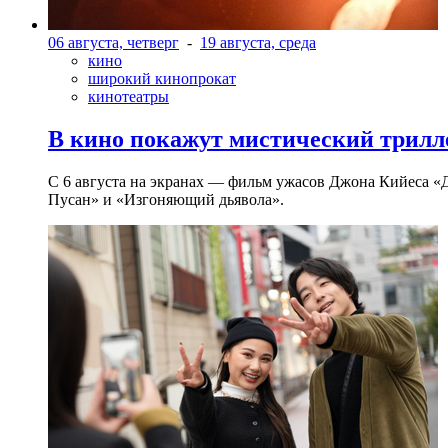
06 августа, четверг
-
19 августа, среда
кино
широкий кинопрокат
кинотеатры
В кино покажут мистический трилл
С 6 августа на экранах — фильм ужасов Джона Кийеса «
Пусан» и «Изгоняющий дьявола».