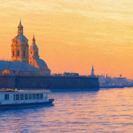
Мирей Матье встретится в БК
04 марта 2014, вторник
,
19.00
Версия для печати