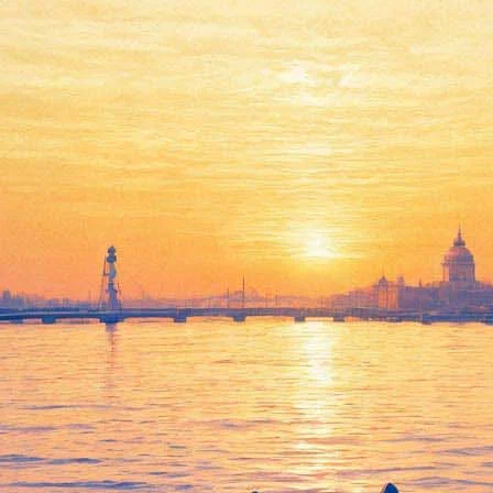
З с Эдит Пиаф