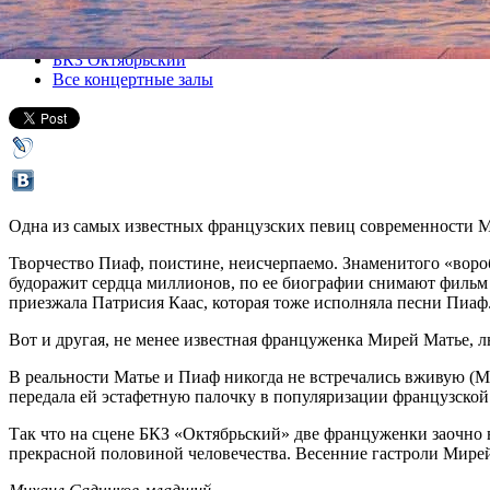
Все концерты
БКЗ Октябрьский
Все концертные залы
Одна из самых известных французских певиц современности М
Творчество Пиаф, поистине, неисчерпаемо. Знаменитого «вороб
будоражит сердца миллионов, по ее биографии снимают фильм (
приезжала Патрисия Каас, которая тоже исполняла песни Пиаф
Вот и другая, не менее известная француженка Мирей Матье, л
В реальности Матье и Пиаф никогда не встречались вживую (Мат
передала ей эстафетную палочку в популяризации французской м
Так что на сцене БКЗ «Октябрьский» две француженки заочно вс
прекрасной половиной человечества. Весенние гастроли Мирей