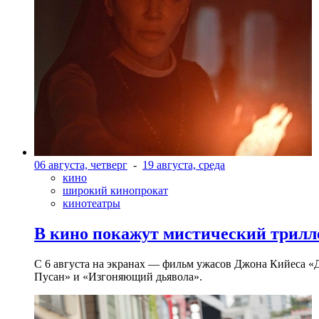
06 августа, четверг
-
19 августа, среда
кино
широкий кинопрокат
кинотеатры
В кино покажут мистический трилл
С 6 августа на экранах — фильм ужасов Джона Кийеса «
Пусан» и «Изгоняющий дьявола».