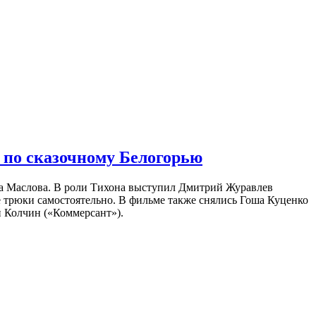
 по сказочному Белогорью
на Маслова. В роли Тихона выступил Дмитрий Журавлев
е трюки самостоятельно. В фильме также снялись Гоша Куценко
 Колчин («Коммерсант»).