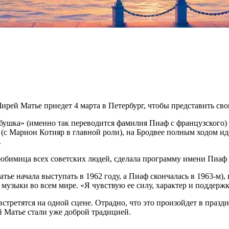
ирей Матье приедет 4 марта в Петербург, чтобы представить св
ушка» (именно так переводится фамилия Пиаф с французского) уж
с Марион Котияр в главной роли), на Бродвее полным ходом иде
.
юбимица всех советских людей, сделала программу имени Пиаф и
ье начала выступать в 1962 году, а Пиаф скончалась в 1963-м),
узыки во всем мире. «Я чувствую ее силу, характер и поддержку
третятся на одной сцене. Отрадно, что это произойдет в праздн
 Матье стали уже доброй традицией.