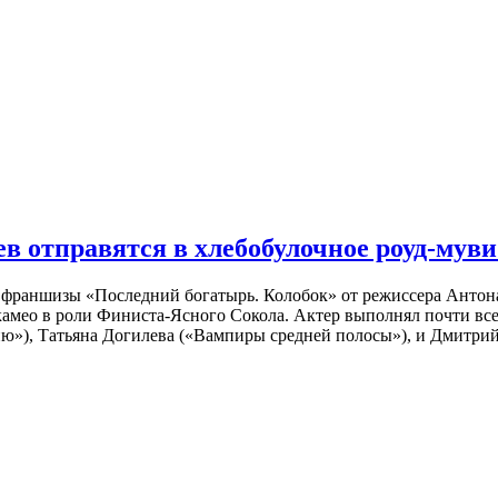
 отправятся в хлебобулочное роуд-муви
й франшизы «Последний богатырь. Колобок» от режиссера Анто
 камео в роли Финиста-Ясного Сокола. Актер выполнял почти вс
ю»), Татьяна Догилева («Вампиры средней полосы»), и Дмитрий