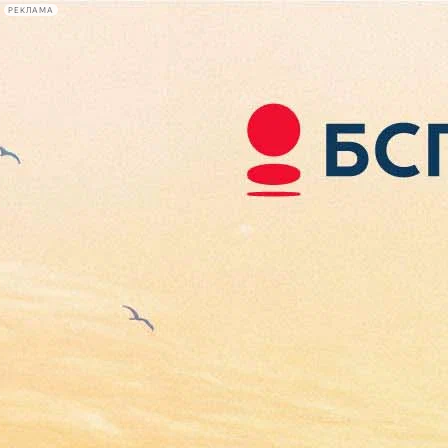
РЕКЛАМА
Афиша Plus
#телегид
Фонтанка.ру
Сегодня:
2026.08.06
10:16
Афиша Plus
кино
спектакли
выставки
концерты
лекции
книги
афиша плюс
новости
+