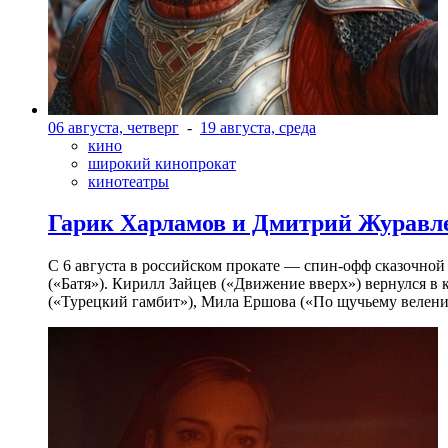
06 августа, четверг
-
19 августа, среда
кино
широкий кинопрокат
кинотеатры
Гарик Харламов и Дмитрий Журавлев
С 6 августа в российском прокате — спин-офф сказочно
(«Батя»). Кирилл Зайцев («Движение вверх») вернулся в
(«Турецкий гамбит»), Мила Ершова («По щучьему велени