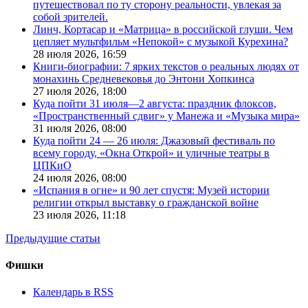
путешествовал по ту сторону реальности, увлекая за
собой зрителей.
Линч, Кортасар и «Матрица» в российской глуши. Чем
цепляет мультфильм «Непокой» с музыкой Курехина?
28 июля 2026,
16:59
Книги-биографии: 7 ярких текстов о реальных людях от
монахинь Средневековья до Энтони Хопкинса
27 июля 2026,
18:00
Куда пойти 31 июля—2 августа: праздник флоксов,
«Пространственный сдвиг» у Манежа и «Музыка мира»
31 июля 2026,
08:00
Куда пойти 24 — 26 июля: Джазовый фестиваль по
всему городу, «Окна Открой» и уличные театры в
ЦПКиО
24 июля 2026,
08:00
«Испания в огне» и 90 лет спустя: Музей истории
религии открыл выставку о гражданской войне
23 июля 2026,
11:18
Предыдущие статьи
Фишки
Календарь в RSS