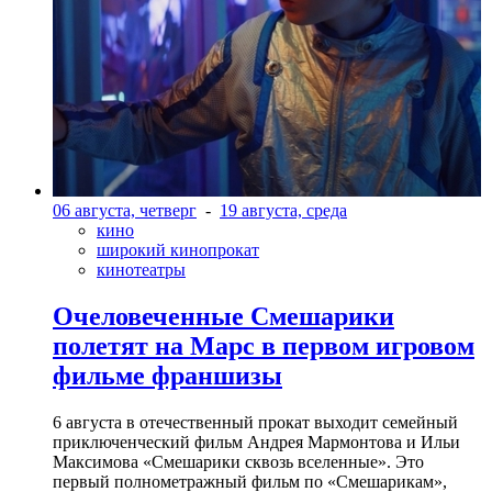
06 августа, четверг
-
19 августа, среда
кино
широкий кинопрокат
кинотеатры
Очеловеченные Смешарики
полетят на Марс в первом игровом
фильме франшизы
6 августа в отечественный прокат выходит семейный
приключенческий фильм Андрея Мармонтова и Ильи
Максимова «Смешарики сквозь вселенные». Это
первый полнометражный фильм по «Смешарикам»,