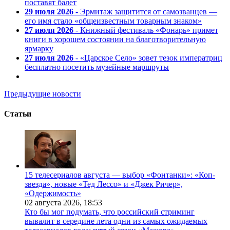
поставят балет
29 июля 2026
- Эрмитаж защитится от самозванцев —
его имя стало «общеизвестным товарным знаком»
27 июля 2026
- Книжный фестиваль «Фонарь» примет
книги в хорошем состоянии на благотворительную
ярмарку
27 июля 2026
- «Царское Село» зовет тезок императриц
бесплатно посетить музейные маршруты
Предыдущие новости
Статьи
15 телесериалов августа — выбор «Фонтанки»: «Коп-
звезда», новые «Тед Лессо» и «Джек Ричер»,
«Одержимость»
02 августа 2026,
18:53
Кто бы мог подумать, что российский стриминг
вывалит в середине лета одни из самых ожидаемых