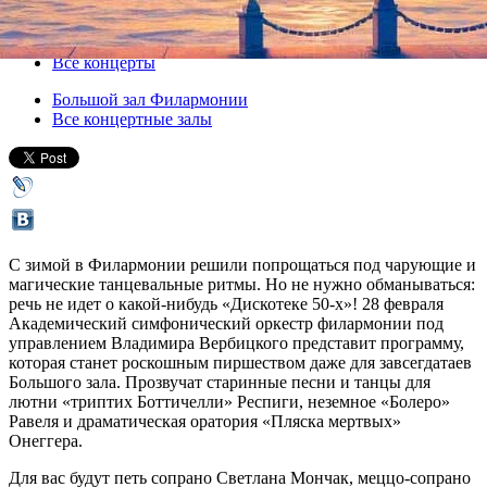
28 февраля 2014, пятница
,
19.00
Версия для печати
Все концерты
Большой зал Филармонии
Все концертные залы
С зимой в Филармонии решили попрощаться под чарующие и
магические танцевальные ритмы. Но не нужно обманываться:
речь не идет о какой-нибудь «Дискотеке 50-х»! 28 февраля
Академический симфонический оркестр филармонии под
управлением Владимира Вербицкого представит программу,
которая станет роскошным пиршеством даже для завсегдатаев
Большого зала. Прозвучат старинные песни и танцы для
лютни «триптих Боттичелли» Респиги, неземное «Болеро»
Равеля и драматическая оратория «Пляска мертвых»
Онеггера.
Для вас будут петь сопрано Светлана Мончак, меццо-сопрано