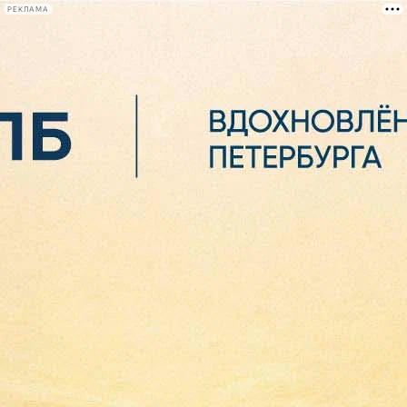
РЕКЛАМА
Афиша Plus
#телегид
Фонтанка.ру
Сегодня:
2026.08.06
13:01
Афиша Plus
кино
спектакли
выставки
концерты
лекции
книги
афиша плюс
новости
+