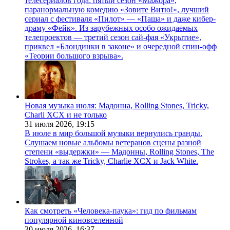
телесериалов года: пятый сезон «Мажора»,
паранормальную комедию «Зовите Витю!», лучший
сериал с фестиваля «Пилот» — «Паша» и даже кибер-
драму «Фейк». Из зарубежных особо ожидаемых
телепроектов — третий сезон сай-фая «Укрытие»,
приквел «Блондинки в законе» и очередной спин-офф
«Теории большого взрыва».
Новая музыка июля: Мадонна, Rolling Stones, Tricky,
Charli XCX и не только
31 июля 2026,
19:15
В июле в мир большой музыки вернулись гранды.
Слушаем новые альбомы ветеранов сцены разной
степени «выдержки» — Мадонны, Rolling Stones, The
Strokes, а так же Tricky, Charlie XCX и Jack White.
Как смотреть «Человека-паука»: гид по фильмам
популярной киновселенной
30 июля 2026,
16:37