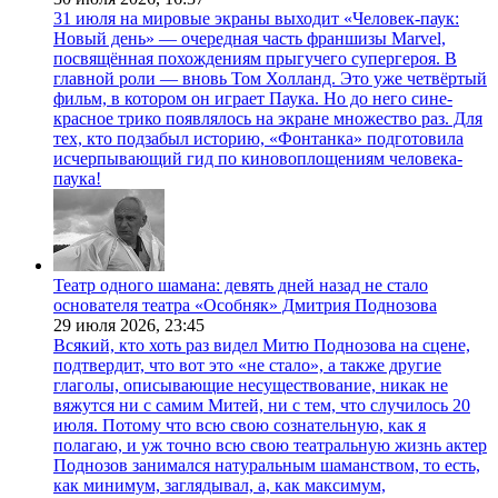
31 июля на мировые экраны выходит «Человек-паук:
Новый день» — очередная часть франшизы Marvel,
посвящённая похождениям прыгучего супергероя. В
главной роли — вновь Том Холланд. Это уже четвёртый
фильм, в котором он играет Паука. Но до него сине-
красное трико появлялось на экране множество раз. Для
тех, кто подзабыл историю, «Фонтанка» подготовила
исчерпывающий гид по киновоплощениям человека-
паука!
Театр одного шамана: девять дней назад не стало
основателя театра «Особняк» Дмитрия Поднозова
29 июля 2026,
23:45
Всякий, кто хоть раз видел Митю Поднозова на сцене,
подтвердит, что вот это «не стало», а также другие
глаголы, описывающие несуществование, никак не
вяжутся ни с самим Митей, ни с тем, что случилось 20
июля. Потому что всю свою сознательную, как я
полагаю, и уж точно всю свою театральную жизнь актер
Поднозов занимался натуральным шаманством, то есть,
как минимум, заглядывал, а, как максимум,