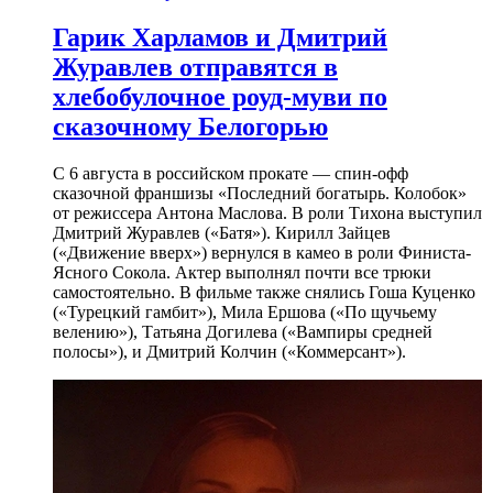
Гарик Харламов и Дмитрий
Журавлев отправятся в
хлебобулочное роуд-муви по
сказочному Белогорью
С 6 августа в российском прокате — спин-офф
сказочной франшизы «Последний богатырь. Колобок»
от режиссера Антона Маслова. В роли Тихона выступил
Дмитрий Журавлев («Батя»). Кирилл Зайцев
(«Движение вверх») вернулся в камео в роли Финиста-
Ясного Сокола. Актер выполнял почти все трюки
самостоятельно. В фильме также снялись Гоша Куценко
(«Турецкий гамбит»), Мила Ершова («По щучьему
велению»), Татьяна Догилева («Вампиры средней
полосы»), и Дмитрий Колчин («Коммерсант»).