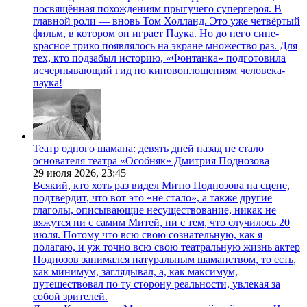
посвящённая похождениям прыгучего супергероя. В
главной роли — вновь Том Холланд. Это уже четвёртый
фильм, в котором он играет Паука. Но до него сине-
красное трико появлялось на экране множество раз. Для
тех, кто подзабыл историю, «Фонтанка» подготовила
исчерпывающий гид по киновоплощениям человека-
паука!
Театр одного шамана: девять дней назад не стало
основателя театра «Особняк» Дмитрия Поднозова
29 июля 2026,
23:45
Всякий, кто хоть раз видел Митю Поднозова на сцене,
подтвердит, что вот это «не стало», а также другие
глаголы, описывающие несуществование, никак не
вяжутся ни с самим Митей, ни с тем, что случилось 20
июля. Потому что всю свою сознательную, как я
полагаю, и уж точно всю свою театральную жизнь актер
Поднозов занимался натуральным шаманством, то есть,
как минимум, заглядывал, а, как максимум,
путешествовал по ту сторону реальности, увлекая за
собой зрителей.