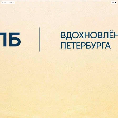
РЕКЛАМА
Афиша Plus
#телегид
Фонтанка.ру
Сегодня:
2026.08.06
21:44
Афиша Plus
кино
спектакли
выставки
концерты
лекции
книги
афиша плюс
новости
+