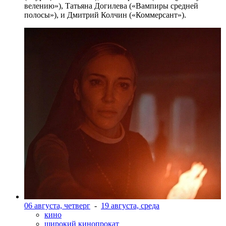
велению»), Татьяна Догилева («Вампиры средней
полосы»), и Дмитрий Колчин («Коммерсант»).
06 августа, четверг
-
19 августа, среда
кино
широкий кинопрокат