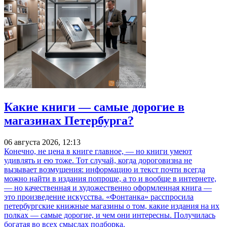
Какие книги — самые дорогие в
магазинах Петербурга?
06 августа 2026, 12:13
Конечно, не цена в книге главное, — но книги умеют
удивлять и ею тоже. Тот случай, когда дороговизна не
вызывает возмущения: информацию и текст почти всегда
можно найти в издания попроще, а то и вообще в интернете,
— но качественная и художественно оформленная книга —
это произведение искусства. «Фонтанка» расспросила
петербургские книжные магазины о том, какие издания на их
полках — самые дорогие, и чем они интересны. Получилась
богатая во всех смыслах подборка.