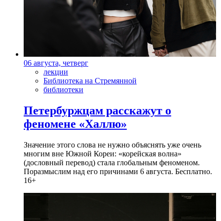
06 августа, четверг
лекции
Библиотека на Стремянной
библиотеки
Петербуржцам расскажут о
феномене «Халлю»
Значение этого слова не нужно объяснять уже очень
многим вне Южной Кореи: «корейская волна»
(дословный перевод) стала глобальным феноменом.
Поразмыслим над его причинами 6 августа. Бесплатно.
16+