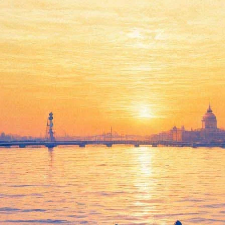
«КняZz» отметит трехлетие
группы концертом