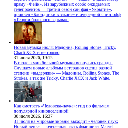
драму «Фейк». Из зарубежных особо ожидаемых
телепроектов — третий сезон сай-фая «Укрытие»,
приквел «Блондинки в законе» и очередной спин-офф
«Теории большого взрыва».
Новая музыка июля: Мадонна, Rolling Stones, Tricky,
Charli XCX и не только
31 июля 2026,
19:15
В июле в мир большой музыки вернулись гранды.
Слушаем новые альбомы ветеранов сцены разной
степени «выдержки» — Мадонны, Rolling Stones, The
Strokes, а так же Tricky, Charlie XCX и Jack White.
Как смотреть «Человека-паука»: гид по фильмам
популярной киновселенной
30 июля 2026,
16:37
31 июля на мировые экраны выходит «Человек-паук:
Новый день» — очередная часть франшизы Marvel,