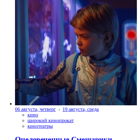
06 августа, четверг
-
19 августа, среда
кино
широкий кинопрокат
кинотеатры
Очеловеченные Смешарики