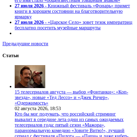
его имя стало «общеизвестным товарным знаком»
27 июля 2026
- Книжный фестиваль «Фонарь» примет
книги в хорошем состоянии на благотворительную
ярмарку
27 июля 2026
- «Царское Село» зовет тезок императриц
бесплатно посетить музейные маршруты
Предыдущие новости
Статьи
15 телесериалов августа — выбор «Фонтанки»: «Коп-
звезда», новые «Тед Лессо» и «Джек Ричер»,
«Одержимость»
02 августа 2026,
18:53
Кто бы мог подумать, что российский стриминг
вывалит в середине лета одни из самых ожидаемых
телесериалов года: пятый сезон «Мажора»,
паранормальную комедию «Зовите Витю!», лучший
сериал с фестиваля «Пилот» — «Паша» и даже кибер-