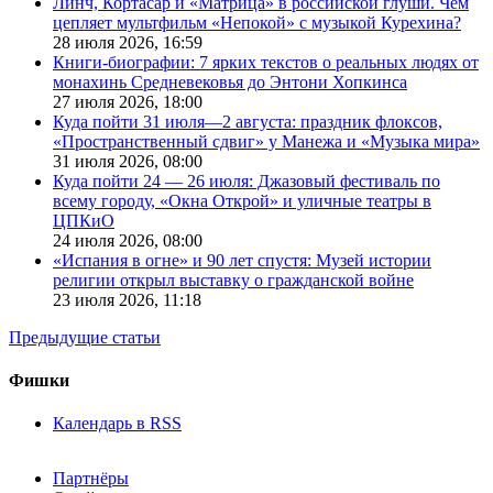
Линч, Кортасар и «Матрица» в российской глуши. Чем
цепляет мультфильм «Непокой» с музыкой Курехина?
28 июля 2026,
16:59
Книги-биографии: 7 ярких текстов о реальных людях от
монахинь Средневековья до Энтони Хопкинса
27 июля 2026,
18:00
Куда пойти 31 июля—2 августа: праздник флоксов,
«Пространственный сдвиг» у Манежа и «Музыка мира»
31 июля 2026,
08:00
Куда пойти 24 — 26 июля: Джазовый фестиваль по
всему городу, «Окна Открой» и уличные театры в
ЦПКиО
24 июля 2026,
08:00
«Испания в огне» и 90 лет спустя: Музей истории
религии открыл выставку о гражданской войне
23 июля 2026,
11:18
Предыдущие статьи
Фишки
Календарь в RSS
Партнёры