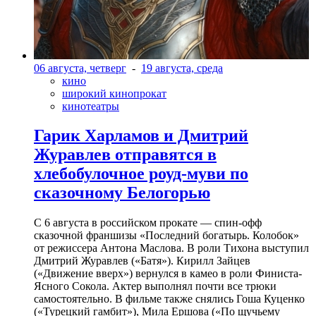
06 августа, четверг
-
19 августа, среда
кино
широкий кинопрокат
кинотеатры
Гарик Харламов и Дмитрий
Журавлев отправятся в
хлебобулочное роуд-муви по
сказочному Белогорью
С 6 августа в российском прокате — спин-офф
сказочной франшизы «Последний богатырь. Колобок»
от режиссера Антона Маслова. В роли Тихона выступил
Дмитрий Журавлев («Батя»). Кирилл Зайцев
(«Движение вверх») вернулся в камео в роли Финиста-
Ясного Сокола. Актер выполнял почти все трюки
самостоятельно. В фильме также снялись Гоша Куценко
(«Турецкий гамбит»), Мила Ершова («По щучьему