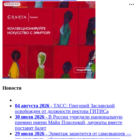
РЕКЛАМА
Новости
04 августа 2026
- ТАСС: Григорий Заславский
освобожден от должности ректора ГИТИСа
30 июля 2026
- В России учредили национальную
премию имени Майи Плисецкой, лауреаты вместе
поставят балет
29 июля 2026
- Эрмитаж защитится от самозванцев —