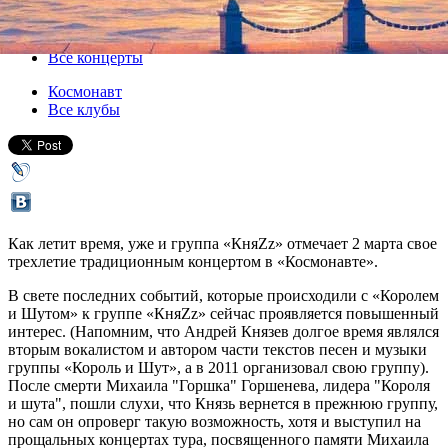
02 марта 2014, воскресенье
Версия для печати
Все концерты
Космонавт
Все клубы
Как летит время, уже и группа «КняZz» отмечает 2 марта свое
трехлетие традиционным концертом в «Космонавте».
В свете последних событий, которые происходили с «Королем
и Шутом» к группе «КняZz» сейчас проявляется повышенный
интерес. (Напомним, что Андрей Князев долгое время являлся
вторым вокалистом и автором части текстов песен и музыки
группы «Король и Шут», а в 2011 организовал свою группу).
После смерти Михаила "Горшка" Горшенева, лидера "Короля
и шута", пошли слухи, что Князь вернется в прежнюю группу,
но сам он опроверг такую возможность, хотя и выступил на
прощальных концертах тура, посвященного памяти Михаила