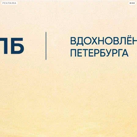
РЕКЛАМА
Афиша Plus
#телегид
Фонтанка.ру
Сегодня:
2026.08.06
08:21
Афиша Plus
кино
спектакли
выставки
концерты
лекции
книги
афиша плюс
новости
+