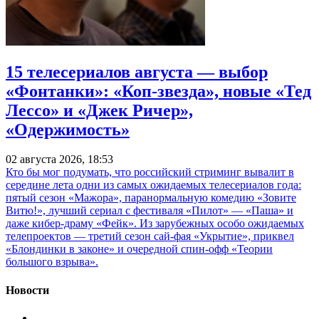
15 телесериалов августа — выбор
«Фонтанки»: «Коп-звезда», новые «Тед
Лессо» и «Джек Ричер»,
«Одержимость»
02 августа 2026, 18:53
Кто бы мог подумать, что российский стриминг вывалит в
середине лета одни из самых ожидаемых телесериалов года:
пятый сезон «Мажора», паранормальную комедию «Зовите
Витю!», лучший сериал с фестиваля «Пилот» — «Паша» и
даже кибер-драму «Фейк». Из зарубежных особо ожидаемых
телепроектов — третий сезон сай-фая «Укрытие», приквел
«Блондинки в законе» и очередной спин-офф «Теории
большого взрыва».
Новости