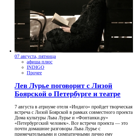
07 августа, пятница
афиша плюс
INDIGO
Прочее
Лев Лурье поговорит с Лизой
Боярской о Петербурге и театре
7 августа в атриуме отеля «Индиго» пройдет творческая
встреча с Лизой Боярской в рамках совместного проекта
Дома культуры Льва Лурье и «Фонтанки.ру»
«Петербургский человек». Все встречи проекта — это
почти домашние разговоры Льва Лурье с
примечательными и симпатичными лично ему