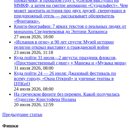
прокатчики, в прошлом году с успехом выступил на
ММКФ, а затем на смотре анимации «Суздальфест». Чем
может зацепить история про двух друзей, свернувших в
придорожный отель — рассказывает обозреватель
«Фонтанки».
Книги-биографии: 7 ярких текстов о реальных людях от
монахинь Средневековья до Энтони Хопкинса
27 июля 2026,
18:00
«Испания в огне» и 90 лет спустя: Музей истории
религии открыл выставку о гражданской войне
23 июля 2026,
11:18
Куда пойти 31 июля—2 августа: праздник флоксов,
«Пространственный сдвиг» у Манежа и «Музыка мира»
31 июля 2026,
08:00
Куда пойти 24 — 26 июля: Джазовый фестиваль по
всему городу, «Окна Открой» и уличные театры в
ЦПКиО
24 июля 2026,
08:00
На греческом фронте без перемен. Какой получилась
«Одиссея» Кристофера Нолана
20 июля 2026,
12:59
Предыдущие статьи
Фишки