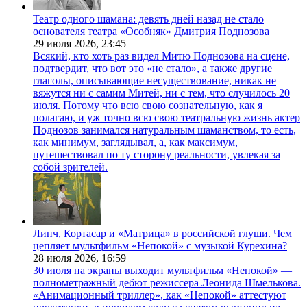
Театр одного шамана: девять дней назад не стало
основателя театра «Особняк» Дмитрия Поднозова
29 июля 2026,
23:45
Всякий, кто хоть раз видел Митю Поднозова на сцене,
подтвердит, что вот это «не стало», а также другие
глаголы, описывающие несуществование, никак не
вяжутся ни с самим Митей, ни с тем, что случилось 20
июля. Потому что всю свою сознательную, как я
полагаю, и уж точно всю свою театральную жизнь актер
Поднозов занимался натуральным шаманством, то есть,
как минимум, заглядывал, а, как максимум,
путешествовал по ту сторону реальности, увлекая за
собой зрителей.
Линч, Кортасар и «Матрица» в российской глуши. Чем
цепляет мультфильм «Непокой» с музыкой Курехина?
28 июля 2026,
16:59
30 июля на экраны выходит мультфильм «Непокой» —
полнометражный дебют режиссера Леонида Шмелькова.
«Анимационный триллер», как «Непокой» аттестуют