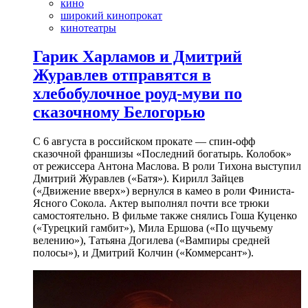
кино
широкий кинопрокат
кинотеатры
Гарик Харламов и Дмитрий
Журавлев отправятся в
хлебобулочное роуд-муви по
сказочному Белогорью
С 6 августа в российском прокате — спин-офф
сказочной франшизы «Последний богатырь. Колобок»
от режиссера Антона Маслова. В роли Тихона выступил
Дмитрий Журавлев («Батя»). Кирилл Зайцев
(«Движение вверх») вернулся в камео в роли Финиста-
Ясного Сокола. Актер выполнял почти все трюки
самостоятельно. В фильме также снялись Гоша Куценко
(«Турецкий гамбит»), Мила Ершова («По щучьему
велению»), Татьяна Догилева («Вампиры средней
полосы»), и Дмитрий Колчин («Коммерсант»).