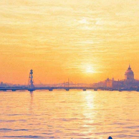
Премьера "Дома Бернарды
Альбы" в Молодежном
театре на Фонтанке
28 февраля 2014, пятница
-
01 марта 2014, суббота
Версия для печати