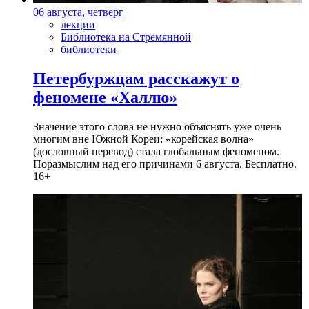
06 августа, четверг
лекции
Библиотека на Стремянной
библиотеки
Петербуржцам расскажут о
феномене «Халлю»
Значение этого слова не нужно объяснять уже очень
многим вне Южной Кореи: «корейская волна»
(дословный перевод) стала глобальным феноменом.
Поразмыслим над его причинами 6 августа. Бесплатно.
16+