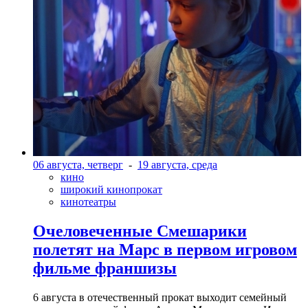
06 августа, четверг
-
19 августа, среда
кино
широкий кинопрокат
кинотеатры
Очеловеченные Смешарики
полетят на Марс в первом игровом
фильме франшизы
6 августа в отечественный прокат выходит семейный