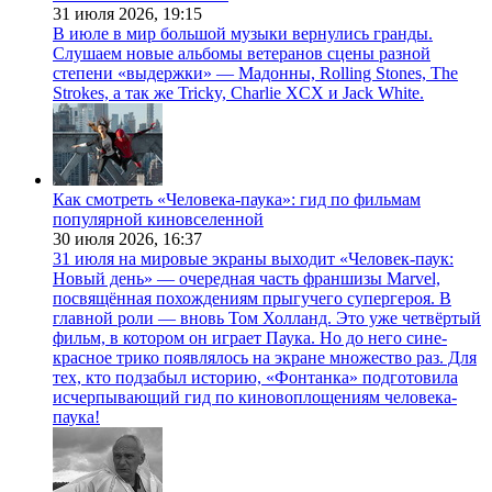
31 июля 2026,
19:15
В июле в мир большой музыки вернулись гранды.
Слушаем новые альбомы ветеранов сцены разной
степени «выдержки» — Мадонны, Rolling Stones, The
Strokes, а так же Tricky, Charlie XCX и Jack White.
Как смотреть «Человека-паука»: гид по фильмам
популярной киновселенной
30 июля 2026,
16:37
31 июля на мировые экраны выходит «Человек-паук:
Новый день» — очередная часть франшизы Marvel,
посвящённая похождениям прыгучего супергероя. В
главной роли — вновь Том Холланд. Это уже четвёртый
фильм, в котором он играет Паука. Но до него сине-
красное трико появлялось на экране множество раз. Для
тех, кто подзабыл историю, «Фонтанка» подготовила
исчерпывающий гид по киновоплощениям человека-
паука!