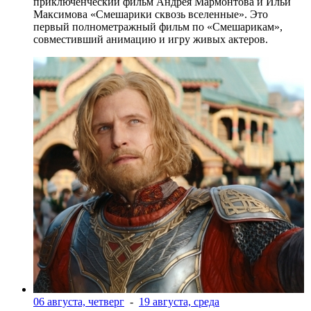
приключенческий фильм Андрея Мармонтова и Ильи
Максимова «Смешарики сквозь вселенные». Это
первый полнометражный фильм по «Смешарикам»,
совместивший анимацию и игру живых актеров.
06 августа, четверг
-
19 августа, среда