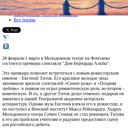
Все спектакли
Молодежный театр на Фонтанке
Все театры
28 февраля-1 марта в Молодежном театре на Фонтанке
состоится премьера спектакля "Дом Бернарды Альбы".
Эта премьера позволит встретиться с новым режиссерским
именем – Евгений Титов. Его красивое молодое лицо
запомнили зрители спектаклей «Синие розы» и «Поздняя
любовь»: в первом он играл романтическую роль, во втором –
комическую. И то, и другое Титов делал отменно: недаром он
закончил в нашей Театральной академии актерскую
аспирантуру. Однако муза Евгения влекла его к режиссуре, и
он поступил в Венский институт Макса Рейнхардта. Худрук
Молодежного театра Семен Спивак не стал ревновать Титова
к его австрийским учителям и радушно предоставил сцену
для российского дебюта.