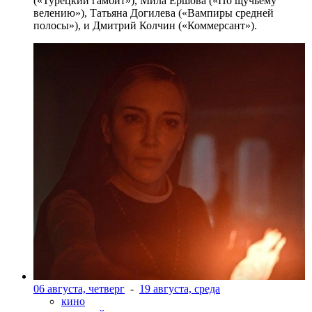
(«Турецкий гамбит»), Мила Ершова («По щучьему
велению»), Татьяна Догилева («Вампиры средней
полосы»), и Дмитрий Колчин («Коммерсант»).
06 августа, четверг
-
19 августа, среда
кино