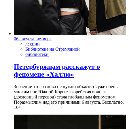
06 августа, четверг
лекции
Библиотека на Стремянной
библиотеки
Петербуржцам расскажут о
феномене «Халлю»
Значение этого слова не нужно объяснять уже очень
многим вне Южной Кореи: «корейская волна»
(дословный перевод) стала глобальным феноменом.
Поразмыслим над его причинами 6 августа. Бесплатно.
16+