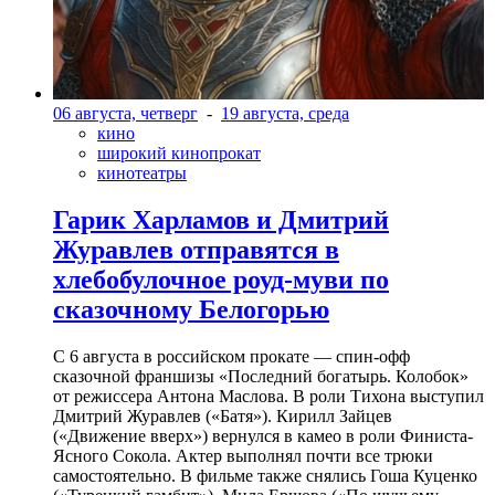
06 августа, четверг
-
19 августа, среда
кино
широкий кинопрокат
кинотеатры
Гарик Харламов и Дмитрий
Журавлев отправятся в
хлебобулочное роуд-муви по
сказочному Белогорью
С 6 августа в российском прокате — спин-офф
сказочной франшизы «Последний богатырь. Колобок»
от режиссера Антона Маслова. В роли Тихона выступил
Дмитрий Журавлев («Батя»). Кирилл Зайцев
(«Движение вверх») вернулся в камео в роли Финиста-
Ясного Сокола. Актер выполнял почти все трюки
самостоятельно. В фильме также снялись Гоша Куценко