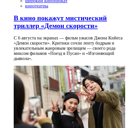
широкий кинопрокат
кинотеатры
В кино покажут мистический
триллер «Демон скорости»
С 6 августа на экранах — фильм ужасов Джона Кийеса
«Демон скорости». Критики сочли ленту бодрым и
увлекательным жанровым зрелищeм — своего рода
миксом фильмов «Поезд в Пусан» и «Изгоняющий
дьявола».