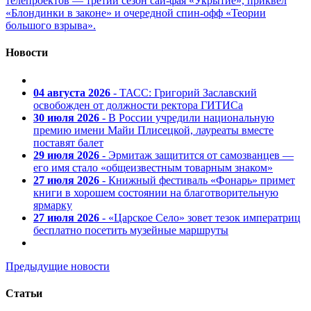
телепроектов — третий сезон сай-фая «Укрытие», приквел
«Блондинки в законе» и очередной спин-офф «Теории
большого взрыва».
Новости
04 августа 2026
- ТАСС: Григорий Заславский
освобожден от должности ректора ГИТИСа
30 июля 2026
- В России учредили национальную
премию имени Майи Плисецкой, лауреаты вместе
поставят балет
29 июля 2026
- Эрмитаж защитится от самозванцев —
его имя стало «общеизвестным товарным знаком»
27 июля 2026
- Книжный фестиваль «Фонарь» примет
книги в хорошем состоянии на благотворительную
ярмарку
27 июля 2026
- «Царское Село» зовет тезок императриц
бесплатно посетить музейные маршруты
Предыдущие новости
Статьи