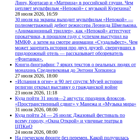
Линч, Кортасар и «Матрица» в российской глуши. Чем
цепляет мультфильм «Непокой» с музыкой Курехина?
28 июля 2026,
16:59
30 июля на экраны выходит мультфильм «Непокой» —
полнометражный дебют режиссера Леонида Шмелькова.
«Анимационный триллер», как «Непокой» аттестуют
прокатчики, в прошлом году с успехом выступил на
ММКФ, а затем на смотре анимации «Суздальфест». Чем
может зацепить история про двух друзей, свернувших в
придорожный отель — рассказывает обозреватель
«Фонтанки».
Книги-биографии: 7 ярких текстов о реальных людях от
монахинь Средневековья до Энтони Хопкинса
27 июля 2026,
18:00
«Испания в огне» и 90 лет спустя: Музей истории
религии открыл выставку о гражданской войне
23 июля 2026,
11:18
Куда пойти 31 июля—2 августа: праздник флоксов,
«Пространственный сдвиг» у Манежа и «Музыка мира»
31 июля 2026,
08:00
Куда пойти 24 — 26 июля: Джазовый фестиваль по
всему городу, «Окна Открой» и уличные театры в
ЦПКиО
24 июля 2026,
08:00
На греческом фронте без перемен. Какой получилась