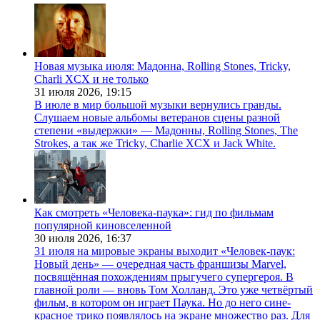
Новая музыка июля: Мадонна, Rolling Stones, Tricky,
Charli XCX и не только
31 июля 2026,
19:15
В июле в мир большой музыки вернулись гранды.
Слушаем новые альбомы ветеранов сцены разной
степени «выдержки» — Мадонны, Rolling Stones, The
Strokes, а так же Tricky, Charlie XCX и Jack White.
Как смотреть «Человека-паука»: гид по фильмам
популярной киновселенной
30 июля 2026,
16:37
31 июля на мировые экраны выходит «Человек-паук:
Новый день» — очередная часть франшизы Marvel,
посвящённая похождениям прыгучего супергероя. В
главной роли — вновь Том Холланд. Это уже четвёртый
фильм, в котором он играет Паука. Но до него сине-
красное трико появлялось на экране множество раз. Для