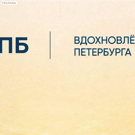
РЕКЛАМА
Афиша Plus
#телегид
Фонтанка.ру
Сегодня:
2026.08.06
05:35
Афиша Plus
кино
спектакли
выставки
концерты
лекции
книги
афиша плюс
новости
+