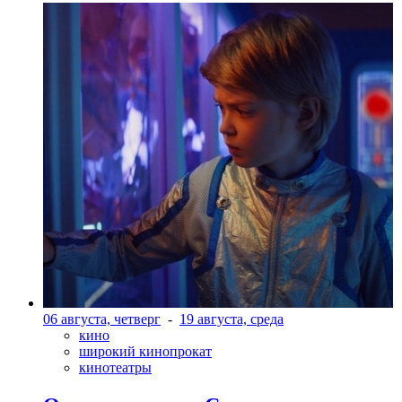
06 августа, четверг
-
19 августа, среда
кино
широкий кинопрокат
кинотеатры