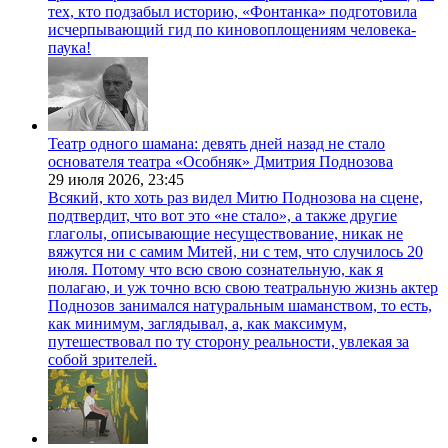
тех, кто подзабыл историю, «Фонтанка» подготовила
исчерпывающий гид по киновоплощениям человека-
паука!
Театр одного шамана: девять дней назад не стало
основателя театра «Особняк» Дмитрия Поднозова
29 июля 2026,
23:45
Всякий, кто хоть раз видел Митю Поднозова на сцене,
подтвердит, что вот это «не стало», а также другие
глаголы, описывающие несуществование, никак не
вяжутся ни с самим Митей, ни с тем, что случилось 20
июля. Потому что всю свою сознательную, как я
полагаю, и уж точно всю свою театральную жизнь актер
Поднозов занимался натуральным шаманством, то есть,
как минимум, заглядывал, а, как максимум,
путешествовал по ту сторону реальности, увлекая за
собой зрителей.