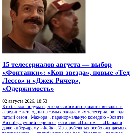
15 телесериалов августа — выбор
«Фонтанки»: «Коп-звезда», новые «Тед
Лессо» и «Джек Ричер»,
«Одержимость»
02 августа 2026, 18:53
Кто бы мог подумать, что российский стриминг вывалит в
середине лета одни из самых ожидаемых телесериалов года:
пятый сезон «Мажора», паранормальную комедию «Зовите
Витю!», лучший сериал с фестиваля «Пилот» — «Паша» и
даже кибер-драму «Фейк». Из зарубежных особо ожидаемых