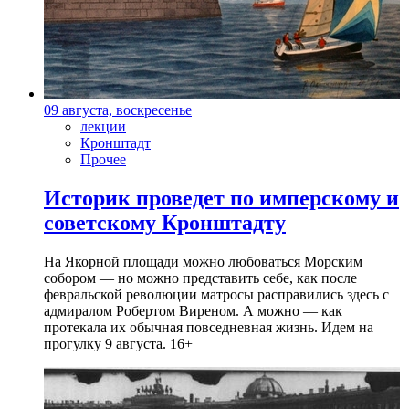
09 августа, воскресенье
лекции
Кронштадт
Прочее
Историк проведет по имперскому и
советскому Кронштадту
На Якорной площади можно любоваться Морским
собором — но можно представить себе, как после
февральской революции матросы расправились здесь с
адмиралом Робертом Виреном. А можно — как
протекала их обычная повседневная жизнь. Идем на
прогулку 9 августа. 16+