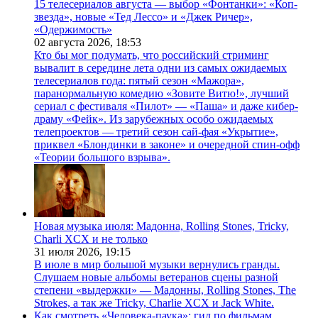
15 телесериалов августа — выбор «Фонтанки»: «Коп-
звезда», новые «Тед Лессо» и «Джек Ричер»,
«Одержимость»
02 августа 2026,
18:53
Кто бы мог подумать, что российский стриминг
вывалит в середине лета одни из самых ожидаемых
телесериалов года: пятый сезон «Мажора»,
паранормальную комедию «Зовите Витю!», лучший
сериал с фестиваля «Пилот» — «Паша» и даже кибер-
драму «Фейк». Из зарубежных особо ожидаемых
телепроектов — третий сезон сай-фая «Укрытие»,
приквел «Блондинки в законе» и очередной спин-офф
«Теории большого взрыва».
Новая музыка июля: Мадонна, Rolling Stones, Tricky,
Charli XCX и не только
31 июля 2026,
19:15
В июле в мир большой музыки вернулись гранды.
Слушаем новые альбомы ветеранов сцены разной
степени «выдержки» — Мадонны, Rolling Stones, The
Strokes, а так же Tricky, Charlie XCX и Jack White.
Как смотреть «Человека-паука»: гид по фильмам