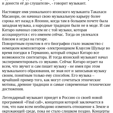
и донести её до слушателя», - говорит музыкант.
Настоящее имя уникального японского музыканта Такахаси
Масанори, он начинал свою музыкальную карьеру более
сорока лет назад в Японии, когда там в большем почете была
западная музыка, а народные традиции были не в моде. И сам
Китаро начинал совсем не с той музыки, которая
ассоциируется с его именем сейчас. Тогда он увлекался
блюзом и играл на гитаре.
Поворотным пунктом в его биографии стало знакомство с
немецким композитором -электронщиком Клаусом Шульце во
время поездки в Германию, который открыл Китаро все
возможности синтезатора. И тогда японский музыкант начал
экспериментировать со звуками. Сейчас Китаро играет на
всем, что звучит и сам пишет музыку - не имея при этом
музыкального образования, не зная нот и записывая музыку
своим, понятным только ему способом. Его музыка –
ярчайший пример того, как могут сочетаться этнические
мотивы, древние традиции и самые современные технические
достижения.
Легендарный музыкант приедет в Россию со своей новой
программой «Final call», концепция которой заключается в
том, что нам всем необходимо изменить отношение к Земле и
окружающей среде, пока не стало слишком поздно. Концерты