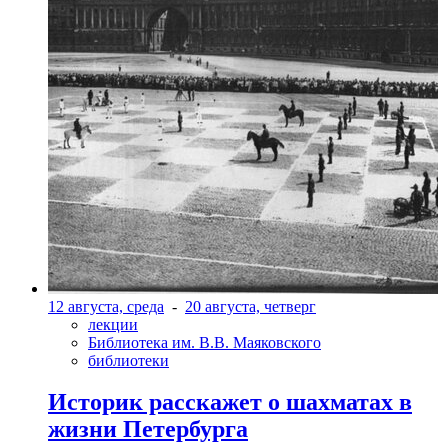
12 августа, среда
-
20 августа, четверг
лекции
Библиотека им. В.В. Маяковского
библиотеки
Историк расскажет о шахматах в
жизни Петербурга