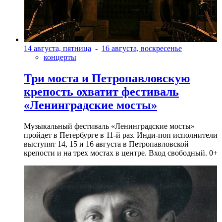
14 августа, пятница
-
16 августа, воскресенье
концерты
Три моста и Петропавловскую
крепость охватит фестиваль
«Ленинградские мосты»
Музыкальный фестиваль «Ленинградские мосты»
пройдет в Петербурге в 11-й раз. Инди-поп исполнители
выступят 14, 15 и 16 августа в Петропавловской
крепости и на трех мостах в центре. Вход свободный. 0+