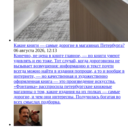
Какие книги — самые дорогие в магазинах Петербурга?
06 августа 2026,
12:13
Конечно, не цена в книге главное, — но книги умеют
удивлять и ею тоже. Тот случай, когда дороговизна не
вызывает возмущения: информацию и текст почти
всегда можно найти в издания попроще, а то и вообще в
интернете, — но качественная и художественно
оформленная книга — это произведение искусства.
«Фонтанка» расспросила петербургские книжные
магазины о том, какие издания на их полках — самые
дорогие, и чем они интересны. Получилась богатая во
всех смыслах подборка.