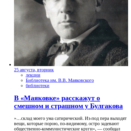
25 августа, вторник
лекции
Библиотека им. В.В. Маяковского
библиотеки
В «Маяковке» расскажут о
смешном и страшном у Булгакова
»…склад моего ума сатирический. Из-под пера выходят
вещи, которые порою, по-видимому, остро задевают
общественно-коммунистические круги», — сообщал