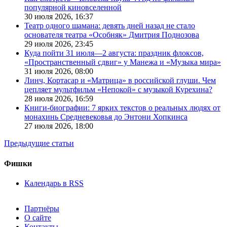
популярной киновселенной
30 июля 2026,
16:37
Театр одного шамана: девять дней назад не стало
основателя театра «Особняк» Дмитрия Поднозова
29 июля 2026,
23:45
Куда пойти 31 июля—2 августа: праздник флоксов,
«Пространственный сдвиг» у Манежа и «Музыка мира»
31 июля 2026,
08:00
Линч, Кортасар и «Матрица» в российской глуши. Чем
цепляет мультфильм «Непокой» с музыкой Курехина?
28 июля 2026,
16:59
Книги-биографии: 7 ярких текстов о реальных людях от
монахинь Средневековья до Энтони Хопкинса
27 июля 2026,
18:00
Предыдущие статьи
Фишки
Календарь в RSS
Партнёры
О сайте
Контакты