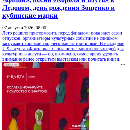
Ледовом, день рождения Зощенко и
кубинские марки
07 августа 2026, 08:00
Лето решило притормозить перед финалом: пока идет сезон
отпусков, организаторы культурных событий не слишком
загружают горожан творческими активностями. В выходные
7–9 августа «Фонтанка» нашла не так много новых идей для
культурного досуга — но, возможно, самое время уделить
внимание ранее открытым выставкам или почитать книги.
РЕКЛАМА