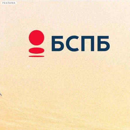
РЕКЛАМА
Афиша Plus
#телегид
Фонтанка.ру
Сегодня:
2026.08.09
10:31
Афиша Plus
кино
спектакли
выставки
концерты
лекции
книги
афиша плюс
новости
+