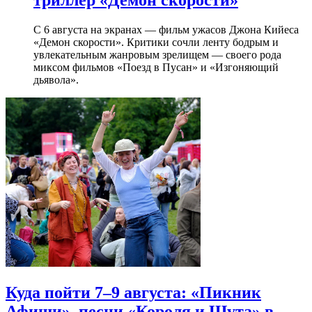
С 6 августа на экранах — фильм ужасов Джона Кийеса
«Демон скорости». Критики сочли ленту бодрым и
увлекательным жанровым зрелищeм — своего рода
миксом фильмов «Поезд в Пусан» и «Изгоняющий
дьявола».
Куда пойти 7–9 августа: «Пикник
Афиши», песни «Короля и Шута» в