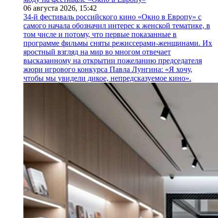
06 августа 2026,
15:42
34-й фестиваль российского кино «Окно в Европу» с
самого начала обозначил интерес к женской тематике, в
том числе и потому, что первые показанные в
программе фильмы сняты режиссерами-женщинами. Их
яростный взгляд на мир во многом отвечает
высказанному на открытии пожеланию председателя
жюри игрового конкурса Павла Лунгина: «Я хочу,
чтобы мы увидели дикое, непредсказуемое кино».