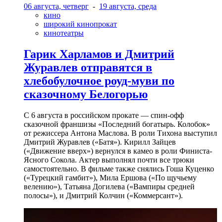
06 августа, четверг
-
19 августа, среда
кино
широкий кинопрокат
кинотеатры
Гарик Харламов и Дмитрий
Журавлев отправятся в
хлебобулочное роуд-муви по
сказочному Белогорью
С 6 августа в российском прокате — спин-офф
сказочной франшизы «Последний богатырь. Колобок»
от режиссера Антона Маслова. В роли Тихона выступил
Дмитрий Журавлев («Батя»). Кирилл Зайцев
(«Движение вверх») вернулся в камео в роли Финиста-
Ясного Сокола. Актер выполнял почти все трюки
самостоятельно. В фильме также снялись Гоша Куценко
(«Турецкий гамбит»), Мила Ершова («По щучьему
велению»), Татьяна Догилева («Вампиры средней
полосы»), и Дмитрий Колчин («Коммерсант»).