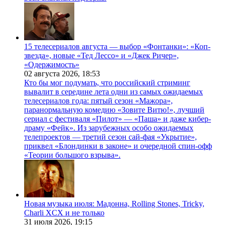
15 телесериалов августа — выбор «Фонтанки»: «Коп-
звезда», новые «Тед Лессо» и «Джек Ричер»,
«Одержимость»
02 августа 2026,
18:53
Кто бы мог подумать, что российский стриминг
вывалит в середине лета одни из самых ожидаемых
телесериалов года: пятый сезон «Мажора»,
паранормальную комедию «Зовите Витю!», лучший
сериал с фестиваля «Пилот» — «Паша» и даже кибер-
драму «Фейк». Из зарубежных особо ожидаемых
телепроектов — третий сезон сай-фая «Укрытие»,
приквел «Блондинки в законе» и очередной спин-офф
«Теории большого взрыва».
Новая музыка июля: Мадонна, Rolling Stones, Tricky,
Charli XCX и не только
31 июля 2026,
19:15