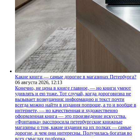
Какие книги — самые дорогие в магазинах Петербурга?
06 августа 2026,
12:13
Конечно, не цена в книге главное, — но книги умеют
удивлять и ею тоже. Тот случай, когда дороговизна не
вызывает возмущения: информацию и текст почти
всегда можно найти в издания попроще, а то и вообще в
интернете, — но качественная и художественно
оформленная книга — это произведение искусства.
«Фонтанка» расспросила петербургские книжные
магазины о том, какие издания на их полках — самые
дорогие, и чем они интересны. Получилась богатая во
всех смыслах подборка.