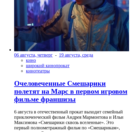
06 августа, четверг
-
19 августа, среда
кино
широкий кинопрокат
кинотеатры
Очеловеченные Смешарики
полетят на Марс в первом игровом
фильме франшизы
6 августа в отечественный прокат выходит семейный
приключенческий фильм Андрея Мармонтова и Ильи
Максимова «Смешарики сквозь вселенные». Это
первый полнометражный фильм по «Смешарикам»,