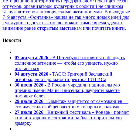
Лето решило притормозить перед финалом: пока идет сезон
отпусков, организаторы культурных событий не слишком
загружают горожан творческими активностями. В выходные
7–9 августа «Фонтанка» нашла не так много новых идей для
культурного досуга — но, возможно, самое время уделить
внимание ранее открытым выставкам или почитать книги.
Новости
07 августа 2026
- В Петербурге готовятся наблюдать
солнечное затмение — чтобы его увидеть, нужно
постараться
04 августа 2026
- ТАСС: Григорий Заславский
освобожден от должности ректора ГИТИСа
30 июля 2026
- В России учредили национальную
премию имени Майи Плисецкой, лауреаты вместе
поставят балет
29 июля 2026
- Эрмитаж защитится от самозванцев —
его имя стало «общеизвестным товарным знаком»
27 июля 2026
- Книжный фестиваль «Фонарь» примет
книги в хорошем состоянии на благотворительную
ярмарку