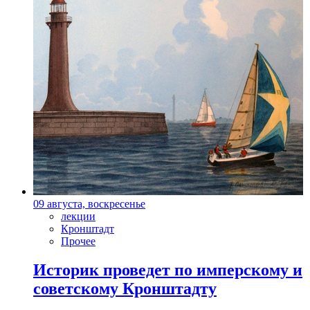
09 августа, воскресенье
лекции
Кронштадт
Прочее
Историк проведет по имперскому и
советскому Кронштадту