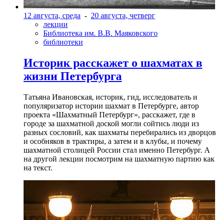
12 августа, среда
-
20 августа, четверг
лекции
Библиотека им. В.В. Маяковского
библиотеки
Историк расскажет о шахматах в
жизни Петербурга
Татьяна Ивановская, историк, гид, исследователь и
популяризатор истории шахмат в Петербурге, автор
проекта «Шахматный Петербург», расскажет, где в
городе за шахматной доской могли сойтись люди из
разных сословий, как шахматы перебирались из дворцов
и особняков в трактиры, а затем и в клубы, и почему
шахматной столицей России стал именно Петербург. А
на другой лекции посмотрим на шахматную партию как
на текст.