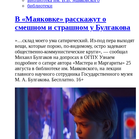
Библиотека им. В.В. Маяковского
библиотеки
В «Маяковке» расскажут о
смешном и страшном у Булгакова
»…склад моего ума сатирический. Из-под пера выходят
вещи, которые порою, по-видимому, остро задевают
общественно-коммунистические круги», — сообщал
Михаил Булгаков на допросах в ОГПУ. Узнаем
подробнее о сатире автора «Мастера и Маргариты» 25
августа в библиотеке им. Маяковского, на лекции
главного научного сотрудника Государственного музея
М. А. Булгакова. Бесплатно. 16+