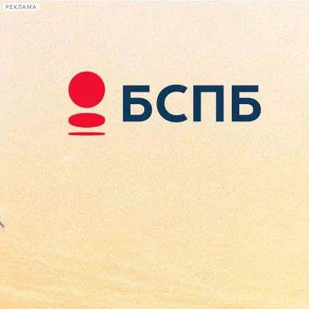
РЕКЛАМА
Афиша Plus
#телегид
Фонтанка.ру
Сегодня:
2026.08.08
18:25
Афиша Plus
кино
спектакли
выставки
концерты
лекции
книги
афиша плюс
новости
+