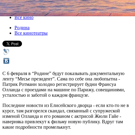
06 февраля 2014, четверг
-
12 февраля 2014, среда
Версия для печати
Все кино
Родина
Все кинотеатры
C 6 февраля в “Родине” будут показывать документальную
ленту “Месье президент”. Сама по себе она любопытна -
Патрик Ротманн холодно регистрирует будни Франсуа
Олланда с проездами на машине по Парижу, совещаниями,
усталостью и заботой о каждом французе.
Последние новости из Елисейского дворца - если кто-то не в
курсе, там разгорелся скандал, связанный с супружеской
изменой Олланда и его романом с актрисой Жюли Гайе -
наверняка привлекут к фильму новую публику. Вдруг там
какие подробности промелькнут.