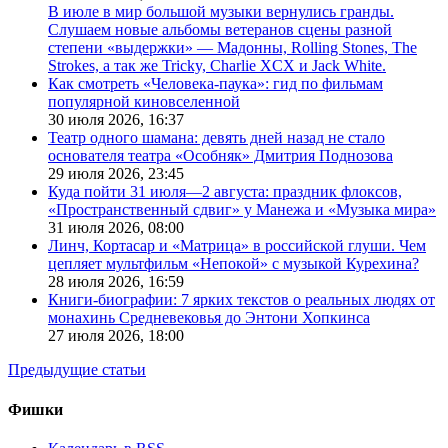
В июле в мир большой музыки вернулись гранды.
Слушаем новые альбомы ветеранов сцены разной
степени «выдержки» — Мадонны, Rolling Stones, The
Strokes, а так же Tricky, Charlie XCX и Jack White.
Как смотреть «Человека-паука»: гид по фильмам
популярной киновселенной
30 июля 2026,
16:37
Театр одного шамана: девять дней назад не стало
основателя театра «Особняк» Дмитрия Поднозова
29 июля 2026,
23:45
Куда пойти 31 июля—2 августа: праздник флоксов,
«Пространственный сдвиг» у Манежа и «Музыка мира»
31 июля 2026,
08:00
Линч, Кортасар и «Матрица» в российской глуши. Чем
цепляет мультфильм «Непокой» с музыкой Курехина?
28 июля 2026,
16:59
Книги-биографии: 7 ярких текстов о реальных людях от
монахинь Средневековья до Энтони Хопкинса
27 июля 2026,
18:00
Предыдущие статьи
Фишки