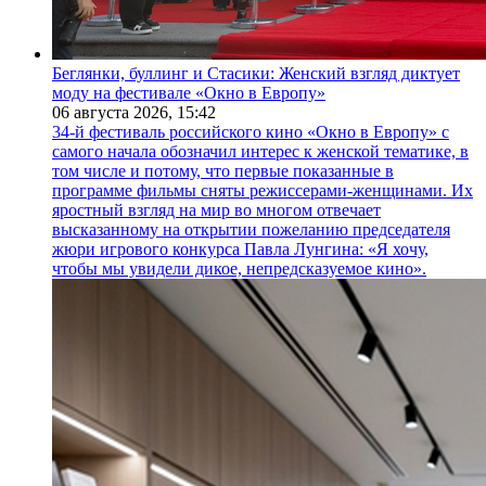
Беглянки, буллинг и Стасики: Женский взгляд диктует
моду на фестивале «Окно в Европу»
06 августа 2026,
15:42
34-й фестиваль российского кино «Окно в Европу» с
самого начала обозначил интерес к женской тематике, в
том числе и потому, что первые показанные в
программе фильмы сняты режиссерами-женщинами. Их
яростный взгляд на мир во многом отвечает
высказанному на открытии пожеланию председателя
жюри игрового конкурса Павла Лунгина: «Я хочу,
чтобы мы увидели дикое, непредсказуемое кино».