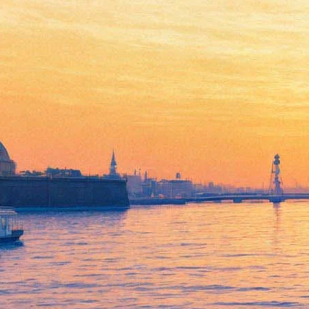
За Олландом будут следить -
в “Родине”