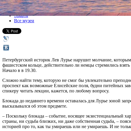
Все лекции
Эрарта
Все музеи
Петербургский историк Лев Лурье нарушит молчание, которым с
фашистском кольце, действительно ли немцы стремились взять на
Начало в в 19.30.
Сложно найти тему, которую не смог бы увлекательно преподн
проспект как возможные Елисейские поля, будни питейных за
спикеру читать лекции, кажется, по любому вопросу.
Блокада до недавнего времени оставалась для Лурье зоной зап
высказывался об этом предмете.
– Поскольку блокада – событие, носящее экзистенциальный хара
страны, ни судьба близких, ни даже собственная судьба, – поя
историей про то, как ты умираешь или не умираешь. И не толь