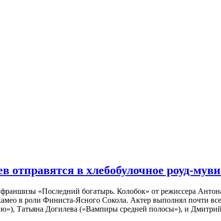
 отправятся в хлебобулочное роуд-муви
й франшизы «Последний богатырь. Колобок» от режиссера Анто
 камео в роли Финиста-Ясного Сокола. Актер выполнял почти вс
ю»), Татьяна Догилева («Вампиры средней полосы»), и Дмитрий