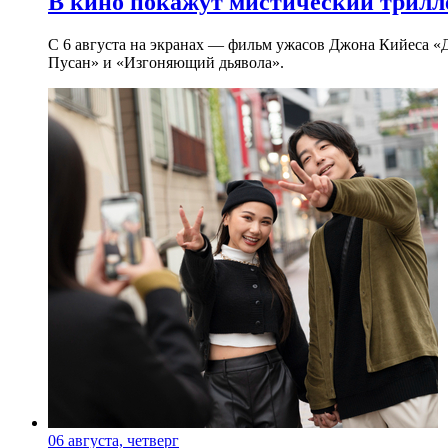
В кино покажут мистический трилл
С 6 августа на экранах — фильм ужасов Джона Кийеса «
Пусан» и «Изгоняющий дьявола».
06 августа, четверг