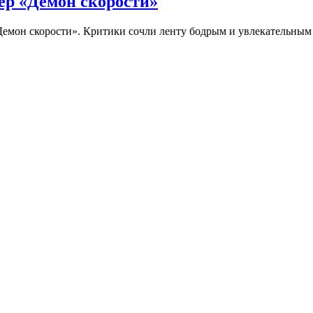
ер «Демон скорости»
Демон скорости». Критики сочли ленту бодрым и увлекательны