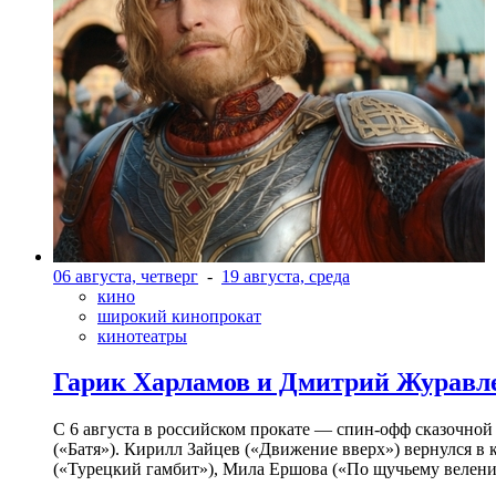
06 августа, четверг
-
19 августа, среда
кино
широкий кинопрокат
кинотеатры
Гарик Харламов и Дмитрий Журавлев
С 6 августа в российском прокате — спин-офф сказочно
(«Батя»). Кирилл Зайцев («Движение вверх») вернулся в
(«Турецкий гамбит»), Мила Ершова («По щучьему велени