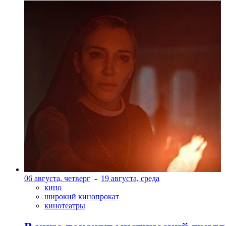
06 августа, четверг
-
19 августа, среда
кино
широкий кинопрокат
кинотеатры