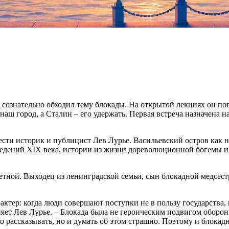
ознательно обходил тему блокады. На открытой лекциях он пове
ш город, а Сталин – его удержать. Первая встреча назначена на 
ести историк и публицист Лев Лурье. Васильевский остров как
ведений XIX века, истории из жизни дореволюционной богемы и
ретной. Выходец из ленинградской семьи, сын блокадной медсес
ктер: когда люди совершают поступки не в пользу государства, н
сняет Лев Лурье. – Блокада была не героическим подвигом оборон
ко рассказывать, но и думать об этом страшно. Поэтому и блока