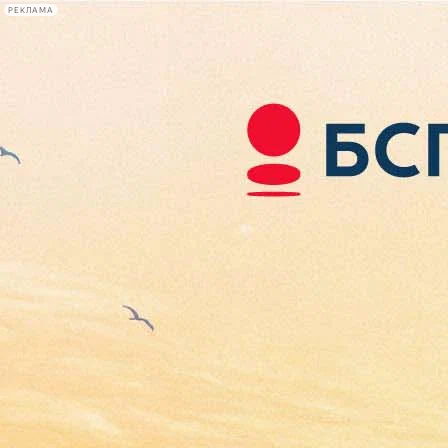
РЕКЛАМА
Афиша Plus
#телегид
Фонтанка.ру
Сегодня:
2026.08.06
14:29
Афиша Plus
кино
спектакли
выставки
концерты
лекции
книги
афиша плюс
новости
+