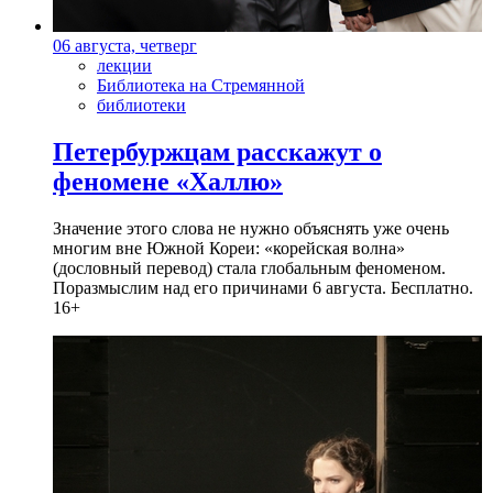
06 августа, четверг
лекции
Библиотека на Стремянной
библиотеки
Петербуржцам расскажут о
феномене «Халлю»
Значение этого слова не нужно объяснять уже очень
многим вне Южной Кореи: «корейская волна»
(дословный перевод) стала глобальным феноменом.
Поразмыслим над его причинами 6 августа. Бесплатно.
16+