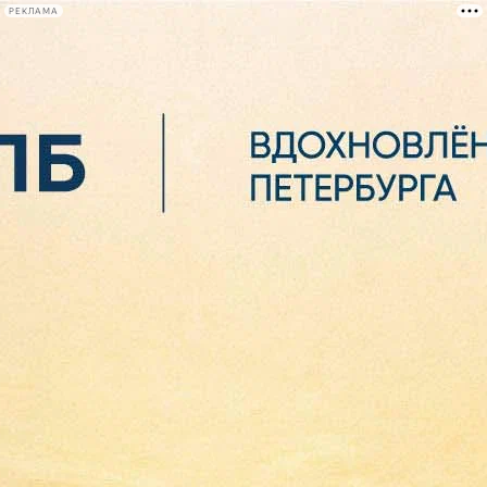
РЕКЛАМА
Афиша Plus
#телегид
Фонтанка.ру
Сегодня:
2026.08.06
12:50
Афиша Plus
кино
спектакли
выставки
концерты
лекции
книги
афиша плюс
новости
+