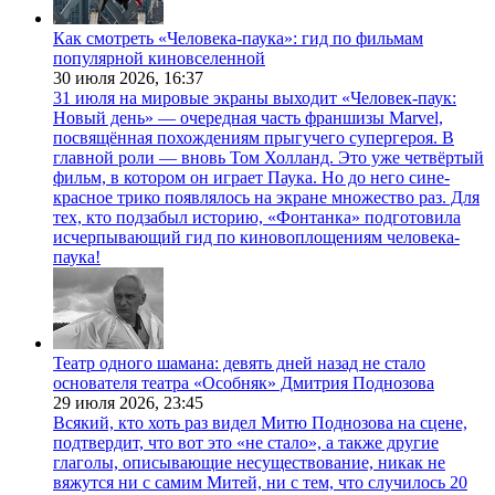
Как смотреть «Человека-паука»: гид по фильмам
популярной киновселенной
30 июля 2026,
16:37
31 июля на мировые экраны выходит «Человек-паук:
Новый день» — очередная часть франшизы Marvel,
посвящённая похождениям прыгучего супергероя. В
главной роли — вновь Том Холланд. Это уже четвёртый
фильм, в котором он играет Паука. Но до него сине-
красное трико появлялось на экране множество раз. Для
тех, кто подзабыл историю, «Фонтанка» подготовила
исчерпывающий гид по киновоплощениям человека-
паука!
Театр одного шамана: девять дней назад не стало
основателя театра «Особняк» Дмитрия Поднозова
29 июля 2026,
23:45
Всякий, кто хоть раз видел Митю Поднозова на сцене,
подтвердит, что вот это «не стало», а также другие
глаголы, описывающие несуществование, никак не
вяжутся ни с самим Митей, ни с тем, что случилось 20