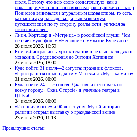
июля. Потому что всю свою сознательную, как я
полагаю, и уж точно всю свою театральную жизнь актер
Поднозов занимался натуральным шаманством, то есть,
как минимум, заглядывал, а, как максимум,
путешествовал по ту сторону реальности, увлекая за
собой зрителей.
Линч, Кортасар и «Матрица» в российской глуши. Чем
цепляет мультфильм «Непокой» с музыкой Курехина?
28 июля 2026,
16:59
Книги-биографии: 7 ярких текстов о реальных людях от
монахинь Средневековья до Энтони Хопкинса
27 июля 2026,
18:00
Куда пойти 31 июля—2 августа: праздник флоксов,
«Пространственный сдвиг» у Манежа и «Музыка мира»
31 июля 2026,
08:00
Куда пойти 24 — 26 июля: Джазовый фестиваль по
всему городу, «Окна Открой» и уличные театры в
ЦПКиО
24 июля 2026,
08:00
«Испания в огне» и 90 лет спустя: Музей истории
религии открыл выставку о гражданской войне
23 июля 2026,
11:18
Предыдущие статьи