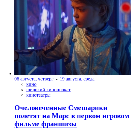
06 августа, четверг
-
19 августа, среда
кино
широкий кинопрокат
кинотеатры
Очеловеченные Смешарики
полетят на Марс в первом игровом
фильме франшизы