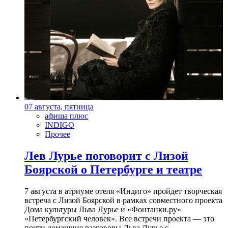
07 августа, пятница
афиша плюс
INDIGO
Прочее
Лев Лурье поговорит с Лизой
Боярской о Петербурге и театре
7 августа в атриуме отеля «Индиго» пройдет творческая
встреча с Лизой Боярской в рамках совместного проекта
Дома культуры Льва Лурье и «Фонтанки.ру»
«Петербургский человек». Все встречи проекта — это
почти домашние разговоры Льва Лурье с