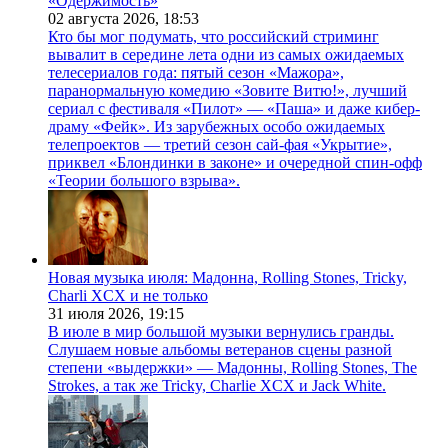
«Одержимость»
02 августа 2026,
18:53
Кто бы мог подумать, что российский стриминг
вывалит в середине лета одни из самых ожидаемых
телесериалов года: пятый сезон «Мажора»,
паранормальную комедию «Зовите Витю!», лучший
сериал с фестиваля «Пилот» — «Паша» и даже кибер-
драму «Фейк». Из зарубежных особо ожидаемых
телепроектов — третий сезон сай-фая «Укрытие»,
приквел «Блондинки в законе» и очередной спин-офф
«Теории большого взрыва».
Новая музыка июля: Мадонна, Rolling Stones, Tricky,
Charli XCX и не только
31 июля 2026,
19:15
В июле в мир большой музыки вернулись гранды.
Слушаем новые альбомы ветеранов сцены разной
степени «выдержки» — Мадонны, Rolling Stones, The
Strokes, а так же Tricky, Charlie XCX и Jack White.