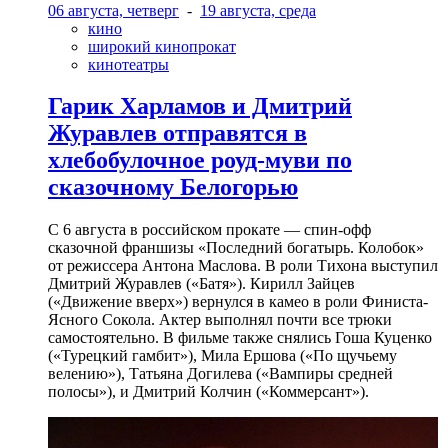
06 августа, четверг
-
19 августа, среда
кино
широкий кинопрокат
кинотеатры
Гарик Харламов и Дмитрий
Журавлев отправятся в
хлебобулочное роуд-муви по
сказочному Белогорью
С 6 августа в российском прокате — спин-офф
сказочной франшизы «Последний богатырь. Колобок»
от режиссера Антона Маслова. В роли Тихона выступил
Дмитрий Журавлев («Батя»). Кирилл Зайцев
(«Движение вверх») вернулся в камео в роли Финиста-
Ясного Сокола. Актер выполнял почти все трюки
самостоятельно. В фильме также снялись Гоша Куценко
(«Турецкий гамбит»), Мила Ершова («По щучьему
велению»), Татьяна Догилева («Вампиры средней
полосы»), и Дмитрий Колчин («Коммерсант»).