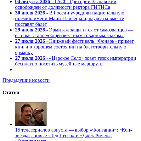
04 августа 2026
- ТАСС: Григорий Заславский
освобожден от должности ректора ГИТИСа
30 июля 2026
- В России учредили национальную
премию имени Майи Плисецкой, лауреаты вместе
поставят балет
29 июля 2026
- Эрмитаж защитится от самозванцев —
его имя стало «общеизвестным товарным знаком»
27 июля 2026
- Книжный фестиваль «Фонарь» примет
книги в хорошем состоянии на благотворительную
ярмарку
27 июля 2026
- «Царское Село» зовет тезок императриц
бесплатно посетить музейные маршруты
Предыдущие новости
Статьи
15 телесериалов августа — выбор «Фонтанки»: «Коп-
звезда», новые «Тед Лессо» и «Джек Ричер»,