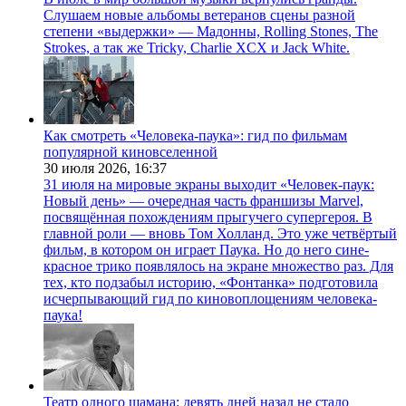
Слушаем новые альбомы ветеранов сцены разной
степени «выдержки» — Мадонны, Rolling Stones, The
Strokes, а так же Tricky, Charlie XCX и Jack White.
Как смотреть «Человека-паука»: гид по фильмам
популярной киновселенной
30 июля 2026,
16:37
31 июля на мировые экраны выходит «Человек-паук:
Новый день» — очередная часть франшизы Marvel,
посвящённая похождениям прыгучего супергероя. В
главной роли — вновь Том Холланд. Это уже четвёртый
фильм, в котором он играет Паука. Но до него сине-
красное трико появлялось на экране множество раз. Для
тех, кто подзабыл историю, «Фонтанка» подготовила
исчерпывающий гид по киновоплощениям человека-
паука!
Театр одного шамана: девять дней назад не стало