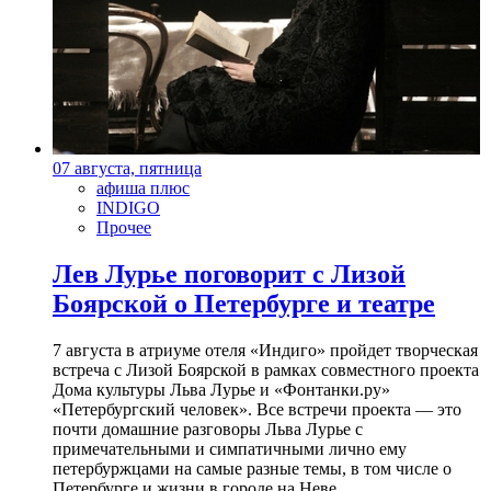
07 августа, пятница
афиша плюс
INDIGO
Прочее
Лев Лурье поговорит с Лизой
Боярской о Петербурге и театре
7 августа в атриуме отеля «Индиго» пройдет творческая
встреча с Лизой Боярской в рамках совместного проекта
Дома культуры Льва Лурье и «Фонтанки.ру»
«Петербургский человек». Все встречи проекта — это
почти домашние разговоры Льва Лурье с
примечательными и симпатичными лично ему
петербуржцами на самые разные темы, в том числе о
Петербурге и жизни в городе на Неве.