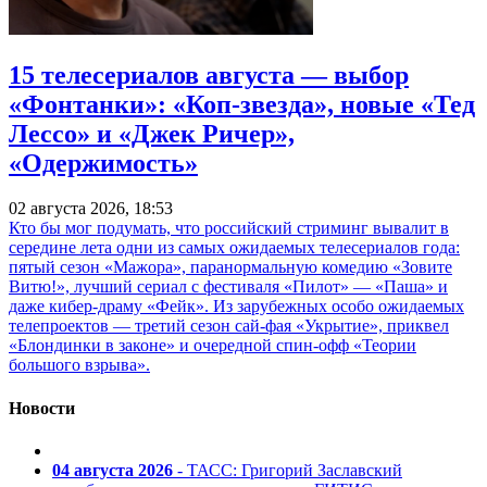
15 телесериалов августа — выбор
«Фонтанки»: «Коп-звезда», новые «Тед
Лессо» и «Джек Ричер»,
«Одержимость»
02 августа 2026, 18:53
Кто бы мог подумать, что российский стриминг вывалит в
середине лета одни из самых ожидаемых телесериалов года:
пятый сезон «Мажора», паранормальную комедию «Зовите
Витю!», лучший сериал с фестиваля «Пилот» — «Паша» и
даже кибер-драму «Фейк». Из зарубежных особо ожидаемых
телепроектов — третий сезон сай-фая «Укрытие», приквел
«Блондинки в законе» и очередной спин-офф «Теории
большого взрыва».
Новости
04 августа 2026
- ТАСС: Григорий Заславский