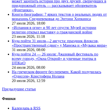
может зацепить история про двух друзей, свернувших в
придорожный отель — рассказывает обозреватель
«Фонтанки».
Книги-биографии: 7 ярких текстов о реальных людях от
монахинь Средневековья до Энтони Хопкинса
27 июля 2026,
18:00
«Испания в огне» и 90 лет спустя: Музей истории
религии открыл выставку о гражданской войне
23 июля 2026,
11:18
Куда пойти 31 июля—2 августа: праздник флоксов,
«Пространственный сдвиг» у Манежа и «Музыка мира»
31 июля 2026,
08:00
Куда пойти 24 — 26 июля: Джазовый фестиваль по
всему городу, «Окна Открой» и уличные театры в
ЦПКиО
24 июля 2026,
08:00
На греческом фронте без перемен. Какой получилась
«Одиссея» Кристофера Нолана
20 июля 2026,
12:59
Предыдущие статьи
Фишки
Календарь в RSS