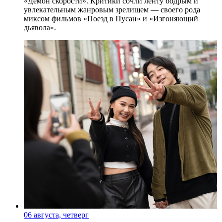
«Демон скорости». Критики сочли ленту бодрым и
увлекательным жанровым зрелищeм — своего рода
миксом фильмов «Поезд в Пусан» и «Изгоняющий
дьявола».
06 августа, четверг