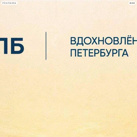
РЕКЛАМА
Афиша Plus
#телегид
Фонтанка.ру
Сегодня:
2026.08.06
10:49
Афиша Plus
кино
спектакли
выставки
концерты
лекции
книги
афиша плюс
новости
+