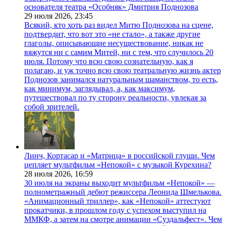
основателя театра «Особняк» Дмитрия Поднозова
29 июля 2026,
23:45
Всякий, кто хоть раз видел Митю Поднозова на сцене,
подтвердит, что вот это «не стало», а также другие
глаголы, описывающие несуществование, никак не
вяжутся ни с самим Митей, ни с тем, что случилось 20
июля. Потому что всю свою сознательную, как я
полагаю, и уж точно всю свою театральную жизнь актер
Поднозов занимался натуральным шаманством, то есть,
как минимум, заглядывал, а, как максимум,
путешествовал по ту сторону реальности, увлекая за
собой зрителей.
Линч, Кортасар и «Матрица» в российской глуши. Чем
цепляет мультфильм «Непокой» с музыкой Курехина?
28 июля 2026,
16:59
30 июля на экраны выходит мультфильм «Непокой» —
полнометражный дебют режиссера Леонида Шмелькова.
«Анимационный триллер», как «Непокой» аттестуют
прокатчики, в прошлом году с успехом выступил на
ММКФ, а затем на смотре анимации «Суздальфест». Чем