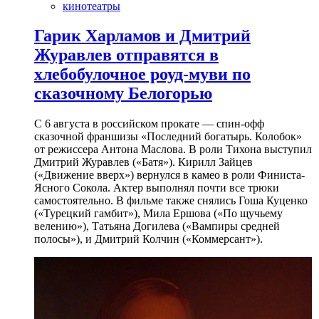
кинотеатры
Гарик Харламов и Дмитрий
Журавлев отправятся в
хлебобулочное роуд-муви по
сказочному Белогорью
С 6 августа в российском прокате — спин-офф
сказочной франшизы «Последний богатырь. Колобок»
от режиссера Антона Маслова. В роли Тихона выступил
Дмитрий Журавлев («Батя»). Кирилл Зайцев
(«Движение вверх») вернулся в камео в роли Финиста-
Ясного Сокола. Актер выполнял почти все трюки
самостоятельно. В фильме также снялись Гоша Куценко
(«Турецкий гамбит»), Мила Ершова («По щучьему
велению»), Татьяна Догилева («Вампиры средней
полосы»), и Дмитрий Колчин («Коммерсант»).