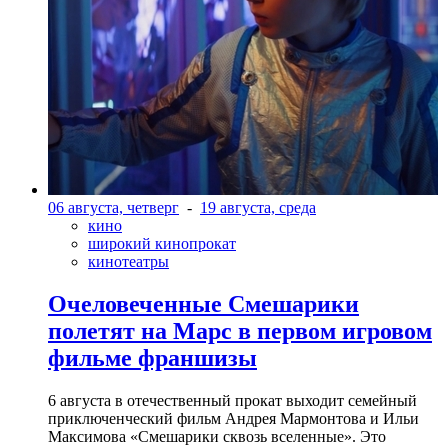
06 августа, четверг
-
19 августа, среда
кино
широкий кинопрокат
кинотеатры
Очеловеченные Смешарики
полетят на Марс в первом игровом
фильме франшизы
6 августа в отечественный прокат выходит семейный
приключенческий фильм Андрея Мармонтова и Ильи
Максимова «Смешарики сквозь вселенные». Это