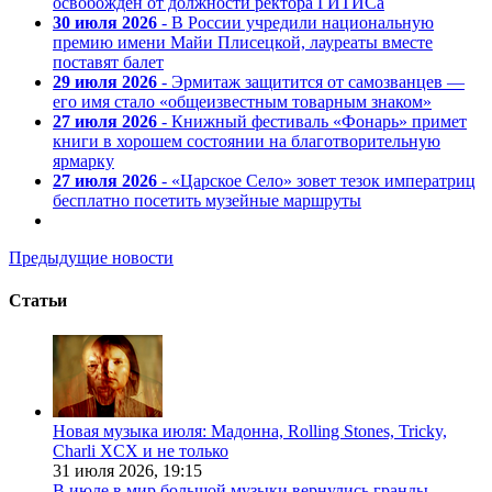
освобожден от должности ректора ГИТИСа
30 июля 2026
- В России учредили национальную
премию имени Майи Плисецкой, лауреаты вместе
поставят балет
29 июля 2026
- Эрмитаж защитится от самозванцев —
его имя стало «общеизвестным товарным знаком»
27 июля 2026
- Книжный фестиваль «Фонарь» примет
книги в хорошем состоянии на благотворительную
ярмарку
27 июля 2026
- «Царское Село» зовет тезок императриц
бесплатно посетить музейные маршруты
Предыдущие новости
Статьи
Новая музыка июля: Мадонна, Rolling Stones, Tricky,
Charli XCX и не только
31 июля 2026,
19:15
В июле в мир большой музыки вернулись гранды.