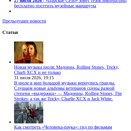
27 июля 2026
- «Царское Село» зовет тезок императриц
бесплатно посетить музейные маршруты
Предыдущие новости
Статьи
Новая музыка июля: Мадонна, Rolling Stones, Tricky,
Charli XCX и не только
31 июля 2026,
19:15
В июле в мир большой музыки вернулись гранды.
Слушаем новые альбомы ветеранов сцены разной
степени «выдержки» — Мадонны, Rolling Stones, The
Strokes, а так же Tricky, Charlie XCX и Jack White.
Как смотреть «Человека-паука»: гид по фильмам