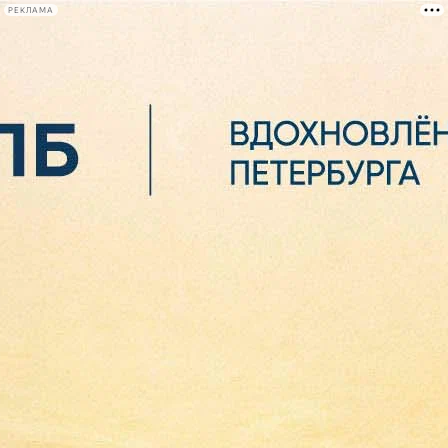
РЕКЛАМА
Афиша Plus
#телегид
Фонтанка.ру
Сегодня:
2026.08.06
05:33
Афиша Plus
кино
спектакли
выставки
концерты
лекции
книги
афиша плюс
новости
+