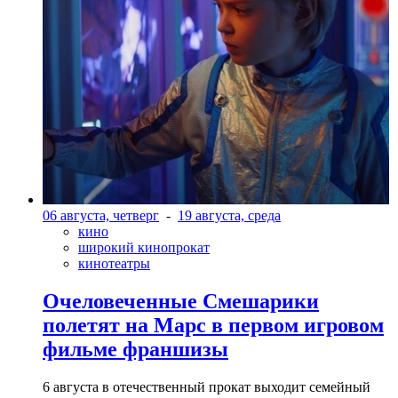
06 августа, четверг
-
19 августа, среда
кино
широкий кинопрокат
кинотеатры
Очеловеченные Смешарики
полетят на Марс в первом игровом
фильме франшизы
6 августа в отечественный прокат выходит семейный