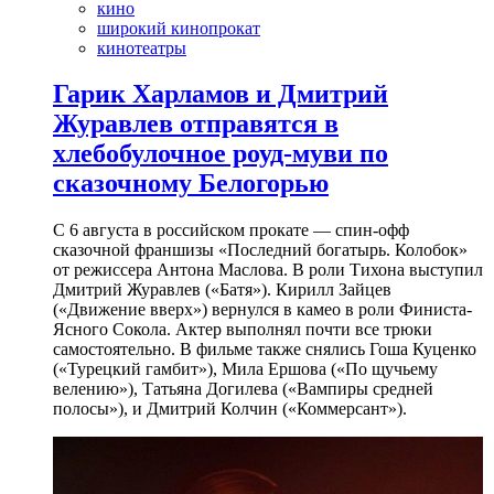
кино
широкий кинопрокат
кинотеатры
Гарик Харламов и Дмитрий
Журавлев отправятся в
хлебобулочное роуд-муви по
сказочному Белогорью
С 6 августа в российском прокате — спин-офф
сказочной франшизы «Последний богатырь. Колобок»
от режиссера Антона Маслова. В роли Тихона выступил
Дмитрий Журавлев («Батя»). Кирилл Зайцев
(«Движение вверх») вернулся в камео в роли Финиста-
Ясного Сокола. Актер выполнял почти все трюки
самостоятельно. В фильме также снялись Гоша Куценко
(«Турецкий гамбит»), Мила Ершова («По щучьему
велению»), Татьяна Догилева («Вампиры средней
полосы»), и Дмитрий Колчин («Коммерсант»).