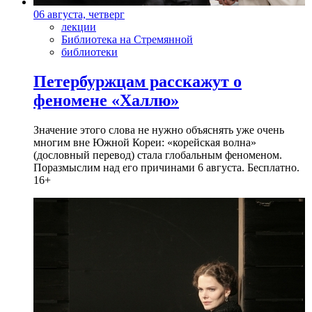
06 августа, четверг
лекции
Библиотека на Стремянной
библиотеки
Петербуржцам расскажут о
феномене «Халлю»
Значение этого слова не нужно объяснять уже очень
многим вне Южной Кореи: «корейская волна»
(дословный перевод) стала глобальным феноменом.
Поразмыслим над его причинами 6 августа. Бесплатно.
16+