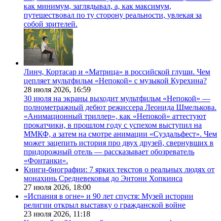
как минимум, заглядывал, а, как максимум,
путешествовал по ту сторону реальности, увлекая за
собой зрителей.
Линч, Кортасар и «Матрица» в российской глуши. Чем
цепляет мультфильм «Непокой» с музыкой Курехина?
28 июля 2026,
16:59
30 июля на экраны выходит мультфильм «Непокой» —
полнометражный дебют режиссера Леонида Шмелькова.
«Анимационный триллер», как «Непокой» аттестуют
прокатчики, в прошлом году с успехом выступил на
ММКФ, а затем на смотре анимации «Суздальфест». Чем
может зацепить история про двух друзей, свернувших в
придорожный отель — рассказывает обозреватель
«Фонтанки».
Книги-биографии: 7 ярких текстов о реальных людях от
монахинь Средневековья до Энтони Хопкинса
27 июля 2026,
18:00
«Испания в огне» и 90 лет спустя: Музей истории
религии открыл выставку о гражданской войне
23 июля 2026,
11:18