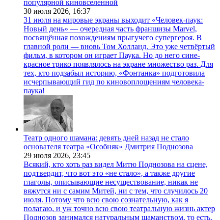
популярной киновселенной
30 июля 2026,
16:37
31 июля на мировые экраны выходит «Человек-паук:
Новый день» — очередная часть франшизы Marvel,
посвящённая похождениям прыгучего супергероя. В
главной роли — вновь Том Холланд. Это уже четвёртый
фильм, в котором он играет Паука. Но до него сине-
красное трико появлялось на экране множество раз. Для
тех, кто подзабыл историю, «Фонтанка» подготовила
исчерпывающий гид по киновоплощениям человека-
паука!
Театр одного шамана: девять дней назад не стало
основателя театра «Особняк» Дмитрия Поднозова
29 июля 2026,
23:45
Всякий, кто хоть раз видел Митю Поднозова на сцене,
подтвердит, что вот это «не стало», а также другие
глаголы, описывающие несуществование, никак не
вяжутся ни с самим Митей, ни с тем, что случилось 20
июля. Потому что всю свою сознательную, как я
полагаю, и уж точно всю свою театральную жизнь актер
Поднозов занимался натуральным шаманством, то есть,