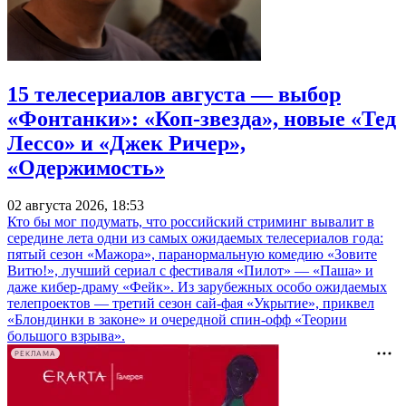
15 телесериалов августа — выбор
«Фонтанки»: «Коп-звезда», новые «Тед
Лессо» и «Джек Ричер»,
«Одержимость»
02 августа 2026, 18:53
Кто бы мог подумать, что российский стриминг вывалит в
середине лета одни из самых ожидаемых телесериалов года:
пятый сезон «Мажора», паранормальную комедию «Зовите
Витю!», лучший сериал с фестиваля «Пилот» — «Паша» и
даже кибер-драму «Фейк». Из зарубежных особо ожидаемых
телепроектов — третий сезон сай-фая «Укрытие», приквел
«Блондинки в законе» и очередной спин-офф «Теории
большого взрыва».
РЕКЛАМА