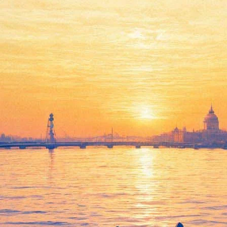
Сокровища буддизма
покажут в рамках фестиваля
«Буддизм.ru»