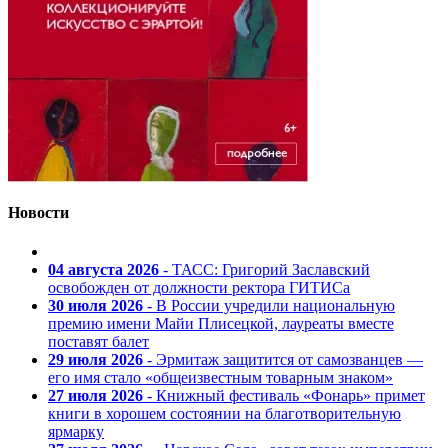
Новости
04 августа 2026
- ТАСС: Григорий Заславский
освобожден от должности ректора ГИТИСа
30 июля 2026
- В России учредили национальную
премию имени Майи Плисецкой, лауреаты вместе
поставят балет
29 июля 2026
- Эрмитаж защитится от самозванцев —
его имя стало «общеизвестным товарным знаком»
27 июля 2026
- Книжный фестиваль «Фонарь» примет
книги в хорошем состоянии на благотворительную
ярмарку