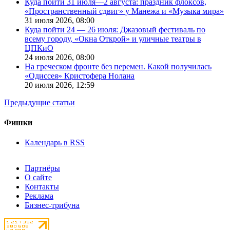
Куда пойти 31 июля—2 августа: праздник флоксов,
«Пространственный сдвиг» у Манежа и «Музыка мира»
31 июля 2026,
08:00
Куда пойти 24 — 26 июля: Джазовый фестиваль по
всему городу, «Окна Открой» и уличные театры в
ЦПКиО
24 июля 2026,
08:00
На греческом фронте без перемен. Какой получилась
«Одиссея» Кристофера Нолана
20 июля 2026,
12:59
Предыдущие статьи
Фишки
Календарь в RSS
Партнёры
О сайте
Контакты
Реклама
Бизнес-трибуна