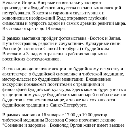
Непале и Индии. Впервые на выставке участвуют
произведения буддийского искусства из частных коллекций
петербуржцев. Красота и гармония скульптурных и
живописных изображений Будд открывает глубокий
символизм и мудрость одной из самых древних религий мира.
Выставка открыта до 19 января.
В рамках выставки пройдет фотовыставка «Восток и Запад.
Путь бесстрашия, радости и сочувствия». Культурные связи
России (в частности Санкт-Петербурга) с буддийским
Востоком и Западом отражены в работах западных и
российских фотохудожников.
Экспозицию дополняют лекции по буддийскому искусству и
архитектуре, о буддийской символике и тибетской медицине,
мастер-классы по буддийской медитации. Ежедневные
экскурсии познакомят посетителей с традициями и
философией буддийской культуры. Здесь можно будет узнать о
традиционном укладе буддийских монастырей и образе жизни
буддистов в современном мире, а также как сохраняются
буддийские традиции в Санкт-Петербурге.
В рамках выставки 16 января с 17.00 до 19.00 доктор
тибетской медицины Всеволод Орлов прочитает лекцию
"Сознание и здоровье". Всеволод Орлов живет имеет высшее