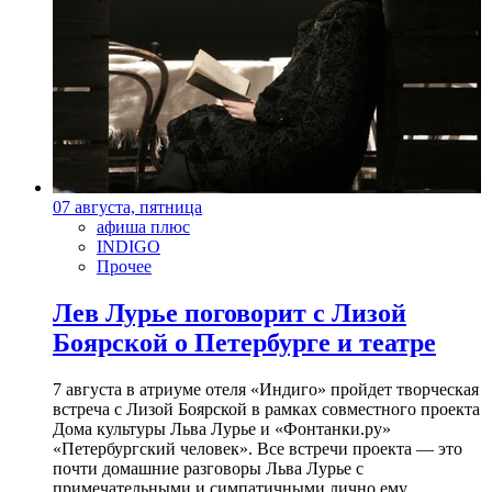
07 августа, пятница
афиша плюс
INDIGO
Прочее
Лев Лурье поговорит с Лизой
Боярской о Петербурге и театре
7 августа в атриуме отеля «Индиго» пройдет творческая
встреча с Лизой Боярской в рамках совместного проекта
Дома культуры Льва Лурье и «Фонтанки.ру»
«Петербургский человек». Все встречи проекта — это
почти домашние разговоры Льва Лурье с
примечательными и симпатичными лично ему