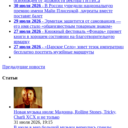
освобожден от должности ректора ГИТИСа
30 июля 2026
- В России учредили национальную
премию имени Майи Плисецкой, лауреаты вместе
поставят балет
29 июля 2026
- Эрмитаж защитится от самозванцев —
его имя стало «общеизвестным товарным знаком»
27 июля 2026
- Книжный фестиваль «Фонарь» примет
книги в хорошем состоянии на благотворительную
ярмарку
27 июля 2026
- «Царское Село» зовет тезок императриц
бесплатно посетить музейные маршруты
Предыдущие новости
Статьи
Новая музыка июля: Мадонна, Rolling Stones, Tricky,
Charli XCX и не только
31 июля 2026,
19:15
В июле в мир большой музыки вернулись гранды.