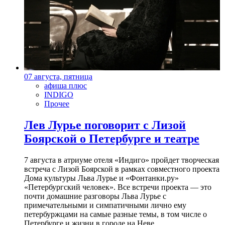
07 августа, пятница
афиша плюс
INDIGO
Прочее
Лев Лурье поговорит с Лизой
Боярской о Петербурге и театре
7 августа в атриуме отеля «Индиго» пройдет творческая
встреча с Лизой Боярской в рамках совместного проекта
Дома культуры Льва Лурье и «Фонтанки.ру»
«Петербургский человек». Все встречи проекта — это
почти домашние разговоры Льва Лурье с
примечательными и симпатичными лично ему
петербуржцами на самые разные темы, в том числе о
Петербурге и жизни в городе на Неве.