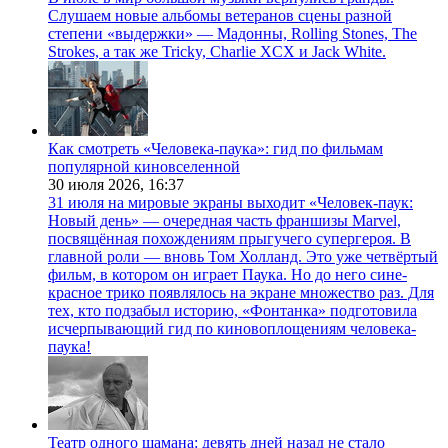
Слушаем новые альбомы ветеранов сцены разной
степени «выдержки» — Мадонны, Rolling Stones, The
Strokes, а так же Tricky, Charlie XCX и Jack White.
Как смотреть «Человека-паука»: гид по фильмам
популярной киновселенной
30 июля 2026,
16:37
31 июля на мировые экраны выходит «Человек-паук:
Новый день» — очередная часть франшизы Marvel,
посвящённая похождениям прыгучего супергероя. В
главной роли — вновь Том Холланд. Это уже четвёртый
фильм, в котором он играет Паука. Но до него сине-
красное трико появлялось на экране множество раз. Для
тех, кто подзабыл историю, «Фонтанка» подготовила
исчерпывающий гид по киновоплощениям человека-
паука!
Театр одного шамана: девять дней назад не стало