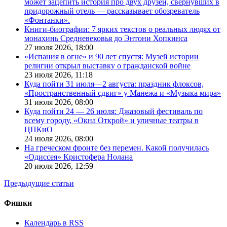
может зацепить история про двух друзей, свернувших в
придорожный отель — рассказывает обозреватель
«Фонтанки».
Книги-биографии: 7 ярких текстов о реальных людях от
монахинь Средневековья до Энтони Хопкинса
27 июля 2026,
18:00
«Испания в огне» и 90 лет спустя: Музей истории
религии открыл выставку о гражданской войне
23 июля 2026,
11:18
Куда пойти 31 июля—2 августа: праздник флоксов,
«Пространственный сдвиг» у Манежа и «Музыка мира»
31 июля 2026,
08:00
Куда пойти 24 — 26 июля: Джазовый фестиваль по
всему городу, «Окна Открой» и уличные театры в
ЦПКиО
24 июля 2026,
08:00
На греческом фронте без перемен. Какой получилась
«Одиссея» Кристофера Нолана
20 июля 2026,
12:59
Предыдущие статьи
Фишки
Календарь в RSS