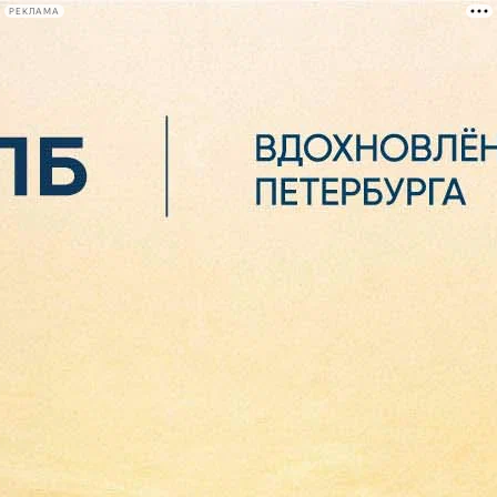
РЕКЛАМА
Афиша Plus
#телегид
Фонтанка.ру
Сегодня:
2026.08.06
02:53
Афиша Plus
кино
спектакли
выставки
концерты
лекции
книги
афиша плюс
новости
+