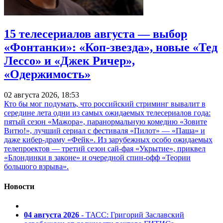
15 телесериалов августа — выбор
«Фонтанки»: «Коп-звезда», новые «Тед
Лессо» и «Джек Ричер»,
«Одержимость»
02 августа 2026, 18:53
Кто бы мог подумать, что российский стриминг вывалит в
середине лета одни из самых ожидаемых телесериалов года:
пятый сезон «Мажора», паранормальную комедию «Зовите
Витю!», лучший сериал с фестиваля «Пилот» — «Паша» и
даже кибер-драму «Фейк». Из зарубежных особо ожидаемых
телепроектов — третий сезон сай-фая «Укрытие», приквел
«Блондинки в законе» и очередной спин-офф «Теории
большого взрыва».
Новости
04 августа 2026
- ТАСС: Григорий Заславский