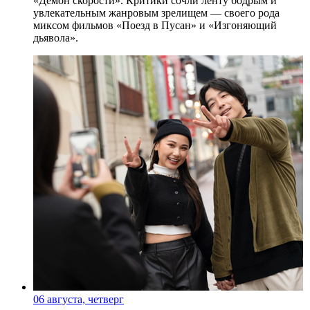
«Демон скорости». Критики сочли ленту бодрым и
увлекательным жанровым зрелищeм — своего рода
миксом фильмов «Поезд в Пусан» и «Изгоняющий
дьявола».
06 августа, четверг