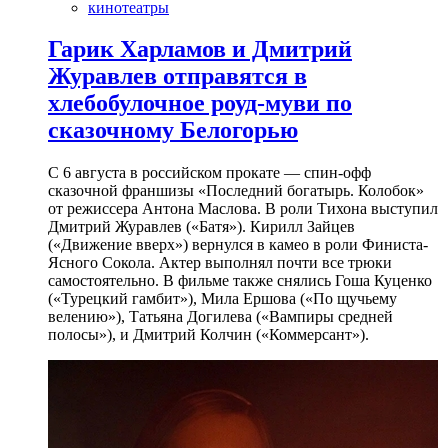
кинотеатры
Гарик Харламов и Дмитрий
Журавлев отправятся в
хлебобулочное роуд-муви по
сказочному Белогорью
С 6 августа в российском прокате — спин-офф
сказочной франшизы «Последний богатырь. Колобок»
от режиссера Антона Маслова. В роли Тихона выступил
Дмитрий Журавлев («Батя»). Кирилл Зайцев
(«Движение вверх») вернулся в камео в роли Финиста-
Ясного Сокола. Актер выполнял почти все трюки
самостоятельно. В фильме также снялись Гоша Куценко
(«Турецкий гамбит»), Мила Ершова («По щучьему
велению»), Татьяна Догилева («Вампиры средней
полосы»), и Дмитрий Колчин («Коммерсант»).