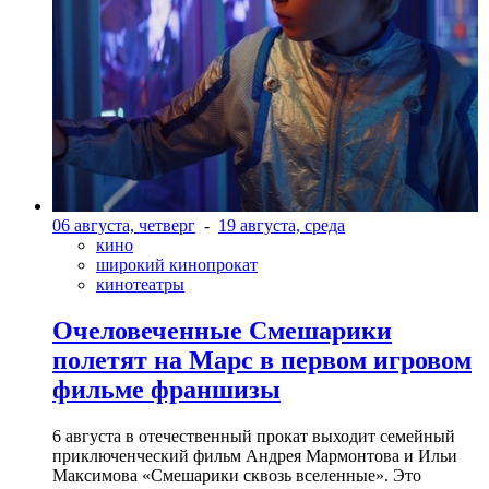
06 августа, четверг
-
19 августа, среда
кино
широкий кинопрокат
кинотеатры
Очеловеченные Смешарики
полетят на Марс в первом игровом
фильме франшизы
6 августа в отечественный прокат выходит семейный
приключенческий фильм Андрея Мармонтова и Ильи
Максимова «Смешарики сквозь вселенные». Это