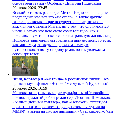
основателя театра «Особняк» Дмитрия Поднозова
29 июля 2026,
23:45
Всякий, кто хоть раз видел Митю Поднозова на сцене,
подтвердит, что вот это «не стало», а также другие
глаголы, описывающие несуществование, никак не
вяжутся ни с самим Митей, ни с тем, что случилось 20
июля. Потому что всю свою сознательную, как я
полагаю, и уж точно всю свою театральную жизнь актер
Поднозов занимался натуральным шаманством, то есть,
как минимум, заглядывал, а, как максимум,
путешествовал по ту сторону реальности, увлекая за
собой зрителей.
Линч, Кортасар и «Матрица» в российской глуши. Чем
цепляет мультфильм «Непокой» с музыкой Курехина?
28 июля 2026,
16:59
30 июля на экраны выходит мультфильм «Непокой» —
полнометражный дебют режиссера Леонида Шмелькова.
«Анимационный триллер», как «Непокой» аттестуют
прокатчики, в прошлом году с успехом выступил на
ММКФ, а затем на смотре анимации «Суздальфест». Чем