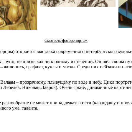
Смотреть фоторепортаж
ворцом) откроется выставка современного петербургского худо
 групп, не примыкал ни к одному из течений. Он шёл своим пут
– живопись, графика, куклы и маски. Среди них пейзажи и нат
Валаам – прозрачному, плывущему по воде и небу. Цикл портрет
ний Лебедев, Николай Лавров). Очень яркие, динамичные картин
ое разнообразие не может принадлежать кисти (карандашу и проч
вого ума, таланта.