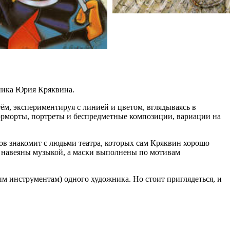
жника Юрия Кряквина.
ём, экспериментируя с линией и цветом, вглядываясь в
юрморты, портреты и беспредметные композиции, вариации на
ов знакомит с людьми театра, которых сам Кряквин хорошо
ы навеяны музыкой, а маски выполнены по мотивам
им инструментам) одного художника. Но стоит приглядеться, и