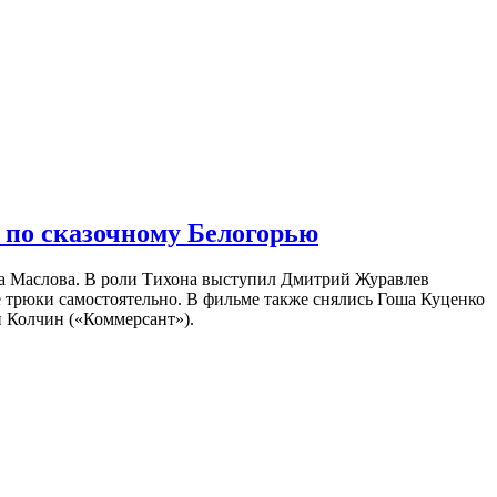
 по сказочному Белогорью
на Маслова. В роли Тихона выступил Дмитрий Журавлев
е трюки самостоятельно. В фильме также снялись Гоша Куценко
 Колчин («Коммерсант»).