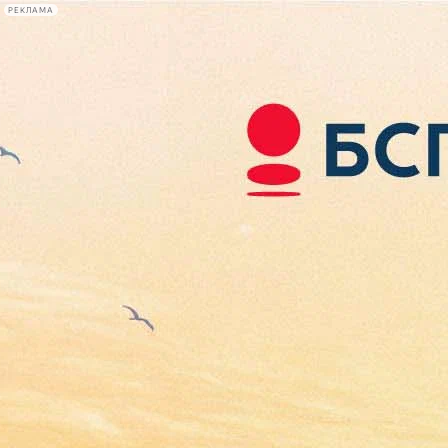
РЕКЛАМА
Афиша Plus
#телегид
Фонтанка.ру
Сегодня:
2026.08.06
18:16
Афиша Plus
кино
спектакли
выставки
концерты
лекции
книги
афиша плюс
новости
+