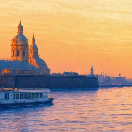
Произведения Юрия Кряквина
18 января 2014, суббота
-
31 января 2014, пятница
Версия для печати