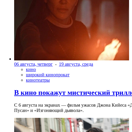
06 августа, четверг
-
19 августа, среда
кино
широкий кинопрокат
кинотеатры
В кино покажут мистический трилл
С 6 августа на экранах — фильм ужасов Джона Кийеса «
Пусан» и «Изгоняющий дьявола».