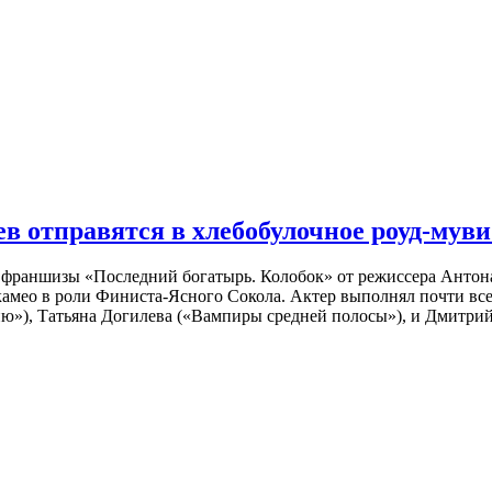
 отправятся в хлебобулочное роуд-муви
й франшизы «Последний богатырь. Колобок» от режиссера Анто
 камео в роли Финиста-Ясного Сокола. Актер выполнял почти вс
ю»), Татьяна Догилева («Вампиры средней полосы»), и Дмитрий