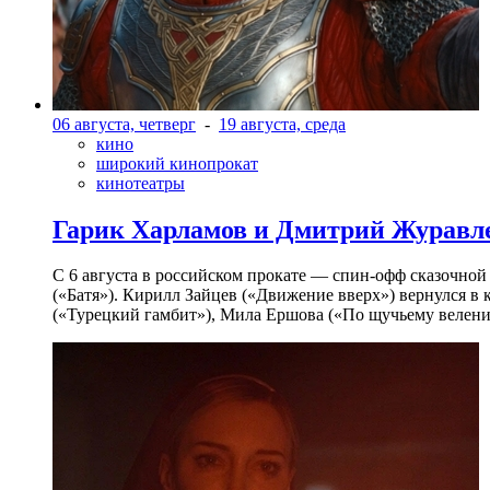
06 августа, четверг
-
19 августа, среда
кино
широкий кинопрокат
кинотеатры
Гарик Харламов и Дмитрий Журавлев
С 6 августа в российском прокате — спин-офф сказочно
(«Батя»). Кирилл Зайцев («Движение вверх») вернулся в
(«Турецкий гамбит»), Мила Ершова («По щучьему велени