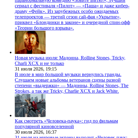
паранормальную комедию «Зовите Витю!», лучший
сериал с фестиваля «Пилот» — «Паша» и даже кибер-
драму «Фейк». Из зарубежных особо ожидаемых
телепроектов — третий сезон сай-фая «Укрытие»,
приквел «Блондинки в законе» и очередной спин-офф
«Теории большого взрыва».
Новая музыка июля: Мадонна, Rolling Stones, Tricky,
Charli XCX и не только
31 июля 2026,
19:15
В июле в мир большой музыки вернулись гранды.
Слушаем новые альбомы ветеранов сцены разной
степени «выдержки» — Мадонны, Rolling Stones, The
Strokes, а так же Tricky, Charlie XCX и Jack White.
Как смотреть «Человека-паука»: гид по фильмам
популярной киновселенной
30 июля 2026,
16:37
31 июля на мировые экраны выходит «Человек-паук: