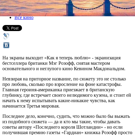
08 января 2014, среда
-
15 января 2014, среда
Версия для печати
Все кино
На экраны выходит «Как я теперь люблю» - экранизация
бестселлера британки Мэг Розофф, снятая мастером
основательного и неглупого кино Кевином Макдональдом.
Невзирая на приторное название, по сюжету это не столько
про любовь, сколько про взросление на фоне катастрофы.
Главная героиня-американка приезжает в британскую
глубинку, где встречает своего нелюдимого кузена, и стоит ей
начать к нему испытывать какие-никакие чувства, как
начинается Третья мировая.
Последнее дело, конечно, судить, что можно было бы выжать
из подобного сюжета — да и кто мы такие, чтобы давать
советы автору «Последнего короля Шотландии» - но если
получившая премию газеты «Гардиан» книжка Розофф просто