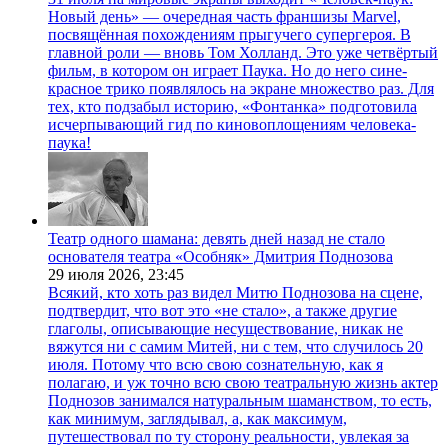
Новый день» — очередная часть франшизы Marvel,
посвящённая похождениям прыгучего супергероя. В
главной роли — вновь Том Холланд. Это уже четвёртый
фильм, в котором он играет Паука. Но до него сине-
красное трико появлялось на экране множество раз. Для
тех, кто подзабыл историю, «Фонтанка» подготовила
исчерпывающий гид по киновоплощениям человека-
паука!
Театр одного шамана: девять дней назад не стало
основателя театра «Особняк» Дмитрия Поднозова
29 июля 2026,
23:45
Всякий, кто хоть раз видел Митю Поднозова на сцене,
подтвердит, что вот это «не стало», а также другие
глаголы, описывающие несуществование, никак не
вяжутся ни с самим Митей, ни с тем, что случилось 20
июля. Потому что всю свою сознательную, как я
полагаю, и уж точно всю свою театральную жизнь актер
Поднозов занимался натуральным шаманством, то есть,
как минимум, заглядывал, а, как максимум,
путешествовал по ту сторону реальности, увлекая за