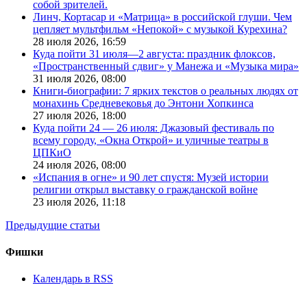
собой зрителей.
Линч, Кортасар и «Матрица» в российской глуши. Чем
цепляет мультфильм «Непокой» с музыкой Курехина?
28 июля 2026,
16:59
Куда пойти 31 июля—2 августа: праздник флоксов,
«Пространственный сдвиг» у Манежа и «Музыка мира»
31 июля 2026,
08:00
Книги-биографии: 7 ярких текстов о реальных людях от
монахинь Средневековья до Энтони Хопкинса
27 июля 2026,
18:00
Куда пойти 24 — 26 июля: Джазовый фестиваль по
всему городу, «Окна Открой» и уличные театры в
ЦПКиО
24 июля 2026,
08:00
«Испания в огне» и 90 лет спустя: Музей истории
религии открыл выставку о гражданской войне
23 июля 2026,
11:18
Предыдущие статьи
Фишки
Календарь в RSS