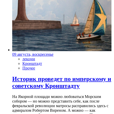
09 августа, воскресенье
лекции
Кронштадт
Прочее
Историк проведет по имперскому и
советскому Кронштадту
На Якорной площади можно любоваться Морским
собором — но можно представить себе, как после
февральской революции матросы расправились здесь с
адмиралом Робертом Виреном. А можно — как