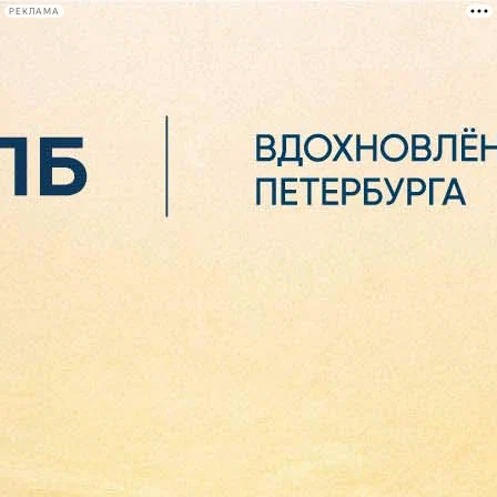
РЕКЛАМА
Афиша Plus
#телегид
Фонтанка.ру
Сегодня:
2026.08.07
02:42
Афиша Plus
кино
спектакли
выставки
концерты
лекции
книги
афиша плюс
новости
+