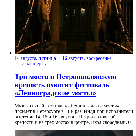
14 августа, пятница
-
16 августа, воскресенье
концерты
Три моста и Петропавловскую
крепость охватит фестиваль
«Ленинградские мосты»
Музыкальный фестиваль «Ленинградские мосты»
пройдет в Петербурге в 11-й раз. Инди-поп исполнители
выступят 14, 15 и 16 августа в Петропавловской
крепости и на трех мостах в центре. Вход свободный. 0+