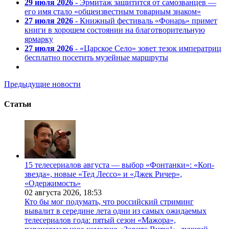
29 июля 2026
- Эрмитаж защитится от самозванцев —
его имя стало «общеизвестным товарным знаком»
27 июля 2026
- Книжный фестиваль «Фонарь» примет
книги в хорошем состоянии на благотворительную
ярмарку
27 июля 2026
- «Царское Село» зовет тезок императриц
бесплатно посетить музейные маршруты
Предыдущие новости
Статьи
15 телесериалов августа — выбор «Фонтанки»: «Коп-
звезда», новые «Тед Лессо» и «Джек Ричер»,
«Одержимость»
02 августа 2026,
18:53
Кто бы мог подумать, что российский стриминг
вывалит в середине лета одни из самых ожидаемых
телесериалов года: пятый сезон «Мажора»,