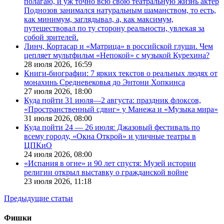
полагаю, и уж точно всю свою театральную жизнь актер
Поднозов занимался натуральным шаманством, то есть,
как минимум, заглядывал, а, как максимум,
путешествовал по ту сторону реальности, увлекая за
собой зрителей.
Линч, Кортасар и «Матрица» в российской глуши. Чем
цепляет мультфильм «Непокой» с музыкой Курехина?
28 июля 2026,
16:59
Книги-биографии: 7 ярких текстов о реальных людях от
монахинь Средневековья до Энтони Хопкинса
27 июля 2026,
18:00
Куда пойти 31 июля—2 августа: праздник флоксов,
«Пространственный сдвиг» у Манежа и «Музыка мира»
31 июля 2026,
08:00
Куда пойти 24 — 26 июля: Джазовый фестиваль по
всему городу, «Окна Открой» и уличные театры в
ЦПКиО
24 июля 2026,
08:00
«Испания в огне» и 90 лет спустя: Музей истории
религии открыл выставку о гражданской войне
23 июля 2026,
11:18
Предыдущие статьи
Фишки