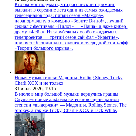
Кто бы мог подумать, что российский стриминг
вывалит в середине лета одни из самых ожидаемых
телесериалов года: пятый сезон «Мажора»,
паранормальную комедию «Зовите Витю!», лучший
сериал с фестиваля «Пилот» — «Паша» и даже кибер-
драму «Фейк». Из зарубежных особо ожидаемых
телепроектов — третий сезон сай-фая «Укрытие»,
приквел «Блондинки в законе» и очередной спин-офф
«Теории большого взрыва».
Новая музыка июля: Мадонна, Rolling Stones, Tricky,
Charli XCX и не только
31 июля 2026,
19:15
В июле в мир большой музыки вернулись гранды.
Слушаем новые альбомы ветеранов сцены разной
степени «выдержки» — Мадонны, Rolling Stones, The
Strokes, а так же Tricky, Charlie XCX и Jack White.