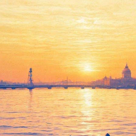
К «Авроре» причалит
«Адмирабль» Павла Кашина