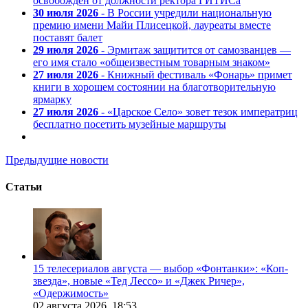
освобожден от должности ректора ГИТИСа
30 июля 2026
- В России учредили национальную
премию имени Майи Плисецкой, лауреаты вместе
поставят балет
29 июля 2026
- Эрмитаж защитится от самозванцев —
его имя стало «общеизвестным товарным знаком»
27 июля 2026
- Книжный фестиваль «Фонарь» примет
книги в хорошем состоянии на благотворительную
ярмарку
27 июля 2026
- «Царское Село» зовет тезок императриц
бесплатно посетить музейные маршруты
Предыдущие новости
Статьи
15 телесериалов августа — выбор «Фонтанки»: «Коп-
звезда», новые «Тед Лессо» и «Джек Ричер»,
«Одержимость»
02 августа 2026,
18:53