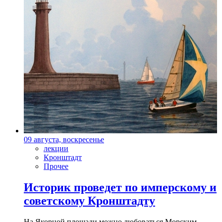
09 августа, воскресенье
лекции
Кронштадт
Прочее
Историк проведет по имперскому и
советскому Кронштадту
На Якорной площади можно любоваться Морским