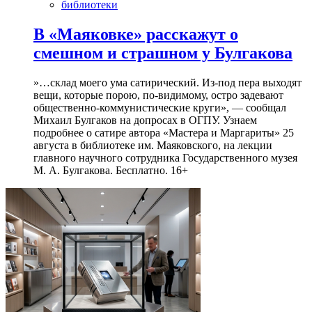
библиотеки
В «Маяковке» расскажут о
смешном и страшном у Булгакова
»…склад моего ума сатирический. Из-под пера выходят
вещи, которые порою, по-видимому, остро задевают
общественно-коммунистические круги», — сообщал
Михаил Булгаков на допросах в ОГПУ. Узнаем
подробнее о сатире автора «Мастера и Маргариты» 25
августа в библиотеке им. Маяковского, на лекции
главного научного сотрудника Государственного музея
М. А. Булгакова. Бесплатно. 16+