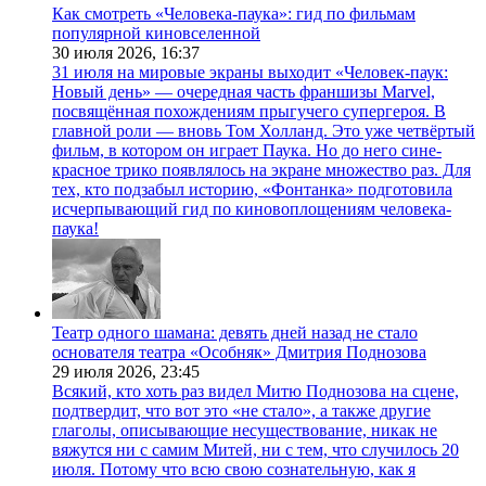
Как смотреть «Человека-паука»: гид по фильмам
популярной киновселенной
30 июля 2026,
16:37
31 июля на мировые экраны выходит «Человек-паук:
Новый день» — очередная часть франшизы Marvel,
посвящённая похождениям прыгучего супергероя. В
главной роли — вновь Том Холланд. Это уже четвёртый
фильм, в котором он играет Паука. Но до него сине-
красное трико появлялось на экране множество раз. Для
тех, кто подзабыл историю, «Фонтанка» подготовила
исчерпывающий гид по киновоплощениям человека-
паука!
Театр одного шамана: девять дней назад не стало
основателя театра «Особняк» Дмитрия Поднозова
29 июля 2026,
23:45
Всякий, кто хоть раз видел Митю Поднозова на сцене,
подтвердит, что вот это «не стало», а также другие
глаголы, описывающие несуществование, никак не
вяжутся ни с самим Митей, ни с тем, что случилось 20
июля. Потому что всю свою сознательную, как я