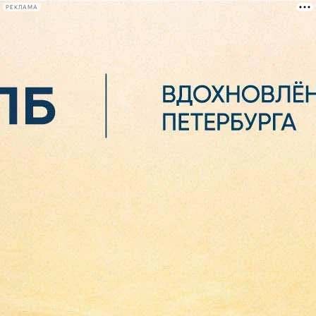
РЕКЛАМА
Афиша Plus
#телегид
Фонтанка.ру
Сегодня:
2026.08.07
02:03
Афиша Plus
кино
спектакли
выставки
концерты
лекции
книги
афиша плюс
новости
+