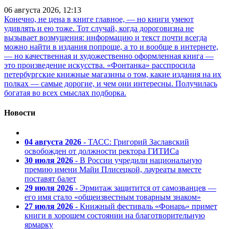
06 августа 2026, 12:13
Конечно, не цена в книге главное, — но книги умеют
удивлять и ею тоже. Тот случай, когда дороговизна не
вызывает возмущения: информацию и текст почти всегда
можно найти в издания попроще, а то и вообще в интернете,
— но качественная и художественно оформленная книга —
это произведение искусства. «Фонтанка» расспросила
петербургские книжные магазины о том, какие издания на их
полках — самые дорогие, и чем они интересны. Получилась
богатая во всех смыслах подборка.
Новости
04 августа 2026
- ТАСС: Григорий Заславский
освобожден от должности ректора ГИТИСа
30 июля 2026
- В России учредили национальную
премию имени Майи Плисецкой, лауреаты вместе
поставят балет
29 июля 2026
- Эрмитаж защитится от самозванцев —
его имя стало «общеизвестным товарным знаком»
27 июля 2026
- Книжный фестиваль «Фонарь» примет
книги в хорошем состоянии на благотворительную
ярмарку