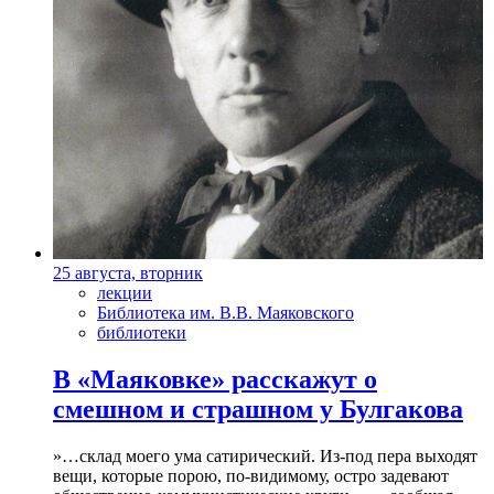
25 августа, вторник
лекции
Библиотека им. В.В. Маяковского
библиотеки
В «Маяковке» расскажут о
смешном и страшном у Булгакова
»…склад моего ума сатирический. Из-под пера выходят
вещи, которые порою, по-видимому, остро задевают