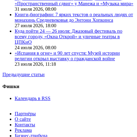
«Пространственный сдвиг» у Манежа и «Музыка мира»
31 июля 2026,
08:00
Книги-биографии: 7 ярких текстов о реальных людях от
монахинь Средневековья до Энтони Хопкинса
27 июля 2026,
18:00
Куда пойти 24 — 26 июля: Джазовый фестиваль по
всему городу, «Окна Открой» и уличные театры в
ЦПКиО
24 июля 2026,
08:00
«Испания в огне» и 90 лет спустя: Музей истории
религии открыл выставку о гражданской войне
23 июля 2026,
11:18
Предыдущие статьи
Фишки
Календарь в RSS
Партнёры
О сайте
Контакты
Реклама
Бизнес-трибуна