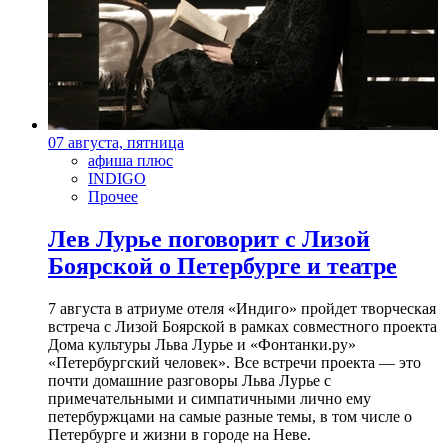
07 августа, пятница
афиша плюс
INDIGO
Прочее
Лев Лурье поговорит с Лизой
Боярской о Петербурге и театре
7 августа в атриуме отеля «Индиго» пройдет творческая
встреча с Лизой Боярской в рамках совместного проекта
Дома культуры Льва Лурье и «Фонтанки.ру»
«Петербургский человек». Все встречи проекта — это
почти домашние разговоры Льва Лурье с
примечательными и симпатичными лично ему
петербуржцами на самые разные темы, в том числе о
Петербурге и жизни в городе на Неве.