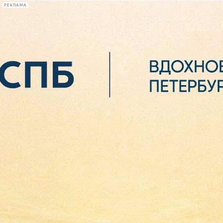
РЕКЛАМА
Афиша Plus
#телегид
Фонтанка.ру
Сегодня:
2026.08.07
07:45
Афиша Plus
кино
спектакли
выставки
концерты
лекции
книги
афиша плюс
новости
+