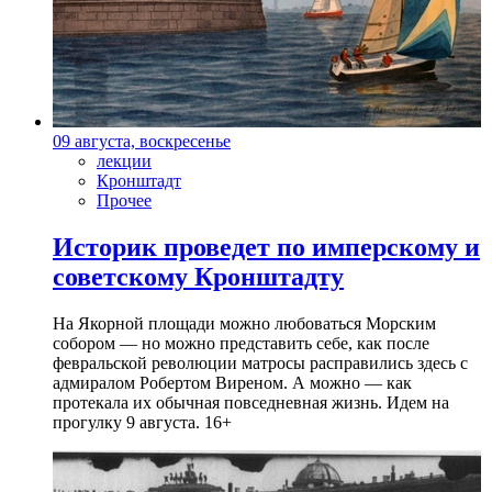
09 августа, воскресенье
лекции
Кронштадт
Прочее
Историк проведет по имперскому и
советскому Кронштадту
На Якорной площади можно любоваться Морским
собором — но можно представить себе, как после
февральской революции матросы расправились здесь с
адмиралом Робертом Виреном. А можно — как
протекала их обычная повседневная жизнь. Идем на
прогулку 9 августа. 16+