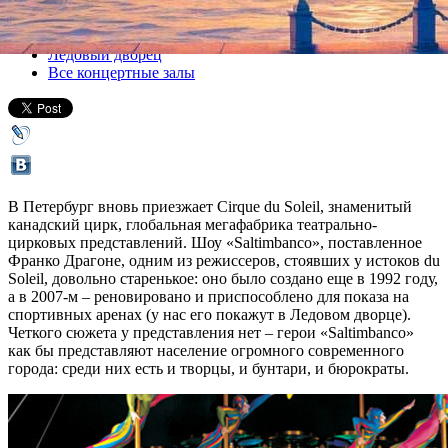
Все спектакли
Ледовый дворец
Все концертные залы
В Петербург вновь приезжает Cirque du Soleil, знаменитый
канадский цирк, глобальная мегафабрика театрально-
цирковых представлений. Шоу «Saltimbanco», поставленное
Франко Драгоне, одним из режиссеров, стоявших у истоков du
Soleil, довольно старенькое: оно было создано еще в 1992 году,
а в 2007-м – реновировано и приспособлено для показа на
спортивных аренах (у нас его покажут в Ледовом дворце).
Четкого сюжета у представления нет – герои «Saltimbanco»
как бы представляют население огромного современного
города: среди них есть и творцы, и бунтари, и бюрократы.