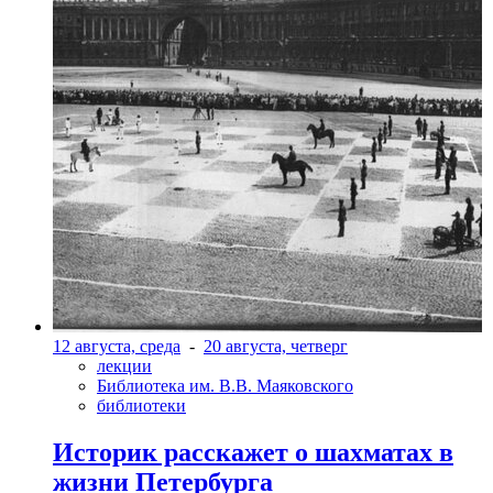
12 августа, среда
-
20 августа, четверг
лекции
Библиотека им. В.В. Маяковского
библиотеки
Историк расскажет о шахматах в
жизни Петербурга