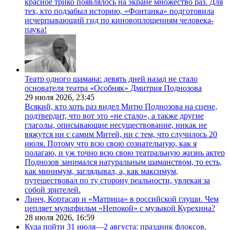
красное трико появлялось на экране множество раз. Для
тех, кто подзабыл историю, «Фонтанка» подготовила
исчерпывающий гид по киновоплощениям человека-
паука!
Театр одного шамана: девять дней назад не стало
основателя театра «Особняк» Дмитрия Поднозова
29 июля 2026,
23:45
Всякий, кто хоть раз видел Митю Поднозова на сцене,
подтвердит, что вот это «не стало», а также другие
глаголы, описывающие несуществование, никак не
вяжутся ни с самим Митей, ни с тем, что случилось 20
июля. Потому что всю свою сознательную, как я
полагаю, и уж точно всю свою театральную жизнь актер
Поднозов занимался натуральным шаманством, то есть,
как минимум, заглядывал, а, как максимум,
путешествовал по ту сторону реальности, увлекая за
собой зрителей.
Линч, Кортасар и «Матрица» в российской глуши. Чем
цепляет мультфильм «Непокой» с музыкой Курехина?
28 июля 2026,
16:59
Куда пойти 31 июля—2 августа: праздник флоксов,