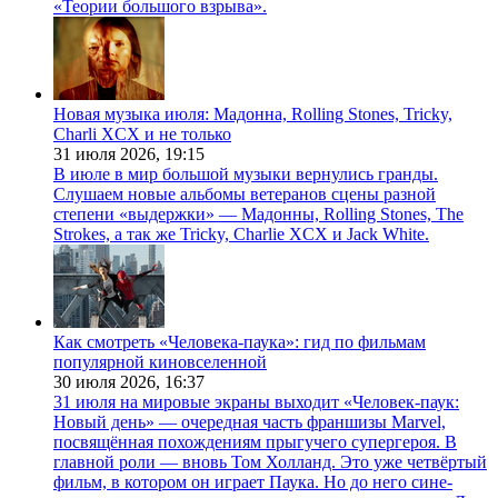
«Теории большого взрыва».
Новая музыка июля: Мадонна, Rolling Stones, Tricky,
Charli XCX и не только
31 июля 2026,
19:15
В июле в мир большой музыки вернулись гранды.
Слушаем новые альбомы ветеранов сцены разной
степени «выдержки» — Мадонны, Rolling Stones, The
Strokes, а так же Tricky, Charlie XCX и Jack White.
Как смотреть «Человека-паука»: гид по фильмам
популярной киновселенной
30 июля 2026,
16:37
31 июля на мировые экраны выходит «Человек-паук:
Новый день» — очередная часть франшизы Marvel,
посвящённая похождениям прыгучего супергероя. В
главной роли — вновь Том Холланд. Это уже четвёртый
фильм, в котором он играет Паука. Но до него сине-