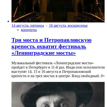
14 августа, пятница
-
16 августа, воскресенье
концерты
Три моста и Петропавловскую
крепость охватит фестиваль
«Ленинградские мосты»
Музыкальный фестиваль «Ленинградские мосты»
пройдет в Петербурге в 11-й раз. Инди-поп исполнители
выступят 14, 15 и 16 августа в Петропавловской
крепости и на трех мостах в центре. Вход свободный. 0+