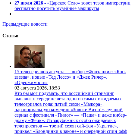
27 июля 2026
- «Царское Село» зовет тезок императриц
бесплатно посетить музейные маршруты
Предыдущие новости
Статьи
15 телесериалов августа — выбор «Фонтанки»: «Коп-
звезда», новые «Тед Лессо» и «Джек Ричер»,
«Одержимость»
02 августа 2026,
18:53
Кто бы мог подумать, что российский стриминг
вывалит в середине лета одни из самых ожидаемых
телесериалов года: пятый сезон «Мажора»,
паранормальную комедию «Зовите Витю!», лучший
сериал с фестиваля «Пилот» — «Паша» и даже кибер-
драму «Фейк». Из зарубежных особо ожидаемых
телепроектов — третий сезон сай-фая «Укрытие»,
приквел «Блондинки в законе» и очередной спин-офф