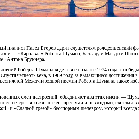
пный пианист Павел Егоров дарит слушателям рождественский ф
жизни — «Карнавал» Роберта Шумана, Балладу и Мазурки Шопена
е» Антона Брукнера.
чинений Роберта Шумана ведет свое начало с 1974 года, с побе
пустя четверть века, в 1989 году, за выдающиеся достижения 
 престижной Международной премии Роберта Шумана, также из
новенных смен настроений, объединяют два этих имени — Шуман
онести через всю жизнь с ее горестями и невзгодами, светлый вз
ой» и «Сладкой грезой» бесспорным шедевром, который всегда хо