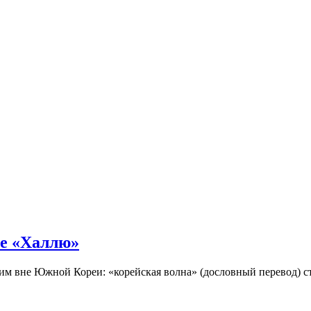
не «Халлю»
огим вне Южной Кореи: «корейская волна» (дословный перевод)