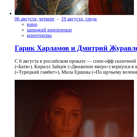
06 августа, четверг
-
19 августа, среда
кино
широкий кинопрокат
кинотеатры
Гарик Харламов и Дмитрий Журавлев
С 6 августа в российском прокате — спин-офф сказочно
(«Батя»). Кирилл Зайцев («Движение вверх») вернулся в
(«Турецкий гамбит»), Мила Ершова («По щучьему велени