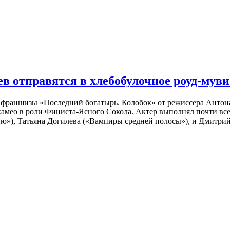
 отправятся в хлебобулочное роуд-муви
й франшизы «Последний богатырь. Колобок» от режиссера Анто
 камео в роли Финиста-Ясного Сокола. Актер выполнял почти вс
ю»), Татьяна Догилева («Вампиры средней полосы»), и Дмитрий