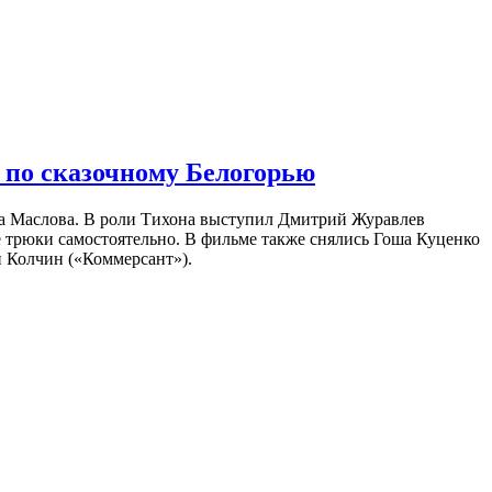
 по сказочному Белогорью
на Маслова. В роли Тихона выступил Дмитрий Журавлев
е трюки самостоятельно. В фильме также снялись Гоша Куценко
 Колчин («Коммерсант»).