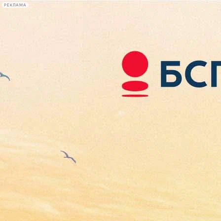
РЕКЛАМА
Афиша Plus
#телегид
Фонтанка.ру
Сегодня:
2026.08.06
16:08
Афиша Plus
кино
спектакли
выставки
концерты
лекции
книги
афиша плюс
новости
+