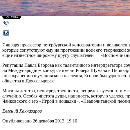
Все концерты
7 января профессор петербургской консерватории и великоле
которые сопутствуют ему на протяжении всей его творческой 
еще неизвестное широкому кругу слушателей — «Воспоминани
Репутация Павла Егорова как талантливого интерпретатора со
на Международном конкурсе имени Робера Шумана в Цвиккау. С
по сохранению шумановского наследия, Егоров был удостоен
общества в Дюссельдорфе.
Мотивы детства, непосредственности, непредсказуемости и мг
случайно. Особая чистота души, наивность, которую удалось пр
Чайковского с его «Игрой в лошадки», «Неаполитанской песенк
Евгений Хакназаров
Опубликовано 26 декабря 2013, 19:10