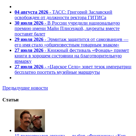
04 августа 2026
- ТАСС: Григорий Заславский
освобожден от должности ректора ГИТИСа
30 июля 2026
- В России учредили национальную
премию имени Майи Плисецкой, лауреаты вместе
поставят балет
29 июля 2026
- Эрмитаж защитится от самозванцев —
его имя стало «общеизвестным товарным знаком»
27 июля 2026
- Книжный фестиваль «Фонарь» примет
книги в хорошем состоянии на благотворительную
ярмарку
27 июля 2026
- «Царское Село» зовет тезок императриц
бесплатно посетить музейные маршруты
Предыдущие новости
Статьи
15 телесериалов августа — выбор «Фонтанки»: «Коп-