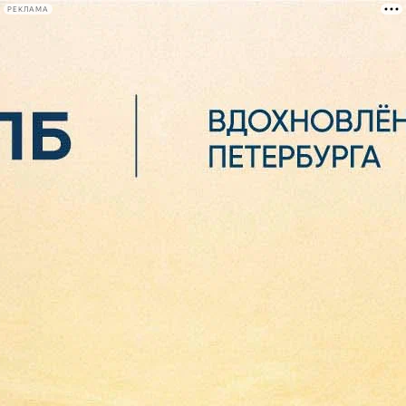
РЕКЛАМА
Афиша Plus
#телегид
Фонтанка.ру
Сегодня:
2026.08.06
18:19
Афиша Plus
кино
спектакли
выставки
концерты
лекции
книги
афиша плюс
новости
+