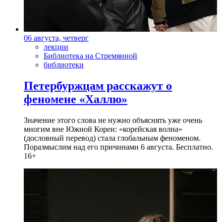
06 августа, четверг
лекции
Библиотека на Стремянной
библиотеки
Петербуржцам расскажут о
феномене «Халлю»
Значение этого слова не нужно объяснять уже очень
многим вне Южной Кореи: «корейская волна»
(дословный перевод) стала глобальным феноменом.
Поразмыслим над его причинами 6 августа. Бесплатно.
16+