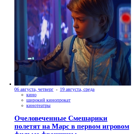
06 августа, четверг
-
19 августа, среда
кино
широкий кинопрокат
кинотеатры
Очеловеченные Смешарики
полетят на Марс в первом игровом