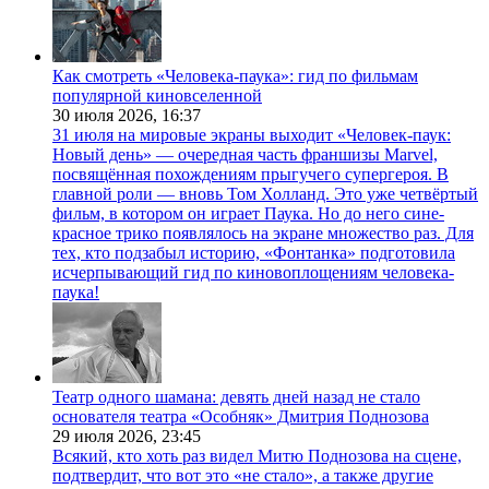
Как смотреть «Человека-паука»: гид по фильмам
популярной киновселенной
30 июля 2026,
16:37
31 июля на мировые экраны выходит «Человек-паук:
Новый день» — очередная часть франшизы Marvel,
посвящённая похождениям прыгучего супергероя. В
главной роли — вновь Том Холланд. Это уже четвёртый
фильм, в котором он играет Паука. Но до него сине-
красное трико появлялось на экране множество раз. Для
тех, кто подзабыл историю, «Фонтанка» подготовила
исчерпывающий гид по киновоплощениям человека-
паука!
Театр одного шамана: девять дней назад не стало
основателя театра «Особняк» Дмитрия Поднозова
29 июля 2026,
23:45
Всякий, кто хоть раз видел Митю Поднозова на сцене,
подтвердит, что вот это «не стало», а также другие