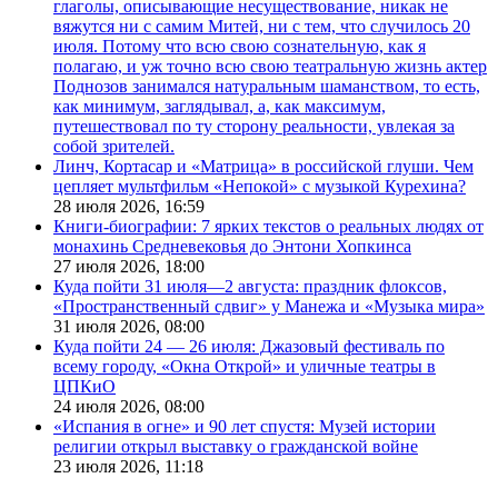
глаголы, описывающие несуществование, никак не
вяжутся ни с самим Митей, ни с тем, что случилось 20
июля. Потому что всю свою сознательную, как я
полагаю, и уж точно всю свою театральную жизнь актер
Поднозов занимался натуральным шаманством, то есть,
как минимум, заглядывал, а, как максимум,
путешествовал по ту сторону реальности, увлекая за
собой зрителей.
Линч, Кортасар и «Матрица» в российской глуши. Чем
цепляет мультфильм «Непокой» с музыкой Курехина?
28 июля 2026,
16:59
Книги-биографии: 7 ярких текстов о реальных людях от
монахинь Средневековья до Энтони Хопкинса
27 июля 2026,
18:00
Куда пойти 31 июля—2 августа: праздник флоксов,
«Пространственный сдвиг» у Манежа и «Музыка мира»
31 июля 2026,
08:00
Куда пойти 24 — 26 июля: Джазовый фестиваль по
всему городу, «Окна Открой» и уличные театры в
ЦПКиО
24 июля 2026,
08:00
«Испания в огне» и 90 лет спустя: Музей истории
религии открыл выставку о гражданской войне
23 июля 2026,
11:18