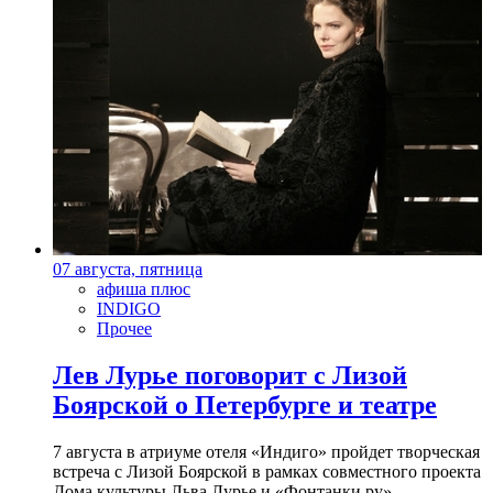
07 августа, пятница
афиша плюс
INDIGO
Прочее
Лев Лурье поговорит с Лизой
Боярской о Петербурге и театре
7 августа в атриуме отеля «Индиго» пройдет творческая
встреча с Лизой Боярской в рамках совместного проекта
Дома культуры Льва Лурье и «Фонтанки.ру»