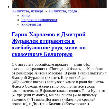
06 августа, четверг
-
19 августа, среда
кино
широкий кинопрокат
кинотеатры
Гарик Харламов и Дмитрий
Журавлев отправятся в
хлебобулочное роуд-муви по
сказочному Белогорью
С 6 августа в российском прокате — спин-офф
сказочной франшизы «Последний богатырь. Колобок»
от режиссера Антона Маслова. В роли Тихона выступил
Дмитрий Журавлев («Батя»). Кирилл Зайцев
(«Движение вверх») вернулся в камео в роли Финиста-
Ясного Сокола. Актер выполнял почти все трюки
самостоятельно. В фильме также снялись Гоша Куценко
(«Турецкий гамбит»), Мила Ершова («По щучьему
велению»), Татьяна Догилева («Вампиры средней
полосы»), и Дмитрий Колчин («Коммерсант»).