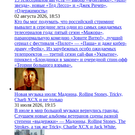
звезда», новые «Тед Лессо» и «Джек Ричер»,
«Одержимость»
02 августа 2026,
18:53
Кто бы мог подумать, что российский стриминг
вывалит в середине лета одни из самых ожидаемых
телесериалов года: пятый сезон «Мажора»,
паранормальную комедию «Зовите Витю!», лучший
сериал с фестиваля «Пилот» — «Паша» и даже кибер-
драму «Фейк». Из зарубежных особо ожидаемых
телепроектов — третий сезон сай-фая «Укрытие»,
приквел «Блондинки в законе» и очередной спин-офф
«Теории большого взрыва».
Новая музыка июля: Мадонна, Rolling Stones, Tricky,
Charli XCX и не только
31 июля 2026,
19:15
В июле в мир большой музыки вернулись гранды.
Слушаем новые альбомы ветеранов сцены разной
степени «выдержки» — Мадонны, Rolling Stones, The
Strokes, а так же Tricky, Charlie XCX и Jack White.