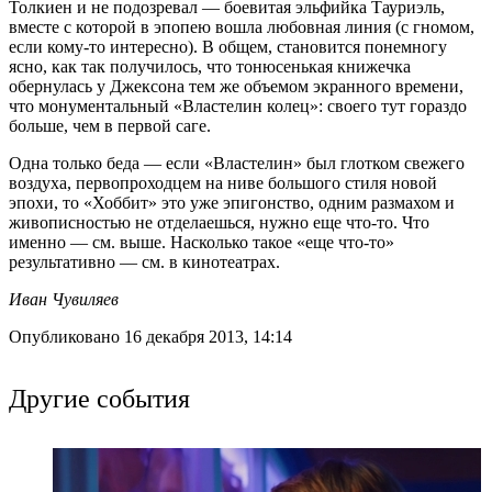
Толкиен и не подозревал — боевитая эльфийка Тауриэль,
вместе с которой в эпопею вошла любовная линия (с гномом,
если кому-то интересно). В общем, становится понемногу
ясно, как так получилось, что тонюсенькая книжечка
обернулась у Джексона тем же объемом экранного времени,
что монументальный «Властелин колец»: своего тут гораздо
больше, чем в первой саге.
Одна только беда — если «Властелин» был глотком свежего
воздуха, первопроходцем на ниве большого стиля новой
эпохи, то «Хоббит» это уже эпигонство, одним размахом и
живописностью не отделаешься, нужно еще что-то. Что
именно — см. выше. Насколько такое «еще что-то»
результативно — см. в кинотеатрах.
Иван Чувиляев
Опубликовано 16 декабря 2013, 14:14
Другие события