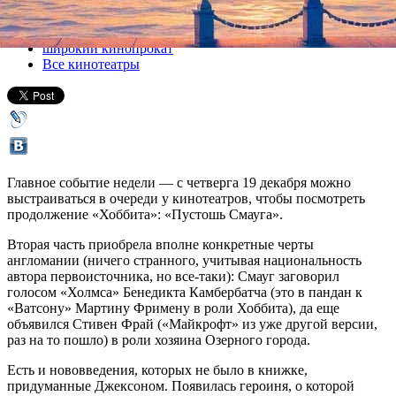
Все кино
широкий кинопрокат
Все кинотеатры
Главное событие недели — с четверга 19 декабря можно
выстраиваться в очереди у кинотеатров, чтобы посмотреть
продолжение «Хоббита»: «Пустошь Смауга».
Вторая часть приобрела вполне конкретные черты
англомании (ничего странного, учитывая национальность
автора первоисточника, но все-таки): Смауг заговорил
голосом «Холмса» Бенедикта Камбербатча (это в пандан к
«Ватсону» Мартину Фримену в роли Хоббита), да еще
объявился Стивен Фрай («Майкрофт» из уже другой версии,
раз на то пошло) в роли хозяина Озерного города.
Есть и нововведения, которых не было в книжке,
придуманные Джексоном. Появилась героиня, о которой