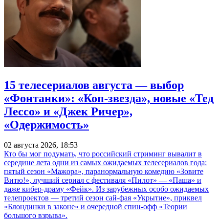
15 телесериалов августа — выбор
«Фонтанки»: «Коп-звезда», новые «Тед
Лессо» и «Джек Ричер»,
«Одержимость»
02 августа 2026, 18:53
Кто бы мог подумать, что российский стриминг вывалит в
середине лета одни из самых ожидаемых телесериалов года:
пятый сезон «Мажора», паранормальную комедию «Зовите
Витю!», лучший сериал с фестиваля «Пилот» — «Паша» и
даже кибер-драму «Фейк». Из зарубежных особо ожидаемых
телепроектов — третий сезон сай-фая «Укрытие», приквел
«Блондинки в законе» и очередной спин-офф «Теории
большого взрыва».