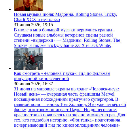
Новая музыка июля: Мадонна, Rolling Stones, Tricky,
Charli XCX и не только
31 июля 2026,
19:15
В июле в мир большой музыки вернулись гранды.
Слушаем новые альбомы ветеранов сцены разной
степени «выдержки» — Мадонны, Rolling Stones, The
Strokes, а так же Tricky, Charlie XCX и Jack White.
Как смотреть «Человека-паука»: гид по фильмам
популярной киновселенной
30 июля 2026,
16:37
31 июля на мировые экраны выходит «Человек-паук:
Новый день» — очередная часть франшизы Marvel,
посвящённая похождениям прыгучего супергероя. В
главной роли — вновь Том Холланд. Это уже четвёртый
фильм, в котором он играет Паука. Но до него сине-
красное трико появлялось на экране множество раз. Для
тех, кто подзабыл историю, «Фонтанка» подготовила
исчерпывающий гид по киновоплощениям человека-