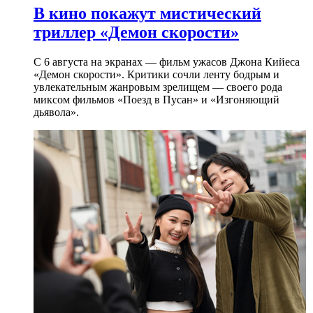
В кино покажут мистический
триллер «Демон скорости»
С 6 августа на экранах — фильм ужасов Джона Кийеса
«Демон скорости». Критики сочли ленту бодрым и
увлекательным жанровым зрелищeм — своего рода
миксом фильмов «Поезд в Пусан» и «Изгоняющий
дьявола».