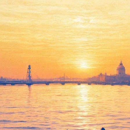
"Хоббит. Пустошь Смауга"
19 декабря 2013, четверг
-
15 января 2014, среда
Версия для печати