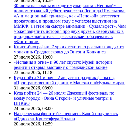
28 июля 2026,
16:59
30 июля на экраны выходит мультфильм «Непокой» —
полнометражный дебют режиссера Леонида Шмелькова.
«Анимационный триллер», как «Непокой» аттестуют
прокатчики, в прошлом году с успехом выступил на
ММКФ, а затем на смотре анимации «Суздальфест». Чем
может зацепить история про двух друзей, свернувших в
придорожный отель — рассказывает обозреватель
«Фонтанки».
Книги-биографии: 7 ярких текстов о реальных людях от
монахинь Средневековья до Энтони Хопкинса
27 июля 2026,
18:00
«Испания в огне» и 90 лет спустя: Музей истории
религии открыл выставку о гражданской войне
23 июля 2026,
11:18
Куда пойти 31 июля—2 августа: праздник флоксов,
«Пространственный сдвиг» у Манежа и «Музыка мира»
31 июля 2026,
08:00
Куда пойти 24 — 26 июля: Джазовый фестиваль по
всему городу, «Окна Открой» и уличные театры в
ЦПКиО
24 июля 2026,
08:00
На греческом фронте без перемен. Какой получилась
«Одиссея» Кристофера Нолана
20 июля 2026,
12:59