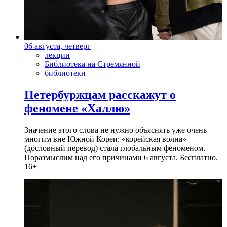
06 августа, четверг
лекции
Библиотека на Стремянной
библиотеки
Петербуржцам расскажут о
феномене «Халлю»
Значение этого слова не нужно объяснять уже очень
многим вне Южной Кореи: «корейская волна»
(дословный перевод) стала глобальным феноменом.
Поразмыслим над его причинами 6 августа. Бесплатно.
16+