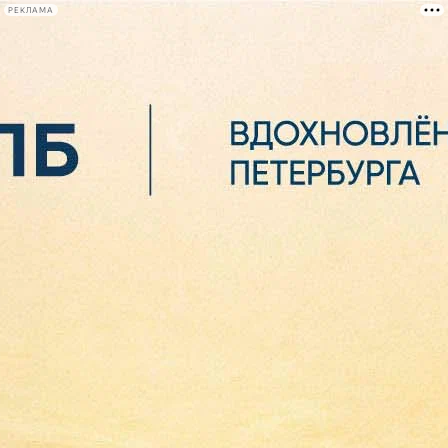
РЕКЛАМА
Афиша Plus
#телегид
Фонтанка.ру
Сегодня:
2026.08.06
05:39
Афиша Plus
кино
спектакли
выставки
концерты
лекции
книги
афиша плюс
новости
+