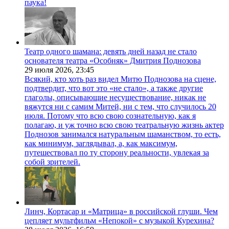
паука!
Театр одного шамана: девять дней назад не стало
основателя театра «Особняк» Дмитрия Поднозова
29 июля 2026,
23:45
Всякий, кто хоть раз видел Митю Поднозова на сцене,
подтвердит, что вот это «не стало», а также другие
глаголы, описывающие несуществование, никак не
вяжутся ни с самим Митей, ни с тем, что случилось 20
июля. Потому что всю свою сознательную, как я
полагаю, и уж точно всю свою театральную жизнь актер
Поднозов занимался натуральным шаманством, то есть,
как минимум, заглядывал, а, как максимум,
путешествовал по ту сторону реальности, увлекая за
собой зрителей.
Линч, Кортасар и «Матрица» в российской глуши. Чем
цепляет мультфильм «Непокой» с музыкой Курехина?