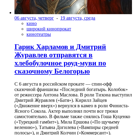
06 августа, четверг
-
19 августа, среда
кино
широкий кинопрокат
кинотеатры
Гарик Харламов и Дмитрий
Журавлев отправятся в
хлебобулочное роуд-муви по
сказочному Белогорью
С 6 августа в российском прокате — спин-офф
сказочной франшизы «Последний богатырь. Колобок»
от режиссера Антона Маслова. В роли Тихона выступил
Дмитрий Журавлев («Батя»). Кирилл Зайцев
(«Движение вверх») вернулся в камео в роли Финиста-
Ясного Сокола. Актер выполнял почти все трюки
самостоятельно. В фильме также снялись Гоша Куценко
(«Турецкий гамбит»), Мила Ершова («По щучьему
велению»), Татьяна Догилева («Вампиры средней
полосы»), и Дмитрий Колчин («Коммерсант»).