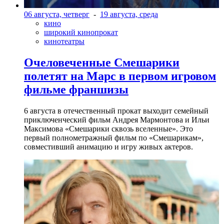
06 августа, четверг
-
19 августа, среда
кино
широкий кинопрокат
кинотеатры
Очеловеченные Смешарики
полетят на Марс в первом игровом
фильме франшизы
6 августа в отечественный прокат выходит семейный
приключенческий фильм Андрея Мармонтова и Ильи
Максимова «Смешарики сквозь вселенные». Это
первый полнометражный фильм по «Смешарикам»,
совместивший анимацию и игру живых актеров.