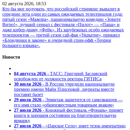
02 августа 2026, 18:53
Кто бы мог подумать, что российский стриминг вывалит в
середине лета одни из самых ожидаемых телесериалов года:
пятый сезон «Мажора», паранормальную комедию «Зовите
Витю!», лучший сериал с фестиваля «Пилот» — «Паша» и
даже кибер-драму «Фейк». Из зарубежных особо ожидаемых
телепроектов — третий сезон сай-фая «Укрытие», приквел
«Блондинки в законе» и очередной спин-офф «Теории
большого взрыва».
Новости
04 августа 2026
- ТАСС: Григорий Заславский
освобожден от должности ректора ГИТИСа
30 июля 2026
- В России учредили национальную
премию имени Майи Плисецкой, лауреаты вместе
поставят балет
29 июля 2026
- Эрмитаж защитится от самозванцев —
его имя стало «общеизвестным товарным знаком»
27 июля 2026
- Книжный фестиваль «Фонарь» примет
книги в хорошем состоянии на благотворительную
ярмарку
27 июля 2026
- «Царское Село» зовет тезок императриц