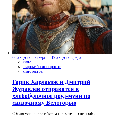
06 августа, четверг
-
19 августа, среда
кино
широкий кинопрокат
кинотеатры
Гарик Харламов и Дмитрий
Журавлев отправятся в
хлебобулочное роуд-муви по
сказочному Белогорью
С 6 августа в российском прокате — спин-офф