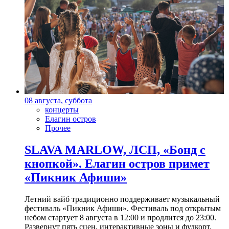
08 августа, суббота
концерты
Елагин остров
Прочее
SLAVA MARLOW, ЛСП, «Бонд с
кнопкой». Елагин остров примет
«Пикник Афиши»
Летний вайб традиционно поддерживает музыкальный
фестиваль «Пикник Афиши». Фестиваль под открытым
небом стартует 8 августа в 12:00 и продлится до 23:00.
Развернут пять сцен, интерактивные зоны и фудкорт.