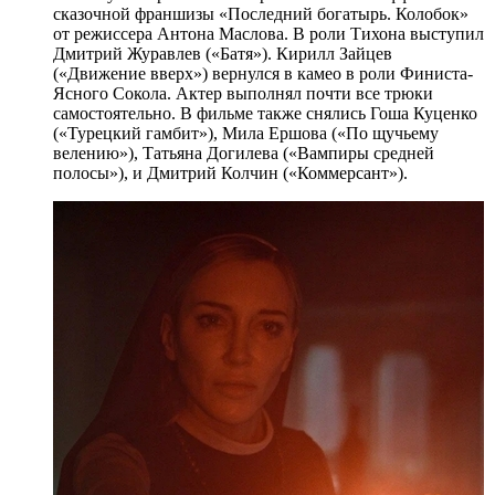
сказочной франшизы «Последний богатырь. Колобок»
от режиссера Антона Маслова. В роли Тихона выступил
Дмитрий Журавлев («Батя»). Кирилл Зайцев
(«Движение вверх») вернулся в камео в роли Финиста-
Ясного Сокола. Актер выполнял почти все трюки
самостоятельно. В фильме также снялись Гоша Куценко
(«Турецкий гамбит»), Мила Ершова («По щучьему
велению»), Татьяна Догилева («Вампиры средней
полосы»), и Дмитрий Колчин («Коммерсант»).