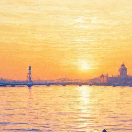
Леонид Парфенов представит
второй том "Российской
империи"