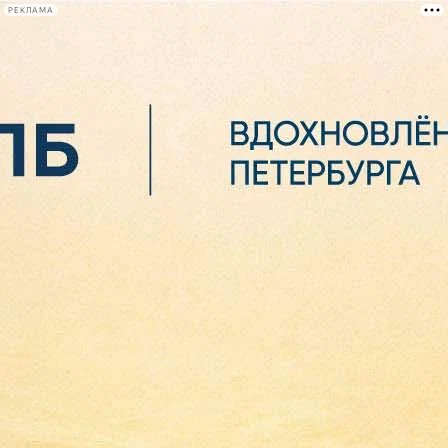
РЕКЛАМА
Афиша Plus
#телегид
Фонтанка.ру
Сегодня:
2026.08.06
05:44
Афиша Plus
кино
спектакли
выставки
концерты
лекции
книги
афиша плюс
новости
+