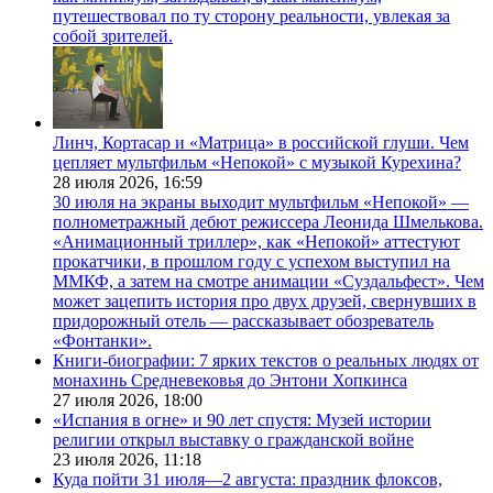
путешествовал по ту сторону реальности, увлекая за
собой зрителей.
Линч, Кортасар и «Матрица» в российской глуши. Чем
цепляет мультфильм «Непокой» с музыкой Курехина?
28 июля 2026,
16:59
30 июля на экраны выходит мультфильм «Непокой» —
полнометражный дебют режиссера Леонида Шмелькова.
«Анимационный триллер», как «Непокой» аттестуют
прокатчики, в прошлом году с успехом выступил на
ММКФ, а затем на смотре анимации «Суздальфест». Чем
может зацепить история про двух друзей, свернувших в
придорожный отель — рассказывает обозреватель
«Фонтанки».
Книги-биографии: 7 ярких текстов о реальных людях от
монахинь Средневековья до Энтони Хопкинса
27 июля 2026,
18:00
«Испания в огне» и 90 лет спустя: Музей истории
религии открыл выставку о гражданской войне
23 июля 2026,
11:18
Куда пойти 31 июля—2 августа: праздник флоксов,