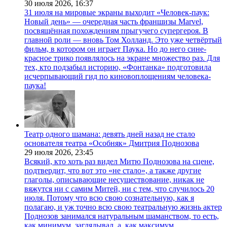
30 июля 2026,
16:37
31 июля на мировые экраны выходит «Человек-паук:
Новый день» — очередная часть франшизы Marvel,
посвящённая похождениям прыгучего супергероя. В
главной роли — вновь Том Холланд. Это уже четвёртый
фильм, в котором он играет Паука. Но до него сине-
красное трико появлялось на экране множество раз. Для
тех, кто подзабыл историю, «Фонтанка» подготовила
исчерпывающий гид по киновоплощениям человека-
паука!
Театр одного шамана: девять дней назад не стало
основателя театра «Особняк» Дмитрия Поднозова
29 июля 2026,
23:45
Всякий, кто хоть раз видел Митю Поднозова на сцене,
подтвердит, что вот это «не стало», а также другие
глаголы, описывающие несуществование, никак не
вяжутся ни с самим Митей, ни с тем, что случилось 20
июля. Потому что всю свою сознательную, как я
полагаю, и уж точно всю свою театральную жизнь актер
Поднозов занимался натуральным шаманством, то есть,
как минимум, заглядывал, а, как максимум,