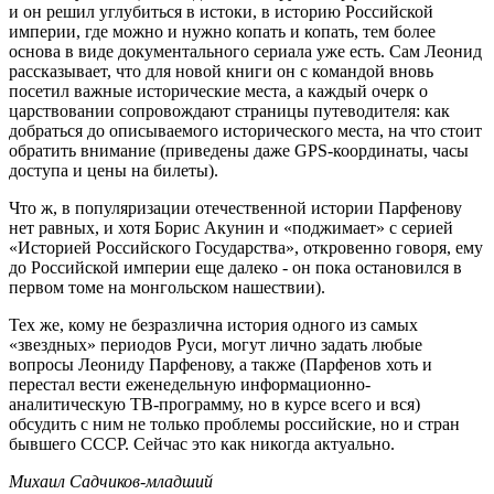
и он решил углубиться в истоки, в историю Российской
империи, где можно и нужно копать и копать, тем более
основа в виде документального сериала уже есть. Сам Леонид
рассказывает, что для новой книги он с командой вновь
посетил важные исторические места, а каждый очерк о
царствовании сопровождают страницы путеводителя: как
добраться до описываемого исторического места, на что стоит
обратить внимание (приведены даже GPS-координаты, часы
доступа и цены на билеты).
Что ж, в популяризации отечественной истории Парфенову
нет равных, и хотя Борис Акунин и «поджимает» с серией
«Историей Российского Государства», откровенно говоря, ему
до Российской империи еще далеко - он пока остановился в
первом томе на монгольском нашествии).
Тех же, кому не безразлична история одного из самых
«звездных» периодов Руси, могут лично задать любые
вопросы Леониду Парфенову, а также (Парфенов хоть и
перестал вести еженедельную информационно-
аналитическую ТВ-программу, но в курсе всего и вся)
обсудить с ним не только проблемы российские, но и стран
бывшего СССР. Сейчас это как никогда актуально.
Михаил Садчиков-младший