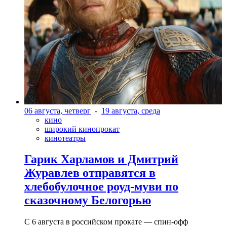
06 августа, четверг
-
19 августа, среда
кино
широкий кинопрокат
кинотеатры
Гарик Харламов и Дмитрий
Журавлев отправятся в
хлебобулочное роуд-муви по
сказочному Белогорью
С 6 августа в российском прокате — спин-офф