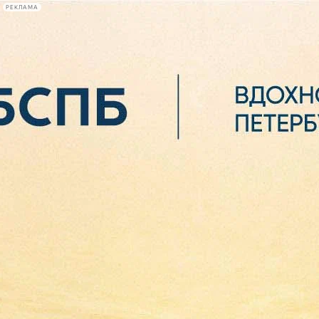
РЕКЛАМА
Афиша Plus
#телегид
Фонтанка.ру
Сегодня:
2026.08.06
02:54
Афиша Plus
кино
спектакли
выставки
концерты
лекции
книги
афиша плюс
новости
+