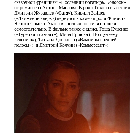
сказочной франшизы «Последний богатырь. Колобок»
от режиссера Антона Маслова. В роли Тихона выступил
Дмитрий Журавлев («Батя»). Кирилл Зайцев
(«Движение вверх») вернулся в камео в роли Финиста-
Ясного Сокола. Актер выполнял почти все трюки
самостоятельно. В фильме также снялись Гоша Куценко
(«Турецкий гамбит»), Мила Ершова («По щучьему
велению»), Татьяна Догилева («Вампиры средней
полосы»), и Дмитрий Колчин («Коммерсант»).