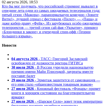
02 августа 2026, 18:53
Кто бы мог подумать, что российский стриминг вывалит в
середине лета одни из самых ожидаемых телесериалов года:
пятый сезон «Мажора», паранормальную комедию «Зовите
Витю!», лучший сериал с фестиваля «Пилот» — «Паша» и
даже кибер-драму «Фейк». Из зарубежных особо ожидаемых
телепроектов — третий сезон сай-фая «Укрытие», приквел
«Блондинки в законе» и очередной спин-офф «Теории
большого взрыва».
Новости
04 августа 2026
- ТАСС: Григорий Заславский
освобожден от должности ректора ГИТИСа
30 июля 2026
- В России учредили национальную
премию имени Майи Плисецкой, лауреаты вместе
поставят балет
29 июля 2026
- Эрмитаж защитится от самозванцев —
его имя стало «общеизвестным товарным знаком»
27 июля 2026
- Книжный фестиваль «Фонарь» примет
книги в хорошем состоянии на благотворительную
ярмарку
27 июля 2026
- «Царское Село» зовет тезок императриц
бесплатно посетить музейные маршруты