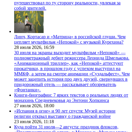
путешествовал по ту сторону реальности, увлекая за
собой зрителей.
Линч, Кортасар и «Матрица» в российской глуши. Чем
цепляет мультфильм «Непокой» с музыкой Курехина?
28 июля 2026,
16:59
30 июля на экраны выходит мультфильм «Непокой» —
полнометражный дебют режиссера Леонида Шмелькова.
«Анимационный триллер», как «Непокой» аттестуют
прокатчики, в прошлом году с успехом выступил на
ММКФ, а затем на смотре анимации «Суздальфест». Чем
может зацепить история про двух друзей, свернувших в
придорожный отель — рассказывает обозреватель
«Фонтанки».
Книги-биографии: 7 ярких текстов о реальных людях от
монахинь Средневековья до Энтони Хопкинса
27 июля 2026,
18:00
«Испания в огне» и 90 лет спустя: Музей истории
религии открыл выставку о гражданской войне
23 июля 2026,
11:18
Куда пойти 31 июля—2 августа: праздник флоксов,