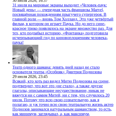
30 июля 2026,
16:37
31 июля на мировые экраны выходит «Человек-паук:
Новый день» — очередная часть франшизы Marvel,
посвящённая похождениям прыгучего супергероя. В
главной роли — вновь Том Холланд. Это уже четвёртый
фильм, в котором он играет Паука. Но до него сине-
красное трико появлялось на экране множество раз. Для
тех, кто подзабыл историю, «Фонтанка» подготовила
исчерпывающий гид по киновоплощениям человека-
паука!
Театр одного шамана: девять дней назад не стало
основателя театра «Особняк» Дмитрия Поднозова
29 июля 2026,
23:45
Всякий, кто хоть раз видел Митю Поднозова на сцене,
подтвердит, что вот это «не стало», а также другие
глаголы, описывающие несуществование, никак не
вяжутся ни с самим Митей, ни с тем, что случилось 20
июля. Потому что всю свою сознательную, как я
полагаю, и уж точно всю свою театральную жизнь актер
Поднозов занимался натуральным шаманством, то есть,
как минимум, заглядывал, а, как максимум,