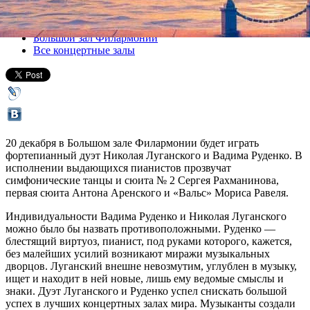
Все концерты
Большой зал Филармонии
Все концертные залы
20 декабря в Большом зале Филармонии будет играть
фортепианный дуэт Николая Луганского и Вадима Руденко. В
исполнении выдающихся пианистов прозвучат
симфонические танцы и сюита № 2 Сергея Рахманинова,
первая сюита Антона Аренского и «Вальс» Мориса Равеля.
Индивидуальности Вадима Руденко и Николая Луганского
можно было бы назвать противоположными. Руденко —
блестящий виртуоз, пианист, под руками которого, кажется,
без малейших усилий возникают миражи музыкальных
дворцов. Луганский внешне невозмутим, углублен в музыку,
ищет и находит в ней новые, лишь ему ведомые смыслы и
знаки. Дуэт Луганского и Руденко успел снискать большой
успех в лучших концертных залах мира. Музыканты создали