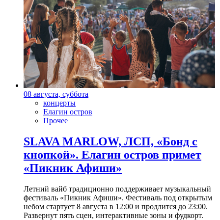
08 августа, суббота
концерты
Елагин остров
Прочее
SLAVA MARLOW, ЛСП, «Бонд с
кнопкой». Елагин остров примет
«Пикник Афиши»
Летний вайб традиционно поддерживает музыкальный
фестиваль «Пикник Афиши». Фестиваль под открытым
небом стартует 8 августа в 12:00 и продлится до 23:00.
Развернут пять сцен, интерактивные зоны и фудкорт.