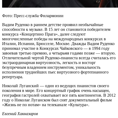
Фото: Пресс-служба Филармонии
Вадим Руденко в раннем детстве проявил необычайные
способности к музыке. В 15 лет он становится победителем
конкурса «Концертино Прага», далее следуют
многочисленные победы на международных конкурсах в
Италии, Испании, Брюсселе, Москве. Дважды Вадим Руденко
принимал участие в Конкурсах Чайковского — в 1994 году
завоевав третью премию, а четырьмя годами позже — вторую.
Отличительной чертой Руденко-пианиста всегда считалась его
экстраординарная виртуозность, легкость и восторг
безупречным владением инструментом, уникальность
исполнения труднейших пьес виртуозного фортепианного
репертуара.
Николай Луганский — один из ведущих пианистов своего
поколения в мире. Его концертный график очень насыщен,
география гастролей охватывает все пять континентов. В 2012
году о Николае Луганском был снят документальный фильм
«Жизнь не по нотам» на телеканале «Культура».
Евгений Хакназаров