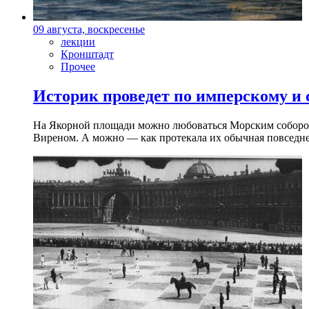
09 августа, воскресенье
лекции
Кронштадт
Прочее
Историк проведет по имперскому и
На Якорной площади можно любоваться Морским собором 
Виреном. А можно — как протекала их обычная повседнев