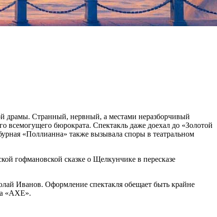
ой драмы. Странный, нервный, а местами неразборчивый
его всемогущего бюрократа. Спектакль даже доехал до «Золотой
умбурная «Поллианна» также вызывала споры в театральном
ской гофмановской сказке о Щелкунчике в пересказе
иколай Иванов. Оформление спектакля обещает быть крайне
ра «АХЕ».