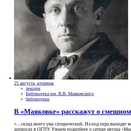
25 августа, вторник
лекции
Библиотека им. В.В. Маяковского
библиотеки
В «Маяковке» расскажут о смешном
»…склад моего ума сатирический. Из-под пера выходят 
допросах в ОГПУ. Узнаем подробнее о сатире автора «Мас