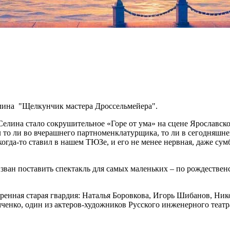
елина "Щелкунчик мастера Дроссельмейера".
елина стало сокрушительное «Горе от ума» на сцене Ярославск
л то ли во вчерашнего партноменклатурщика, то ли в сегодняшн
 когда-то ставил в нашем ТЮЗе, и его не менее нервная, даже с
изван поставить спектакль для самых маленьких – по рождествен
веренная старая гвардия: Наталья Боровкова, Игорь Шибанов, Н
ченко, один из актеров-художников Русского инженерного теат