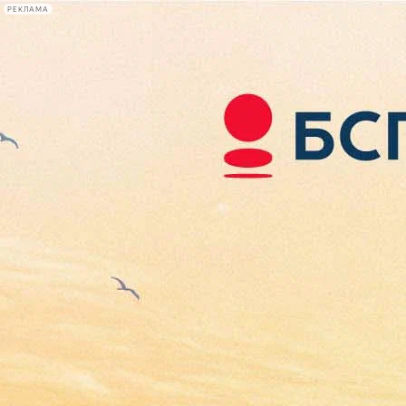
РЕКЛАМА
Афиша Plus
#телегид
Фонтанка.ру
Сегодня:
2026.08.09
10:57
Афиша Plus
кино
спектакли
выставки
концерты
лекции
книги
афиша плюс
новости
+