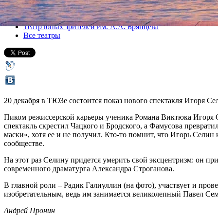
Все спектакли
Театр юных зрителей им. А.А. Брянцева
Все театры
20 декабря в ТЮЗе состоится показ нового спектакля Игоря С
Пиком режиссерской карьеры ученика Романа Виктюка Игоря С
спектакль скрестил Чацкого и Бродского, а Фамусова преврати
маски», хотя ее и не получил. Кто-то помнит, что Игорь Селин
сообществе.
На этот раз Селину придется умерить свой эксцентризм: он пр
современного драматурга Александра Строганова.
В главной роли – Радик Галиуллин (на фото), участвует и про
изобретательным, ведь им занимается великолепный Павел Сем
Андрей Пронин