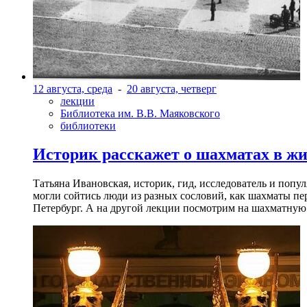
12 августа, среда
-
20 августа, четверг
лекции
Библиотека им. В.В. Маяковского
библиотеки
Историк расскажет о шахматах в ж
Татьяна Ивановская, историк, гид, исследователь и попу
могли сойтись люди из разных сословий, как шахматы пер
Петербург. А на другой лекции посмотрим на шахматную 