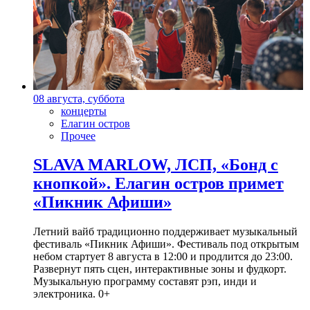
08 августа, суббота
концерты
Елагин остров
Прочее
SLAVA MARLOW, ЛСП, «Бонд с
кнопкой». Елагин остров примет
«Пикник Афиши»
Летний вайб традиционно поддерживает музыкальный
фестиваль «Пикник Афиши». Фестиваль под открытым
небом стартует 8 августа в 12:00 и продлится до 23:00.
Развернут пять сцен, интерактивные зоны и фудкорт.
Музыкальную программу составят рэп, инди и
электроника. 0+