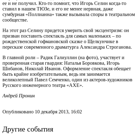
ее и не получил. Кто-то помнит, что Игорь Селин когда-то
ставил в нашем ТЮЗе, и его не менее нервная, даже
сумбурная «Поллианна» также вызывала споры в театральном
сообществе.
На этот раз Селину придется умерить свой эксцентризм: он
призван поставить спектакль для самых маленьких – по
рождественской гофмановской сказке о Щелкунчике в
пересказе современного драматурга Александра Строганова.
В главной роли – Радик Галиуллин (на фото), участвует и
проверенная старая гвардия: Наталья Боровкова, Игорь
Шибанов, Николай Иванов. Оформление спектакля обещает
быть крайне изобретательным, ведь им занимается
великолепный Павел Семченко, один из актеров-художников
Русского инженерного театра «АХЕ».
Андрей Пронин
Опубликовано 10 декабря 2013, 16:02
Другие события