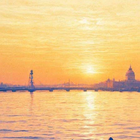
"Щелкунчик мастера
Дроссельмейера" представят
в ТЮЗе