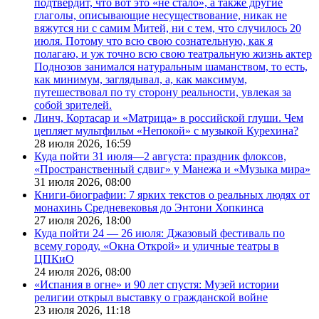
подтвердит, что вот это «не стало», а также другие
глаголы, описывающие несуществование, никак не
вяжутся ни с самим Митей, ни с тем, что случилось 20
июля. Потому что всю свою сознательную, как я
полагаю, и уж точно всю свою театральную жизнь актер
Поднозов занимался натуральным шаманством, то есть,
как минимум, заглядывал, а, как максимум,
путешествовал по ту сторону реальности, увлекая за
собой зрителей.
Линч, Кортасар и «Матрица» в российской глуши. Чем
цепляет мультфильм «Непокой» с музыкой Курехина?
28 июля 2026,
16:59
Куда пойти 31 июля—2 августа: праздник флоксов,
«Пространственный сдвиг» у Манежа и «Музыка мира»
31 июля 2026,
08:00
Книги-биографии: 7 ярких текстов о реальных людях от
монахинь Средневековья до Энтони Хопкинса
27 июля 2026,
18:00
Куда пойти 24 — 26 июля: Джазовый фестиваль по
всему городу, «Окна Открой» и уличные театры в
ЦПКиО
24 июля 2026,
08:00
«Испания в огне» и 90 лет спустя: Музей истории
религии открыл выставку о гражданской войне
23 июля 2026,
11:18