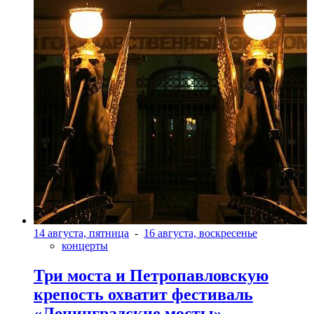
14 августа, пятница
-
16 августа, воскресенье
концерты
Три моста и Петропавловскую
крепость охватит фестиваль
«Ленинградские мосты»