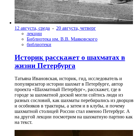
12 августа, среда
-
20 августа, четверг
лекции
Библиотека им. В.В. Маяковского
библиотеки
Историк расскажет о шахматах в
жизни Петербурга
Татьяна Ивановская, историк, гид, исследователь и
популяризатор истории шахмат в Петербурге, автор
проекта «Шахматный Петербург», расскажет, где в
городе за шахматной доской могли сойтись люди из
разных сословий, как шахматы перебирались из дворцов
и особняков в трактиры, а затем и в клубы, и почему
шахматной столицей России стал именно Петербург. А
на другой лекции посмотрим на шахматную партию как
на текст.