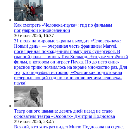
Как смотреть «Человека-паука»: гид по фильмам
популярной киновселенной
30 июля 2026,
16:37
31 июля на мировые экраны выходит «Человек-паук:
Новый день» — очередная часть франшизы Marvel,
посвящённая похождениям прыгучего супергероя. В
главной роли — вновь Том Холланд. Это уже четвёртый
фильм, в котором он играет Паука. Но до него сине-
красное трико появлялось на экране множество раз. Для
тех, кто подзабыл историю, «Фонтанка» подготовила
исчерпывающий гид по киновоплощениям человека-
паука!
Театр одного шамана: девять дней назад не стало
основателя театра «Особняк» Дмитрия Поднозова
29 июля 2026,
23:45
Всякий, кто хоть раз видел Митю Поднозова на сцене,