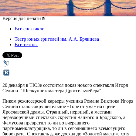
20 декабря 2013, пятница
,
18.00
Версия для печати
Все спектакли
Театр юных зрителей им. А.А. Брянцева
Все театры
20 декабря в ТЮЗе состоится показ нового спектакля Игоря
Селина "Щелкунчик мастера Дроссельмейера".
Пиком режиссерской карьеры ученика Романа Виктюка Игоря
Селина стало сокрушительное «Горе от ума» на сцене
Ярославской драмы. Странный, нервный, а местами
неразборчивый спектакль скрестил Чацкого и Бродского, а
Фамусова превратил то ли во вчерашнего
партноменклатурщика, то ли в сегодняшнего всемогущего
бюрократа. Спектакль даже доехал до «Золотой маски», хотя