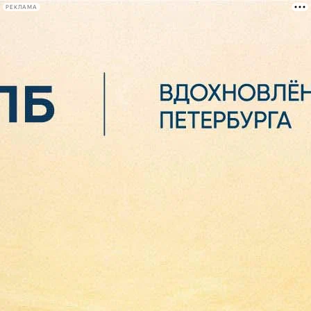
РЕКЛАМА
Афиша Plus
#телегид
Фонтанка.ру
Сегодня:
2026.08.07
07:46
Афиша Plus
кино
спектакли
выставки
концерты
лекции
книги
афиша плюс
новости
+