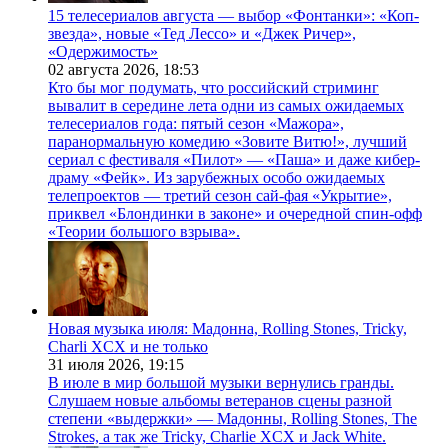
15 телесериалов августа — выбор «Фонтанки»: «Коп-
звезда», новые «Тед Лессо» и «Джек Ричер»,
«Одержимость»
02 августа 2026,
18:53
Кто бы мог подумать, что российский стриминг
вывалит в середине лета одни из самых ожидаемых
телесериалов года: пятый сезон «Мажора»,
паранормальную комедию «Зовите Витю!», лучший
сериал с фестиваля «Пилот» — «Паша» и даже кибер-
драму «Фейк». Из зарубежных особо ожидаемых
телепроектов — третий сезон сай-фая «Укрытие»,
приквел «Блондинки в законе» и очередной спин-офф
«Теории большого взрыва».
Новая музыка июля: Мадонна, Rolling Stones, Tricky,
Charli XCX и не только
31 июля 2026,
19:15
В июле в мир большой музыки вернулись гранды.
Слушаем новые альбомы ветеранов сцены разной
степени «выдержки» — Мадонны, Rolling Stones, The
Strokes, а так же Tricky, Charlie XCX и Jack White.