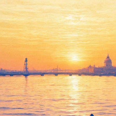
«Макбет» на фестивале
фильмов Орсона Уэллса