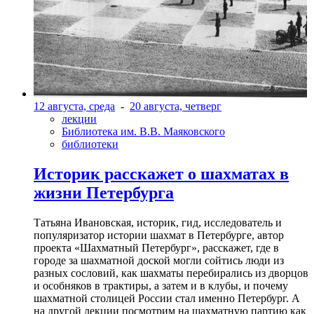
12 августа, среда
-
20 августа, четверг
лекции
Библиотека им. В.В. Маяковского
библиотеки
Историк расскажет о шахматах в
жизни Петербурга
Татьяна Ивановская, историк, гид, исследователь и
популяризатор истории шахмат в Петербурге, автор
проекта «Шахматный Петербург», расскажет, где в
городе за шахматной доской могли сойтись люди из
разных сословий, как шахматы перебирались из дворцов
и особняков в трактиры, а затем и в клубы, и почему
шахматной столицей России стал именно Петербург. А
на другой лекции посмотрим на шахматную партию как