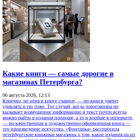
Какие книги — самые дорогие в
магазинах Петербурга?
06 августа 2026, 12:13
Конечно, не цена в книге главное, — но книги умеют
удивлять и ею тоже. Тот случай, когда дороговизна не
вызывает возмущения: информацию и текст почти всегда
можно найти в издания попроще, а то и вообще в интернете,
— но качественная и художественно оформленная книга —
это произведение искусства. «Фонтанка» расспросила
петербургские книжные магазины о том, какие издания на их