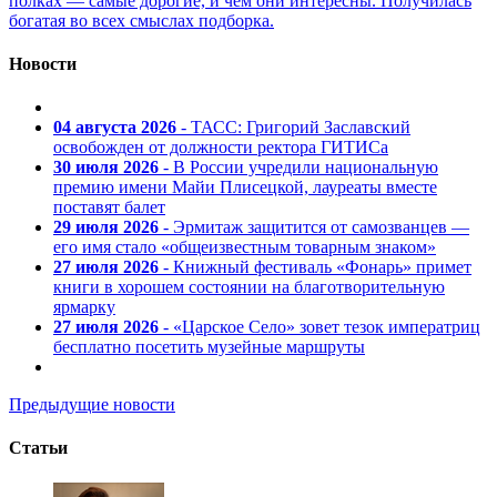
полках — самые дорогие, и чем они интересны. Получилась
богатая во всех смыслах подборка.
Новости
04 августа 2026
- ТАСС: Григорий Заславский
освобожден от должности ректора ГИТИСа
30 июля 2026
- В России учредили национальную
премию имени Майи Плисецкой, лауреаты вместе
поставят балет
29 июля 2026
- Эрмитаж защитится от самозванцев —
его имя стало «общеизвестным товарным знаком»
27 июля 2026
- Книжный фестиваль «Фонарь» примет
книги в хорошем состоянии на благотворительную
ярмарку
27 июля 2026
- «Царское Село» зовет тезок императриц
бесплатно посетить музейные маршруты
Предыдущие новости
Статьи