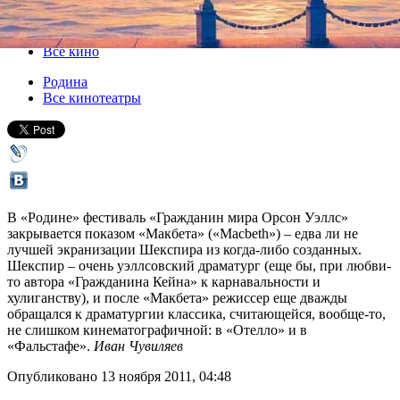
14 ноября 2011, понедельник
,
19.00
Версия для печати
Все кино
Родина
Все кинотеатры
В «Родине» фестиваль «Гражданин мира Орсон Уэллс»
закрывается показом «Макбета» («Macbeth») – едва ли не
лучшей экранизации Шекспира из когда-либо созданных.
Шекспир – очень уэллсовский драматург (еще бы, при любви-
то автора «Гражданина Кейна» к карнавальности и
хулиганству), и после «Макбета» режиссер еще дважды
обращался к драматургии классика, считающейся, вообще-то,
не слишком кинематографичной: в «Отелло» и в
«Фальстафе».
Иван Чувиляев
Опубликовано 13 ноября 2011, 04:48