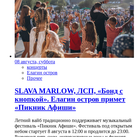
08 августа, суббота
концерты
Елагин остров
Прочее
SLAVA MARLOW, ЛСП, «Бонд с
кнопкой». Елагин остров примет
«Пикник Афиши»
Летний вайб традиционно поддерживает музыкальный
фестиваль «Пикник Афиши». Фестиваль под открытым
небом стартует 8 августа в 12:00 и продлится до 23:00.
Развернут пять сцен, интерактивные зоны и фудкорт.