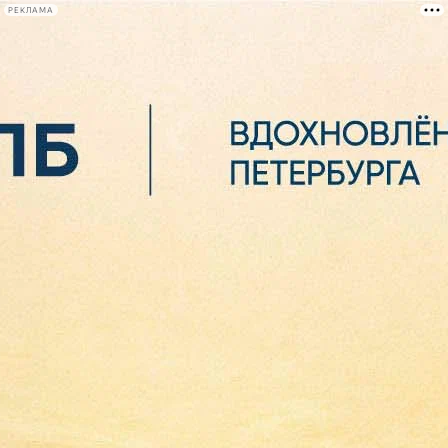
РЕКЛАМА
Афиша Plus
#телегид
Фонтанка.ру
Сегодня:
2026.08.07
05:11
Афиша Plus
кино
спектакли
выставки
концерты
лекции
книги
афиша плюс
новости
+