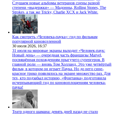
Слушаем новые альбомы ветеранов сцены разной
степени «выдержки» — Мадонны, Rolling Stones, The
Strokes, а так же Tricky, Charlie XCX и Jack White.
Как смотреть «Человека-паука»: гид по фильмам
популярной киновселенной
30 июля 2026,
16:37
31 июля на мировые экраны выходит «Человек-паук:
Новый день» — очередная часть франшизы Marvel,
посвящённая похождениям прыгучего супергероя. В
главной роли — вновь Том Холланд. Это уже четвёртый
фильм, в котором он играет Паука. Но до него сине-
красное трико появлялось на экране множество раз. Для
тех, кто подзабыл историю, «Фонтанка» подготовила
исчерпывающий гид по киновоплощениям человека-
паука!
Театр одного шамана: девять дней назад не стало