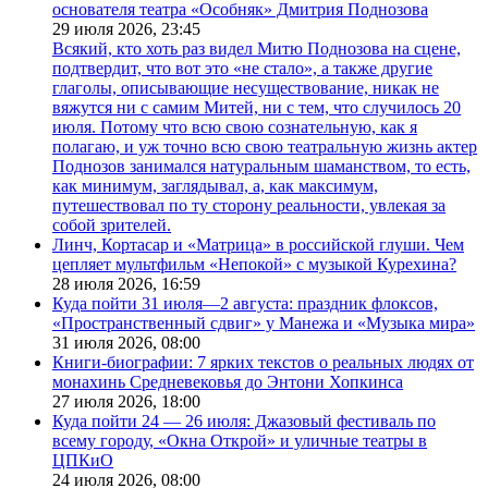
основателя театра «Особняк» Дмитрия Поднозова
29 июля 2026,
23:45
Всякий, кто хоть раз видел Митю Поднозова на сцене,
подтвердит, что вот это «не стало», а также другие
глаголы, описывающие несуществование, никак не
вяжутся ни с самим Митей, ни с тем, что случилось 20
июля. Потому что всю свою сознательную, как я
полагаю, и уж точно всю свою театральную жизнь актер
Поднозов занимался натуральным шаманством, то есть,
как минимум, заглядывал, а, как максимум,
путешествовал по ту сторону реальности, увлекая за
собой зрителей.
Линч, Кортасар и «Матрица» в российской глуши. Чем
цепляет мультфильм «Непокой» с музыкой Курехина?
28 июля 2026,
16:59
Куда пойти 31 июля—2 августа: праздник флоксов,
«Пространственный сдвиг» у Манежа и «Музыка мира»
31 июля 2026,
08:00
Книги-биографии: 7 ярких текстов о реальных людях от
монахинь Средневековья до Энтони Хопкинса
27 июля 2026,
18:00
Куда пойти 24 — 26 июля: Джазовый фестиваль по
всему городу, «Окна Открой» и уличные театры в
ЦПКиО
24 июля 2026,
08:00