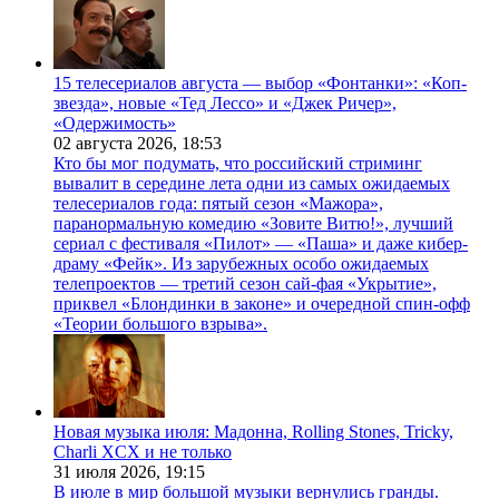
15 телесериалов августа — выбор «Фонтанки»: «Коп-
звезда», новые «Тед Лессо» и «Джек Ричер»,
«Одержимость»
02 августа 2026,
18:53
Кто бы мог подумать, что российский стриминг
вывалит в середине лета одни из самых ожидаемых
телесериалов года: пятый сезон «Мажора»,
паранормальную комедию «Зовите Витю!», лучший
сериал с фестиваля «Пилот» — «Паша» и даже кибер-
драму «Фейк». Из зарубежных особо ожидаемых
телепроектов — третий сезон сай-фая «Укрытие»,
приквел «Блондинки в законе» и очередной спин-офф
«Теории большого взрыва».
Новая музыка июля: Мадонна, Rolling Stones, Tricky,
Charli XCX и не только
31 июля 2026,
19:15
В июле в мир большой музыки вернулись гранды.