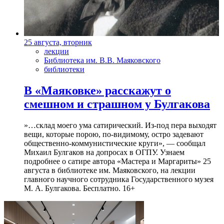
25 августа, вторник
лекции
Библиотека им. В.В. Маяковского
библиотеки
В «Маяковке» расскажут о
смешном и страшном у Булгакова
»…склад моего ума сатирический. Из-под пера выходят
вещи, которые порою, по-видимому, остро задевают
общественно-коммунистические круги», — сообщал
Михаил Булгаков на допросах в ОГПУ. Узнаем
подробнее о сатире автора «Мастера и Маргариты» 25
августа в библиотеке им. Маяковского, на лекции
главного научного сотрудника Государственного музея
М. А. Булгакова. Бесплатно. 16+