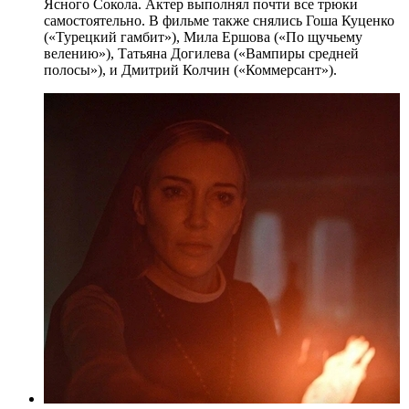
Ясного Сокола. Актер выполнял почти все трюки
самостоятельно. В фильме также снялись Гоша Куценко
(«Турецкий гамбит»), Мила Ершова («По щучьему
велению»), Татьяна Догилева («Вампиры средней
полосы»), и Дмитрий Колчин («Коммерсант»).