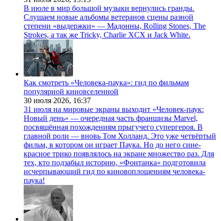
В июле в мир большой музыки вернулись гранды.
Слушаем новые альбомы ветеранов сцены разной
степени «выдержки» — Мадонны, Rolling Stones, The
Strokes, а так же Tricky, Charlie XCX и Jack White.
Как смотреть «Человека-паука»: гид по фильмам
популярной киновселенной
30 июля 2026,
16:37
31 июля на мировые экраны выходит «Человек-паук:
Новый день» — очередная часть франшизы Marvel,
посвящённая похождениям прыгучего супергероя. В
главной роли — вновь Том Холланд. Это уже четвёртый
фильм, в котором он играет Паука. Но до него сине-
красное трико появлялось на экране множество раз. Для
тех, кто подзабыл историю, «Фонтанка» подготовила
исчерпывающий гид по киновоплощениям человека-
паука!