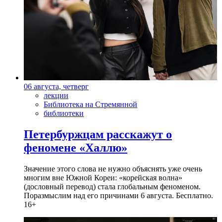
06 августа, четверг
лекции
Библиотека на Стремянной
библиотеки
Петербуржцам расскажут о
феномене «Халлю»
Значение этого слова не нужно объяснять уже очень
многим вне Южной Кореи: «корейская волна»
(дословный перевод) стала глобальным феноменом.
Поразмыслим над его причинами 6 августа. Бесплатно.
16+