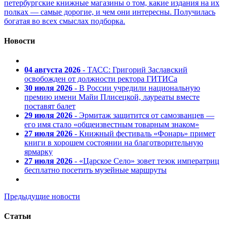
петербургские книжные магазины о том, какие издания на их
полках — самые дорогие, и чем они интересны. Получилась
богатая во всех смыслах подборка.
Новости
04 августа 2026
- ТАСС: Григорий Заславский
освобожден от должности ректора ГИТИСа
30 июля 2026
- В России учредили национальную
премию имени Майи Плисецкой, лауреаты вместе
поставят балет
29 июля 2026
- Эрмитаж защитится от самозванцев —
его имя стало «общеизвестным товарным знаком»
27 июля 2026
- Книжный фестиваль «Фонарь» примет
книги в хорошем состоянии на благотворительную
ярмарку
27 июля 2026
- «Царское Село» зовет тезок императриц
бесплатно посетить музейные маршруты
Предыдущие новости
Статьи