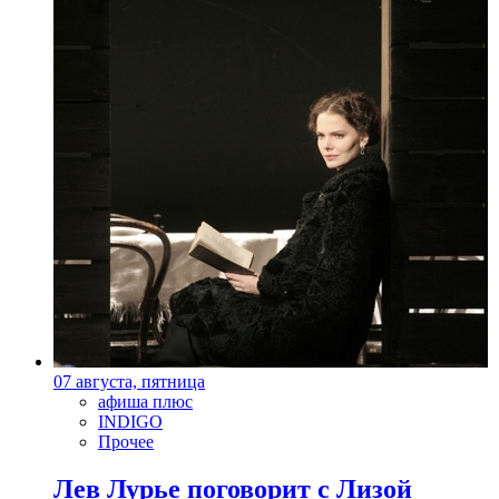
07 августа, пятница
афиша плюс
INDIGO
Прочее
Лев Лурье поговорит с Лизой