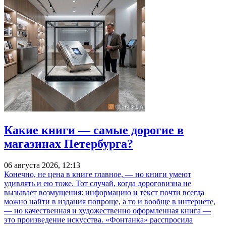
Какие книги — самые дорогие в
магазинах Петербурга?
06 августа 2026, 12:13
Конечно, не цена в книге главное, — но книги умеют
удивлять и ею тоже. Тот случай, когда дороговизна не
вызывает возмущения: информацию и текст почти всегда
можно найти в издания попроще, а то и вообще в интернете,
— но качественная и художественно оформленная книга —
это произведение искусства. «Фонтанка» расспросила