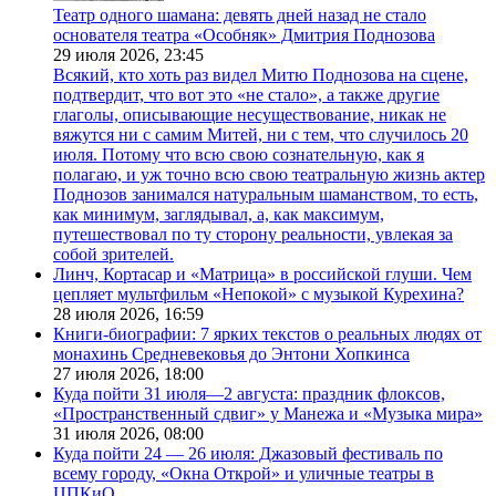
Театр одного шамана: девять дней назад не стало
основателя театра «Особняк» Дмитрия Поднозова
29 июля 2026,
23:45
Всякий, кто хоть раз видел Митю Поднозова на сцене,
подтвердит, что вот это «не стало», а также другие
глаголы, описывающие несуществование, никак не
вяжутся ни с самим Митей, ни с тем, что случилось 20
июля. Потому что всю свою сознательную, как я
полагаю, и уж точно всю свою театральную жизнь актер
Поднозов занимался натуральным шаманством, то есть,
как минимум, заглядывал, а, как максимум,
путешествовал по ту сторону реальности, увлекая за
собой зрителей.
Линч, Кортасар и «Матрица» в российской глуши. Чем
цепляет мультфильм «Непокой» с музыкой Курехина?
28 июля 2026,
16:59
Книги-биографии: 7 ярких текстов о реальных людях от
монахинь Средневековья до Энтони Хопкинса
27 июля 2026,
18:00
Куда пойти 31 июля—2 августа: праздник флоксов,
«Пространственный сдвиг» у Манежа и «Музыка мира»
31 июля 2026,
08:00
Куда пойти 24 — 26 июля: Джазовый фестиваль по
всему городу, «Окна Открой» и уличные театры в
ЦПКиО