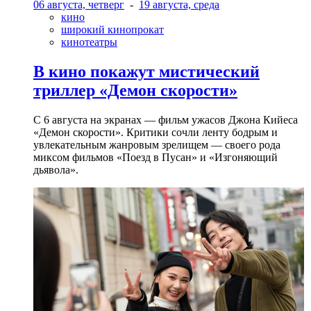
06 августа, четверг
-
19 августа, среда
кино
широкий кинопрокат
кинотеатры
В кино покажут мистический
триллер «Демон скорости»
С 6 августа на экранах — фильм ужасов Джона Кийеса
«Демон скорости». Критики сочли ленту бодрым и
увлекательным жанровым зрелищeм — своего рода
миксом фильмов «Поезд в Пусан» и «Изгоняющий
дьявола».