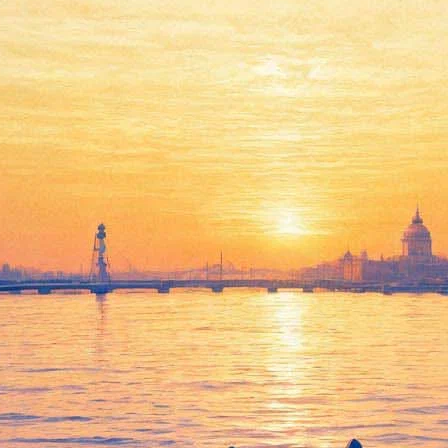
"Снежинка" откроет
камерную сцену в "Большом
театре кукол"