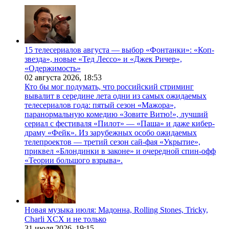
15 телесериалов августа — выбор «Фонтанки»: «Коп-
звезда», новые «Тед Лессо» и «Джек Ричер»,
«Одержимость»
02 августа 2026,
18:53
Кто бы мог подумать, что российский стриминг
вывалит в середине лета одни из самых ожидаемых
телесериалов года: пятый сезон «Мажора»,
паранормальную комедию «Зовите Витю!», лучший
сериал с фестиваля «Пилот» — «Паша» и даже кибер-
драму «Фейк». Из зарубежных особо ожидаемых
телепроектов — третий сезон сай-фая «Укрытие»,
приквел «Блондинки в законе» и очередной спин-офф
«Теории большого взрыва».
Новая музыка июля: Мадонна, Rolling Stones, Tricky,
Charli XCX и не только
31 июля 2026,
19:15