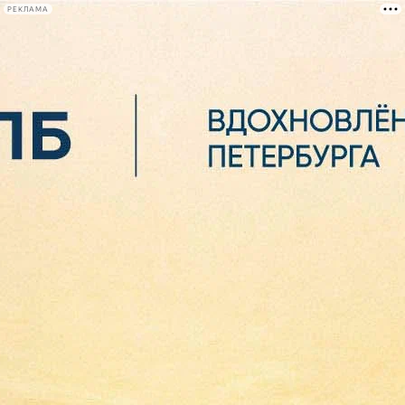
РЕКЛАМА
Афиша Plus
#телегид
Фонтанка.ру
Сегодня:
2026.08.06
13:40
Афиша Plus
кино
спектакли
выставки
концерты
лекции
книги
афиша плюс
новости
+