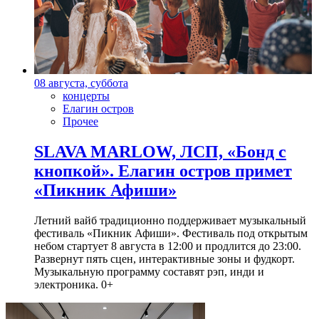
08 августа, суббота
концерты
Елагин остров
Прочее
SLAVA MARLOW, ЛСП, «Бонд с
кнопкой». Елагин остров примет
«Пикник Афиши»
Летний вайб традиционно поддерживает музыкальный
фестиваль «Пикник Афиши». Фестиваль под открытым
небом стартует 8 августа в 12:00 и продлится до 23:00.
Развернут пять сцен, интерактивные зоны и фудкорт.
Музыкальную программу составят рэп, инди и
электроника. 0+