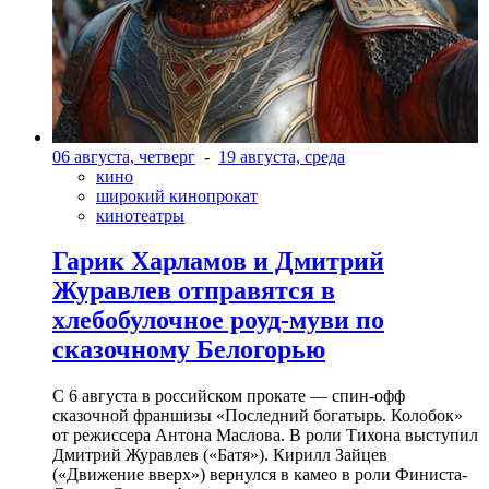
06 августа, четверг
-
19 августа, среда
кино
широкий кинопрокат
кинотеатры
Гарик Харламов и Дмитрий
Журавлев отправятся в
хлебобулочное роуд-муви по
сказочному Белогорью
С 6 августа в российском прокате — спин-офф
сказочной франшизы «Последний богатырь. Колобок»
от режиссера Антона Маслова. В роли Тихона выступил
Дмитрий Журавлев («Батя»). Кирилл Зайцев
(«Движение вверх») вернулся в камео в роли Финиста-