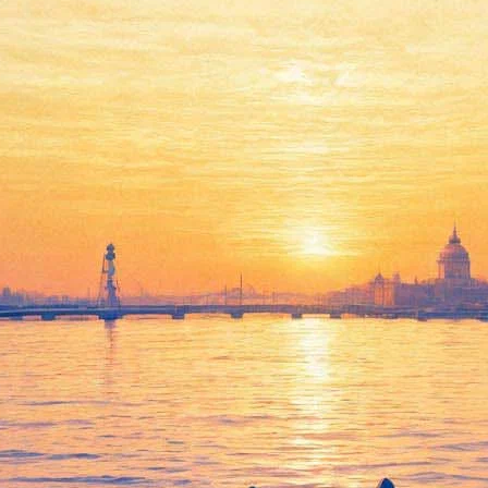
тва "Бумократия" пройдет в о