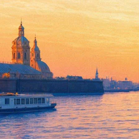
Фестиваль бумажного творчес
01 декабря 2013, воскресенье
,
13.00
-
19.00
Версия для печати