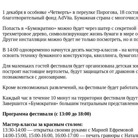
1 декабря в особняке «Четверть» в переулке Пирогова, 18 сос
благотворительный фонд AdVita. Бумажная страна с многочисле
Попасть в «Бумократию» можно будет через шатер с секретной
трехметровое дерево, символизирующее жизнь бумаги в мире 
Другие инсталляции можно будет не только посмотреть, но и по
В 14:00 одновременно начнутся десять мастер-классов - на кот
освоить технику бумажного конструктора, квиллинга, бумагопл
Для маленьких гостей фестиваля будет организована детская з
построят настоящие вертолеты, будут защищаться от драконов 
познакомиться с динозаврами.
Кроме всевозможных развлечений, на фестивале будет работат
Каждый час в течение 10 минут на территории фестиваля буду
Завершится «Бумократия» большим театральным представлени
Программа фестиваля (с 13:00 до 18:00)
Мастер-классы за красным столом:
13:30-14:00 — открытка своими руками с Марией Ефремовой
14:00-15:00, 15:00-16:00, 16:00-17:00 — печать гравюры с Нат