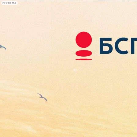
РЕКЛАМА
Афиша Plus
#телегид
Фонтанка.ру
Сегодня:
2026.08.08
12:24
Афиша Plus
кино
спектакли
выставки
концерты
лекции
книги
афиша плюс
новости
+