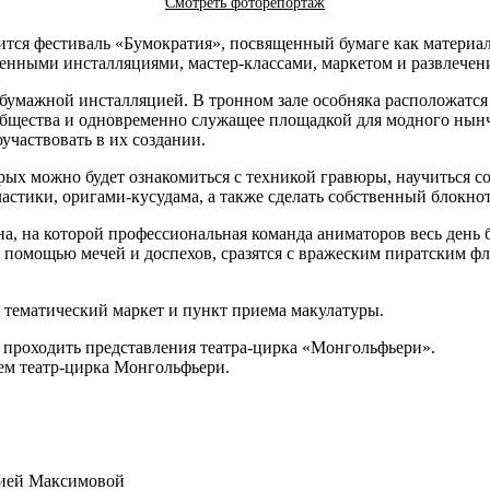
Смотреть фоторепортаж
тоится фестиваль «Бумократия», посвященный бумаге как материа
нными инсталляциями, мастер-классами, маркетом и развлечениям
 бумажной инсталляцией. В тронном зале особняка расположатс
общества и одновременно служащее площадкой для модного нынч
участвовать в их создании.
орых можно будет ознакомиться с техникой гравюры, научиться с
астики, оригами-кусудама, а также сделать собственный блокнот
она, на которой профессиональная команда аниматоров весь день
с помощью мечей и доспехов, сразятся с вражеским пиратским фл
ь тематический маркет и пункт приема макулатуры.
т проходить представления театра-цирка «Монгольфьери».
ем театр-цирка Монгольфьери.
алией Максимовой