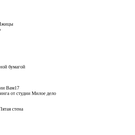
 Ижицы
о
мной бумагой
дии Вам17
линга от студии Милое дело
Пятая стена