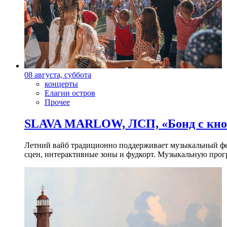
08 августа, суббота
концерты
Елагин остров
Прочее
SLAVA MARLOW, ЛСП, «Бонд с кноп
Летний вайб традиционно поддерживает музыкальный фест
сцен, интерактивные зоны и фудкорт. Музыкальную прогр