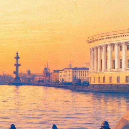
собняке "Четверть"