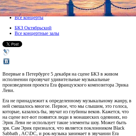
05 декабря 2013, четверг
,
20.00
Версия для печати
Все концерты
БКЗ Октябрьский
Все концертные залы
Впервые в Петербурге 5 декабря на сцене БКЗ в живом
исполнении прозвучат удивительные музыкальные
произведения проекта Era французского композитора Эрика
Леви.
Era не принадлежит к определенному музыкальному жанру, в
ней смешалось многое. Первое, что мы слышим, это голоса,
которые, казалось бы, звучат из глубины веков. Кажется, что
на сцене вот-вот появятся люди в монашеских одеяниях, но
Эрик Леви не использует такие элементы шоу. Может быть
зря. Сам Эрик признался, что является поклонником Black
Sabbath , AC\DC, и рок-музыка занимает в звучании Era