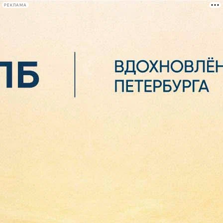
РЕКЛАМА
Афиша Plus
#телегид
Фонтанка.ру
Сегодня:
2026.08.06
11:07
Афиша Plus
кино
спектакли
выставки
концерты
лекции
книги
афиша плюс
новости
+