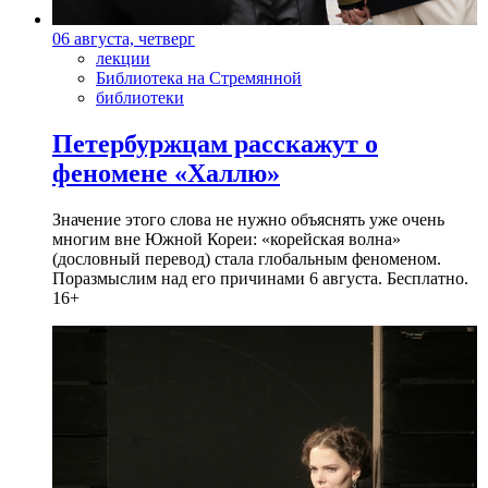
06 августа, четверг
лекции
Библиотека на Стремянной
библиотеки
Петербуржцам расскажут о
феномене «Халлю»
Значение этого слова не нужно объяснять уже очень
многим вне Южной Кореи: «корейская волна»
(дословный перевод) стала глобальным феноменом.
Поразмыслим над его причинами 6 августа. Бесплатно.
16+