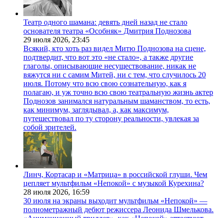
Театр одного шамана: девять дней назад не стало
основателя театра «Особняк» Дмитрия Поднозова
29 июля 2026,
23:45
Всякий, кто хоть раз видел Митю Поднозова на сцене,
подтвердит, что вот это «не стало», а также другие
глаголы, описывающие несуществование, никак не
вяжутся ни с самим Митей, ни с тем, что случилось 20
июля. Потому что всю свою сознательную, как я
полагаю, и уж точно всю свою театральную жизнь актер
Поднозов занимался натуральным шаманством, то есть,
как минимум, заглядывал, а, как максимум,
путешествовал по ту сторону реальности, увлекая за
собой зрителей.
Линч, Кортасар и «Матрица» в российской глуши. Чем
цепляет мультфильм «Непокой» с музыкой Курехина?
28 июля 2026,
16:59
30 июля на экраны выходит мультфильм «Непокой» —
полнометражный дебют режиссера Леонида Шмелькова.