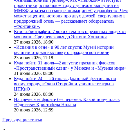
«Анимационный триллер», как «Непокой» аттестуют
прокатчики, в прошлом году с успехом выступил на
ММКФ, а затем на смотре анимации «Суздальфест». Чем
может зацепить история про двух друзей, свернувших в
придорожный отель — рассказывает обозреватель
«Фонтанки».
Книги-биографии: 7 ярких текстов о реальных людях от
монахинь Средневековья до Энтони Хопкинса
27 июля 2026,
18:00
«Испания в огне» и 90 лет спустя: Музей истории
религии открыл выставку о гражданской войне
23 июля 2026,
11:18
Куда пойти 31 июля—2 августа: праздник флоксов,
«Пространственный сдвиг» у Манежа и «Музыка мира»
31 июля 2026,
08:00
Куда пойти 24 — 26 июля: Джазовый фестиваль по
всему городу, «Окна Открой» и уличные театры в
ЦПКиО
24 июля 2026,
08:00
На греческом фронте без перемен. Какой получилась
«Одиссея» Кристофера Нолана
20 июля 2026,
12:59
Предыдущие статьи