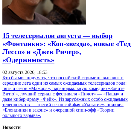
15 телесериалов августа — выбор
«Фонтанки»: «Коп-звезда», новые «Тед
Лессо» и «Джек Ричер»,
«Одержимость»
02 августа 2026, 18:53
Кто бы мог подумать, что российский стриминг вывалит в
середине лета одни из самых ожидаемых телесериалов года:
пятый сезон «Мажора», паранормальную комедию «Зовите
Витю!», лучший сериал с фестиваля «Пилот» — «Паша» и
даже кибер-драму «Фейк». Из зарубежных особо ожидаемых
телепроектов — третий сезон сай-фая «Укрытие», приквел
«Блондинки в законе» и очередной спин-офф «Теории
большого взрыва».
Новости