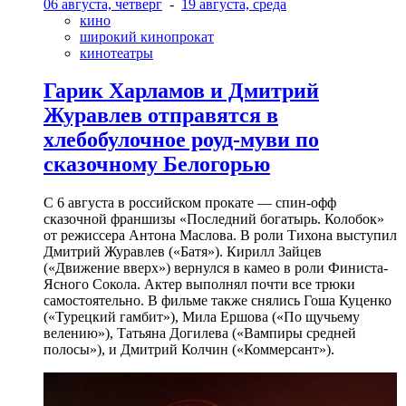
06 августа, четверг
-
19 августа, среда
кино
широкий кинопрокат
кинотеатры
Гарик Харламов и Дмитрий
Журавлев отправятся в
хлебобулочное роуд-муви по
сказочному Белогорью
С 6 августа в российском прокате — спин-офф
сказочной франшизы «Последний богатырь. Колобок»
от режиссера Антона Маслова. В роли Тихона выступил
Дмитрий Журавлев («Батя»). Кирилл Зайцев
(«Движение вверх») вернулся в камео в роли Финиста-
Ясного Сокола. Актер выполнял почти все трюки
самостоятельно. В фильме также снялись Гоша Куценко
(«Турецкий гамбит»), Мила Ершова («По щучьему
велению»), Татьяна Догилева («Вампиры средней
полосы»), и Дмитрий Колчин («Коммерсант»).