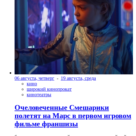
06 августа, четверг
-
19 августа, среда
кино
широкий кинопрокат
кинотеатры
Очеловеченные Смешарики
полетят на Марс в первом игровом
фильме франшизы