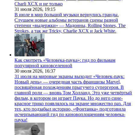
Charli XCX и не только
31 июля 2026,
19:15
В июле в мир большой музыки вернулись гранды.
Слушаем новые альбомы ветеранов сцены разной
степени «выдержки» — Мадонны, Rolling Stones, The
Strokes, а так же Tricky, Charlie XCX и Jack White.
Как смотреть «Человека-паука»: гид по фильмам
популярной киновселенной
30 июля 2026,
16:37
31 июля на мировые экраны выходит «Человек-паук:
Новый день» — очередная часть франшизы Marvel,
посвящённая похождениям прыгучего супергероя. В
главной роли — вновь Том Холланд. Это уже четвёртый
фильм, в котором он играет Паука. Но до него сине-
красное трико появлялось на экране множество раз. Для
тех, кто подзабыл историю, «Фонтанка» подготовила
исчерпывающий гид по киновоплощениям человека-
паука!