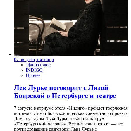
07 августа, пятница
афиша плюс
INDIGO
Прочее
Лев Лурье поговорит с Лизой
Боярской о Петербурге и театре
7 августа в атриуме отеля «Индиго» пройдет творческая
встреча с Лизой Боярской в рамках совместного проекта
Дома культуры Льва Лурье и «Фонтанки.ру»
«Петербургский человек». Все встречи проекта — это
почти домашние разговоры Льва Лурье с