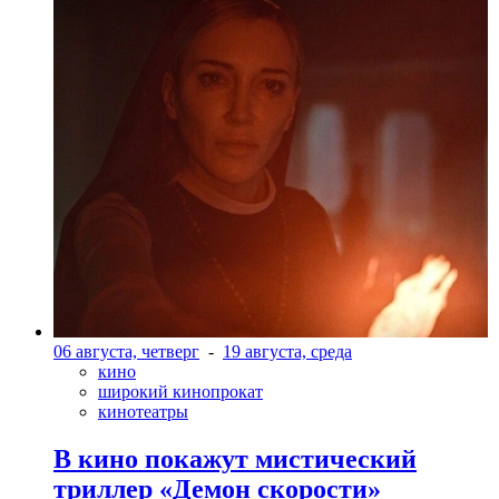
06 августа, четверг
-
19 августа, среда
кино
широкий кинопрокат
кинотеатры
В кино покажут мистический
триллер «Демон скорости»