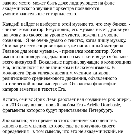
важное место, может быть даже лидирующее: на фоне
академического звучания оркестра появляются
умопомрачительные гитарные соло.
Каждый найдет и выберет в этой музыке то, что ему близко, -
считает композитор. Безусловно, его музыка несет духовную
нагрузку, но скорее на уровне чувств, нежели на уровне
сознания. «Я не очень думаю о текстах, когда пишу музыку.
Они чаще всего сопровождают уже написанный материал.
Главное для меня музыка», - признался композитор. Хотя
именно по поводу содержания его музыки и ведется больше
всего дискуссий. Вокальные партии, звучащие в композициях
Era, исполняются на английском и баскском языках. В
молодости Эрик увлекся древним учением катаров,
религиозного средневекового движения, объявленного
католической церковью ересью. Отголоски философии
катаров заметны в текстах Era.
Кстати, сейчас Эрик Леви работает над созданием рок-оперы,
а в 2013 году вышел новый альбом Era - Arielle Dombasle,
фрагменты которого будут представлены Петербургу.
Любопытно, что премьера этого сценического действа,
живого выступления, которое еще не получило своего
определения - в том смысле, что это не академический, не