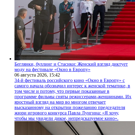
Беглянки, буллинг и Стасики: Женский взгляд диктует
моду на фестивале «Окно в Европу»
06 августа 2026,
15:42
34-й фестиваль российского кино «Окно в Европу» с
самого начала обозначил интерес к женской тематике, в
том числе и потому, что первые показанные в
программе фильмы сняты режиссерами-женщинами. Их
яростный взгляд на мир во многом отвечает
высказанному на открытии пожеланию председателя
жюри игрового конкурса Павла Лунгина: «Я хочу,
чтобы мы увидели дикое, непредсказуемое кино».