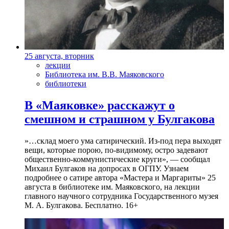
25 августа, вторник
лекции
Библиотека им. В.В. Маяковского
библиотеки
В «Маяковке» расскажут о
смешном и страшном у Булгакова
»…склад моего ума сатирический. Из-под пера выходят
вещи, которые порою, по-видимому, остро задевают
общественно-коммунистические круги», — сообщал
Михаил Булгаков на допросах в ОГПУ. Узнаем
подробнее о сатире автора «Мастера и Маргариты» 25
августа в библиотеке им. Маяковского, на лекции
главного научного сотрудника Государственного музея
М. А. Булгакова. Бесплатно. 16+