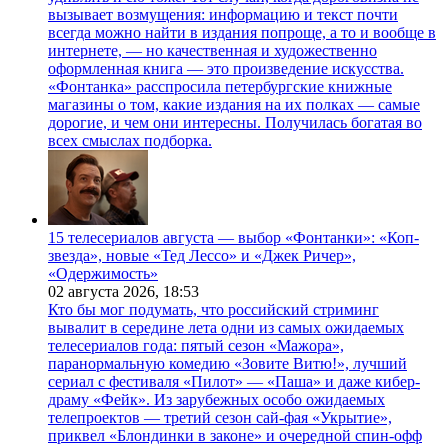
вызывает возмущения: информацию и текст почти
всегда можно найти в издания попроще, а то и вообще в
интернете, — но качественная и художественно
оформленная книга — это произведение искусства.
«Фонтанка» расспросила петербургские книжные
магазины о том, какие издания на их полках — самые
дорогие, и чем они интересны. Получилась богатая во
всех смыслах подборка.
15 телесериалов августа — выбор «Фонтанки»: «Коп-
звезда», новые «Тед Лессо» и «Джек Ричер»,
«Одержимость»
02 августа 2026,
18:53
Кто бы мог подумать, что российский стриминг
вывалит в середине лета одни из самых ожидаемых
телесериалов года: пятый сезон «Мажора»,
паранормальную комедию «Зовите Витю!», лучший
сериал с фестиваля «Пилот» — «Паша» и даже кибер-
драму «Фейк». Из зарубежных особо ожидаемых
телепроектов — третий сезон сай-фая «Укрытие»,
приквел «Блондинки в законе» и очередной спин-офф