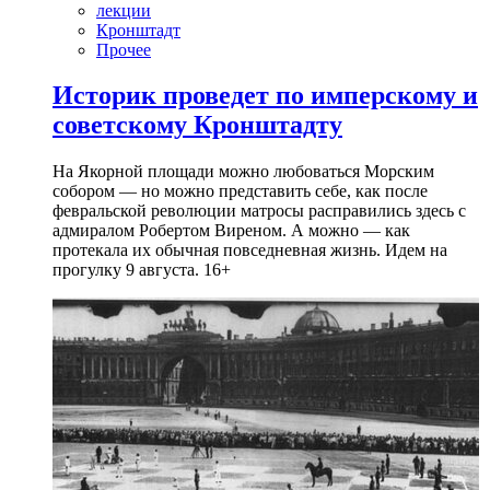
лекции
Кронштадт
Прочее
Историк проведет по имперскому и
советскому Кронштадту
На Якорной площади можно любоваться Морским
собором — но можно представить себе, как после
февральской революции матросы расправились здесь с
адмиралом Робертом Виреном. А можно — как
протекала их обычная повседневная жизнь. Идем на
прогулку 9 августа. 16+