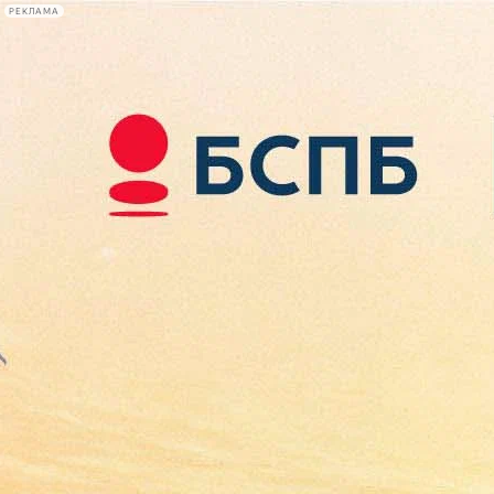
РЕКЛАМА
Афиша Plus
#телегид
Фонтанка.ру
Сегодня:
2026.08.08
09:06
Афиша Plus
кино
спектакли
выставки
концерты
лекции
книги
афиша плюс
новости
+