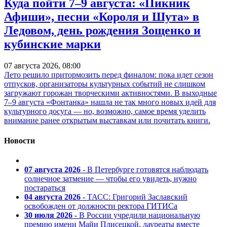
Куда пойти 7–9 августа: «Пикник
Афиши», песни «Короля и Шута» в
Ледовом, день рождения Зощенко и
кубинские марки
07 августа 2026, 08:00
Лето решило притормозить перед финалом: пока идет сезон
отпусков, организаторы культурных событий не слишком
загружают горожан творческими активностями. В выходные
7–9 августа «Фонтанка» нашла не так много новых идей для
культурного досуга — но, возможно, самое время уделить
внимание ранее открытым выставкам или почитать книги.
Новости
07 августа 2026
- В Петербурге готовятся наблюдать
солнечное затмение — чтобы его увидеть, нужно
постараться
04 августа 2026
- ТАСС: Григорий Заславский
освобожден от должности ректора ГИТИСа
30 июля 2026
- В России учредили национальную
премию имени Майи Плисецкой, лауреаты вместе