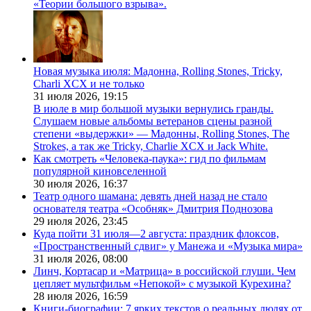
«Теории большого взрыва».
Новая музыка июля: Мадонна, Rolling Stones, Tricky,
Charli XCX и не только
31 июля 2026,
19:15
В июле в мир большой музыки вернулись гранды.
Слушаем новые альбомы ветеранов сцены разной
степени «выдержки» — Мадонны, Rolling Stones, The
Strokes, а так же Tricky, Charlie XCX и Jack White.
Как смотреть «Человека-паука»: гид по фильмам
популярной киновселенной
30 июля 2026,
16:37
Театр одного шамана: девять дней назад не стало
основателя театра «Особняк» Дмитрия Поднозова
29 июля 2026,
23:45
Куда пойти 31 июля—2 августа: праздник флоксов,
«Пространственный сдвиг» у Манежа и «Музыка мира»
31 июля 2026,
08:00
Линч, Кортасар и «Матрица» в российской глуши. Чем
цепляет мультфильм «Непокой» с музыкой Курехина?
28 июля 2026,
16:59
Книги-биографии: 7 ярких текстов о реальных людях от