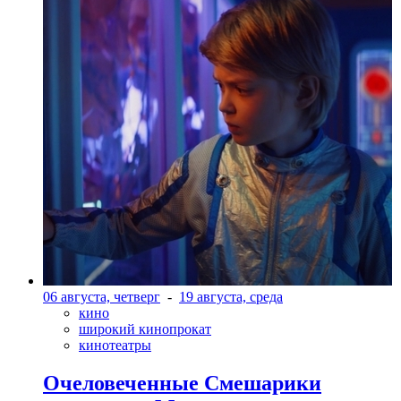
06 августа, четверг
-
19 августа, среда
кино
широкий кинопрокат
кинотеатры
Очеловеченные Смешарики