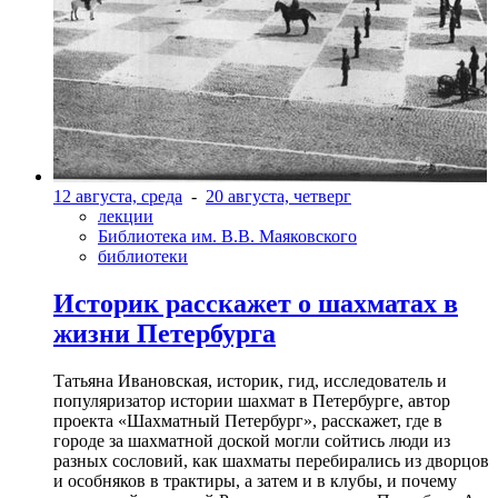
12 августа, среда
-
20 августа, четверг
лекции
Библиотека им. В.В. Маяковского
библиотеки
Историк расскажет о шахматах в
жизни Петербурга
Татьяна Ивановская, историк, гид, исследователь и
популяризатор истории шахмат в Петербурге, автор
проекта «Шахматный Петербург», расскажет, где в
городе за шахматной доской могли сойтись люди из
разных сословий, как шахматы перебирались из дворцов
и особняков в трактиры, а затем и в клубы, и почему