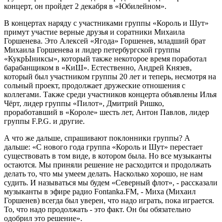
концерт, он пройдет 2 декабря в «Юбилейном».
В концертах наряду с участниками группы «Король и Шут»
примут участие верные друзья и соратники Михаила
Горшенева. Это Алексей «Ягода» Горшенев, младший брат
Михаила Горшенева и лидер петербургской группы
«КукрЫниксы», который также некоторое время поработал
барабанщиком в «КиШ». Естественно, Андрей Князев,
который был участником группы 20 лет и теперь, несмотря на
сольный проект, продолжает дружеские отношения с
коллегами. Также среди участников концерта объявлены Илья
Чёрт, лидер группы «Пилот», Дмитрий Ришко,
проработавший в «Короле» шесть лет, Антон Павлов, лидер
группы F.P.G. и другие.
А что же дальше, спрашивают поклонники группы? А
дальше: «С нового года группа «Король и Шут» перестает
существовать в том виде, в котором была. Но все музыканты
остаются. Мы приняли решение не расходится и продолжать
делать то, что мы умеем делать. Насколько хорошо, не нам
судить. И называться мы будем «Северный флот», - рассказали
музыканты в эфире радио Fontanka.FM, - Миха (Михаил
Горшенев) всегда был уверен, что надо играть, пока играется.
То, что надо продолжать - это факт. Он бы обязательно
одобрил это решение».