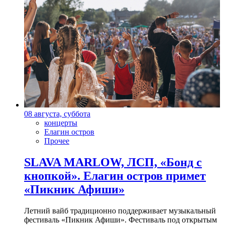
08 августа, суббота
концерты
Елагин остров
Прочее
SLAVA MARLOW, ЛСП, «Бонд с
кнопкой». Елагин остров примет
«Пикник Афиши»
Летний вайб традиционно поддерживает музыкальный
фестиваль «Пикник Афиши». Фестиваль под открытым