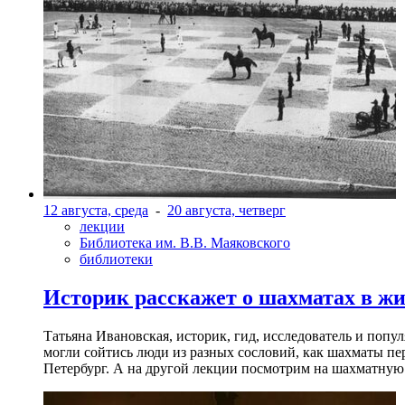
12 августа, среда
-
20 августа, четверг
лекции
Библиотека им. В.В. Маяковского
библиотеки
Историк расскажет о шахматах в ж
Татьяна Ивановская, историк, гид, исследователь и попу
могли сойтись люди из разных сословий, как шахматы пер
Петербург. А на другой лекции посмотрим на шахматную 