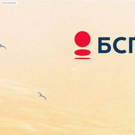
РЕКЛАМА
Афиша Plus
#телегид
Фонтанка.ру
Сегодня:
2026.08.07
06:19
Афиша Plus
кино
спектакли
выставки
концерты
лекции
книги
афиша плюс
новости
+