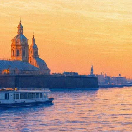
«Отец-молодец» и решение д
21 ноября 2013, четверг
-
04 декабря 2013, среда
Версия для печати