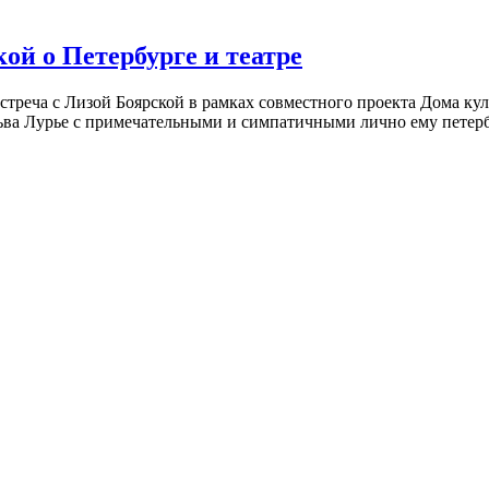
ой о Петербурге и театре
встреча с Лизой Боярской в рамках совместного проекта Дома к
ьва Лурье с примечательными и симпатичными лично ему петербу