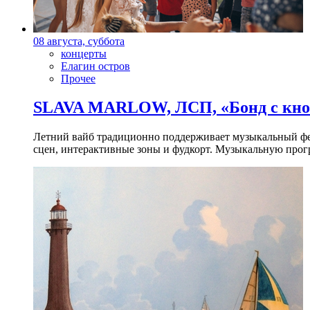
08 августа, суббота
концерты
Елагин остров
Прочее
SLAVA MARLOW, ЛСП, «Бонд с кноп
Летний вайб традиционно поддерживает музыкальный фест
сцен, интерактивные зоны и фудкорт. Музыкальную прогр