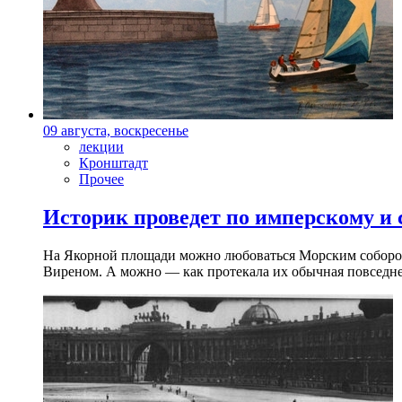
09 августа, воскресенье
лекции
Кронштадт
Прочее
Историк проведет по имперскому и
На Якорной площади можно любоваться Морским собором 
Виреном. А можно — как протекала их обычная повседнев