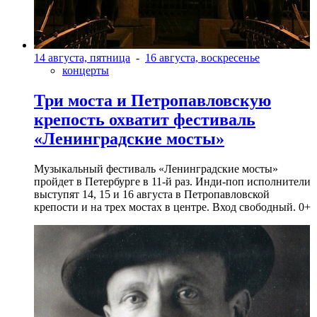
14 августа, пятница
-
16 августа, воскресенье
концерты
Три моста и Петропавловскую
крепость охватит фестиваль
«Ленинградские мосты»
Музыкальный фестиваль «Ленинградские мосты»
пройдет в Петербурге в 11-й раз. Инди-поп исполнители
выступят 14, 15 и 16 августа в Петропавловской
крепости и на трех мостах в центре. Вход свободный. 0+