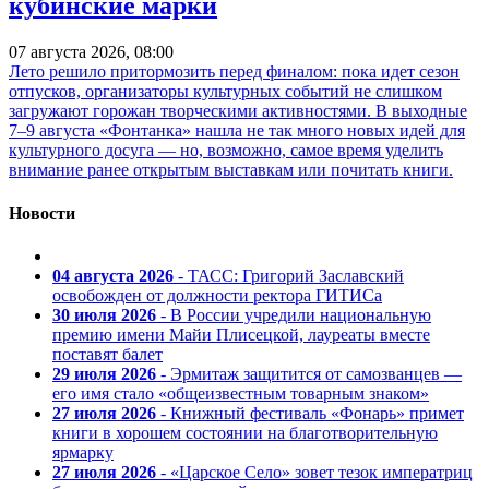
кубинские марки
07 августа 2026, 08:00
Лето решило притормозить перед финалом: пока идет сезон
отпусков, организаторы культурных событий не слишком
загружают горожан творческими активностями. В выходные
7–9 августа «Фонтанка» нашла не так много новых идей для
культурного досуга — но, возможно, самое время уделить
внимание ранее открытым выставкам или почитать книги.
Новости
04 августа 2026
- ТАСС: Григорий Заславский
освобожден от должности ректора ГИТИСа
30 июля 2026
- В России учредили национальную
премию имени Майи Плисецкой, лауреаты вместе
поставят балет
29 июля 2026
- Эрмитаж защитится от самозванцев —
его имя стало «общеизвестным товарным знаком»
27 июля 2026
- Книжный фестиваль «Фонарь» примет
книги в хорошем состоянии на благотворительную
ярмарку
27 июля 2026
- «Царское Село» зовет тезок императриц