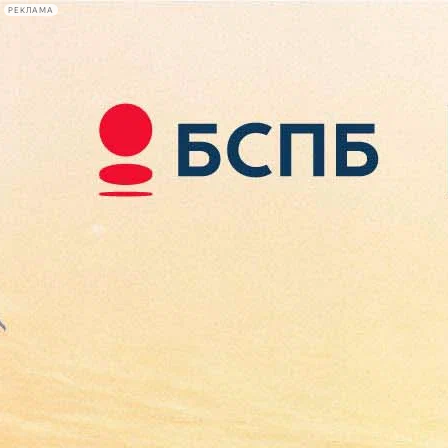
РЕКЛАМА
Афиша Plus
#телегид
Фонтанка.ру
Сегодня:
2026.08.07
10:46
Афиша Plus
кино
спектакли
выставки
концерты
лекции
книги
афиша плюс
новости
+