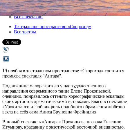
19 ноября 2013, вторник
,
20.00
Версия для печати
Все спектакли
Театральное пространство «Скороход»
Все театры
19 ноября в театральном пространстве «Скороход» состоится
премьера спектакля "Ангара".
Подвижнице малоразвитого у нас художественного
направления современного танца Елене Прокопьевой,
очевидно, понравилось оттенять хореографические эскапады
своих артистов драматическими вставками. Благо в спектакле
«Уроки танго и любви» роль подобного обрамления любезно
взяла на себя сама Алиса Бруновна Фрейндлих.
В новый спектакль «Ангара» Прокопьева позвала Евгению
Игумнову, красавицу с экзотической восточной внешностью.