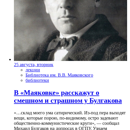
25 августа, вторник
лекции
Библиотека им. В.В. Маяковского
библиотеки
В «Маяковке» расскажут о
смешном и страшном у Булгакова
»…склад моего ума сатирический. Из-под пера выходят
вещи, которые порою, по-видимому, остро задевают
общественно-коммунистические круги», — сообщал
Михаил Булгаков на допросах в ОГПУ. Узнаем