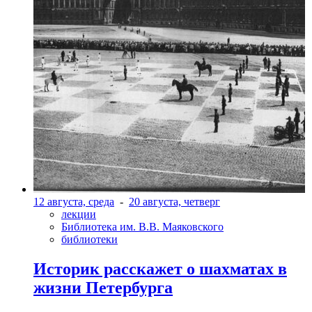
12 августа, среда
-
20 августа, четверг
лекции
Библиотека им. В.В. Маяковского
библиотеки
Историк расскажет о шахматах в
жизни Петербурга