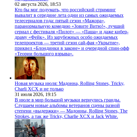
02 августа 2026,
18:53
Кто бы мог подумать, что российский стриминг
вывалит в середине лета одни из самых ожидаемых
телесериалов года: пятый сезон «Мажора»,
паранормальную комедию «Зовите Витю!», лучший
сериал с фестиваля «Пилот» — «Паша» и даже кибер-
драму «Фейк». Из зарубежных особо ожидаемых
телепроектов — третий сезон сай-фая «Укрытие»,
приквел «Блондинки в законе» и очередной спин-офф
«Теории большого взрыва».
Новая музыка июля: Мадонна, Rolling Stones, Tricky,
Charli XCX и не только
31 июля 2026,
19:15
В июле в мир большой музыки вернулись гранды.
Слушаем новые альбомы ветеранов сцены разной
степени «выдержки» — Мадонны, Rolling Stones, The
Strokes, а так же Tricky, Charlie XCX и Jack White.