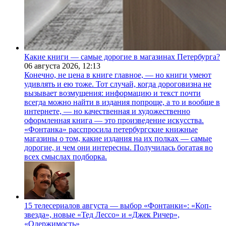
Какие книги — самые дорогие в магазинах Петербурга?
06 августа 2026,
12:13
Конечно, не цена в книге главное, — но книги умеют
удивлять и ею тоже. Тот случай, когда дороговизна не
вызывает возмущения: информацию и текст почти
всегда можно найти в издания попроще, а то и вообще в
интернете, — но качественная и художественно
оформленная книга — это произведение искусства.
«Фонтанка» расспросила петербургские книжные
магазины о том, какие издания на их полках — самые
дорогие, и чем они интересны. Получилась богатая во
всех смыслах подборка.
15 телесериалов августа — выбор «Фонтанки»: «Коп-
звезда», новые «Тед Лессо» и «Джек Ричер»,
«Одержимость»