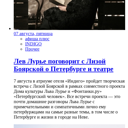
07 августа, пятница
афиша плюс
INDIGO
Прочее
Лев Лурье поговорит с Лизой
Боярской о Петербурге и театре
7 августа в атриуме отеля «Индиго» пройдет творческая
встреча с Лизой Боярской в рамках совместного проекта
Дома культуры Льва Лурье и «Фонтанки.ру»
«Петербургский человек». Все встречи проекта — это
почти домашние разговоры Льва Лурье с
примечательными и симпатичными лично ему
петербуржцами на самые разные темы, в том числе о
Петербурге и жизни в городе на Неве.