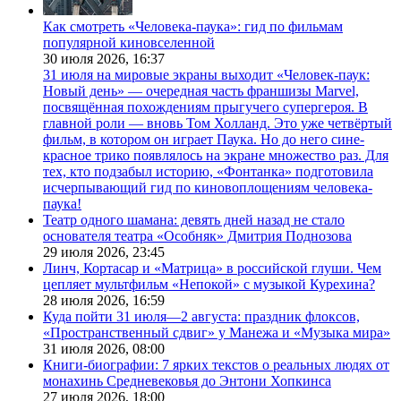
Как смотреть «Человека-паука»: гид по фильмам
популярной киновселенной
30 июля 2026,
16:37
31 июля на мировые экраны выходит «Человек-паук:
Новый день» — очередная часть франшизы Marvel,
посвящённая похождениям прыгучего супергероя. В
главной роли — вновь Том Холланд. Это уже четвёртый
фильм, в котором он играет Паука. Но до него сине-
красное трико появлялось на экране множество раз. Для
тех, кто подзабыл историю, «Фонтанка» подготовила
исчерпывающий гид по киновоплощениям человека-
паука!
Театр одного шамана: девять дней назад не стало
основателя театра «Особняк» Дмитрия Поднозова
29 июля 2026,
23:45
Линч, Кортасар и «Матрица» в российской глуши. Чем
цепляет мультфильм «Непокой» с музыкой Курехина?
28 июля 2026,
16:59
Куда пойти 31 июля—2 августа: праздник флоксов,
«Пространственный сдвиг» у Манежа и «Музыка мира»
31 июля 2026,
08:00
Книги-биографии: 7 ярких текстов о реальных людях от
монахинь Средневековья до Энтони Хопкинса
27 июля 2026,
18:00