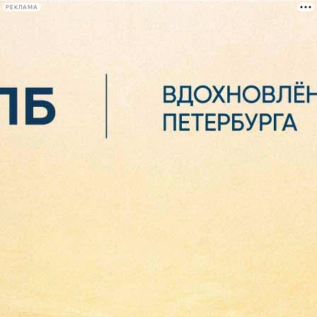
РЕКЛАМА
Афиша Plus
#телегид
Фонтанка.ру
Сегодня:
2026.08.07
05:57
Афиша Plus
кино
спектакли
выставки
концерты
лекции
книги
афиша плюс
новости
+