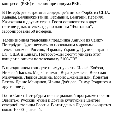
конгресса (РЕК) и членом президиума РЕК.
В Петербурге встретятся лидеры рейтингов Форбс из США,
Канады, Великобритании, Германии, Венгрии, Израиля,
Казахстана и других стран. Гости остановятся в двух
пятизвездных отелях, где, по данным "Фонтанки",
забронированы 50 номеров.
Телевизионная трансляция праздника Хануки из Санкт-
Петербурга будет вестись по нескольким мировым
телеканалам на Россию, Израиль, Украину, Грузию, страны
ЕС, США и Канаду. Петербуржцы смогут увидеть этот
концерт в записи по телеканалу "100-ТВ".
В праздничном концерте примут участие Иосиф Кобзон,
Николай Басков, Марк Тишман, Вера Брежнева, Вячеслав
Манучаров, Лариса Долина, Морис Джанашвили, Йонатан
Разель, Денис Майданов, Ирина Дубцова, Тимур Родригез и
другие звезды.
Гости Санкт-Петербурга по специальной программе посетят
Эрмитаж, Русский музей и другие культурные центры
северной столицы России. В этот день в Ледовом ожидается
около 10000 зрителей.