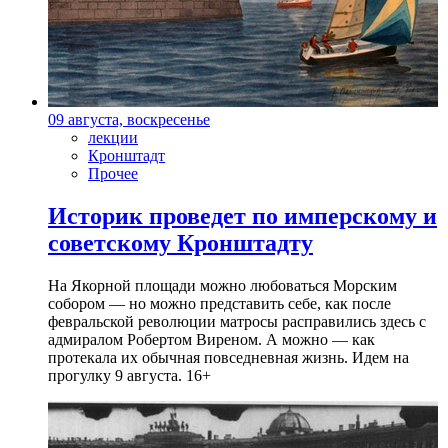
09 августа, воскресенье
лекции
Кронштадт
Прочее
Историк проведет по имперскому и
советскому Кронштадту
На Якорной площади можно любоваться Морским
собором — но можно представить себе, как после
февральской революции матросы расправились здесь с
адмиралом Робертом Виреном. А можно — как
протекала их обычная повседневная жизнь. Идем на
прогулку 9 августа. 16+