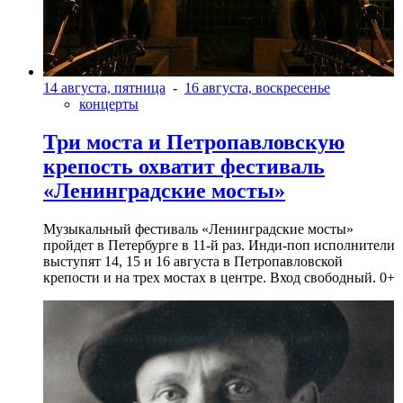
14 августа, пятница
-
16 августа, воскресенье
концерты
Три моста и Петропавловскую
крепость охватит фестиваль
«Ленинградские мосты»
Музыкальный фестиваль «Ленинградские мосты»
пройдет в Петербурге в 11-й раз. Инди-поп исполнители
выступят 14, 15 и 16 августа в Петропавловской
крепости и на трех мостах в центре. Вход свободный. 0+