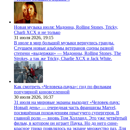
Новая музыка июля: Мадонна, Rolling Stones, Tricky,
Charli XCX и не только
31 июля 2026,
19:15
В июле в мир большой музыки вернулись гранды.
Слушаем новые альбомы ветеранов сцены разной
степени «выдержки» — Мадонны, Rolling Stones, The
Strokes, а так же Tricky, Charlie XCX и Jack White.
Как смотреть «Человека-паука»: гид по фильмам
популярной киновселенной
30 июля 2026,
16:37
31 июля на мировые экраны выходит «Человек-паук:
Новый день» — очередная часть франшизы Marvel,
посвящённая похождениям прыгучего супергероя. В
главной роли — вновь Том Холланд. Это уже четвёртый
фильм, в котором он играет Паука. Но до него сине-
красное трико появлялось на экране множество раз. Для