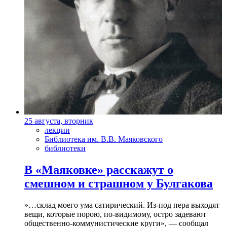
25 августа, вторник
лекции
Библиотека им. В.В. Маяковского
библиотеки
В «Маяковке» расскажут о
смешном и страшном у Булгакова
»…склад моего ума сатирический. Из-под пера выходят
вещи, которые порою, по-видимому, остро задевают
общественно-коммунистические круги», — сообщал