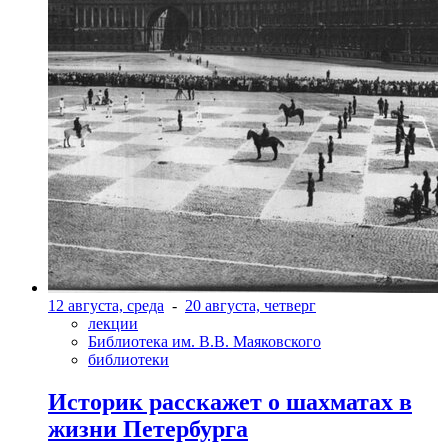
12 августа, среда
-
20 августа, четверг
лекции
Библиотека им. В.В. Маяковского
библиотеки
Историк расскажет о шахматах в
жизни Петербурга