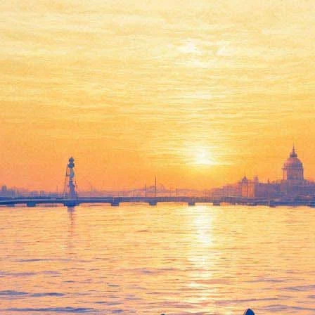
Миллиардерский десант
Михаила Мирилашвили
захватит "Ледовый" на