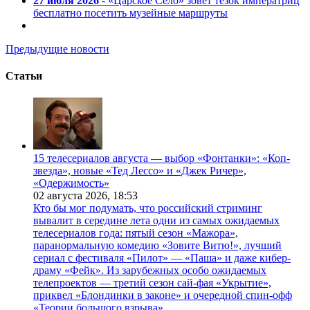
27 июля 2026
- «Царское Село» зовет тезок императриц
бесплатно посетить музейные маршруты
Предыдущие новости
Статьи
15 телесериалов августа — выбор «Фонтанки»: «Коп-
звезда», новые «Тед Лессо» и «Джек Ричер»,
«Одержимость»
02 августа 2026,
18:53
Кто бы мог подумать, что российский стриминг
вывалит в середине лета одни из самых ожидаемых
телесериалов года: пятый сезон «Мажора»,
паранормальную комедию «Зовите Витю!», лучший
сериал с фестиваля «Пилот» — «Паша» и даже кибер-
драму «Фейк». Из зарубежных особо ожидаемых
телепроектов — третий сезон сай-фая «Укрытие»,
приквел «Блондинки в законе» и очередной спин-офф
«Теории большого взрыва».