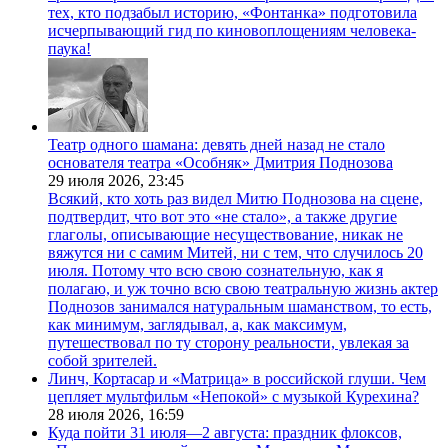
тех, кто подзабыл историю, «Фонтанка» подготовила
исчерпывающий гид по киновоплощениям человека-
паука!
Театр одного шамана: девять дней назад не стало
основателя театра «Особняк» Дмитрия Поднозова
29 июля 2026,
23:45
Всякий, кто хоть раз видел Митю Поднозова на сцене,
подтвердит, что вот это «не стало», а также другие
глаголы, описывающие несуществование, никак не
вяжутся ни с самим Митей, ни с тем, что случилось 20
июля. Потому что всю свою сознательную, как я
полагаю, и уж точно всю свою театральную жизнь актер
Поднозов занимался натуральным шаманством, то есть,
как минимум, заглядывал, а, как максимум,
путешествовал по ту сторону реальности, увлекая за
собой зрителей.
Линч, Кортасар и «Матрица» в российской глуши. Чем
цепляет мультфильм «Непокой» с музыкой Курехина?
28 июля 2026,
16:59
Куда пойти 31 июля—2 августа: праздник флоксов,