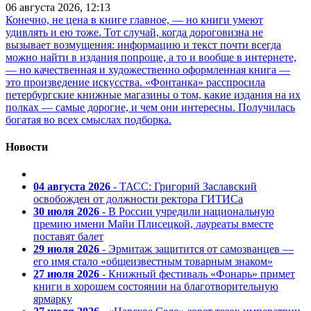
06 августа 2026, 12:13
Конечно, не цена в книге главное, — но книги умеют
удивлять и ею тоже. Тот случай, когда дороговизна не
вызывает возмущения: информацию и текст почти всегда
можно найти в издания попроще, а то и вообще в интернете,
— но качественная и художественно оформленная книга —
это произведение искусства. «Фонтанка» расспросила
петербургские книжные магазины о том, какие издания на их
полках — самые дорогие, и чем они интересны. Получилась
богатая во всех смыслах подборка.
Новости
04 августа 2026
- ТАСС: Григорий Заславский
освобожден от должности ректора ГИТИСа
30 июля 2026
- В России учредили национальную
премию имени Майи Плисецкой, лауреаты вместе
поставят балет
29 июля 2026
- Эрмитаж защитится от самозванцев —
его имя стало «общеизвестным товарным знаком»
27 июля 2026
- Книжный фестиваль «Фонарь» примет
книги в хорошем состоянии на благотворительную
ярмарку