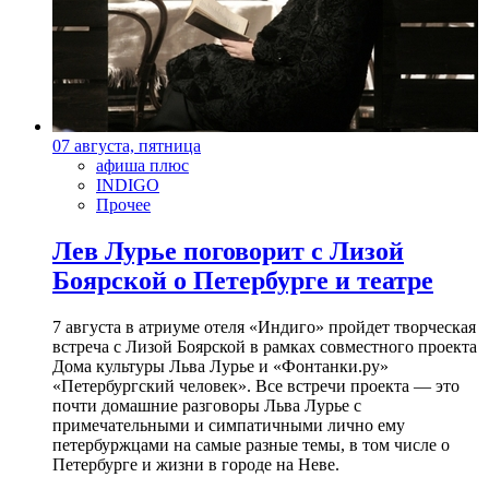
07 августа, пятница
афиша плюс
INDIGO
Прочее
Лев Лурье поговорит с Лизой
Боярской о Петербурге и театре
7 августа в атриуме отеля «Индиго» пройдет творческая
встреча с Лизой Боярской в рамках совместного проекта
Дома культуры Льва Лурье и «Фонтанки.ру»
«Петербургский человек». Все встречи проекта — это
почти домашние разговоры Льва Лурье с
примечательными и симпатичными лично ему
петербуржцами на самые разные темы, в том числе о
Петербурге и жизни в городе на Неве.