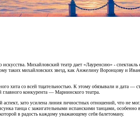
 искусства. Михайловский театр дает «Лауренсию» - спектакль 
му таких михайловских звезд, как Анжелину Воронцову и Ивана В
ого хита со всей тщательностью. К этому обязывали и дата — с
й главного конкурента — Мариинского театра.
 аспект, зато усилена линия личностных отношений, что не мог
рисунка танца с зажигательными испанскими танцами, особенно
которой в радость каждому уважающему себя балетоману.