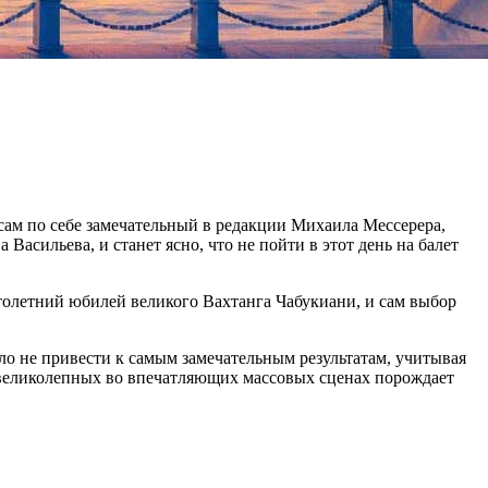
сам по себе замечательный в редакции Михаила Мессерера,
асильева, и станет ясно, что не пойти в этот день на балет
толетний юбилей великого Вахтанга Чабукиани, и сам выбор
ло не привести к самым замечательным результатам, учитывая
 великолепных во впечатляющих массовых сценах порождает