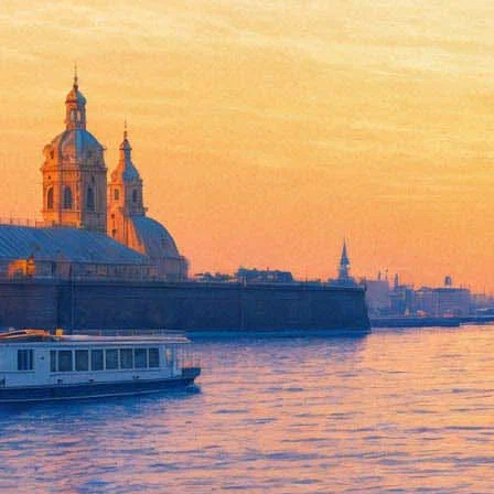
Звездная «Лауренсия» в Миха
16 ноября 2013, суббота
,
19.00
Версия для печати