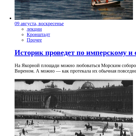
09 августа, воскресенье
лекции
Кронштадт
Прочее
Историк проведет по имперскому и
На Якорной площади можно любоваться Морским собором 
Виреном. А можно — как протекала их обычная повседнев