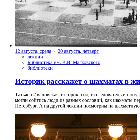
12 августа, среда
-
20 августа, четверг
лекции
Библиотека им. В.В. Маяковского
библиотеки
Историк расскажет о шахматах в ж
Татьяна Ивановская, историк, гид, исследователь и попу
могли сойтись люди из разных сословий, как шахматы пер
Петербург. А на другой лекции посмотрим на шахматную 