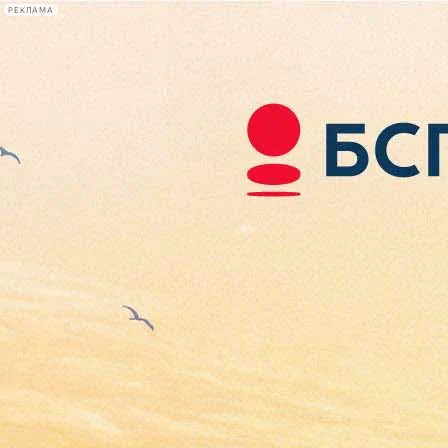
РЕКЛАМА
Афиша Plus
#телегид
Фонтанка.ру
Сегодня:
2026.08.08
00:49
Афиша Plus
кино
спектакли
выставки
концерты
лекции
книги
афиша плюс
новости
+