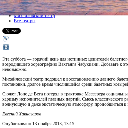
Все спектакли
Михайловский театр
Все театры
Эта суббота — горячий день для истинных ценителей балетного
возродившего хореографию Вахтанга Чабукиани. Добавьте к это
невозможно.
Михайловский театр подошел к восстановлению давнего балетн
постановки, долгое время числившейся среди балетных козыре
Сюжет Лопе де Вега потерял в трактовке Мессерера социальный
харизму исполнителей главных партий. Смесь классического 
волнующую и даже экстатическую атмосферу, проиобщиться к 
Евгений Хакназаров
Опубликовано 13 ноября 2013, 13:15