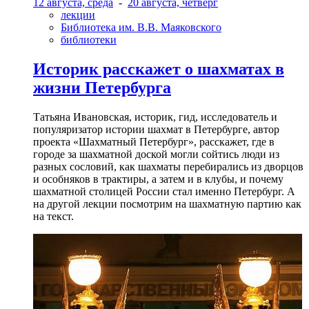
12 августа, среда
-
20 августа, четверг
лекции
Библиотека им. В.В. Маяковского
библиотеки
Историк расскажет о шахматах в
жизни Петербурга
Татьяна Ивановская, историк, гид, исследователь и
популяризатор истории шахмат в Петербурге, автор
проекта «Шахматный Петербург», расскажет, где в
городе за шахматной доской могли сойтись люди из
разных сословий, как шахматы перебирались из дворцов
и особняков в трактиры, а затем и в клубы, и почему
шахматной столицей России стал именно Петербург. А
на другой лекции посмотрим на шахматную партию как
на текст.