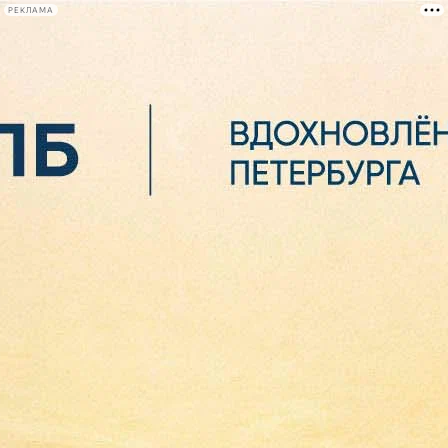
РЕКЛАМА
Афиша Plus
#телегид
Фонтанка.ру
Сегодня:
2026.08.07
05:57
Афиша Plus
кино
спектакли
выставки
концерты
лекции
книги
афиша плюс
новости
+