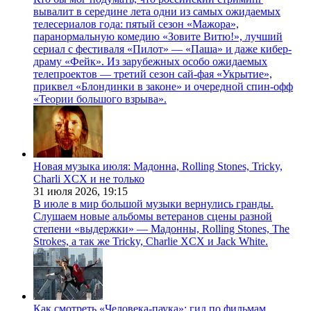
вывалит в середине лета одни из самых ожидаемых
телесериалов года: пятый сезон «Мажора»,
паранормальную комедию «Зовите Витю!», лучший
сериал с фестиваля «Пилот» — «Паша» и даже кибер-
драму «Фейк». Из зарубежных особо ожидаемых
телепроектов — третий сезон сай-фая «Укрытие»,
приквел «Блондинки в законе» и очередной спин-офф
«Теории большого взрыва».
Новая музыка июля: Мадонна, Rolling Stones, Tricky,
Charli XCX и не только
31 июля 2026,
19:15
В июле в мир большой музыки вернулись гранды.
Слушаем новые альбомы ветеранов сцены разной
степени «выдержки» — Мадонны, Rolling Stones, The
Strokes, а так же Tricky, Charlie XCX и Jack White.
Как смотреть «Человека-паука»: гид по фильмам