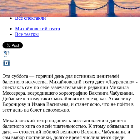
16 ноября 2013, суббота
,
19.00
Версия для печати
Все спектакли
Михайловский театр
Все театры
Эта суббота — горячий день для истинных ценителей
балетного искусства. Михайловский театр дает «Лауренсию» -
спектакль сам по себе замечательный в редакции Михаила
Мессерера, возродившего хореографию Вахтанга Чабукиани.
Добавьте к этому таких михайловских звезд, как Анжелину
Воронцову и Ивана Васильева, и станет ясно, что не пойти в
этот день на балет невозможно.
Михайловский театр подошел к восстановлению давнего
балетного хита со всей тщательностью. К этому обязывали и
дата — столетний юбилей великого Вахтанга Чабукиани, и
сам выбор постановки, долгое время числившейся среди