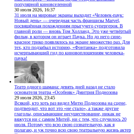
популярной киновселенной
30 июля 2026,
16:37
31 июля на мировые экраны выходит «Человек-паук:
Новый день» — очередная часть франшизы Marvel,
посвящённая похождениям прыгучего супергероя. В
главной роли — вновь Том Холланд. Это уже четвёртый
фильм, в котором он играет Паука. Но до него сине-
красное трико появлялось на экране множество раз. Для
тех, кто подзабыл историю, «Фонтанка» подготовила
исчерпывающий гид по киновоплощениям человека-
паука!
Театр одного шамана: девять дней назад не стало
основателя театра «Особняк» Дмитрия Поднозова
29 июля 2026,
23:45
Всякий, кто хоть раз видел Митю Поднозова на сцене,
подтвердит, что вот это «не стало», а также другие
глаголы, описывающие несуществование, никак не
вяжутся ни с самим Митей, ни с тем, что случилось 20
июля. Потому что всю свою сознательную, как я
полагаю, и уж точно всю свою театральную жизнь актер