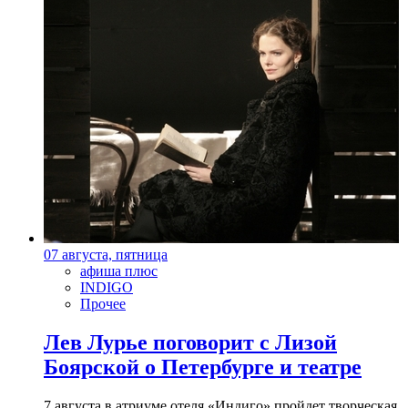
07 августа, пятница
афиша плюс
INDIGO
Прочее
Лев Лурье поговорит с Лизой
Боярской о Петербурге и театре
7 августа в атриуме отеля «Индиго» пройдет творческая