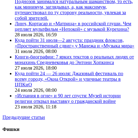
Поднозов занимался натуральным шаманством, то есть,
как минимум, заглядывал, а, как максимум,
путешествовал по ту сторону реальности, увлекая за
собой зрителей.
Линч, Кортасар и «Матрица» в российской глуши. Чем
цепляет мультфильм «Непокой» с музыкой Курехина?
28 июля 2026,
16:59
Куда пойти 31 июля—2 августа: праздник флоксов,
«Пространственный сдвиг» у Манежа и «Музыка мира»
31 июля 2026,
08:00
Книги-биографии: 7 ярких текстов о реальных людях от
монахинь Средневековья до Энтони Хопкинса
27 июля 2026,
18:00
Куда пойти 24 — 26 июля: Джазовый фестиваль по
всему городу, «Окна Открой» и уличные театры в
ЦПКиО
24 июля 2026,
08:00
«Испания в огне» и 90 лет спустя: Музей истории
религии открыл выставку о гражданской войне
23 июля 2026,
11:18
Предыдущие статьи
Фишки