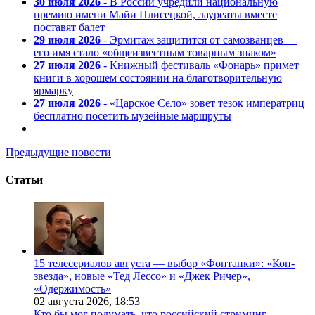
30 июля 2026
- В России учредили национальную
премию имени Майи Плисецкой, лауреаты вместе
поставят балет
29 июля 2026
- Эрмитаж защитится от самозванцев —
его имя стало «общеизвестным товарным знаком»
27 июля 2026
- Книжный фестиваль «Фонарь» примет
книги в хорошем состоянии на благотворительную
ярмарку
27 июля 2026
- «Царское Село» зовет тезок императриц
бесплатно посетить музейные маршруты
Предыдущие новости
Статьи
15 телесериалов августа — выбор «Фонтанки»: «Коп-
звезда», новые «Тед Лессо» и «Джек Ричер»,
«Одержимость»
02 августа 2026,
18:53
Кто бы мог подумать, что российский стриминг