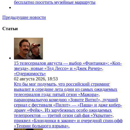
бесплатно посетить музейные маршруты
Предыдущие новости
Статьи
15 телесериалов августа — выбор «Фонтанки»: «Коп-
звезда», новые «Тед Лессо» и «Джек Ричер»,
«Одержимость»
02 августа 2026,
18:53
Кто бы мог подумать, что российский стриминг
вывалит в середине лета одни из самых ожидаемых
телесериалов года: пятый сезон «Мажора»,
паранормальную комедию «Зовите Витю!», лучший
сериал с фестиваля «Пилот» — «Паша» и даже кибер-
драму «Фейк». Из зарубежных особо ожидаемых
телепроектов — третий сезон сай-фая «Укрытие»,
приквел «Блондинки в законе» и очередной спин-офф
«Теории большого взрыва».