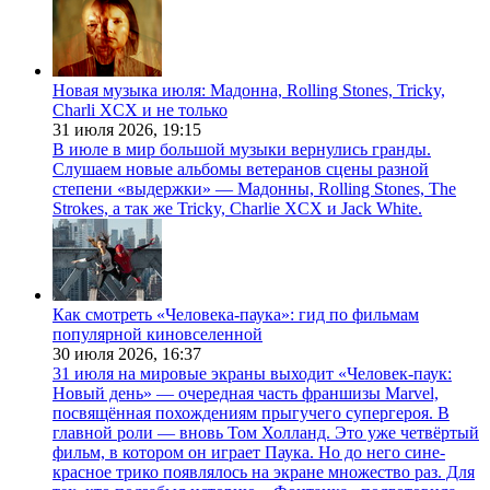
Новая музыка июля: Мадонна, Rolling Stones, Tricky,
Charli XCX и не только
31 июля 2026,
19:15
В июле в мир большой музыки вернулись гранды.
Слушаем новые альбомы ветеранов сцены разной
степени «выдержки» — Мадонны, Rolling Stones, The
Strokes, а так же Tricky, Charlie XCX и Jack White.
Как смотреть «Человека-паука»: гид по фильмам
популярной киновселенной
30 июля 2026,
16:37
31 июля на мировые экраны выходит «Человек-паук:
Новый день» — очередная часть франшизы Marvel,
посвящённая похождениям прыгучего супергероя. В
главной роли — вновь Том Холланд. Это уже четвёртый
фильм, в котором он играет Паука. Но до него сине-
красное трико появлялось на экране множество раз. Для