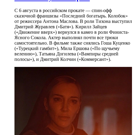
С 6 августа в российском прокате — спин-офф
сказочной франшизы «Последний богатырь. Колобок»
от режиссера Антона Маслова. В роли Тихона выступил
Дмитрий Журавлев («Батя»). Кирилл Зайцев
(«Движение вверх») вернулся в камео в роли Финиста-
Ясного Сокола. Актер выполнял почти все трюки
самостоятельно. В фильме также снялись Гоша Куценко
(«Турецкий гамбит»), Мила Ершова («По щучьему
велению»), Татьяна Догилева («Вампиры средней
полосы»), и Дмитрий Колчин («Коммерсант»).