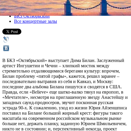
Все концерты
БКЗ Октябрьский
Все концертные залы
В БКЗ «Октябрьский» выступает Дима Билан. Заслуженный
артист Ингушетии и Чечни – хлипкий мостик между
стремительно отдаляющимися берегами культур: впрочем,
Билан проблему «пятой графы», кажется, решил заранее –
последовательно вытравив из себя и Кавказ, и Москву:
последние два альбома Билана пишутся и сводятся в США.
Правда, если «Believe» еще шатко-валко тянул на европоп, в
«Мечтателе», несмотря на приглашенную звезду Анастейшу и
западных саунд-продюсеров, звучит посконная русская
эстрада 90-х. К сожалению, уход из жизни Юрия Айзеншписа
поставил на Билане большой жирный крест: фигуры такого
масштаба на современном российском музыкальном рынке
больше нет, держать планку, заданную Юрием Шмильевичем,
никто не в состоянии; и, перспективный некогда, проект