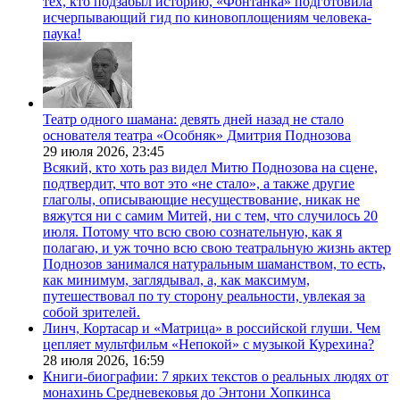
тех, кто подзабыл историю, «Фонтанка» подготовила
исчерпывающий гид по киновоплощениям человека-
паука!
Театр одного шамана: девять дней назад не стало
основателя театра «Особняк» Дмитрия Поднозова
29 июля 2026,
23:45
Всякий, кто хоть раз видел Митю Поднозова на сцене,
подтвердит, что вот это «не стало», а также другие
глаголы, описывающие несуществование, никак не
вяжутся ни с самим Митей, ни с тем, что случилось 20
июля. Потому что всю свою сознательную, как я
полагаю, и уж точно всю свою театральную жизнь актер
Поднозов занимался натуральным шаманством, то есть,
как минимум, заглядывал, а, как максимум,
путешествовал по ту сторону реальности, увлекая за
собой зрителей.
Линч, Кортасар и «Матрица» в российской глуши. Чем
цепляет мультфильм «Непокой» с музыкой Курехина?
28 июля 2026,
16:59
Книги-биографии: 7 ярких текстов о реальных людях от
монахинь Средневековья до Энтони Хопкинса