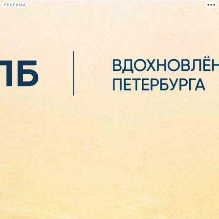
РЕКЛАМА
Афиша Plus
#телегид
Фонтанка.ру
Сегодня:
2026.08.06
23:49
Афиша Plus
кино
спектакли
выставки
концерты
лекции
книги
афиша плюс
новости
+