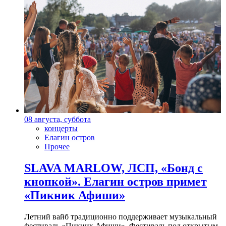
08 августа, суббота
концерты
Елагин остров
Прочее
SLAVA MARLOW, ЛСП, «Бонд с
кнопкой». Елагин остров примет
«Пикник Афиши»
Летний вайб традиционно поддерживает музыкальный
фестиваль «Пикник Афиши». Фестиваль под открытым