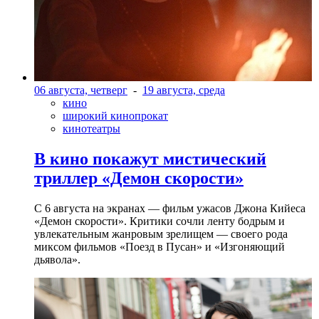
06 августа, четверг
-
19 августа, среда
кино
широкий кинопрокат
кинотеатры
В кино покажут мистический
триллер «Демон скорости»
С 6 августа на экранах — фильм ужасов Джона Кийеса
«Демон скорости». Критики сочли ленту бодрым и
увлекательным жанровым зрелищeм — своего рода
миксом фильмов «Поезд в Пусан» и «Изгоняющий
дьявола».