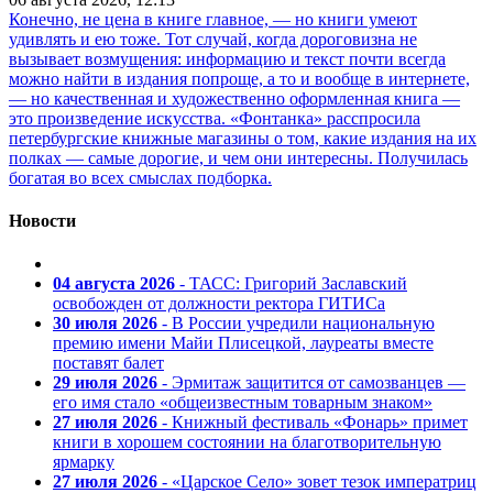
Конечно, не цена в книге главное, — но книги умеют
удивлять и ею тоже. Тот случай, когда дороговизна не
вызывает возмущения: информацию и текст почти всегда
можно найти в издания попроще, а то и вообще в интернете,
— но качественная и художественно оформленная книга —
это произведение искусства. «Фонтанка» расспросила
петербургские книжные магазины о том, какие издания на их
полках — самые дорогие, и чем они интересны. Получилась
богатая во всех смыслах подборка.
Новости
04 августа 2026
- ТАСС: Григорий Заславский
освобожден от должности ректора ГИТИСа
30 июля 2026
- В России учредили национальную
премию имени Майи Плисецкой, лауреаты вместе
поставят балет
29 июля 2026
- Эрмитаж защитится от самозванцев —
его имя стало «общеизвестным товарным знаком»
27 июля 2026
- Книжный фестиваль «Фонарь» примет
книги в хорошем состоянии на благотворительную
ярмарку
27 июля 2026
- «Царское Село» зовет тезок императриц