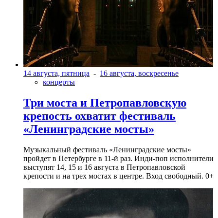
14 августа, пятница
-
16 августа, воскресенье
концерты
Три моста и Петропавловскую
крепость охватит фестиваль
«Ленинградские мосты»
Музыкальный фестиваль «Ленинградские мосты»
пройдет в Петербурге в 11-й раз. Инди-поп исполнители
выступят 14, 15 и 16 августа в Петропавловской
крепости и на трех мостах в центре. Вход свободный. 0+