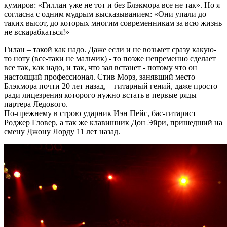
кумиров: «Гиллан уже не тот и без Блэкмора все не так». Но я
согласна с одним мудрым высказыванием: «Они упали до
таких высот, до которых многим современникам за всю жизнь
не вскарабкаться!»
Гилан – такой как надо. Даже если и не возьмет сразу какую-
то ноту (все-таки не мальчик) - то позже непременно сделает
все так, как надо, и так, что зал встанет - потому что он
настоящий профессионал. Стив Морз, занявший место
Блэкмора почти 20 лет назад, – гитарный гений, даже просто
ради лицезрения которого нужно встать в первые ряды
партера Ледового.
По-прежнему в строю ударник Иэн Пейс, бас-гитарист
Роджер Гловер, а так же клавишник Дон Эйри, пришедший на
смену Джону Лорду 11 лет назад.