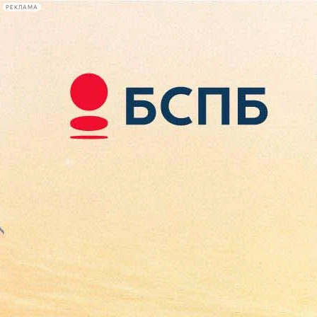
РЕКЛАМА
Афиша Plus
#телегид
Фонтанка.ру
Сегодня:
2026.08.07
11:06
Афиша Plus
кино
спектакли
выставки
концерты
лекции
книги
афиша плюс
новости
+