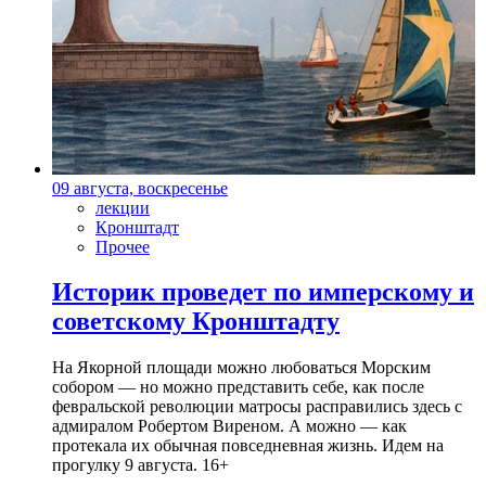
09 августа, воскресенье
лекции
Кронштадт
Прочее
Историк проведет по имперскому и
советскому Кронштадту
На Якорной площади можно любоваться Морским
собором — но можно представить себе, как после
февральской революции матросы расправились здесь с
адмиралом Робертом Виреном. А можно — как
протекала их обычная повседневная жизнь. Идем на
прогулку 9 августа. 16+