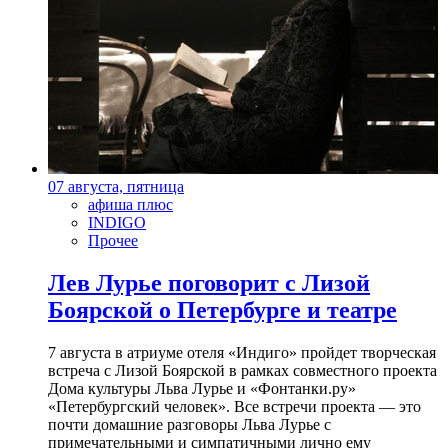
07 августа, пятница
афиша плюс
INDIGO
Прочее
Лев Лурье поговорит с Лизой
Боярской о Петербурге и театре
7 августа в атриуме отеля «Индиго» пройдет творческая
встреча с Лизой Боярской в рамках совместного проекта
Дома культуры Льва Лурье и «Фонтанки.ру»
«Петербургский человек». Все встречи проекта — это
почти домашние разговоры Льва Лурье с
примечательными и симпатичными лично ему