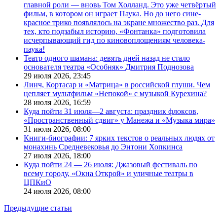
главной роли — вновь Том Холланд. Это уже четвёртый
фильм, в котором он играет Паука. Но до него сине-
красное трико появлялось на экране множество раз. Для
тех, кто подзабыл историю, «Фонтанка» подготовила
исчерпывающий гид по киновоплощениям человека-
паука!
Театр одного шамана: девять дней назад не стало
основателя театра «Особняк» Дмитрия Поднозова
29 июля 2026,
23:45
Линч, Кортасар и «Матрица» в российской глуши. Чем
цепляет мультфильм «Непокой» с музыкой Курехина?
28 июля 2026,
16:59
Куда пойти 31 июля—2 августа: праздник флоксов,
«Пространственный сдвиг» у Манежа и «Музыка мира»
31 июля 2026,
08:00
Книги-биографии: 7 ярких текстов о реальных людях от
монахинь Средневековья до Энтони Хопкинса
27 июля 2026,
18:00
Куда пойти 24 — 26 июля: Джазовый фестиваль по
всему городу, «Окна Открой» и уличные театры в
ЦПКиО
24 июля 2026,
08:00
Предыдущие статьи