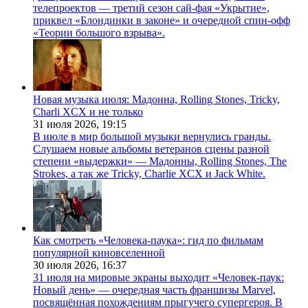
телепроектов — третий сезон сай-фая «Укрытие»,
приквел «Блондинки в законе» и очередной спин-офф
«Теории большого взрыва».
Новая музыка июля: Мадонна, Rolling Stones, Tricky,
Charli XCX и не только
31 июля 2026,
19:15
В июле в мир большой музыки вернулись гранды.
Слушаем новые альбомы ветеранов сцены разной
степени «выдержки» — Мадонны, Rolling Stones, The
Strokes, а так же Tricky, Charlie XCX и Jack White.
Как смотреть «Человека-паука»: гид по фильмам
популярной киновселенной
30 июля 2026,
16:37
31 июля на мировые экраны выходит «Человек-паук:
Новый день» — очередная часть франшизы Marvel,
посвящённая похождениям прыгучего супергероя. В