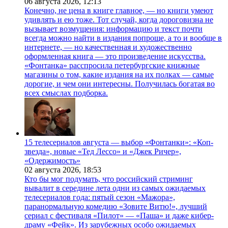
06 августа 2026,
12:13
Конечно, не цена в книге главное, — но книги умеют
удивлять и ею тоже. Тот случай, когда дороговизна не
вызывает возмущения: информацию и текст почти
всегда можно найти в издания попроще, а то и вообще в
интернете, — но качественная и художественно
оформленная книга — это произведение искусства.
«Фонтанка» расспросила петербургские книжные
магазины о том, какие издания на их полках — самые
дорогие, и чем они интересны. Получилась богатая во
всех смыслах подборка.
15 телесериалов августа — выбор «Фонтанки»: «Коп-
звезда», новые «Тед Лессо» и «Джек Ричер»,
«Одержимость»
02 августа 2026,
18:53
Кто бы мог подумать, что российский стриминг
вывалит в середине лета одни из самых ожидаемых
телесериалов года: пятый сезон «Мажора»,
паранормальную комедию «Зовите Витю!», лучший
сериал с фестиваля «Пилот» — «Паша» и даже кибер-
драму «Фейк». Из зарубежных особо ожидаемых