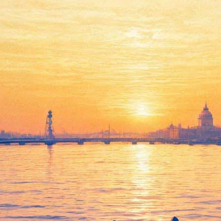
 в "Мир акул"