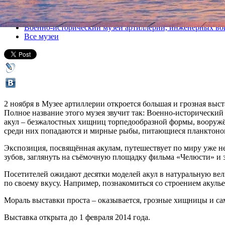
Все выставки
Военно-исторический музей артиллерии, инженерных вой
Все музеи
2 ноября в Музее артиллерии откроется большая и грозная выс
Полное название этого музея звучит так: Военно-исторический
акул – безжалостных хищниц торпедообразной формы, вооружён
среди них попадаются и мирные рыбы, питающиеся планктоном,
Экспозиция, посвящённая акулам, путешествует по миру уже н
зубов, заглянуть на съёмочную площадку фильма «Челюсти» и з
Посетителей ожидают десятки моделей акул в натуральную вел
по своему вкусу. Например, познакомиться со строением акул
Мораль выставки проста – оказывается, грозные хищницы и са
Выставка открыта до 1 февраля 2014 года.