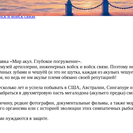
ск и войск связи
тавка «Мир акул. Глубокое погружение».
 музей артиллерии, инженерных войск и войск связи. Поэтому не
ных зубами и чешуёй (и это не шутка, каждая из акульих чешу
 но ведь не им акулье племя обязано своей репутацией!
есколько лет и успела побывать в США, Австралии, Сингапуре 
абраться в двухметровую пасть мегалодона (акульего предка) см
ичину, редкие фотографии, документальные фильмы, а также мо
ьего организма или с историей эволюции этих симпатичных рыбо
ми нуждаются в защите.