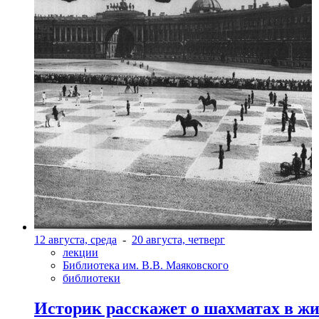
12 августа, среда
-
20 августа, четверг
лекции
Библиотека им. В.В. Маяковского
библиотеки
Историк расскажет о шахматах в ж