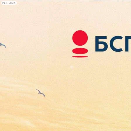
РЕКЛАМА
Афиша Plus
#телегид
Фонтанка.ру
Сегодня:
2026.08.07
02:12
Афиша Plus
кино
спектакли
выставки
концерты
лекции
книги
афиша плюс
новости
+