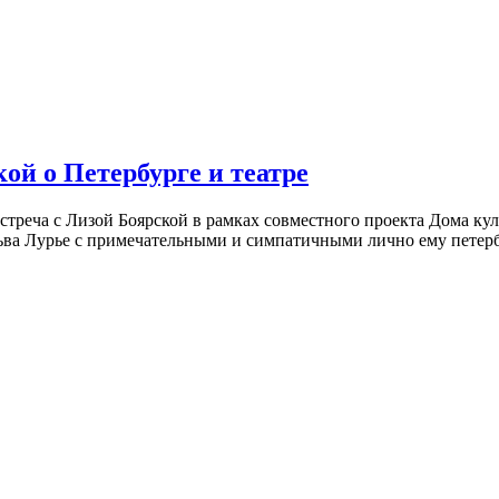
ой о Петербурге и театре
встреча с Лизой Боярской в рамках совместного проекта Дома к
ьва Лурье с примечательными и симпатичными лично ему петербу