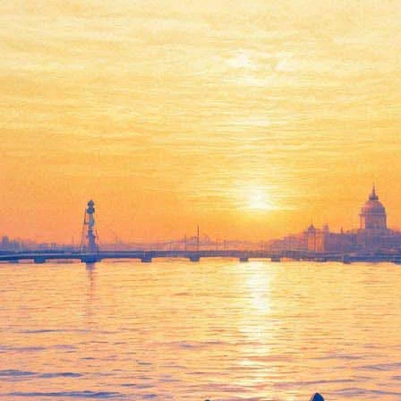
мпа в "Манеже"