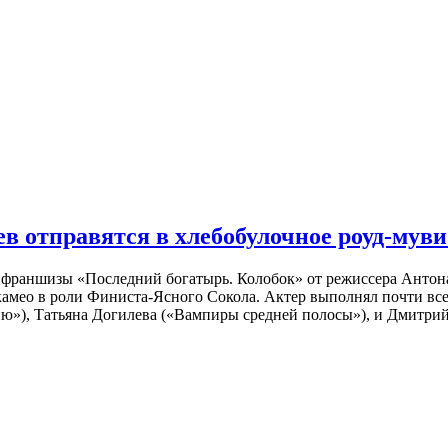
 отправятся в хлебобулочное роуд-муви
й франшизы «Последний богатырь. Колобок» от режиссера Анто
 камео в роли Финиста-Ясного Сокола. Актер выполнял почти вс
ю»), Татьяна Догилева («Вампиры средней полосы»), и Дмитрий