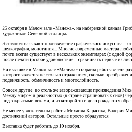
25 октября в Малом зале «Манежа», на набережной канала Гри
художников Северной столицы.
Эстампом называют произведение графического искусства – о
шелкография, монотипия... Многие современные мастера любят 
почти всегда существует в нескольких экземплярах (с одной ф
после печати (особое удовольствие – сравнивать первые из лис
На выставке в Малом зале «Манежа» собраны работы очень раз
которого является не столько отражением, сколько преображени
подвижность, обманчивость и многослойность.
Совсем другие, но столь же завораживающе произведения Михаи
Между мифом и реальностью (в стране страшноватых снов) чер
под закрытыми веками, и из которой то и дело рождаются образ
Не менее увлекательны работы Михаила Карасика, Валерия Миш
достижений авторов. Остальные просто обрадуются.
Выставка будет работать до 10 ноября.