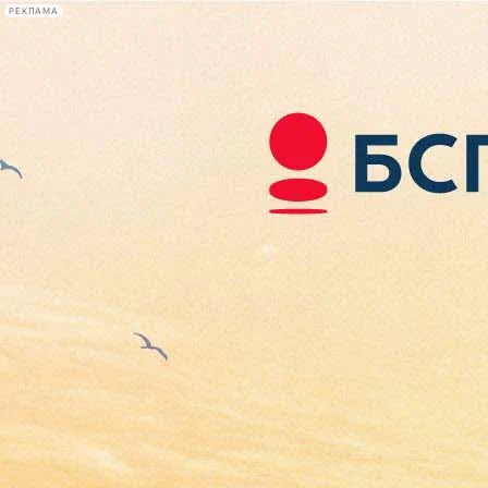
РЕКЛАМА
Афиша Plus
#телегид
Фонтанка.ру
Сегодня:
2026.08.06
22:21
Афиша Plus
кино
спектакли
выставки
концерты
лекции
книги
афиша плюс
новости
+