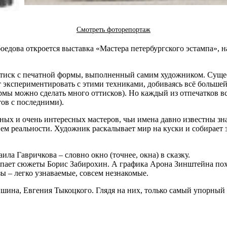
Смотреть фоторепортаж
боедова откроется выставка «Мастера петербургского эстампа»,
ттиск с печатной формы, выполненный самим художником. Сущес
экспериментировать с этими техниками, добиваясь всё большей 
ормы можно сделать много оттисков). Но каждый из отпечатков в
тов с последними).
ных и очень интересных мастеров, чьи имена давно известны зн
ем реальности. Художник раскалывает мир на куски и собирает за
ла Гавричкова – словно окно (точнее, окна) в сказку.
пает сюжеты Борис Забирохин. А графика Арона Зинштейна похо
ы – легко узнаваемые, совсем незнакомые.
ина, Евгения Тыкоцкого. Глядя на них, только самый упорный и