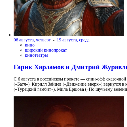
06 августа, четверг
-
19 августа, среда
кино
широкий кинопрокат
кинотеатры
Гарик Харламов и Дмитрий Журавлев
С 6 августа в российском прокате — спин-офф сказочно
(«Батя»). Кирилл Зайцев («Движение вверх») вернулся в
(«Турецкий гамбит»), Мила Ершова («По щучьему велени