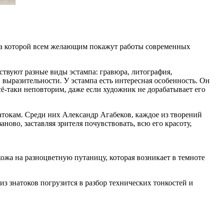
 на которой всем желающим покажут работы современных
твуют разные виды эстампа: гравюра, литография,
выразительности. У эстампа есть интересная особенность. Он
сё-таки неповторим, даже если художник не дорабатывает его
атокам. Среди них Александр Агабеков, каждое из творений
ново, заставляя зрителя почувствовать, всю его красоту,
жа на разноцветную путаницу, которая возникает в темноте
з знатоков погрузится в разбор технических тонкостей и